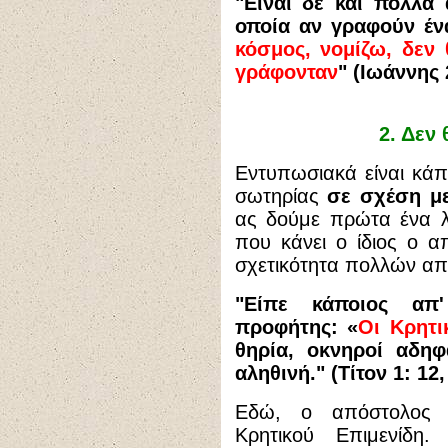
"Είναι δε και πολλά 
οποία αν γραφούν έν
κόσμος, νομίζω, δεν
γράφονταν
" (Ιωάννης 
2. Δεν 
Εντυπωσιακά είναι κάπ
σωτηρίας
σε σχέση με
ας δούμε πρώτα ένα λ
που κάνει ο ίδιος ο α
σχετικότητα πολλών α
"Είπε κάποιος απ
προφήτης: «
Οι Κρητι
θηρία, οκνηροί αδηφ
αληθινή." (Τίτον 1: 12,
Εδώ, ο απόστολος 
Κρητικού Επιμενίδη