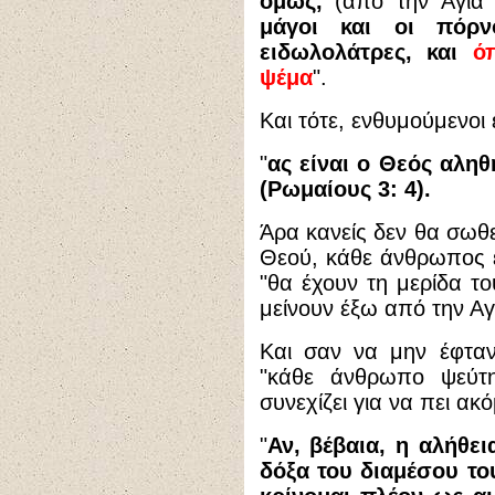
όμως,
(από την Αγία
μάγοι και οι πόρν
ειδωλολάτρες, και
ό
ψέμα
".
Και τότε, ενθυμούμενοι
"
ας είναι ο Θεός αληθ
(Ρωμαίους 3: 4).
Άρα κανείς δεν θα σωθε
Θεού, κάθε άνθρωπος εί
"θα έχουν τη μερίδα το
μείνουν έξω από την Αγ
Και σαν να μην έφταν
"κάθε άνθρωπο ψεύτ
συνεχίζει για να πει ακ
"
Αν, βέβαια, η αλήθε
δόξα του διαμέσου τ