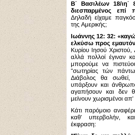
Β΄ Βασιλέων 18/ιη΄ 
διεσπαρμένος επί
Δηλαδή είχαμε παγκόσ
της Αμερικής;
Ιωάννης 12: 32:
«καγώ
ελκύσω προς εμαυτό
Κυρίου Ιησού Χριστού,
αλλά πολλοί έγιναν κ
μπορούμε να πιστεύο
"σωτηρίας τών πάντω
Διάβολος θα σωθεί, 
υπάρξουν και άνθρωπο
αγαπήσουν και δεν θ
μείνουν χωρισμένοι απ'
Κάτι παρόμοιο αναφέρ
καθ' υπερβολήν, κ
έκφραση: