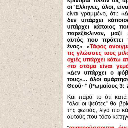
κρίνομαι πλέον ως αμα
οι Έλληνες, όλοι, είν
είναι γραμμένο, ότι: «
Δ
δεν υπάρχει κάποι
υπάρχει κάποιος πο
παρεξέκλιναν, μαζί
αυτός που πράττει 
ένας
». «
Τάφος ανοιγμέ
τις γλώσσες τους μιλ
οχιές υπάρχει κάτω απ
«το στόμα είναι γεμ
«Δεν υπάρχει ο φό
τους»... όλοι αμάρτησ
Θεού·
" (
Ρωμαίους 3: 
Και παρά το ότι κατά
"όλοι οι ψεύτες" θα βρ
τής φωτιάς, λίγο πιο κ
αυτούς που τόσο κατηγ
"
ανακηρύσσονται, όμως