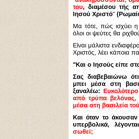
του
, διαμέσου τής α
Ιησού Χριστό
"
(Ρωμαίο
Μα τότε, πώς ισχύει η
όλοι οι ψεύτες θα ριχθ
Είναι μάλιστα ενδιαφέρο
Χριστός, λέει κάποια π
"Και ο Ιησούς είπε στ
Σας διαβεβαιώνω ότ
μπει μέσα στη βασ
ξαναλέω:
Ευκολότερο
από τρύπα βελόνας,
μέσα στη βασιλεία το
Και όταν το άκουσαν 
υπερβολικά, λέγοντ
σωθεί;