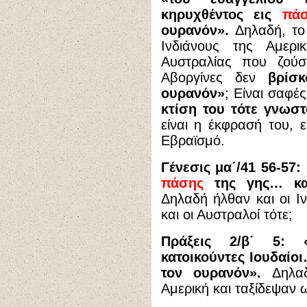
κηρυχθέντος εις
πά
ουρανόν».
Δηλαδή, το
Ινδιάνους της Αμερι
Αυστραλίας που ζούσα
Αβοργίνες δεν
βρίσ
ουρανόν»
; Είναι σαφέ
κτίση του τότε γνωσ
είναι η έκφρασή του, ε
Εβραϊσμό.
Γένεσις μα΄/41 56-57
πάσης
της γης… κα
Δηλαδή ήλθαν και οι Ιν
και οι Αυστραλοί τότε;
Πράξεις 2/β΄ 5:
κατοικούντες Ιουδαί
τον ουρανόν».
Δηλα
Αμερική και ταξίδεψαν 