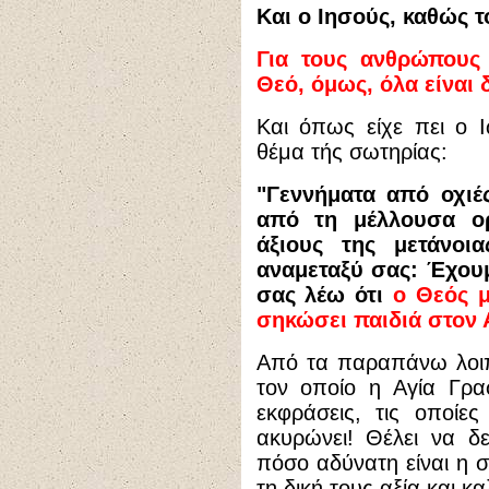
Και ο Ιησούς, καθώς το
Για τους ανθρώπους 
Θεό, όμως, όλα είναι 
Και όπως είχε πει ο Ι
θέμα τής σωτηρίας:
"Γεννήματα από οχιές
από τη μέλλουσα ορ
άξιους της μετάνοι
αναμεταξύ σας: Έχουμ
σας λέω ότι
ο Θεός μ
σηκώσει παιδιά στον
Από τα παραπάνω λοιπ
τον οποίο η Αγία Γρα
εκφράσεις, τις οποίε
ακυρώνει! Θέλει να δε
πόσο αδύνατη είναι η
τη δική τους αξία και κα