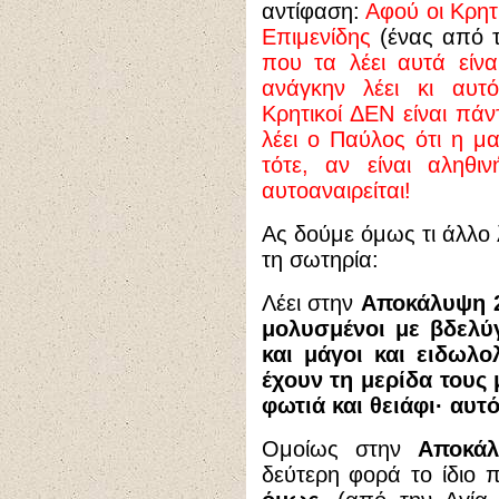
αντίφαση:
Αφού οι Κρητ
Επιμενίδης
(ένας από 
που τα λέει αυτά είνα
ανάγκην λέει κι αυτ
Κρητικοί ΔΕΝ είναι πάν
λέει ο Παύλος ότι η μα
τότε, αν είναι αληθι
αυτοαναιρείται!
Ας δούμε όμως τι άλλο 
τη σωτηρία:
Λέει στην
Αποκάλυψη 2
μολυσμένοι με βδελύγ
και μάγοι και ειδωλο
έχουν τη μερίδα τους 
φωτιά και θειάφι· αυτ
Ομοίως στην
Αποκάλ
δεύτερη φορά το ίδιο π