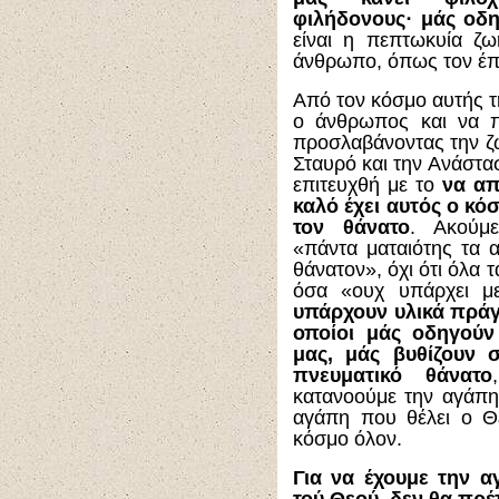
φιλήδονους· μάς οδη
είναι η πεπτωκυία ζω
άνθρωπο, όπως τον έπ
Από τον κόσμο αυτής 
ο άνθρωπος και να π
προσλαβάνοντας την ζ
Σταυρό και την Ανάστασ
επιτευχθή με το
να απ
καλό έχει αυτός ο κό
τον θάνατο
. Ακούμε
«πάντα ματαιότης τα 
θάνατον», όχι ότι όλα 
όσα «ουχ υπάρχει με
υπάρχουν υλικά πράγ
οποίοι μάς οδηγούν
μας, μάς βυθίζουν 
πνευματικό θάνατο
κατανοούμε την αγάπη
αγάπη που θέλει ο Θε
κόσμο όλον.
Για να έχουμε την 