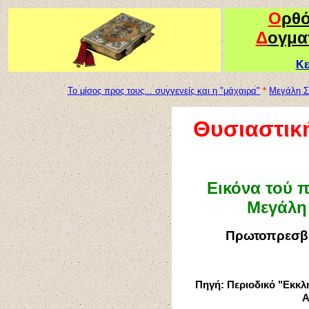
Ο
ρθ
Δ
ογμα
Κε
Το μίσος προς τους... συγγενείς και η "μάχαιρα"
*
Μεγάλη Σ
Θυσιαστική
Εικόνα τού 
Μεγάλη
Πρωτοπρεσβ
Πηγή: Περιοδικό "Εκκλ
Α