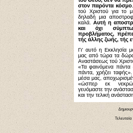
τού Θεού, δεν θα πρ
στον παρόντα κόσμο
τού Χριστού για το μί
δηλαδή μια αποστροφ
καλά.
Αυτή η αποστρο
και όχι σύμπτω
προβλήματος, πρέπε
τής άλλης ζωής, τής 
Γι’ αυτό η Εκκλησία 
μας από τώρα τα δώρα
Αναστάσεως τού Χριστο
«Τα φαινόμενα πάντα δ
πάντα, χρήζει ταφής»
μέσα μας, αποχωρισμέ
«ώσπερ εκ νεκρών 
γευόμαστε την ανάστασ
και την τελική ανάστασ
Δημιουρ
Τελευταία