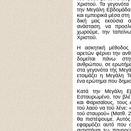
Χριστού. Τα γεγονότα 
την Μεγάλη Εβδομάδα.
και εμπειρικά μέσα στη
δική μας εκούσια 
ανάσταση, να προσ
χωρούμε, την ταπείν
Χριστού.
Η ασκητική μέθοδος
αρετών φέρνει την αν
δομείται πάνω στη
ανθρώπου, σε ερωτήμα
στα γεγονότα τής Μεγά
ετοιμάζει η Μεγάλη Τ
ένα ερώτημα που δημιο
Κατά την Μεγάλη Ε
Εσταυρωμένο, τον βλέ
και Φαρισαίους, τους 
τού λαού να τού λένε: 
τού σταυρού» (Ματθ. 2
θα πιστέψουμε. Αυτός
εφαρμόζει αυτό που ο
αντιστήναι τω πονηρώ»