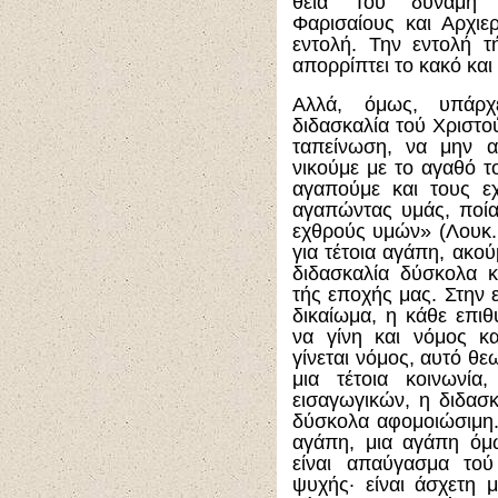
θεία Του δύναμη σ
Φαρισαίους και Αρχιε
εντολή. Την εντολή 
απορρίπτει το κακό και
Αλλά, όμως, υπάρχ
διδασκαλία τού Χριστού
ταπείνωση, να μην α
νικούμε με το αγαθό τ
αγαπούμε και τους εχ
αγαπώντας υμάς, ποία 
εχθρούς υμών» (Λουκ. 6
για τέτοια αγάπη, ακού
διδασκαλία δύσκολα κ
τής εποχής μας. Στην ε
δικαίωμα, η κάθε επιθ
να γίνη και νόμος κ
γίνεται νόμος, αυτό θε
μια τέτοια κοινωνία
εισαγωγικών, η διδασκ
δύσκολα αφομοιώσιμη.
αγάπη, μια αγάπη όμω
είναι απαύγασμα το
ψυχής· είναι άσχετη μ