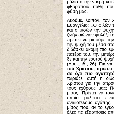
μάλιστα την νοερή και 
φθοροποιά πάθη που
φύση μας.
Ακούμε, λοιπόν, τον 
Ευαγγέλιο: «Ο φιλών 
και ο μισών την ψυχή
ζωήν αιώνιον φυλάξει α
πρέπει να μισούμε τη
την ψυχή του μέσα στ
διδάσκει ακόμη πιο εμ
πατέρα του, την μητέρα
δε και την εαυτού ψυχή
(Λουκ. ιδ΄, 26).
Για να
τού Χριστού, πρέπει
σε ό,τι πιο αγαπητ
ταιριάζει αυτή η δι
Χριστού για την απρ
τους εχθρούς μας; Π
μίσος; Πρέπει να τονι
οποίο μάλιστα είν
ανιδιοτελούς αγάπης.
μίσος που, αν το εγκ
όλες τις εξαρτήσεις απ