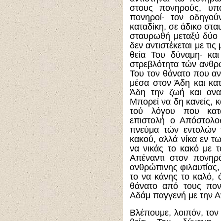
στους πονηρούς, υπ
πονηροί· τον οδηγού
καταδίκη, σε άδικο στα
σταυρωθή μεταξύ δύο λ
δεν αντιστέκεται με τι
θεία Του δύναμη· και
στρεβλότητα τών ανθρώ
Του τον θάνατο που α
μέσα στον Άδη και κατ
Άδη την ζωή και ανα
Μπορεί να δη κανείς, 
τού λόγου που κατ
επιστολή ο Απόστολο
πνεύμα τών εντολών 
κακού, αλλά νίκα εν τ
να νικάς το κακό με τ
Απέναντι στον πονηρ
ανθρώπινης φιλαυτίας, 
το να κάνης το καλό,
θάνατο από τους πον
Αδάμ παγγενή με την 
Βλέπουμε, λοιπόν, τον 