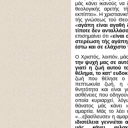
μάς κάνει ικανούς να
θεολογικής αρετής τ
εκπίπτει». Η χριστιανι
τής γνώσεως τού Θεού
«
αγάπη είναι αγαθή 
τίποτε δεν ανταλλάσ
επισημαίνει ότι «
είναι
στερέωση τής αγάπη
έστω και σε ελάχιστο
Ο Χριστός, λοιπόν, μάς
την ψυχή μας σε αυτ
γιατί η ζωή αυτού τ
θέλημα, το κατ’ ευδο
ζωή που θέλησε ο 
πεπτωκυία ζωή, η ο
θνητότητα και είναι
ασθένειες που οδηγούν
οποία κυριαρχεί, λόγ
θάνατος μάς κάνει ι
αμαρτία. Μάς το λέε
«...εβασίλευσεν η αμα
ιδιοτέλεια γεννιέτα
μάς κάνει φιλοχ