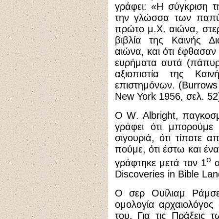
γράφει: «Η σύγκριση 
την γλώσσα των παπύ
πρώτο μ.Χ. αιώνα, στε
βιβλία της Καινής Δ
αιώνα, και ότι έφθασαν
ευρήματα αυτά (πάπυρ
αξιοπιστία της Και
επιστημόνων.
(Burrows
New York 1956,
σελ
. 52
Ο
W
.
Albright
, παγκοσμ
γράφει ότι μπορούμε
σιγουριά, ότι τίποτε 
πούμε, ότι έστω και έν
ο
γράφτηκε μετά τον 1
α
Discoveries
in
Bible
Lan
Ο σερ Ουίλιαμ Ράμσεη
ομολογία αρχαιολόγος
του. Για τις Πράξεις 