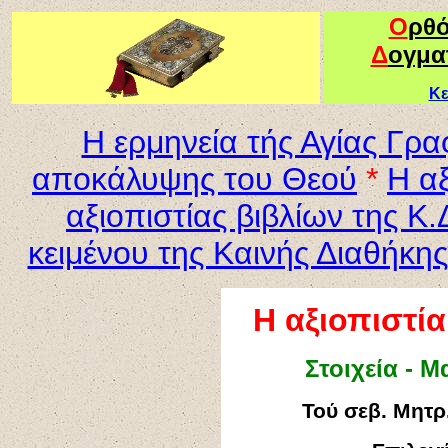
Ο
ρθ
Δ
ογμα
Κε
Η ερμηνεία τής Αγίας Γρ
αποκάλυψης του Θεού
*
Η α
αξιοπιστίας βιβλίων της Κ.
κειμένου της Καινής Διαθήκης
Η αξιοπιστί
Στοιχεία - 
Τού σεβ. Μητρ