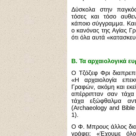
Δύσκολα στην παγκόσμ
τόσες και τόσο αυθεν
κάποιο σύγγραμμα. Και 
ο κανόνας της Αγίας Γ
ότι όλα αυτά «κατασκε
Β. Τα αρχαιολογικά ευ
Ο Τζόζεφ Φρ
ι
διαπρεπή
«Η αρχαιολογία επε
Γραφών, ακόμη και εκεί
απέρριπταν σαν τάχα 
τάχα εξώφθαλμα αντί
(
Archaeology
and
Bible
1).
Ο Φ. Μπρους άλλος δι
γράφει: «Έχουμε όλ