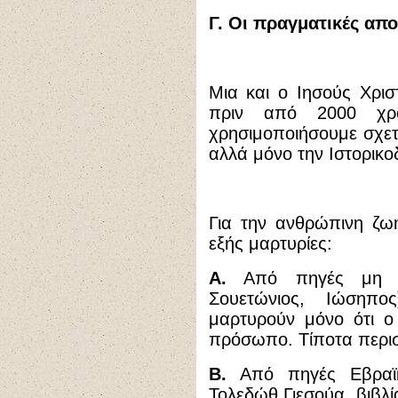
Γ. Οι πραγματικές απο
Μια και ο Ιησούς Χρι
πριν από 2000 χρό
χρησιμοποιήσουμε σχετι
αλλά μόνο την Ιστορικο
Για την ανθρώπινη ζωή
εξής μαρτυρίες:
Α.
Από πηγές μη Χρισ
Σουετώνιος, Ιώσηπος
μαρτυρούν μόνο ότι ο
πρόσωπο. Τίποτα περι
Β.
Από πηγές Εβραϊκ
Τολεδώθ Γιεσούα, βιβλί