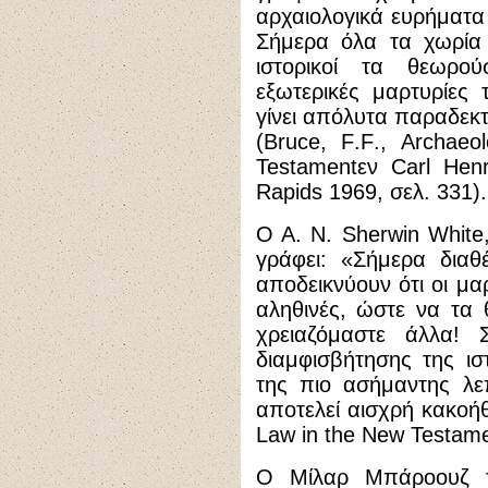
αρχαιολογικά ευρήματα
Σήμερα όλα τα χωρία 
ιστορικοί τα θεωρο
εξωτερικές μαρτυρίες 
γίνει απόλυτα παραδεκτό
(
Bruce
,
F
.
F
.,
Archaeol
Testament
εν
Carl
Hen
Rapids
1969, σελ. 331).
Ο Α. Ν.
Sherwin
White
γράφει: «Σήμερα διαθ
αποδεικνύουν ότι οι μα
αληθινές, ώστε να τα
χρειαζόμαστε άλλα! 
διαμφισβήτησης της ισ
της πιο ασήμαντης λε
αποτελεί αισχρή κακοή
Law in the New Testam
Ο Μίλαρ Μπάροουζ τ