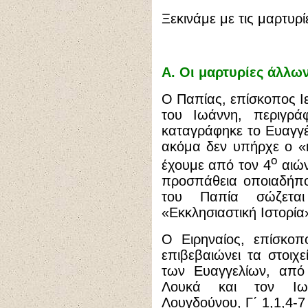
Ξεκινάμε με τις μαρτυ
Α. Οι μαρτυρίες άλλω
Ο Παπίας, επίσκοπος Ι
του Ιωάννη, περιγρ
καταγράφηκε το Ευαγγέλ
ακόμα δεν υπήρχε ο «
ο
έχουμε από τον 4
αιών
προσπάθεια οποιαδήπ
του Παπία σώζεται
«Εκκλησιαστική Ιστορία»
Ο Ειρηναίος, επίσκοπ
επιβεβαιώνει τα στοιχ
των Ευαγγελίων, από
Λουκά και τον Ιωά
Λουγδούνου, Γ΄ 1,1,4-7 