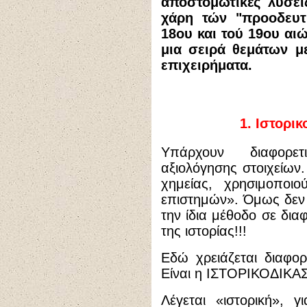
αποστομωτικές λύσει
χάρη τών "προοδευτ
18ου και τού 19ου αιώ
μια σειρά θεμάτων μ
επιχειρήματα.
1.
Ιστορικ
Υπάρχουν διαφορετ
αξιολόγησης στοιχείων
χημείας, χρησιμοποι
επιστημών». Όμως δεν
την ίδια μέθοδο σε δια
της ιστορίας!!!
Εδώ χρειάζεται διαφορ
Είναι η ΙΣΤΟΡΙΚΟΔΙΚ
Λέγεται «ιστορική», γ