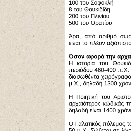
100 του Σοφοκλή
8 του Θουκιδίδη
200 του Πλινίου
500 του Ορατίου
Άρα, από αριθμό σωσ
είναι το πλέον αξιόπιστ
Όσον αφορά την αρχα
Η ιστορία του Θουκιδ
περιόδου 460-400 π.Χ.
διασωθέντα χειρόγραφα,
μ.Χ., δηλαδή 1300 χρόν
Η Ποιητική του Αριστ
αρχαιότερος κώδικάς τη
δηλαδή είναι 1400 χρόν
Ο Γαλατικός πόλεμος το
50 μ.Χ. Σώζεται σε λίγ