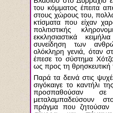
Βλασίου στο Δυρράχιο ε
του κόμματος έπειτα απ
στους χώρους του, πολλά
κτίσματα που είχαν χαρ
πολιτιστικής κληρονο
εκκλησιαστικά κειμήλ
συνείδηση των ανθρ
ολόκληρη γενιά, όταν στ
έπεσε το σύστημα Χότζα
ως προς τη θρησκευτική 
Παρά τα δεινά στις ψυ
σιγόκαιγε το καντήλι τ
προσπαθούσαν σε
μεταλαμπαδεύσουν σ
πράγμα που ζητούσαν 