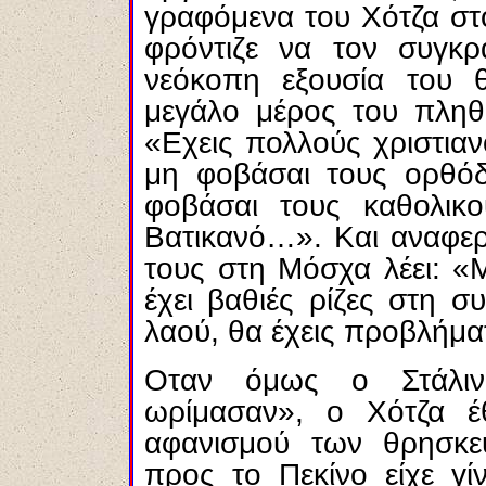
γραφόμενα του Χότζα στ
φρόντιζε να τον συγκρ
νεόκοπη εξουσία του 
μεγάλο μέρος του πληθ
«Εχεις πολλούς χριστιαν
μη φοβάσαι τους ορθόδο
φοβάσαι τους καθολικο
Βατικανό…». Και αναφερ
τους στη Μόσχα λέει: «
έχει βαθιές ρίζες στη σ
λαού, θα έχεις προβλήμα
Οταν όμως ο Στάλιν
ωρίμασαν», ο Χότζα έ
αφανισμού των θρησκε
προς το Πεκίνο είχε γί