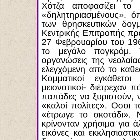
Χότζα αποφασίζει το
«δηλητηριασμένους», ό
των θρησκευτικών δογ
Κεντρικής Επιτροπής προ
27 Φεβρουαρίου του 1967
το μεγάλο πογκρόμ.
οργανώσεις της νεολαία
ελεγχόμενη από το καθε
Κομματικοί εγκάθετο
μειονοτικοί- διέτρεχαν 
παπάδες να ξυριστούν, 
«καλοί πολίτες». Οσοι 
«έτρωγε το σκοτάδι». 
κρίνονταν χρήσιμα για 
εικόνες και εκκλησιαστι