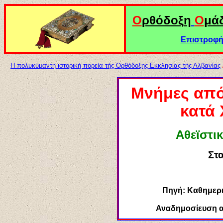
Ο
ρθόδοξη
Ο
μά
Επιστροφή 
Η πολυκύμαντη ιστορική πορεία τής Ορθόδοξης Εκκλησίας τής Αλβανίας
Μνήμες από 
κατά 
Αθεϊστι
Στ
Πηγή: Καθημερι
Αναδημοσίευση 