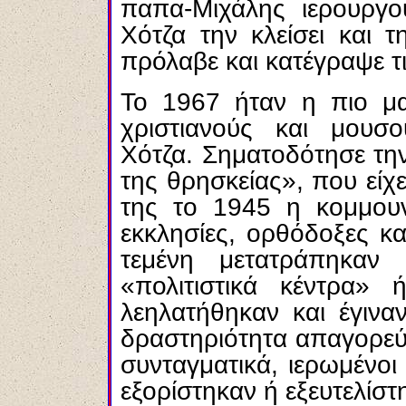
παπα-Μιχάλης ιερουργο
Χότζα την κλείσει και 
πρόλαβε και κατέγραψε τι
Το 1967 ήταν η πιο μα
χριστιανούς και μουσ
Χότζα. Σηματοδότησε τη
της θρησκείας», που είχ
της το 1945 η κομμουνι
εκκλησίες, ορθόδοξες κα
τεμένη μετατράπηκαν
«πολιτιστικά κέντρα» 
λεηλατήθηκαν και έγινα
δραστηριότητα απαγορεύ
συνταγματικά, ιερωμένο
εξορίστηκαν ή εξευτελίστ