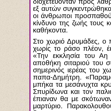
διοχετεύονταν προς λαθ
εξ αυτών συγκεντρώθηκα
οι άνθρωποι προσπαθού
κίνδυνο της ζωής τους 
καθήκοντα.
Στο χωριό Δρυμάδες, ο 
χωρίς το ράσο πλέον, έ
«Την εκκλησία του Αη
αποθήκη σιταριού του σ
σημερινός ιερέας του χ
παπα-Δημήτρη. «Παραμ
μπήκα τα μεσάνυχτα κρυ
Σπυρίδωνα και τον παλι
έπιαναν θα με σκότωναν
μαρτύριο. Παρακολουθο