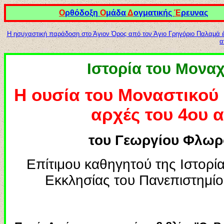
Ο
ρθόδοξη
Ο
μάδα
Δ
ογματικής
Έ
ρευνας
Η ησυχαστική παράδοση στο Άγιον Όρος από τον Άγιο Γρηγόριο Παλαμά 
α
Ιστορία του Μονα
Η ουσία του Μοναστικού 
αρχές του 4ου 
του Γεωργίου Φλω
Επίτιμου καθηγητού της Ιστορία
Εκκλησίας του Πανεπιστημί