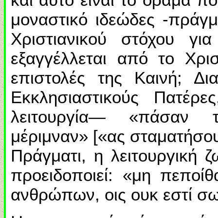
μοναστικό ιδεώδες -πράγμα
Χριστιανικού στόχου γι
εξαγγέλλεται από το Χρι
επιστολές της Καινή; Δ
Εκκλησιαστικούς Πατέρε
λειτουργία— «πάσαν 
μέριμναν» [«ας σταματήσου
Πράγματι, η λειτουργική 
προειδοποιεί: «μη πεποίθ
ανθρώπων, οις ουκ εστί σω