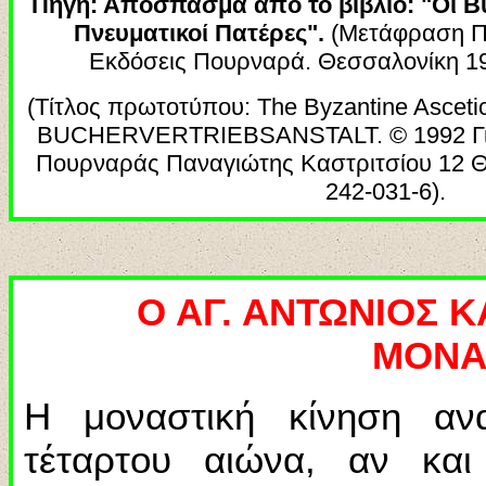
Πηγή: Απόσπασμα από το βιβλίο: "Οι Βυ
Πνευματικοί Πατέρες".
(Μετάφραση Π
Εκδόσεις Πουρναρά. Θεσσαλονίκη 19
(
Τίτλος
πρωτοτύπου
: The Byzantine Ascetic
BUCHERVERTRIEBSANSTALT.
© 1992 Γ
Πουρναράς Παναγιώτης Καστριτσίου 12 Θ
242-031-6).
Ο ΑΓ. ΑΝΤΩΝΙΟΣ 
ΜΟΝΑ
Η μοναστική κίνηση αν
τέταρτου αιώνα, αν και