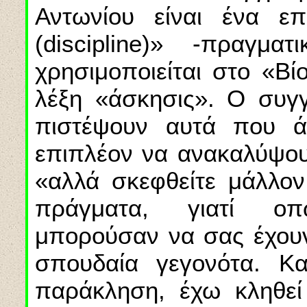
Αντωνίου είναι ένα επ
(discipline)» -πραγμ
χρησιμοποιείται στο «Βί
λέξη «άσκησις». Ο συγ
πιστέψουν αυτά που ά
επιπλέον να ανακαλύψου
«αλλά σκεφθείτε μάλλον
πράγματα, γιατί οπ
μπορούσαν να σας έχουν
σπουδαία γεγονότα. Κ
παράκληση, έχω κληθεί