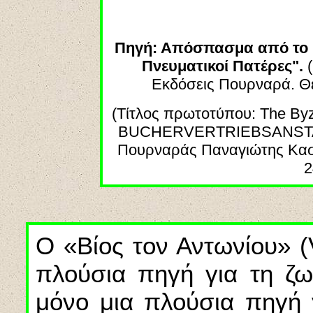
Πηγή: Απόσπασμα από το βι
Πνευματικοί Πατέρες".
Εκδόσεις Πουρναρά. Θε
(
Τίτλος
πρωτοτύπου
: The Byz
BUCHERVERTRIEBSANST
Πουρναράς Παναγιώτης Καστ
2
Ο «Βίος τον Αντωνίου» (V
πλούσια πηγή για τη ζωή
μόνο μια πλούσια πηγή γ