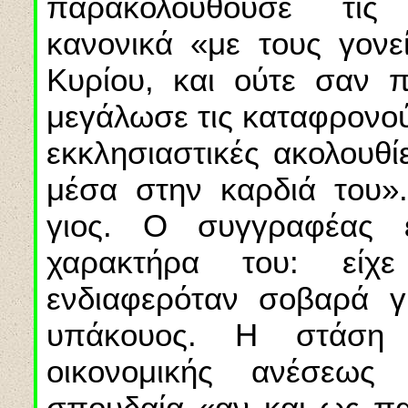
παρακολουθούσε τις 
κανονικά «με τους γονε
Κυρίου, και ούτε σαν π
μεγάλωσε τις καταφρονού
εκκλησιαστικές ακολουθί
μέσα στην καρδιά του».
γιος. Ο συγγραφέας έ
χαρακτήρα του: είχ
ενδιαφερόταν σοβαρά γ
υπάκουος. Η στάση 
οικονομικής ανέσεως 
σπουδαία «αν και ως πα