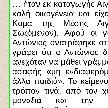
… ήταν εκ καταγωγής Αιγ
καλή οικογένεια και είχ
Κόμα της Μέσης Αιγ
Σωζόμενον). Αφού οι γο
Αντώνιος ανατράφηκε στ
γράφει ότι ο Αντώνιος 
ανεχόταν να μάθει γράμμα
ασαφής «μη ενδιαφερόμ
άλλα παιδιά». Το κείμεν
τρόπον τινά, από τον χ
μοναξιά και την 