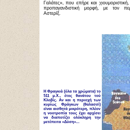
Γαλάτες», που επήρε και χιουμοριστική,
προπαγανδιστική μορφή, με τον πε
Αστερίξ.
Η Φραγκιά (όλα τα χρώματα) το
511 μ.Χ., έτος θανάτου τού
Κλοβίς. Αν και η περιοχή των
κυρίως Φράγκων (θαλασσί)
είναι αισθητά μικρότερη, πλέον
η νοοτροπία τους έχει αρχίσει
να διαποτίζει ολόκληρη την
μετέπειτα «Δύση»...