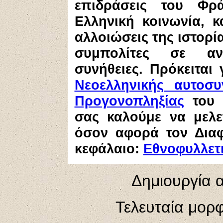
επιδράσεις του Φρ
Ελληνική κοινωνία, κ
αλλοιώσεις της ιστορί
συμπολίτες σε ανθ
συνήθειες
.
Πρόκειται
Νεοελληνικής αυτοσυ
Προγονοπληξίας
του
σας καλούμε να μελε
όσον αφορά τον Διαφ
κεφάλαιο:
Εθνοφυλλετι
Δημιουργία α
Τελευταία μορ