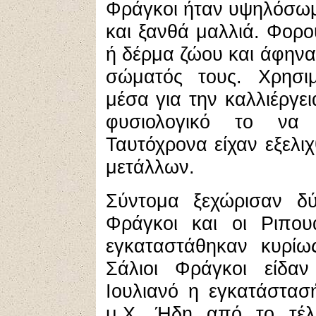
Φράγκοι ήταν υψηλόσωμ
και ξανθά μαλλιά. Φορ
ή δέρμα ζώου και άφην
σώματός τους. Χρησι
μέσα για την καλλιέργε
φυσιολογικό το να 
Ταυτόχρονα είχαν εξελιχ
μετάλλων.
Σύντομα ξεχώρισαν δύ
Φράγκοι και οι Ριπουά
εγκαταστάθηκαν κυρίω
Σάλιοι Φράγκοι είδα
Ιουλιανό η εγκατάστασ
μ.Χ. Ήδη από το τέλ