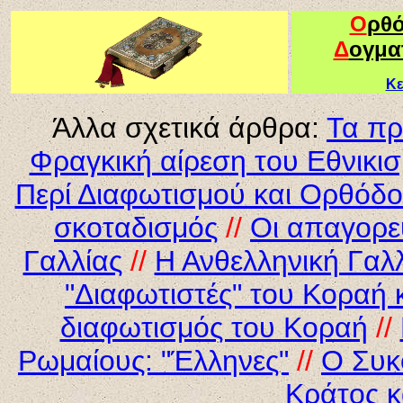
Ο
ρθ
Δ
ογμα
Κε
Άλλα σχετικά άρθρα:
Τα πρ
Φραγκική αίρεση του Εθνικι
Περί Διαφωτισμού και Ορθόδ
σκοταδισμός
//
Οι απαγορε
Γαλλίας
//
Η Ανθελληνική Γαλ
"Διαφωτιστές" του Κοραή
διαφωτισμός του Κοραή
//
Ρωμαίους: "Έλληνες"
//
Ο Συκ
Κράτος κ