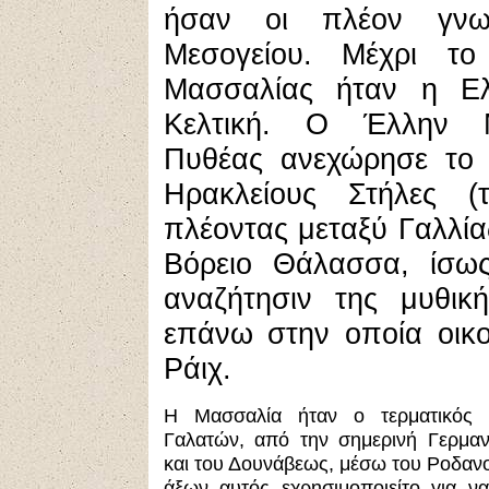
ήσαν οι πλέον γνωσ
Μεσογείου. Μέχρι τ
Μασσαλίας ήταν η Ελ
Κελτική. Ο Έλλην 
Πυθέας ανεχώρησε το 3
Ηρακλείους Στήλες (
πλέοντας μεταξύ Γαλλία
Βόρειο Θάλασσα, ίσως 
αναζήτησιν της μυθικ
επάνω στην οποία οικο
Ράιχ.
Η Μασσαλία ήταν ο τερματικός 
Γαλατών, από την σημερινή Γερμαν
και του Δουνάβεως, μέσω του Ροδαν
άξων αυτός εχρησιμοποιείτο για ν