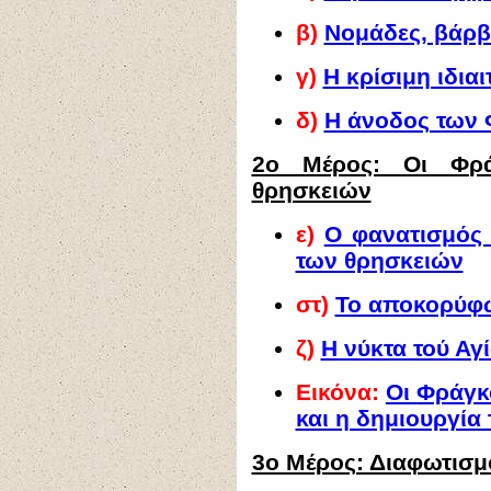
β)
Νομάδες, βάρβ
γ)
Η κρίσιμη ιδια
δ)
Η άνοδος των
2ο Μέρος: Οι Φρ
θρησκειών
ε)
Ο φανατισμός
των θρησκειών
στ)
Το αποκορύφω
ζ)
Η νύκτα τού Αγ
Εικόνα:
Οι
Φράγκο
και η δημιουργία
3ο Μέρος: Διαφωτισμ