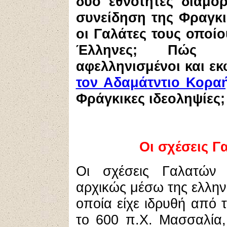
δύο εθνότητες διαμο
συνείδηση της Φραγκι
οι Γαλάτες τους οποίο
Έλληνες; Πώ
αφελληνισμένοι και ε
τον Αδαμάτντιο Κορα
Φράγκικες ιδεοληψίες;
Οι
σχέσεις Γ
Οι σχέσεις Γαλατών
αρχικώς μέσω της ελλην
οποία είχε ιδρυθή από 
το 600 π.Χ. Μασσαλία,