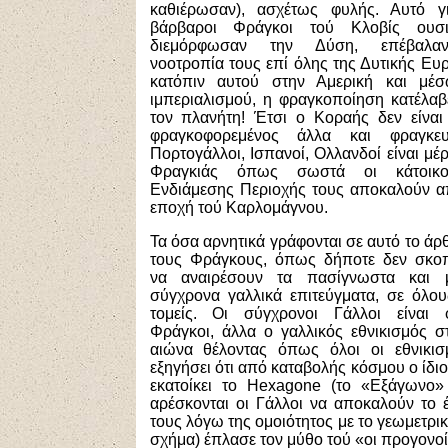
καθιέρωσαν), ασχέτως φυλής. Αυτό γι
βάρβαροι Φράγκοι τού Κλοβίς ουσι
διεμόρφωσαν την Δύση, επέβαλα
νοοτροπία τους επί όλης της Δυτικής Ευ
κατόπιν αυτού στην Αμερική και μέ
ιμπεριαλισμού, η φραγκοποίηση κατέλαβ
τον πλανήτη! Έτσι ο Κοραής δεν είναι
φραγκοφορεμένος άλλα και φραγκευ
Πορτογάλλοι, Ισπανοί, Ολλανδοί είναι μέ
Φραγκιάς όπως σωστά οι κάτοικο
Ενδιάμεσης Περιοχής τους αποκαλούν α
εποχή τού Καρλομάγνου.
Τα όσα αρνητικά γράφονται σε αυτό το άρ
τους Φράγκους, όπως δήποτε δεν σκο
να αναιρέσουν τα πασίγνωστα και 
σύγχρονα γαλλικά επιτεύγματα, σε όλου
τομείς. Οι σύγχρονοι Γάλλοι είναι 
Φράγκοι, άλλα ο γαλλικός εθνικισμός στ
αιώνα θέλοντας όπως όλοι οι εθνικισ
εξηγήσει ότι από καταβολής κόσμου ο ίδι
εκατοίκει το Hexagone (το «Εξάγωνο
αρέσκονται οι Γάλλοι να αποκαλούν το 
τους λόγω της ομοιότητος με το γεωμετρι
σχήμα) έπλασε τον μύθο τού «οι προγονοί