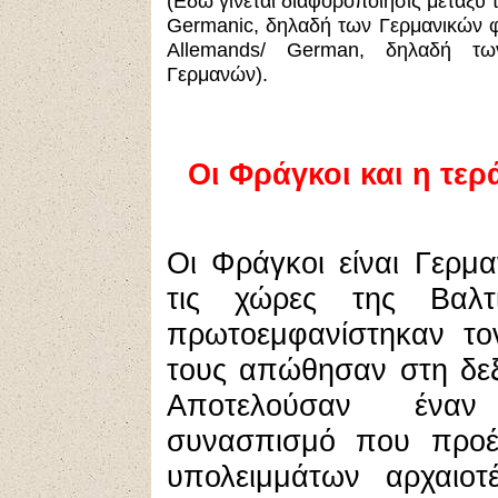
(Εδώ γίνεται διαφοροποίησις μεταξύ
Germanic, δηλαδή των Γερμανικών 
Allemands/ German, δηλαδή τω
Γερμανών).
Οι Φράγκοι
και η τερ
Oι Φράγκοι είναι Γερμ
τις χώρες της Βαλτ
πρωτοεμφανίστηκαν το
τους απώθησαν στη δεξ
Αποτελούσαν έναν 
συνασπισμό που προ
υπολειμμάτων αρχαιο