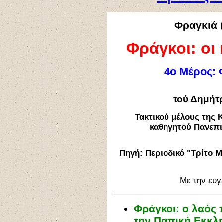
Φραγκιά (
Φράγκοι: οι 
4ο Μέρος: 
τού Δημήτ
Τακτικού μέλους της 
καθηγητού Πανεπ
Πηγή: Περιοδικό "Τρίτο Μά
Με την ευγ
Φράγκοι: ο λαός
την Παπική Εκκλη