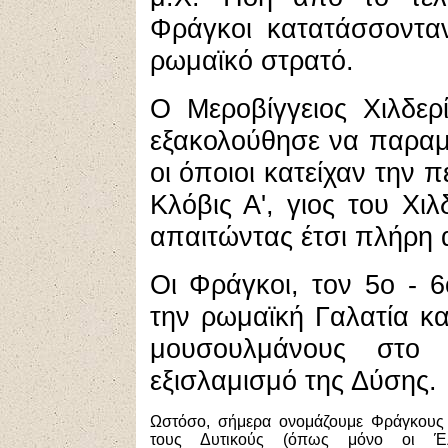
Φράγκοι κατατάσσονταν
ρωμαϊκό στρατό.
Ο Μεροβίγγειος Χιλδερ
εξακολούθησε να παραμ
οι όποιοι κατείχαν την 
Κλόβις Α', γιος του Χι
απαιτώντας έτσι πλήρη 
Οι Φράγκοι, τον 5ο - 
την ρωμαϊκή Γαλατία κ
μουσουλμάνους στο 
εξισλαμισμό της Δύσης.
Ωστόσο, σήμερα ονομάζουμε Φράγκους
τους Δυτικούς (όπως μόνο oι Έλ