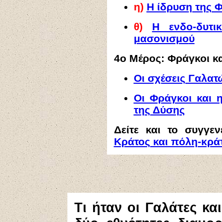
η
)
Η ίδρυση της 
θ
)
Η ενδο-δυτι
μασονισμο
ύ
4ο Μέρος: Φράγκοι κα
Οι σχέσεις Γαλατ
Οι Φράγκοι και 
της Δύσης
Δείτε και το συγγε
Κράτος και πόλη-κρά
Τι ήταν οι Γαλάτες κα