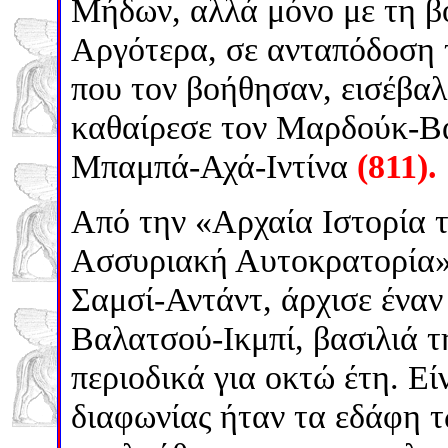
Μήδων, αλλά μόνο με τη β
Αργότερα, σε ανταπόδοση 
που τον βοήθησαν, εισέβαλ
καθαίρεσε τον Μαρδούκ-Β
Μπαμπά-Αχά-Ιντίνα
(811).
Από την «Αρχαία Ιστορία τ
Ασσυριακή Αυτοκρατορία»,
Σαμσί-Αντάντ, άρχισε ένα
Βαλατσού-Ικμπί, βασιλιά τ
περιοδικά για οκτώ έτη. Είν
διαφωνίας ήταν τα εδάφη 