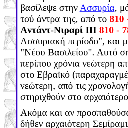
βασίλεψε στην
Ασσυρία
, μ
τού άντρα της, από το
810 
Aντάντ-Nιραρί III
810 - 
Ασσυριακή περίοδο", και μ
"Νέου Βασιλείου". Αυτό ση
περίπου χρόνια νεώτερη από
στο Εβραϊκό (παραχαραγμέν
νεώτερη, από τις χρονολογ
στηριχθούν στο αρχαιότερ
Ακόμα και αν προσπαθούσα
δήθεν αρχαιότερη Σεμίραμι