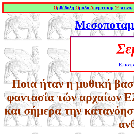
Ο
ρθόδοξη
Ο
μάδα
Δ
ογματικής
Έ
ρευνας
Μεσοποταμί
Σε
Επιστρ
Ποια ήταν η μυθική βασί
φαντασία τών αρχαίων Ε
και σήμερα την κατανόησ
αν