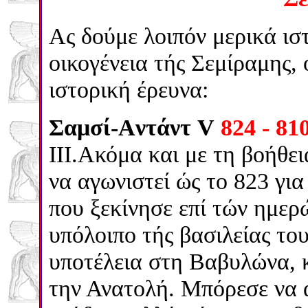
Ας δούμε λοιπόν μερικά ιστ
οικογένεια τής Σεμίραμης, 
ιστορική έρευνα:
Σαμσί-Aντάντ V
824 - 81
ΙΙΙ.Ακόμα και με τη βοήθε
να αγωνιστεί ώς το 823 γι
που ξεκίνησε επί τών ημερ
υπόλοιπο τής βασιλείας το
υποτέλεια στη Βαβυλώνα, κ
την Ανατολή. Μπόρεσε να α