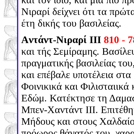
Νιραρί δείχνει ότι τα πρώτ
έτη δικής του βασιλείας.
Aντάντ-Nιραρί III
810 - 
και τής Σεμίραμης. Βασίλε
πραγματικής βασιλείας του
και επέβαλε υποτέλεια στα
Φοινικικά και Φιλισταιικά 
Εδώμ. Κατέκτησε τη Δαμασ
Μπεν-Χαντάντ ΙΙΙ. Επιτέθη
Μήδους και στους Χαλδαί
πρόωρος θάνατός του, χαρα