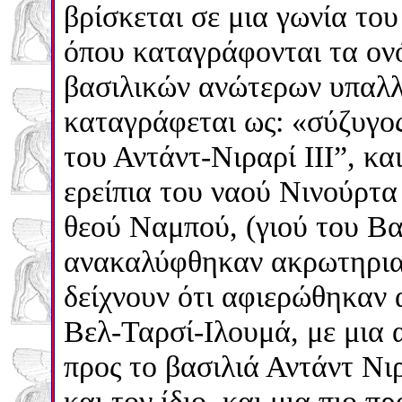
βρίσκεται σε μια γωνία το
όπου καταγράφονται τα ον
βασιλικών ανώτερων υπαλλ
καταγράφεται ως: «σύζυγο
του Αντάντ-Νιραρί ΙΙΙ”, κα
ερείπια του ναού Νινούρτα
θεού Ναμπού, (γιού του Β
ανακαλύφθηκαν ακρωτηριασ
δείχνουν ότι αφιερώθηκαν 
Βελ-Ταρσί-Ιλουμά, με μια 
προς το βασιλιά Αντάντ Νι
και τον ίδιο, και μια πιο 