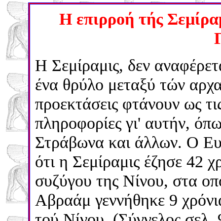
Η επιρροή τής Σεμίρα
Η Σεμίραμις, δεν αναφέρετ
ένα θρύλο μεταξύ τών αρχα
προεκτάσεις φτάνουν ως τι
πληροφορίες γι' αυτήν, όπ
Στράβωνα και άλλων. Ο Ευσ
ότι η Σεμίραμις έζησε 42 χ
συζύγου της Νίνου, στα οπο
Αβραάμ γεννήθηκε 9 χρόνια
τού Νίνου. (Σύγγελος σελ. 