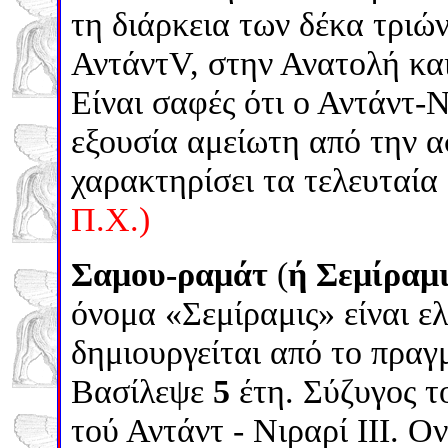
τη διάρκεια των δέκα τριών
ΑντάντV, στην Ανατολή και
Είναι σαφές ότι ο Αντάντ-Ν
εξουσία αμείωτη από την α
χαρακτηρίσει τα τελευταία
Π.Χ.)
Σαμου-ραμάτ
(
ή Σεμίραμι
όνομα «Σεμίραμις» είναι 
δημιουργείται από το πραγ
Βασίλεψε
5
έτη.
Σύζυγος τ
τού Αντάντ - Νιραρί ΙΙΙ. Ο