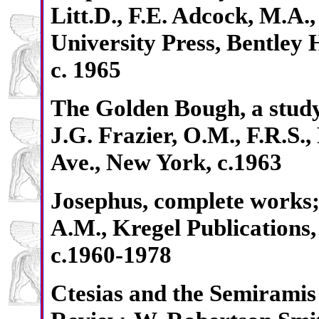
Litt.D., F.E. Adcock, M.A.
University Press, Bentle
c. 1965
The Golden Bough, a study 
J.G. Frazier, O.M., F.R.S.,
Ave., New York, c.1963
Josephus, complete works;
A.M., Kregel Publications
c.1960-1978
Ctesias and the Semiramis