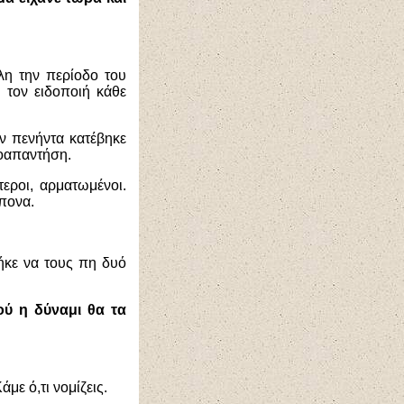
όλη την περίοδο του
 τον ειδοποιή κάθε
όν πενήντα κατέβηκε
ροαπαντήση.
τεροι, αρματωμένοι.
άπονα.
ήκε να τους πη δυό
ού η δύναμι θα τα
με ό,τι νομίζεις.