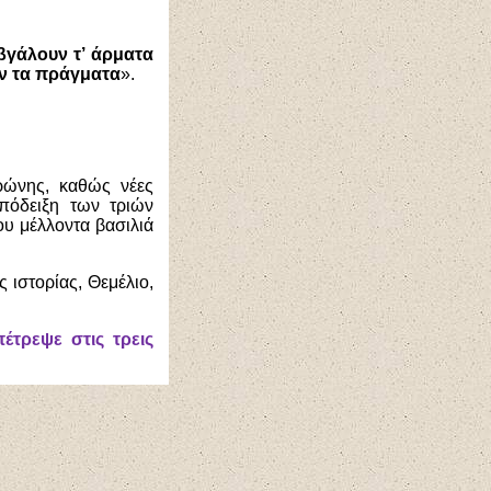
βγάλουν τ’ άρματα
υν τα πράγματα
».
ρώνης, καθώς νέες
πόδειξη των τριών
ου μέλλοντα βασιλιά
ιστορίας, Θεμέλιο,
τρεψε στις τρεις