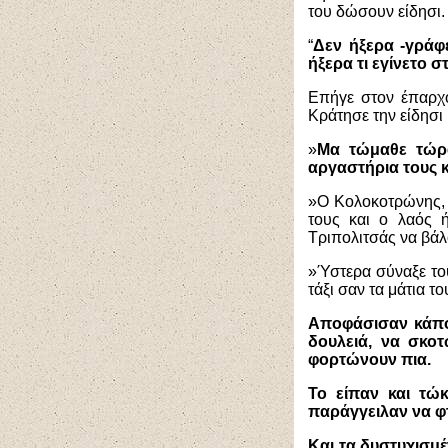
του δώσουν είδησι.
“
Δεν ήξερα -γράφε
ήξερα τι εγίνετο σ
Επήγε στον έπαρχο
Κράτησε την είδησι 
»
Μα τώμαθε τώρα
αργαστήρια τους κ
»Ο Κολοκοτρώνης, α
τους και ο λαός ή
Τριπολιτσάς να βάλο
»Ύστερα σύναξε του
τάξι σαν τα μάτια 
Αποφάσισαν κάποτ
δουλειά, να σκο
φορτώνουν πια.
Το είπαν και τώ
παράγγειλαν να φ
Και τα δυστυχισμέ