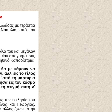
ν
Ελλάδας με τεράστια
 Ναύπλιο, από τον
ίλο του και μεγάλον
αίαν απογοήτευσιν,
ληθινό Καποδίστρια:
 θα με κάμουν να
 αλλ’ εις το τέλος
λ’ από τη μαρτυρία
ησα εις τον κόσμο
τη στιγμή αυτή ν’
ις την εκκλησία του
νος και Γεώργιος.
 ο άλλος έχωνε στην