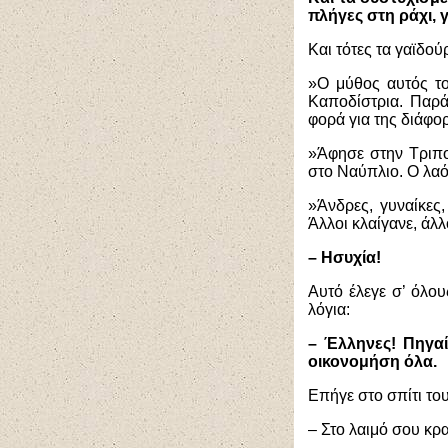
πλήγες στη ράχι, 
Και τότες τα γαϊδο
»Ο μύθος αυτός του
Καποδίστρια. Παρά
φορά για της διάφορ
»Άφησε στην Τριπολ
στο Ναύπλιο. Ο λαό
»Άνδρες, γυναίκες,
Άλλοι κλαίγανε, άλλ
– Ησυχία!
Αυτό έλεγε σ’ όλο
λόγια:
– Έλληνες! Πηγαί
οικονομήση όλα.
Επήγε στο σπίτι το
– Στο λαιμό σου κρα