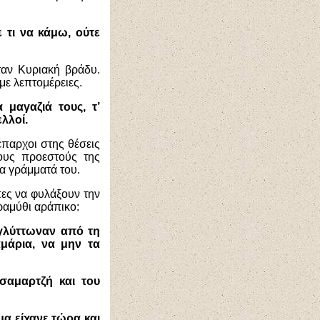
 τι να κάμω, ούτε
ταν Κυριακή βράδυ.
με λεπτομέρειες.
μαγαζιά τους, τ’
λλοί.
έπαρχοι στης θέσεις
τους προεστούς της
τα γράμματά του.
πες να φυλάξουν την
ραμύθι αράπικο:
 γλύττωναν από τη
μάρια, να μην τα
σαμαρτζή και του
μα είχανε τώρα και