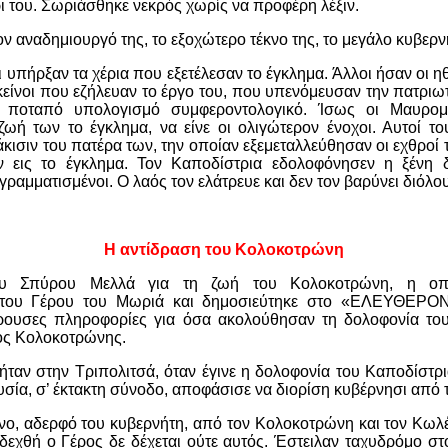
ρι του. Σωριάσθηκε νεκρός χωρίς να προφέρη λέξιν.
ν αναδημιουργό της, το εξοχώτερο τέκνο της, το μεγάλο κυβερν
υπήρξαν τα χέρια που εξετέλεσαν το έγκλημα. Άλλοι ήσαν οι ηθ
είνοι που εζήλευαν το έργο του, που υπενόμευσαν την πατριω
ποταπό υπολογισμό συμφεροντολογικό. Ίσως οι Μαυρομιχ
ωή των το έγκλημα, να είνε οι ολιγώτερον ένοχοι. Αυτοί του
άκισιν του πατέρα των, την οποίαν εξεμεταλλεύθησαν οι εχθροί
 εις το έγκλημα. Τον Καποδίστρια εδολοφόνησεν η ξένη δι
ραμματισμένοι. Ο λαός τον ελάτρευε και δεν τον βαρύνει διόλο
Η αντίδραση του Κολοκοτρώνη
υ Σπύρου Μελλά για τη ζωή του Κολοκοτρώνη, η οπο
 του Γέρου του Μωριά και δημοσιεύτηκε στο «ΕΛΕΥΘΕΡΟ
ρουσες πληροφορίες για όσα ακολούθησαν τη δολοφονία το
ος Κολοκοτρώνης.
αν στην Τριπολιτσά, όταν έγινε η δολοφονία του Καποδίστρι
υσία, σ’ έκτακτη σύνοδο, αποφάσισε να διορίση κυβέρνησι από τ
νο, αδερφό του κυβερνήτη, από τον Κολοκοτρώνη και τον Κωλέ
 δεχθή ο Γέρος δε δέχεται ούτε αυτός. Έστειλαν ταχυδρόμο σ