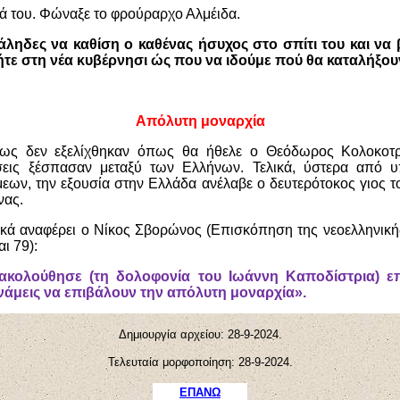
ά του. Φώναξε το φρούραρχο Αλμέιδα.
άληδες να καθίση ο καθένας ήσυχος στο σπίτι του και να 
τήτε στη νέα κυβέρνησι ώς που να ιδούμε πού θα καταλήξο
Απόλυτη μοναρχία
ως δεν εξελίχθηκαν όπως θα ήθελε ο Θεόδωρος Κολοκοτ
σεις ξέσπασαν μεταξύ των Ελλήνων. Τελικά, ύστερα από υ
ων, την εξουσία στην Ελλάδα ανέλαβε ο δευτερότοκος γιος τ
νας.
κά αναφέρει ο Νίκος Σβορώνος (Επισκόπηση της νεοελληνικής 
ι 79):
ακολούθησε (τη δολοφονία του Ιωάννη Καποδίστρια) επέ
νάμεις να επιβάλουν την απόλυτη μοναρχία».
Δημιουργία αρχείου:
28
-
9
-202
4
.
Τελευταία μορφοποίηση:
28
-
9
-202
4
.
ΕΠΑΝΩ