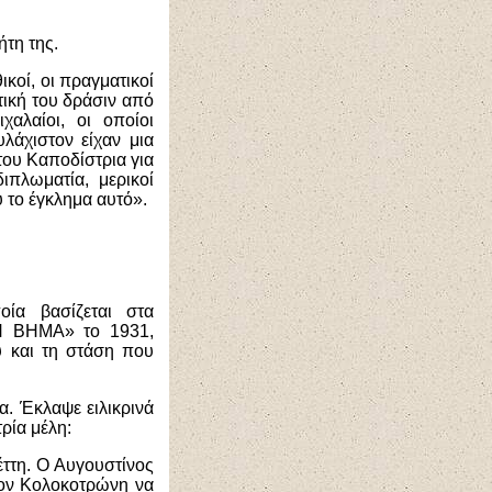
ήτη της.
ικοί, οι πραγματικοί
τική του δράσιν από
αλαίοι, οι οποίοι
λάχιστον είχαν μια
 του Καποδίστρια για
πλωματία, μερικοί
υ το έγκλημα αυτό».
ία βασίζεται στα
Ν ΒΗΜΑ» το 1931,
υ και τη στάση που
α. Έκλαψε ειλικρινά
ρία μέλη:
ττη. Ο Αυγουστίνος
τον Κολοκοτρώνη να