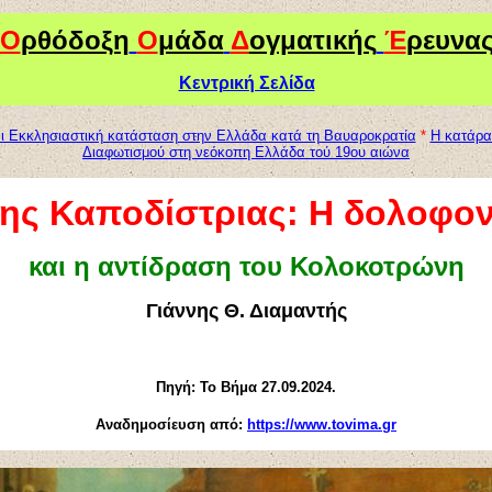
Ο
ρθόδοξη
Ο
μάδα
Δ
ογματικής
Έ
ρευνα
Κεντρική Σελίδα
αι Εκκλησιαστική κατάσταση στην Ελλάδα κατά τη
Βαυαροκρατία
*
Η
κατάρα
Διαφωτισμού στη νεόκοπη Ελλάδα τού 19ου αιώνα
ης Καποδίστριας: Η δολοφον
και η αντίδραση του Κολοκοτρώνη
Γιάννης Θ. Διαμαντής
Πηγή: Το Βήμα 27.09.2024.
Αναδημοσίευση από:
https://www.tovima.gr