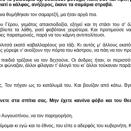
γιατί ο κάλφας, ανήξερος, έκανε τα σαμάρια στραβά.
ύρια θυμήθηκαν τον σαμαρτζή, μα ήταν αργά πια.
 Γέρου, γεμάτος απαισιοδοξία, εξηγεί και τη στάσι του σ’ 
βλεπε τα λάθη, γιατί φοβότανε χειρότερα. Και προτιμούσε να
ες παρατιμονιές, παρά να του κάμνη αντιπολίτευσι.
ιτσά εκατό καβαλλαρέους για τάξι. Κι αυτός μ’ άλλους εκατ
ς γύρεψε ν’ ανοίξουν την πόρτα του κάστρου, να πάη να τον π
 παιδιά τρέξανε να τον δεχτούνε. Οι άνδρες ήταν, οι περισσό
οι φώναζαν, άλλοι φίλαγαν τ’ άλογό του κι’ άλλοι τούκαναν παρ
υς. Τον πήγαν ως το κατάλυμά του. Και βουίζαν από κάτω. Βγ
νετε στα σπίτια σας. Μην έχετε κανένα φόβο και του Θε
υ Αυγουστίνου, να τον παρηγορήση.
ίμομαι κι εγώ και το έθνος, του είπε ο αδερφός του κυβερνήτη. Κά