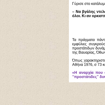
Γύρισε στο κατάλυμ
– Να βγάλης ντελ
όλοι. Κι αν ορκισ
Τα πράγματα πάντ
εμφύλιες συγκρού
προστάτιδων δυνάμε
της Βαυαρίας, Όθω
Όπως χαρακτηριστι
Αθήνα 1976, σ 73 κα
«Η αναρχία που 
“προστάτιδες” δυ