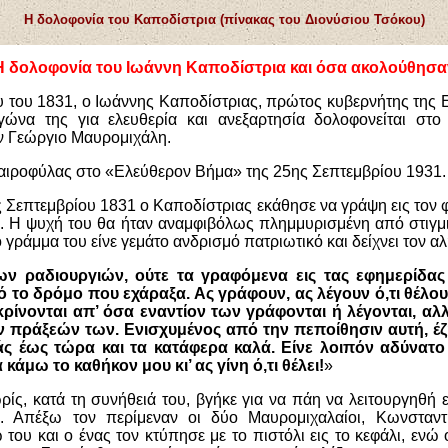
Η δολοφονία του Καποδίστρια (πίνακας του Διονύσιου Τσόκου)
Η δολοφονία του Ιωάννη Καποδίστρια και όσα ακολούθησα
υ του 1831, ο Ιωάννης Καποδίστριας, πρώτος κυβερνήτης της 
ώνα της για ελευθερία και ανεξαρτησία δολοφονείται στο
ν Γεώργιο Μαυρομιχάλη.
αιροφύλας στο «Ελεύθερον Βήμα» της 25ης Σεπτεμβρίου 1931.
 Σεπτεμβρίου 1831 ο Καποδίστριας εκάθησε να γράψη εις τον φ
. Η ψυχή του θα ήταν αναμφιβόλως πλημμυρισμένη από στιγμι
ο γράμμα του είνε γεμάτο ανδρισμό πατριωτικό και δείχνει τον α
ων ραδιουργιών, ούτε τα γραφόμενα εις τας εφημερίδας
ο δρόμο που εχάραξα. Ας γράφουν, ας λέγουν ό,τι θέλουν,
ρίνονται απ’ όσα εναντίον των γράφονται ή λέγονται, αλ
 πράξεών των. Ενισχυμένος από την πεποίθησιν αυτή, έζ
άς έως τώρα και τα κατάφερα καλά. Είνε λοιπόν αδύνατο 
άμω το καθήκον μου κι’ ας γίνη ό,τι θέλει!
»
ίς, κατά τη συνήθειά του, βγήκε για να πάη να λειτουργηθή ε
. Απέξω τον περίμεναν οι δύο Μαυρομιχαλαίοι, Κωνσταντί
του και ο ένας τον κτύπησε με το πιστόλι εις το κεφάλι, ενώ