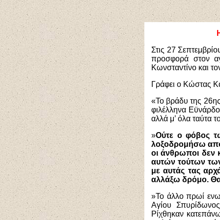
Στις 27 Σεπτεμβρίο
προσφορά στον αγ
Κωνσταντίνο και το
Γράφει ο Κώστας Κ
«Το βράδυ της 26ης
φιλέλληνα Εϋνάρδο
αλλά μ’ όλα ταύτα τ
»
Ούτε ο φόβος τ
λοξοδρομήσω από τ
οι άνθρωποι δεν κ
αυτών τούτων των
με αυτάς τας αρχ
αλλάξω δρόμο. Θα κ
»Το άλλο πρωί ενωρ
Αγίου Σπυρίδωνος
Ρίχθηκαν κατεπάνω 