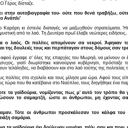
 Ο Γέρος δίσταζε.
ι στην αυτοβιογραφία του- ούτε που θενά τραβήξω, ούτε
το Ανάπλι
”
 Καρόρη κι έστειλε διαταγές να μαζωχθούν στρατεύματα. Ή
μυστική από το λαό. Τη Δευτέρα πρωΐ έλαβε νεώτερες ειδήσεις, 
 ο λαός. Οι πολίτες απομένουν σα νεκροί. Άφηκαν τα 
αι της δουλειές τους και περπάταγαν στους δόμους σαν τρε
φού έγραψε σ’ όλες της επαρχίες του Μωρηά, να μείνουν οι 
συχος, γιατί διωρίστηκε καινούργια κυβέρνησι, πρόσταξε 
υν τελάληδες, να διαβάσουν και στο λαό τούτης της πολιτείας 
ς πολίτες στο σχολείο και τους μίλησε μια ώρα. Αφού τους εί
τους τώρα που θα κατέβαινε στο Ναύπλιο, τους διηγήθηκε ένα πα
ε τα γαϊδούρια, νομίζοντας πως μ’ αυτό τον τρόπο θα
τώσουν το σαμαρτζή, ώστε οι άνθρωποι, μη έχοντας σα
καμαν. Τότε οι άνθρωποι προσκάλεσαν τον κάλφα του 
τιάξη σαμάρια.
να τα γαϊδούρια όχι δούλευαν μονάχα, πάλι, σαν και πριν, 