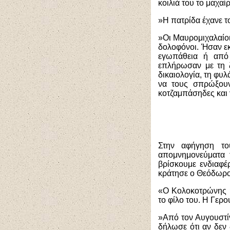
κοιλιά του το μαχαί
»Η πατρίδα έχανε το
»Οι Μαυρομιχαλαίοι 
δολοφόνοι. Ήσαν εκ
εγωπάθεια ή από 
επλήρωσαν με τη ζ
δικαιολογία, τη φυλ
να τους σπρώξουν
κοτζαμπάσηδες και γ
Στην αφήγηση το
απομνημονεύματα
βρίσκουμε ενδιαφέ
κράτησε ο Θεόδωρ
«Ο Κολοκοτρώνης ήτ
το φίλο του. Η Γερο
»Από τον Αυγουστί
δήλωσε ότι αν δεν