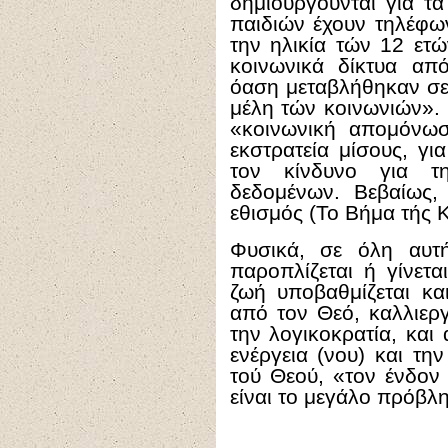
δημιουργούνται για τ
παιδιών έχουν τηλέφων
την ηλικία τών 12 ετώ
κοινωνικά δίκτυα απ
όαση μεταβλήθηκαν σε
μέλη τών κοινωνιών». 
«κοινωνική απομόνωσ
εκστρατεία μίσους, γι
τον κίνδυνο για 
δεδομένων. Βεβαίως, 
εθισμός (Το Βήμα τής Κ
Φυσικά, σε όλη αυτ
παροπλίζεται ή γίνετα
ζωή υποβαθμίζεται κα
από τον Θεό, καλλιεργ
την λογικοκρατία, κα
ενέργεια (νου) και τη
τού Θεού, «τον ένδον
είναι το μεγάλο πρόβλ