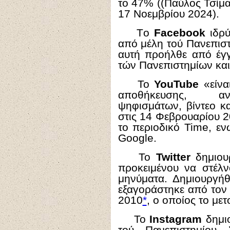
το 47% ((Παύλος Τσίμ
17 Νοεμβρίου 2024).
Tο
Facebook
ιδρύ
από μέλη τού Πανεπισ
αυτή προήλθε από έγ
τών Πανεπιστημίων και
Το
YouTube
«είνα
αποθήκευσης, αν
ψηφισμάτων, βίντεο κ
στις 14 Φεβρουαρίου 
το περιοδικό Time, ε
Google.
Το
Twitter
δημιου
προκειμένου να στέλν
μηνύματα. Δημιουργήθ
εξαγοράστηκε από τον
2010
*
, ο οποίος το με
Το
Instagram
δημι
τού Πανεπιστημίου 