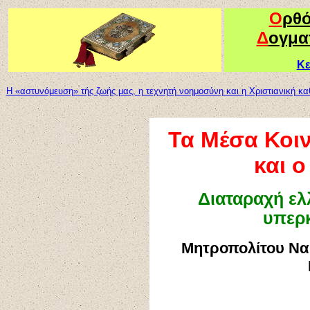
Ο
ρθ
Δ
ογμα
Κε
Η «αστυνόμευση» τής ζωής μας, η τεχνητή νοημοσύνη και η Χριστιανική κ
Τα Μέσα Κοι
και 
Διαταραχή ελ
υπερκ
Μητροπολίτου Να