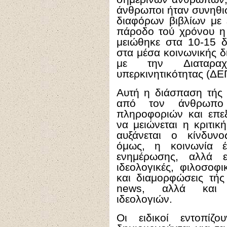
άνθρωποι ήταν συνηθι
διαφόρων βιβλίων με 
πάροδο τού χρόνου η
μειώθηκε στα 10-15 δ
στα μέσα κοινωνικής δ
με την Διαταραχ
υπερκινητικότητας (ΔΕ
Αυτή η διάσπαση τής 
από τον άνθρωπο
πληροφοριών και επεξ
να μειώνεται η κριτι
αυξάνεται ο κίνδυν
όμως, η κοινωνία έ
ενημέρωσης, αλλά ε
ιδεολογικές, φιλοσοφ
και διαμορφώσεις τής
news, αλλά και ε
ιδεολογιών.
Οι ειδικοί εντοπίζ