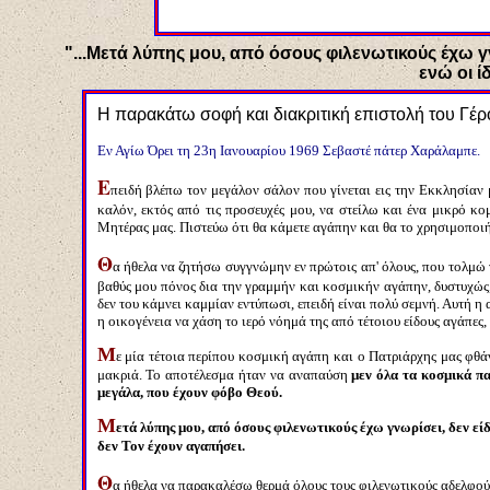
"...Μ
ετά λύπης μου, από όσους φιλενωτικούς έχω γν
ενώ οι ί
Η παρακάτω σοφή και διακριτική επιστολή του Γέρ
Εν Αγίω Όρει τη 23η Ιανουαρίου 1969 Σεβαστέ πάτερ Χαράλαμπε.
Ε
πειδή βλέπω τον μεγάλον σάλον που γίνεται εις την Εκκλησίαν
καλόν, εκτός από τις προσευχές μου, να στείλω και ένα μικρό κ
Μητέρας μας. Πιστεύω ότι θα κάμετε αγάπην και θα το χρησιμοποιή
Θ
α ήθελα να ζητήσω συγγνώμην εν πρώτοις απ' όλους, που τολμώ ν
βαθύς μου πόνος δια την γραμμήν και κοσμικήν αγάπην, δυστυχώς
δεν του κάμνει καμμίαν εντύπωσι, επειδή είναι πολύ σεμνή. Αυτή η 
η οικογένεια να χάση το ιερό νόημά της από τέτοιου είδους αγάπες,
Μ
ε μία τέτοια περίπου κοσμική αγάπη και ο Πατριάρχης μας φθά
μακριά. Το αποτέλεσμα ήταν να αναπαύση
μεν όλα τα κοσμικά πα
μεγάλα, που έχουν φόβο Θεού.
Μ
ετά λύπης μου, από όσους φιλενωτικούς έχω γνωρίσει, δεν είδ
δεν Τον έχουν αγαπήσει.
Θ
α ήθελα να παρακαλέσω θερμά όλους τους φιλενωτικούς αδελφούς