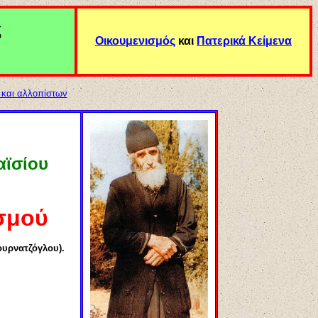
ς
Οικουμενισμός
και
Π
ατερικά Κείμενα
 και αλλοπίστων
αϊσίου
ισμού
ουρνατζόγλου).