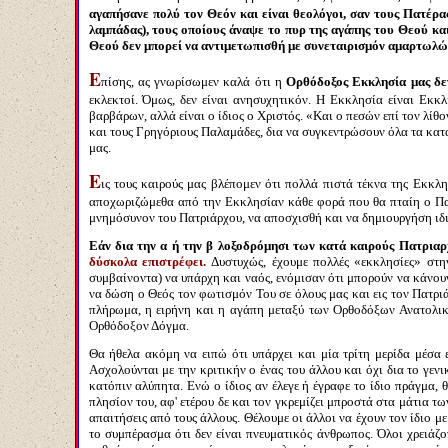
αγαπήσανε πολύ τον Θεόν και είναι θεολόγοι, σαν τους Πατέρας
λαμπάδας), τους οποίους άναψε το πυρ της αγάπης του Θεού κα
Θεού δεν μπορεί να αντιμετωπισθή με συνεταιρισμόν αμαρτωλών 
Ε
πίσης, ας γνωρίσωμεν καλά ότι η
Ορθόδοξος Εκκλησία μας δεν
εκλεκτοί. Όμως, δεν είναι ανησυχητικόν. Η Εκκλησία είναι Εκκλ
βαρβάρων, αλλά είναι ο ίδιος ο Χριστός. «Και ο πεσών επί τον λίθ
και τους Γρηγόριους Παλαμάδες, δια να συγκεντρώσουν όλα τα κα
μας.
Ε
ις τους καιρούς μας βλέπομεν ότι πολλά πιστά τέκνα της Εκκλη
αποχωριζώμεθα από την Εκκλησίαν κάθε φορά που θα πταίη ο Πατ
μνημόσυνον του Πατριάρχου, να αποσχισθή και να δημιουργήση ιδι
Εάν δια την α ή την β λοξοδρόμησι των κατά καιρούς Πατριαρ
δύσκολα επιστρέφει.
Δυστυχώς, έχουμε πολλές «εκκλησίες» στη
συμβαίνοντα) να υπάρχη και ναός, ενόμισαν ότι μπορούν να κάνουν
να δώση ο Θεός τον φωτισμόν Του σε όλους μας και εις τον Πατρ
πλήρωμα, η ειρήνη και η αγάπη μεταξύ των Ορθοδόξων Ανατολικώ
Ορθόδοξον Δόγμα.
Θα ήθελα ακόμη να ειπώ ότι υπάρχει και μία τρίτη μερίδα μέσα 
Ασχολούνται με την κριτικήν ο ένας του άλλου και όχι δια το γενι
κατόπιν αλύπητα. Ενώ ο ίδιος αν έλεγε ή έγραφε το ίδιο πράγμα, θ
πλησίον του, αφ' ετέρου δε και τον γκρεμίζει μπροστά στα μάτια τ
απαιτήσεις από τους άλλους. Θέλουμε οι άλλοι να έχουν τον ίδιο 
το συμπέρασμα ότι δεν είναι πνευματικός άνθρωπος. Όλοι χρειάζο