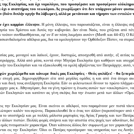
 της Εκκλησίας, και όχι νομολόγοι, που προσφέρανε και προσφέρουν ολόκληρο 
ι όχι ο αναπτήρας του νεωκόρου. Ας γνωρίζωμεν ότι δεν υπάρχουν μόνον φυσικο
(διότι διπλήν οργήν θα λάβωμεν), αλλά με μετάνοιαν και τήρησιν των εντολών 
 έχει καμμίαν έλλειψιν.
Η μόνη έλλειψις, που παρουσιάζεται, είναι η έλλειψις σ
ησία του Χρίστου και Αυτός την κυβερνάει. Δεν είναι Ναός, που χτίζεται από πέ
ον τούτον συνθλασθήσεται, εφ' ον δ' αν πέση λικμήσει αυτόν» (Ματθ. και 44-45). Ο 
τασκανδαλισμένα αδέλφια μας, δια να ομολογήσουν την Ορθόδοξον Πίστιν, να στερε
σίας μας, μοναχοί και λαϊκοί, έχουν, δυστυχώς, αποσχισθή από αυτήν, εξ αιτίας
ριάρχης. Αλλά από μέσα, κοντά στην Μητέρα Εκκλησία έχει καθήκον και υποχρέωσ
κήν του Εκκλησίαν και να εξακολουθή να ομιλή υβρίζοντας τον Πατριάρχην, αυτό, ν
χών χωριζώμεθα και κάνωμε δικές μας Εκκλησίες - Θεός φυλάξει! - θα ξεπερ
ν εποχή μας. Δημιουργήθηκαν είτε από μεγάλες ομάδες η και από ένα άτομο ακ
 και δική τους ανεξάρτητη Εκκλησία. Εάν οι φιλενωτικοί δίνουν το πρώτο πλήγμα σ
ιάρχην μας κ. Αθηναγόραν, δια να γίνη πρώτον η ένωσις αυτών των «εκκλησιών»,
ν Εκκλησιών και κατόπιν ας γίνη σκέψις δια την ένωσιν μετά των άλλων «Ομολ
εις την Εκκλησίαν μας. Είναι εκείνοι οι αδελφοί, που παραμένουν μεν πιστά τέκ
κώτερον καλόν του αγώνος. Παρακολουθεί δε ο ένας τον άλλον (περισσότερον από το
α το υπεστήριζε και με πολλές μάλιστα μαρτυρίες της Αγίας Γραφής και των Πατέρων
ων άλλων πιστών. Πολλές φορές σπέρνει και την απιστία στις ψυχές των αδυνάτων, δι
με εμάς πνευματικόν χαρακτήρα. Όταν κάποιος άλλος δεν συμφωνή με τον χαρακτήρα μ
νται εις την Εκκλησίαν. Όλοι οι Πατέρες προσέφεραν τας υπηρεσίας των εις Αυτήν