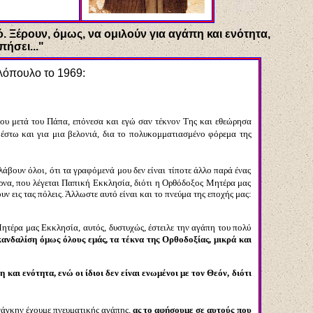
. Ξέρουν, όμως, να ομιλούν για αγάπη και ενότητα,
πήσει..."
λόπουλο το 1969:
χου μετά του Πάπα, επόνεσα και εγώ σαν τέκνον Της και εθεώρησα
 έστω και για μια βελονιά, δια το πολυκομματιασμένο φόρεμα της
λάβουν όλοι, ότι τα γραφόμενά μου δεν είναι τίποτε άλλο παρά ένας
ρνα, που λέγεται Παπική Εκκλησία, διότι η Ορθόδοξος Μητέρα μας
ν εις τας πόλεις. Άλλωστε αυτό είναι και το πνεύμα της εποχής μας:
ητέρα μας Εκκλησία, αυτός, δυστυχώς, έστειλε την αγάπη του πολύ
κανδαλίση όμως όλους εμάς, τα τέκνα της Ορθοδοξίας, μικρά και
και ενότητα, ενώ οι ίδιοι δεν είναι ενωμένοι με τον Θεόν, διότι
νάγκην έχουμε πνευματικής αγάπης,
ας το αφήσουμε σε αυτούς που