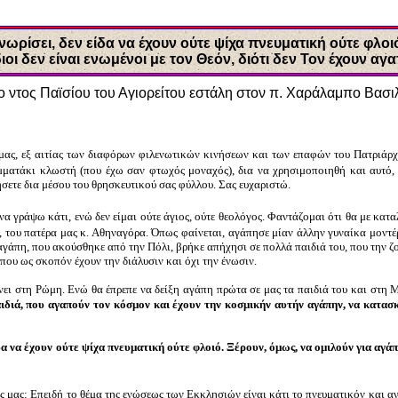
ωρίσει, δεν είδα να έχουν ούτε ψίχα πνευματική ούτε φλοιό
διοι δεν είναι ενωμένοι με τον Θεόν, διότι δεν Τον έχουν αγα
ο ντος Παϊσίου του Αγιορείτου εστάλη στον π. Χαράλαμπο Βασι
 μας, εξ αιτίας των διαφόρων φιλενωτικών κινήσεων και των επαφών του Πατριάρ
ομματάκι κλωστή (που έχω σαν φτωχός μοναχός), δια να χρησιμοποιηθή και αυτό,
σετε δια μέσου του θρησκευτικού σας φύλλου. Σας ευχαριστώ.
α γράψω κάτι, ενώ δεν είμαι ούτε άγιος, ούτε θεολόγος. Φαντάζομαι ότι θα με κατα
, του πατέρα μας κ. Αθηναγόρα. Όπως φαίνεται, αγάπησε μίαν άλλην γυναίκα μοντέ
αγάπη, που ακούσθηκε από την Πόλι, βρήκε απήχησι σε πολλά παιδιά του, που την ζου
 που ως σκοπόν έχουν την διάλυσιν και όχι την ένωσιν.
νει στη Ρώμη. Ενώ θα έπρεπε να δείξη αγάπη πρώτα σε μας τα παιδιά του και στη Μ
ιδιά, που αγαπούν τον κόσμον και έχουν την κοσμικήν αυτήν αγάπην, να κατασ
α να έχουν ούτε ψίχα πνευματική ούτε φλοιό. Ξέρουν, όμως, να ομιλούν για αγάπη 
 μας: Επειδή το θέμα της ενώσεως των Εκκλησιών είναι κάτι το πνευματικόν και α