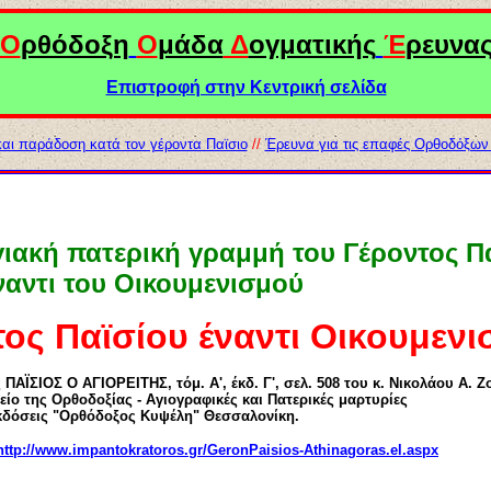
Ο
ρθόδοξη
Ο
μάδα
Δ
ογματικής
Έ
ρευνα
Επιστροφή στην Κεντρική σελίδα
και παράδοση κατά τον γέροντα Παϊσιο
//
Έρευνα για τις επαφές Ορθοδόξων
ακή πατερική γραμμή του Γέροντος Π
ναντι του Οικουμενισμού
ος Παϊσίου έναντι Οικουμεν
ΙΟΣ Ο ΑΓΙΟΡΕΙΤΗΣ, τόμ. Α', έκδ. Γ', σελ. 508 του κ. Νικολάου Α. Ζ
ίο της Ορθοδοξίας - Αγιογραφικές και Πατερικές μαρτυρίες
δόσεις "Ορθόδοξος Κυψέλη" Θεσσαλονίκη.
http://www.impantokratoros.gr/GeronPaisios-Athinagoras.el.aspx