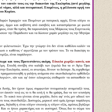
τον εαυτόν τους εις την διακονίαν της Εκκλησίας (αντί μεγάλης
ί νόμοι, αλλά και πνευματικοί. Επομένως, η μέλλουσα οργή του
του Κυρίου.
οβαρών Ιεραρχών και Ποιμένων με πατερικές αρχές. Είναι ολίγοι οι
τρες, άμμο και ασβέστη από ευσεβείς και καταστρέφεται με φωτιά
Κύριος, όταν θα πρέπη, θα παρουσιάση τους Μάρκους τους Ευγενικούς
ώσουν την Παράδοσιν και να δώσουν χαράν μεγάλην εις την Μητέρα
 των φιλενωτικών. Έχω την γνώμην ότι δεν είναι καθόλου καλόν να
ι ο καθένας ν' αγωνίζεται με τον τρόπον του. Το να διακόψη το
ομίζω, είναι παράλογον.
άσωμε και τους Προτεστάντες ακόμη.
Εύκολα χωρίζει κανείς και
όμη. Επειδή συνέβη στο καλύβι των (ομιλώ δια τα εν Αγίω Όρει
την Εκκλησία, αυτοί, οι ανωτέρω, δίνουν το δεύτερο. Ας ευχηθούμε
 να πραγματοποιηθή η γαλήνη ανάμεσα στο σκανδαλισμένο ορθόδοξο
ογιών», εάν και εφ' όσον ειλικρινώς επιθυμούν να ασπασθούν το
να Αυτής, δεν έχουν όμως συμφωνίαν πνευματικήν αναμεταξύ τους.
ν έαυτόν του) εις το τι θα ειπή ή τι θα γράψη, δια να τον κτυπήση
. Το κακό που γίνεται είναι μεγάλο, διότι αφ' ενός μεν αδικεί τον
ότι τους σκανδαλίζει. Δυστυχώς, μερικοί από εμάς έχουμε παράλογες
ας, δηλαδή η είναι ολίγον επιεικής η ολίγον οξύς, αμέσως βγάζομε
. Και οι ήπιοι χαρακτήρες και οι αυστηροί. Όπως δια το σώμα του