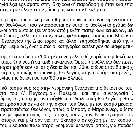
γία έχει ερείσματα στην διαχρονική παράδοση ή ήταν ένα επο
ιήσεις προκάλεσε στην χώρα μας και στην Εκκλησία.
ο ρεύμα πρέπει να μελετηθή με επάρκεια και αντικειμενικότητα, 
ν θεολόγων που εντάσσονται σε αυτό το θεολογικό ρεύμα δεν
λοι από αυτούς ξεκίνησαν από μελέτη πατερικών κειμένων, μ
υ Όρους, άλλοι από σύγχρονες φιλοσοφίες, όπως του Μπερντιά
θεολόγων της Διασποράς και άλλοι επηρεάσθηκαν από την «
ικής. Βεβαίως, όλες αυτές οι κατηγορίες κατέληγαν σε διαφορετ
 της δεκατετίας του '60 πρέπει να μελετηθή χωρίς υπερβολές κα
δίκαιος έπαινος ή να κριθή ανάλογα. Όμως παράλληλα δεν πρέ
 παρατηρήθηκαν και στις δεκαετίες του 20ου αιώνα στον δυτικό
ροή της δυτικής γερμανικής θεολογίας στην διαμόρφωση ενός
γίας της δεκαετίας του '60 στην Ελλάδα.
ικό κόσμο κυρίως στην γερμανική θεολογία της δεκαετίας του
ματα του Α' Παγκοσμίου Πολέμου και την συνεργασία Χ
νάμεις της εποχής, αναπτύχθηκε η διαλεκτική θεολογία η θεο
ία προσπάθησε να δη την σχέση του Θεού με τον κόσμο μέσα 
 προτεστάντες θεολόγοι, όπως ο Μπαρτ, ο Μπρούννερ, ο Μπούλ
καν με φιλοσόφους της εποχής όπως τον Κίρκεργκαρντ, τον
τίστοιχα, και μίλησαν για την Εκκλησία σε σχέση με τον κόσμο 
που μιλούσαν παλαιότεροι γερμανοί θεολόγοι όπως, για παράδε