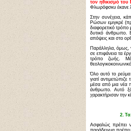
τον ηθικισμό του
Φλωρόφσκυ έκανε λ
Στην συνέχεια, κά
Ρώσων εμιγκρέ (πρ
διαφορετικό τρόπο 
δυτικό άνθρωπο. 
απόψεις και στο ορ
Παράλληλα, όμως, γ
σε επιφάνεια τα έρ
τρόπο ζωής. Μέ
θεολογικοκοινωνικά
Όλο αυτό το ρεύμα 
γιατί αντιμετώπιζε
μέσα από μια νέα 
άνθρωπο. Αυτό ξά
χαρακτήρισαν την κ
2.
Τα 
Ασφαλώς πρέπει να
παράδειγμα πρέπει 