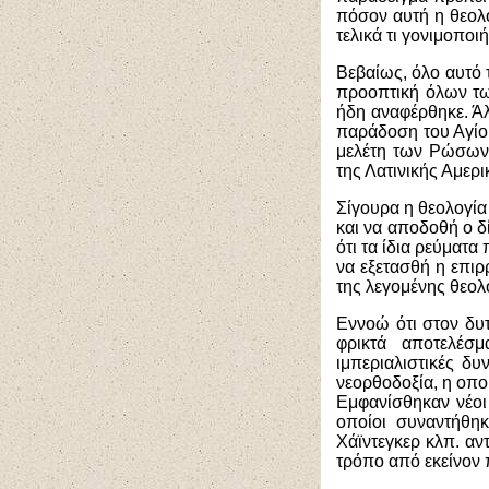
πόσον αυτή η θεολο
τελικά τι γονιμοπο
Βεβαίως, όλο αυτό τ
προοπτική όλων τω
ήδη αναφέρθηκε. Άλ
παράδοση του Αγίο
μελέτη των Ρώσων 
της Λατινικής Αμερ
Σίγουρα η θεολογία
και να αποδοθή ο 
ότι τα ίδια ρεύματα
να εξετασθή η επιρ
της λεγομένης θεολο
Εννοώ ότι στον δυτ
φρικτά αποτελέσ
ιμπεριαλιστικές δυ
νεορθοδοξία, η οπο
Εμφανίσθηκαν νέοι
οποίοι συναντήθη
Χάϊντεγκερ κλπ. αν
τρόπο από εκείνον 