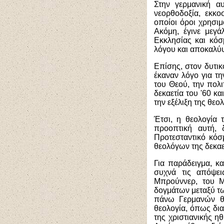
Στην γερμανική α
νεορθοδοξία, εκκοσ
οποίοι όροι χρησι
Ακόμη, έγινε μεγά
Εκκλησίας και κόσμ
λόγου και αποκαλύψ
Επίσης, στον δυτικ
έκαναν λόγο για τη
του Θεού, την πολι
δεκαετία του '60 κ
την εξέλιξη της θεο
Έτσι, η θεολογία 
προοπτική αυτή, 
Προτεσταντικό κόσ
θεολόγων της δεκαετ
Για παράδειγμα, κ
συχνά τις απόψε
Μπρούννερ, του Μ
δογμάτων μεταξύ τω
πάνω Γερμανών θ
θεολογία, όπως δια
της χριστιανικής 