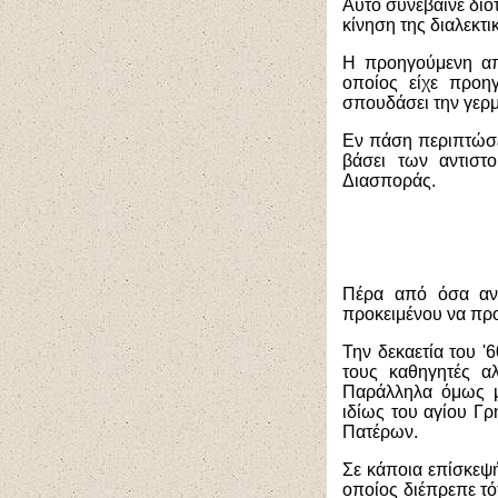
Αυτό συνέβαινε διό
κίνηση της διαλεκτι
Η προηγούμενη απ
οποίος είχε προηγ
σπουδάσει την γερμ
Εν πάση περιπτώσει
βάσει των αντιστ
Διασποράς.
Πέρα από όσα ανα
προκειμένου να πρ
Την δεκαετία του 
τους καθηγητές α
Παράλληλα όμως μ
ιδίως του αγίου Γ
Πατέρων.
Σε κάποια επίσκεψή
οποίος διέπρεπε τό