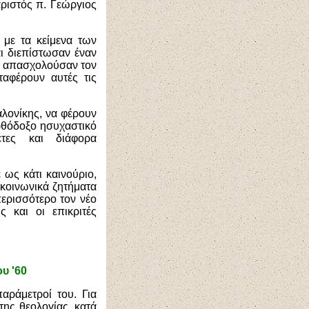
αριστός π. Γεώργιος
 με τα κείμενα των
ι διεπίστωσαν έναν
ου απασχολούσαν τον
αφέρουν αυτές τις
αλονίκης, να φέρουν
ορθόδοξο ησυχαστικό
τες και διάφορα
 ως κάτι καινούριο,
 κοινωνικά ζητήματα
ερισσότερο τον νέο
 και οι επικριτές
υ '60
αράμετροί του. Για
της θεολογίας, κατά