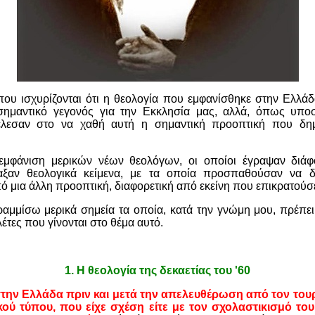
ου ισχυρίζονται ότι η θεολογία που εμφανίσθηκε στην Ελλάδα
σημαντικό γεγονός για την Εκκλησία μας, αλλά, όπως υποσ
έλεσαν στο να χαθή αυτή η σημαντική προοπτική που δη
 εμφάνιση μερικών νέων θεολόγων, οι οποίοι έγραψαν διάφ
ταξαν θεολογικά κείμενα, με τα οποία προσπαθούσαν να 
ό μια άλλη προοπτική, διαφορετική από εκείνη που επικρατούσε
αμμίσω μερικά σημεία τα οποία, κατά την γνώμη μου, πρέπει
ελέτες που γίνονται στο θέμα αυτό.
1.
Η θεολογία της δεκαετίας του '60
την Ελλάδα πριν και μετά την απελευθέρωση από τον τουρ
κού τύπου, που είχε σχέση είτε με τον σχολαστικισμό το