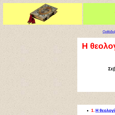
Ορθόδοξ
Η θεολογ
Σε
1.
Η θεολογί