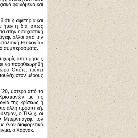
χιακό φαινόμενο και
διότι η αφετηρία και
 ήταν η ίδια, όπως
έσα στην ησυχαστική
γεφ, άλλοι από την
πολιτική θεολογία»
ικά συμπεράσματα.
ι χωρίς υποτιμήσεις
πει να παραθεωρηθή
 χώρο. Οπότε, πρέπει
 τουλάχιστον μέρους
 '20, ύστερα από τα
ριστιανών με τις
λογία της κρίσεως ή
από άλλη προοπτική.
τμαν, ο Τίλλιχ, οι
 Μπερντιάγεφ, τον
με έναν διαφορετικό
ιγμα, ο Χάρνακ.