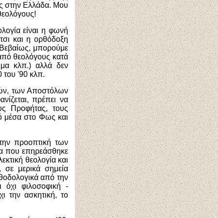
ας στην Ελλάδα. Μου
θεολόγους!
ολογία είναι η φωνή
τσι και η ορθόδοξη
ς. Βεβαίως, μπορούμε
από θεολόγους κατά
υμα κλπ.) αλλά δεν
 του '90 κλπ.
τών, των Αποστόλων
νίζεται, πρέπει να
υς Προφήτας, τους
εό μέσα στο Φως και
 την προοπτική των
ία που επηρεάσθηκε
εκτική θεολογία και
, σε μερικά σημεία
εθοδολογικά από την
 όχι φιλοσοφική -
χι την ασκητική, το