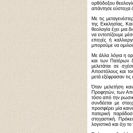
ορθόδοξου θεολογία
απάντησε εύστοχα ό
Με τις μεταγενέστε
της Εκκλησίας. Κα
θεολογία έχει μια δ
να εντοπίζουμε μέ
εποχές ή καλλιεργ
μπορούμε να ομιλούμ
Με άλλα λόγια η ο
και των Πατέρων δ
μελετάται σε σχέ
Αποστόλους και του
μετά εξέφρασαν τις 
Όταν μελετήση καν
Προφητών, των Απο
τόσο από την ρωσικ
συνδέεται με στοι
προσφέρει μία καιν
πατερική παράδοσ
στοχαστική. Πρόκει
λογιστικό και όχι το