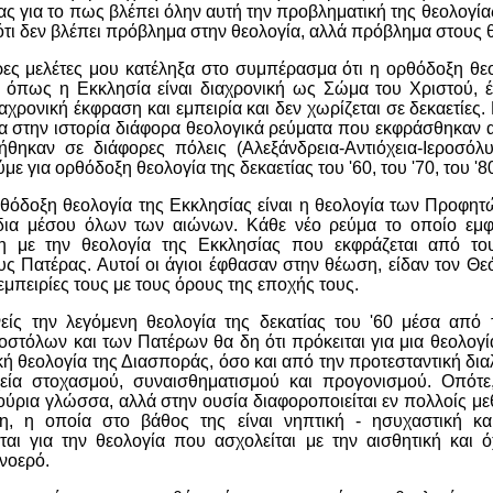
ς για το πως βλέπει όλην αυτή την προβληματική της θεολογί
τι δεν βλέπει πρόβλημα στην θεολογία, αλλά πρόβλημα στους 
ρες μελέτες μου κατέληξα στο συμπέρασμα ότι η ορθόδοξη θε
ι όπως η Εκκλησία είναι διαχρονική ως Σώμα του Χριστού, έ
ιαχρονική έκφραση και εμπειρία και δεν χωρίζεται σε δεκαετίε
σα στην ιστορία διάφορα θεολογικά ρεύματα που εκφράσθηκαν 
ήθηκαν σε διάφορες πόλεις (Αλεξάνδρεια-Αντιόχεια-Ιεροσόλ
ε για ορθόδοξη θεολογία της δεκαετίας του '60, του '70, του '80
ρθόδοξη θεολογία της Εκκλησίας είναι η θεολογία των Προφη
ια μέσου όλων των αιώνων. Κάθε νέο ρεύμα το οποίο εμφα
ση με την θεολογία της Εκκλησίας που εκφράζεται από το
ς Πατέρας. Αυτοί οι άγιοι έφθασαν στην θέωση, είδαν τον Θ
εμπειρίες τους με τους όρους της εποχής τους.
είς την λεγόμενη θεολογία της δεκατίας του '60 μέσα από
στόλων και των Πατέρων θα δη ότι πρόκειται για μια θεολογ
ή θεολογία της Διασποράς, όσο και από την προτεσταντική διαλ
χεία στοχασμού, συναισθηματισμού και προγονισμού. Οπότε
ούρια γλώσσα, αλλά στην ουσία διαφοροποιείται εν πολλοίς μ
η, η οποία στο βάθος της είναι νηπτική - ησυχαστική και
ται για την θεολογία που ασχολείται με την αισθητική και ό
 νοερό.