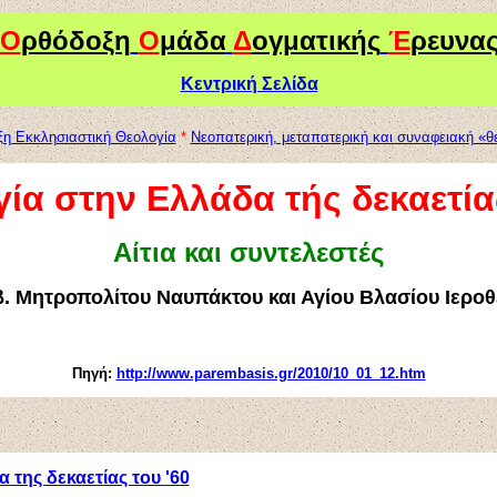
Ο
ρθόδοξη
Ο
μάδα
Δ
ογματικής
Έ
ρευνα
Κεντρική Σελίδα
η Εκκλησιαστική Θεολογία
*
Νεοπατερική, μεταπατερική και συναφειακή «θ
ία στην Ελλάδα τής δεκαετία
Αίτια και συντελεστές
β. Μητροπολίτου Ναυπάκτου και Αγίου Βλασίου Ιεροθ
Πηγή:
http://www.parembasis.gr/2010/10_01_12.htm
α της δεκαετίας του '60