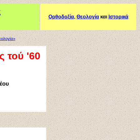
ς
Ορθοδοξία
,
Θεολογία
και
Ιστορικά
εολογία»
ς τού '60
έου