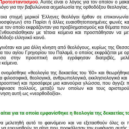
 Προτεσταντισμού
. Αυτός είναι ο λόγος για τον οποίον ο μακ
όγο για την βαβυλώνεια αιχμαλωσία της ορθοδόξου θεολογίας.
ποια στιγμή μερικοί Έλληνες θεολόγοι ήρθαν σε επικοινωνία
οσφύγων) στο Παρίσι ή άλλες ευαισθητοποιημένες φωνές κα
με τον οποίο εκφράζονταν για προβληματισμούς και θέματα π
Ενθουσιάσθηκαν με τέτοια κείμενα και προσπάθησαν να μετ
θόδοξο ελληνικό κοινό.
ινόταν και μια άλλη κίνηση από θεολόγους, κυρίως της Θεσσ
γα του αγίου Γρηγορίου του Παλαμά, ο οποίος εκφράζεται με 
σα στην προοπτική αυτή εγράφησαν διατριβές, μελέ
 κείμενα.
ονομάσθηκε «θεολογία της δεκαετίας του '60» και θεωρήθηκε
 τα φιλοσοφικά, θεολογικά, ανθρωπολογικά, εκκλησιολογικά και
προοπτική και προσέφερε μια καινούρια γλώσσα, που άγγιζε π
φνιασε πολλούς, μεταξύ των οποίων και τους αριστερούς
ίνηση αυτή ως «νεορθοδοξία».
αίτια για τα οποία εμφανίσθηκε η θεολογία της δεκαετίας το
 μελετηθή αυτό το φαινόμενο και να εξετασθούν όλες οι π
να ερευνηθούν τα αίτια που προκάλεσαν την εμφάνιση αυτής 