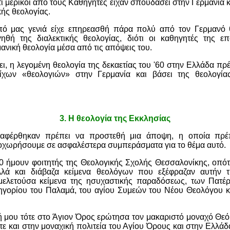
τι μερικοί από τους Καθηγητές είχαν σπουδάσει στην Γερμανία κ
κής θεολογίας.
ό μας γενιά είχε επηρεασθή πάρα πολύ από τον Γερμανό 
ηθή της διαλεκτικής θεολογίας, διότι οι καθηγητές της επ
ανική θεολογία μέσα από τις απόψεις του.
, η λεγομένη θεολογία της δεκαετίας του '60 στην Ελλάδα πρέ
οίχων «θεολογιών» στην Γερμανία και βάσει της θεολογ
3.
Η θεολογία της Εκκλησίας
φέρθηκαν πρέπει να προστεθή μια άποψη, η οποία πρέπ
οχωρήσουμε σε ασφαλέστερα συμπεράσματα για το θέμα αυτό.
'60 ήμουν φοιτητής της Θεολογικής Σχολής Θεσσαλονίκης, οπό
λλά και διάβαζα κείμενα θεολόγων που εξέφραζαν αυτήν τ
ελετούσα κείμενα της ησυχαστικής παραδόσεως, των Πατέρ
ρηγορίου του Παλαμά, του αγίου Συμεών του Νέου Θεολόγου κ
 μου τότε στο Άγιον Όρος ερώτησα τον μακαριστό μοναχό Θεό
τε και στην μοναχική πολιτεία του Αγίου Όρους και στην Ελλά