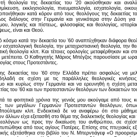
υτή θεολογία της δεκαετίας του '20 ακούσθηκαν και αναλ
μίκευση, εκκλησιολογία, πνευματολογία, εσχατολογία, οικου
μοποιήθηκαν κατά κόρον από τους θεολόγους της δεκαετίας το
λος διάλογος στην Γερμανία και γενικότερα στην Δύση για 
ου, λογικής και πίστεως, φιλοσοφίας και θεολογίας, ιστορία
εως, είναι και Θεού.
ό κόσμο κατά την δεκαετία του '60 αναπτύχθηκαν διάφορα θε
ν εσχατολογική θεολογία, την μεταχριστιανική θεολογία, την θ
τική θεολογία κλπ. Και τέτοιες ορολογίες μεταφέρθηκαν και σ
αι μετέπειτα. Ο Καθηγητής Μάριος Μπέγζος παρουσίασε με ωρ
λογίας στους Προτεστάντες.
της δεκαετίας του '60 στην Ελλάδα πρέπει ασφαλώς να με
δηλαδή σε σχέση με τις παράλληλες θεολογικές κινήσει
μο και κυρίως στην Γερμανία και να ερευνηθή η σχέση με
ίας του '60 και των προτεσταντών θεολόγων των δεκαετιών του 
ατά τα φοιτητικά χρόνια της γενιάς μου ακούγαμε από τους 
ις των μεγάλων Γερμανών Προτεσταντών θεολόγων, όπω
πούλτμαν κλπ. Ενδεικτικά δε να αναφέρω ότι στο μάθημα
ν άλλων είχα εξετασθή στο θέμα της διαλεκτικής θεολογίας και 
εολόγων ως προς την δικαίωση του ανθρώπου, σε σχέση
τυπώθηκε από τους αγίους Πατέρες. Επίσης στις πτυχιακές ε
ηθικής εξετάσθηκα στο βιβλίο του Ν. Μπερντιάγεφ «Ο προορισ