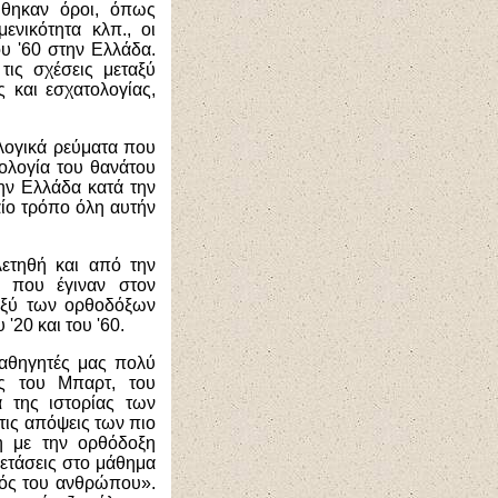
ύθηκαν όροι, όπως
μενικότητα κλπ., οι
υ '60 στην Ελλάδα.
τις σχέσεις μεταξύ
ς και εσχατολογίας,
ολογικά ρεύματα που
εολογία του θανάτου
την Ελλάδα κατά την
αίο τρόπο όλη αυτήν
λετηθή και από την
ς που έγιναν στον
ταξύ των ορθοδόξων
'20 και του '60.
καθηγητές μας πολύ
ς του Μπαρτ, του
 της ιστορίας των
τις απόψεις των πιο
 με την ορθόδοξη
ξετάσεις στο μάθημα
μός του ανθρώπου».