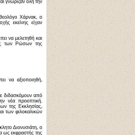
αι γνώριζαν όλη την
θεολόγο Χάρνακ, ο
οχής εκείνης είχαν
πει να μελετηθή και
ίας των Ρώσων της
ει να αξιοποιηθή,
τε διδασκόμουν από
ην νέα προοπτική.
ων της Εκκλησίας,
αι των φιλοκαλικών
κλητο Διονυσιάτη, ο
δα ως εκφραστής της