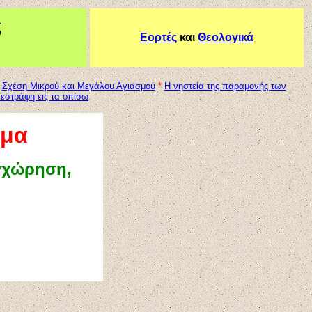
ς
Εορτές
και
Θεολογικά
Σχέση Μικρού και Μεγάλου Αγιασμού
*
H νηστεία της παραμονής των
εστράφη εις τα οπίσω
σμα
υγχώρηση,