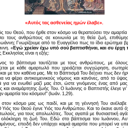
«Αυτός τας ασθενείας ημών έλαβε».
Υιός του Θεού, που ήρθε στον κόσμο να θεραπεύσει την αμαρτία
σει τους ανθρώπους σε κοινωνία με τη θεία ζωή, επιθύμησ
Ιωάννη; Γνωρίζουμε από το Ευαγγέλιο πως το ίδιο ερώτημα β
άννη. «
Εγώ χρείαν έχω υπό σού βαπτισθήναι, και συ έρχη 
 Εκκλησίας είναι η εξής:
νος το βάπτισμα ταυτίζεται με τους ανθρώπους, με όλου
ίζεται με κάθε αμαρτωλό που χρειάζεται συγχώρηση, σωτηρ
 και με τον καθένα μας. Με το Βάπτισμά Του δείχνει πως δεν ήρθ
για να φέρει αντικειμενικούς νόμους και κανόνες, από το ύψος 
ά για να ενωθεί μαζί μας έτσι, ώστε γινόμενος ένας από μας
ας και αναμάρτητης ζωής Του. Ο Ιωάννης ο Βαπτιστής έλεγε γι’ 
ν αμαρτία του κόσμου!” (Ιωάν. 1,29).
 στον κόσμο μας ως παιδί, και με τη γέννησή Του ανέλαβε 
Υιός του Θεού έγινε Υιός του Ανθρώπου. Και το έκανε αυτό όχι
ρτωλούς, για τους απολωλότες. Τους αγαπά με θυσιαστική αγά
 ολόκληρη τη ζωή Του. Εδώ στο βάπτισμα του Ιωάννου, Αυ
αμένους, επειδή δεν υπάρχει καμιά αμαρτία που μπορεί να υπ