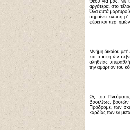
Θεού για μας. Με
αργότερα, στο τέλ
Όλα αυτά μαρτυρού
σημαίνει ένωση μ’
φέρει και περί ημώ
Μνήμη δικαίου μετ'
και προφητών σεβασ
αληθείας υπεραθλήσ
την αμαρτίαν του κό
Ως του Πνεύματος
Βασιλέως, βροτών 
Πρόδρομε, των σκυ
καρδίας των εν μετ