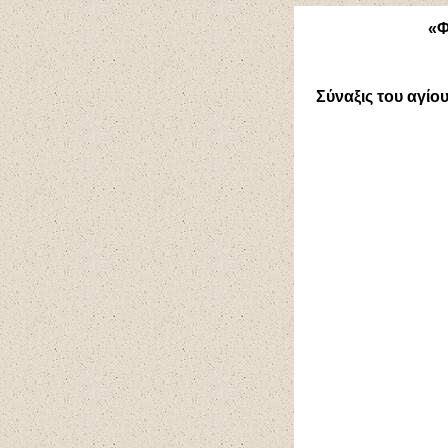
«Φ
Σύναξις του αγίο