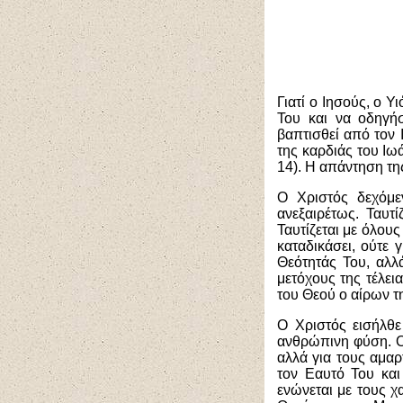
Γιατί ο Ιησούς, ο 
Του και να οδηγή
βαπτισθεί από τον 
της καρδιάς του Ιω
14). Η απάντηση της
Ο Χριστός δεχόμε
ανεξαιρέτως. Ταυτ
Ταυτίζεται με όλους
καταδικάσει, ούτε 
Θεότητάς Του, αλλ
μετόχους της τέλει
του Θεού ο αίρων τη
Ο Χριστός εισήλθε
ανθρώπινη φύση. Ο 
αλλά για τους αμα
τον Εαυτό Του και
ενώνεται με τους χ