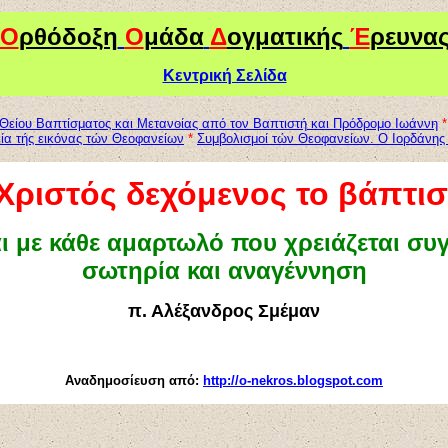
Ο
ρθόδοξη
Ο
μάδα
Δ
ογματικής
Έ
ρευνα
Κεντρική Σελίδα
 Θείου Βαπτίσματος και Μετανοίας από τον Βαπτιστή και Πρόδρομο Ιωάννη
*
ία τής εικόνας τών Θεοφανείων
*
Συμβολισμοί τών Θεοφανείων. Ο Ιορδάνης 
Χριστός δεχόμενος το βάπτι
αι με κάθε αμαρτωλό που χρειάζεται σ
σωτηρία και αναγέννηση
π. Αλέξανδρος Σμέμαν
Αναδημοσίευση από:
http://o-nekros.blogspot.com