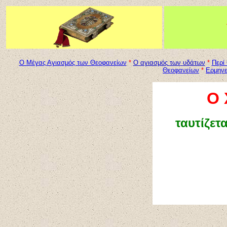
Ο Μέγας Αγιασμός των Θεοφανείων
*
Ο
αγιασμός
των
υδάτων
*
Περί
Θεοφανείων
*
Ερμηνε
Ο 
ταυτίζετ