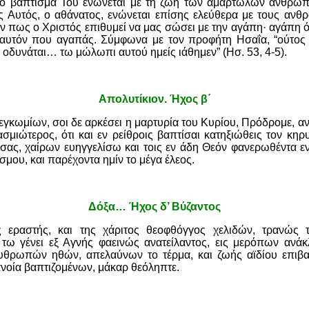
 το βάπτισμά Του ενώνεται με τη ζωή των αμαρτωλών ανθρώ
ος Αυτός, ο αθάνατος, ενώνεται επίσης ελεύθερα με τους ανθ
ν πως ο Χριστός επιθυμεί να μας σώσει με την αγάπη· αγάπη
 αυτόν που αγαπάς. Σύμφωνα με τον προφήτη Ησαΐα, “ούτος
ν οδυνάται… τω μώλωπι αυτού ημείς ιάθημεν” (Ησ. 53, 4-5).
Απολυτίκιον. Ήχος β΄
 εγκωμίων, σοι δε αρκέσει η μαρτυρία του Κυρίου, Πρόδρομε, α
μιώτερος, ότι και εν ρείθροις βαπτίσαι κατηξιώθεις τον κηρ
ας, χαίρων ευηγγελίσω και τοις εν άδη Θεόν φανερωθέντα εν
σμου, και παρέχοντα ημίν το μέγα έλεος.
Δόξα… Ήχος δ’ Βύζαντος
 εραστής, και της χάριτος θεοφθόγγος χελιδών, τρανώς τ
τω γένει εξ Αγνής φαεινώς ανατείλαντος, εις μερόπων ανάκ
θρωπών ηθών, απελαύνων το τέρμα, και ζωής αϊδίου επιβα
ανοία βαπτιζομένων, μάκαρ θεόληπτε.