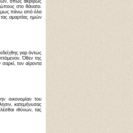
πων, όπως ακριβώς
ρώπους στο θάνατο.
 όμως πάνω από όλα
 τας αμαρτίας ημών
νεδείχθης γαρ όντως
υττόμενον. Όθεν της
 σαρκί, τον αίροντα
ην οικονομίαν του
λησιν, κατεμήνυσας
λέσθαι ιθύνων, τας