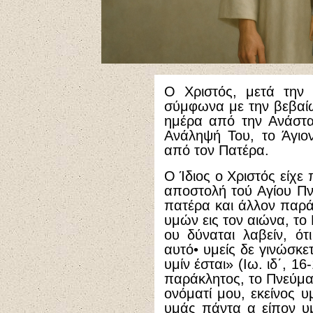
Ο Χριστός, μετά την
σύμφωνα με την βεβαίω
ημέρα από την Ανάστα
Ανάληψή Του, το Άγιο
από τον Πατέρα.
Ο Ίδιος ο Χριστός είχε
αποστολή τού Αγίου Π
πατέρα και άλλον παράκ
υμών εις τον αιώνα, το
ου δύναται λαβείν, ότ
αυτό• υμείς δε γινώσκετ
υμίν έσται» (Ιω. ιδ΄, 1
παράκλητος, το Πνεύμα 
ονόματί μου, εκείνος υ
υμάς πάντα α είπον υμί