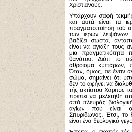
Χριστιανούς.
Υπάρχουν σαφή τεκμήρι
και αυτά είναι τα ιε
πραγματοποίηση τού σ
τών ιερών λειψάνων ε
βαδίζει σωστά, ανταπ
είναι να αγιάζη τους α
μια πραγματικότητα π
θανάτου. Διότι το 
άθροισμα κυττάρων, π
Όταν, όμως, σε έναν 
σώμα, σημαίνει ότι υ
δεν το αφήνει να διαλυθ
τής ακτίστου Χάριτος τ
πρέπει να μελετηθή απ
από πλευράς βιολογικ
αγίων που είναι α
Σπυρίδωνος. Έτσι, το
είναι ένα θεολογικό γεγ
Έπειτα, ο σκοπός τής 