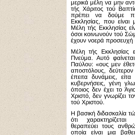
μερικά μέλη να μην αν
τής Χάριτος τού Βαπτ
πρέπει να δούμε π
Εκκλησίας, που είναι
Μέλη τής Εκκλησίας είν
όσοι κοινωνούν τού Σώμ
έχουν νοερά προσευχή 
Μέλη τής Εκκλησίας ε
Πνεύμα. Αυτό φαίνετα
Παύλου: «ους μεν έθετ
αποστόλους, δεύτερον
έπειτα δυνάμεις, είτα
κυβερνήσεις, γένη γλω
όποιος δεν έχει το Άγι
Χριστό, δεν γνωρίζει τ
τού Χριστού.
Η βασική διδασκαλία τώ
ότι χαρακτηρίζεται 
θεραπεύει τους ανθρ
οποία είναι μια βαθε