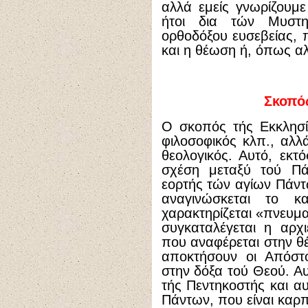
αλλά εμείς γνωρίζουμε
ήτοι δια τών Μυστη
ορθοδόξου ευσεβείας, 
και η θέωση ή, όπως αλ
Σκοπός
Ο σκοπός τής Εκκλησία
φιλοσοφικός κλπ., αλλά
θεολογικός. Αυτό, εκτ
σχέση μεταξύ τού Πά
εορτής τών αγίων Πάντ
αναγινώσκεται το κ
χαρακτηρίζεται «πνευμα
συγκαταλέγεται η αρχ
που αναφέρεται στην θέ
αποκτήσουν οι Απόστο
στην δόξα τού Θεού. Α
τής Πεντηκοστής και αυ
Πάντων, που είναι καρ