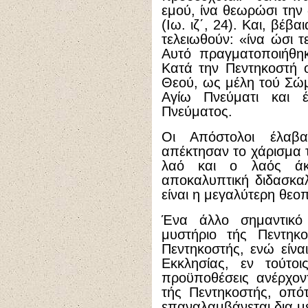
εμού, ίνα θεωρώσι την
(Ιω. ιζ΄, 24). Και, βέ
τελειωθούν: «ίνα ώσι τε
Αυτό πραγματοποιήθηκ
Κατά την Πεντηκοστή ο
Θεού, ως μέλη τού Σώμ
Αγίω Πνεύματι και 
Πνεύματος.
Οι Απόστολοι έλαβ
απέκτησαν το χάρισμα 
λαό και ο λαός άκ
αποκαλυπτική διδασκαλ
είναι η μεγαλύτερη θεοπ
Ένα άλλο σημαντικό
μυστήριο τής Πεντηκο
Πεντηκοστής, ενώ είνα
Εκκλησίας, εν τούτο
προϋποθέσεις ανέρχοντ
τής Πεντηκοστής, οπό
επαναλαμβάνεται δια μ