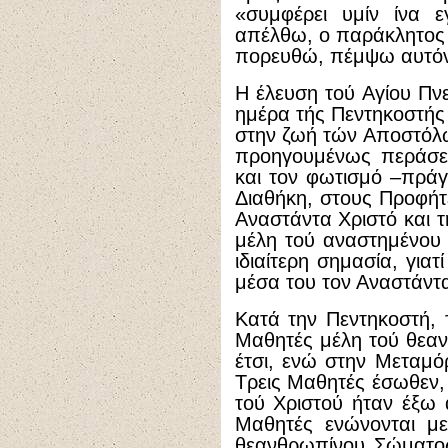
«συμφέρει υμίν ίνα
απέλθω, ο παράκλητος 
πορευθώ, πέμψω αυτόν π
Η έλευση τού Αγίου Πν
ημέρα τής Πεντηκοστής 
στην ζωή τών Αποστόλω
προηγουμένως περάσει
και τον φωτισμό –πρά
Διαθήκη, στους Προφήτε
Αναστάντα Χριστό και τ
μέλη τού αναστημένου 
ιδιαίτερη σημασία, για
μέσα του τον Αναστάντα
Κατά την Πεντηκοστή, 
Μαθητές μέλη τού θεα
έτσι, ενώ στην Μεταμ
Τρεις Μαθητές έσωθεν,
τού Χριστού ήταν έξω 
Μαθητές ενώνονται με
θεανθρωπίνου Σώματος