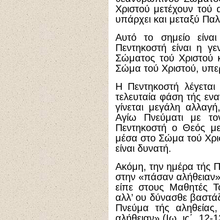
Χριστού μετέχουν τού 
υπάρχει και μεταξύ Παλ
Αυτό το σημείο είναι 
Πεντηκοστή είναι η γ
Σώματος τού Χριστού κ
Σώμα τού Χριστού, υπε
Η Πεντηκοστή λέγεται «
τελευταία φάση τής ε
γίνεται μεγάλη αλλαγή
Αγίω Πνεύματι με τ
Πεντηκοστή ο Θεός με
μέσα στο Σώμα τού Χρι
είναι δυνατή.
Ακόμη, την ημέρα τής 
στην «πάσαν αλήθειαν»
είπε στους Μαθητές Το
αλλ’ ου δύνασθε βαστάζε
Πνεύμα τής αληθείας,
αλήθειαν» (Ιω. ις΄, 12-1