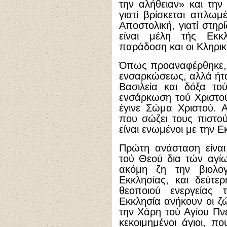
την αλήθειαν» και τη
γιατί βρίσκεται απλωμ
Αποστολική, γιατί στηρ
είναι μέλη τής Εκκ
παράδοση και οι Κληρικ
Όπως προαναφέρθηκε, 
ενσαρκώσεως, αλλά ήτα
Βασιλεία και δόξα το
ενσάρκωση τού Χριστού
έγινε Σώμα Χριστού. Α
που σώζει τους πιστού
είναι ενωμένοι με την Ε
Πρώτη ανάσταση είναι
τού Θεού δια τών αγί
ακόμη ζη την βιολογ
Εκκλησίας, και δεύτε
θεοποιού ενεργείας
Εκκλησία ανήκουν οι ζ
την Χάρη τού Αγίου Πν
κεκοιμημένοι άγιοι, π