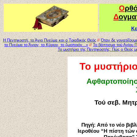
Ο
ρθ
Δ
ογμα
Κε
Η Πεντηκοστή, το Άγιο Πνεύμα και ο Τριαδικός Θεός
//
Όταν δε γονατίζουμ
το Πνεύμα το Άγιον, το Κύριον, το ζωοποιόν...»
//
Το βάπτισμα τού Αγίου 
Το μυστήριο τής Πεντηκοστή
ς:
Πώς ο Θεός με
Το μυστήριο
Αφθαρτοποίησ
Τού σεβ. Μητ
Πηγή: Από το νέο βιβ
Ιεροθέου “Η πίστη τών 