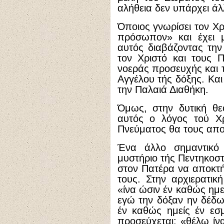
αλήθεια δεν υπάρχει άλ
Όποιος γνωρίσει τον Χ
πρόσωπον» και έχει μ
αυτός διαβάζοντας την
τον Χριστό και τους 
νοεράς προσευχής και 
Αγγέλου τής δόξης. Και
την Παλαιά Διαθήκη.
Όμως, στην δυτική θε
αυτός ο λόγος τού Χρ
Πνεύματος θα τους απο
Ένα άλλο σημαντικό 
μυστήριο τής Πεντηκοστ
στον Πατέρα να αποκτή
τους. Στην αρχιερατικ
«ίνα ώσιν έν καθώς ημείς
εγώ την δόξαν ην δέδω
έν καθώς ημείς έν εσμ
προσεύχεται: «θέλω ίνα