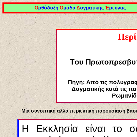
Ο
ρθόδοξη
Ο
μάδα
Δ
ογματικής
Έ
ρευνας
Περί
Τ
ου
Πρωτοπρεσβυτ
Πηγή:
Από τις πολυγραφ
Δογματικής κατά τις πα
Ρωμανίδο
Μία συνοπτική αλλά περιεκτική παρουσίαση βασι
Η Εκκλησία είναι το σ