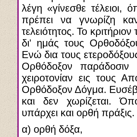
λέγη «γίνεσθε τέλειοι, 
πρέπει να γνωρίζη καν
τελειότητος. Το κριτήριο
δι' ημάς τους Ορθοδόξο
Ενώ δια τους ετεροδόξους
Ορθόδοξον παράδοσιν 
χειροτονίαν εις τους Α
Ορθόδοξον Δόγμα. Ευσέβει
και δεν χωρίζεται. Όπ
υπάρχει και ορθή πράξις.
α) ορθή δόξα,