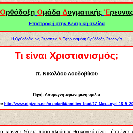
Ο
ρθόδοξη
Ο
μάδα
Δ
ογματικής
Έ
ρευνα
Επιστροφή στην Κεντρική σελίδα
Η Ορθοδοξία ως Θεραπεία
//
Εφηρμοσμένη Ορθόδοξη Θεολογία
Τι είναι Χριστιανισμός;
π. Νικολάου Λουδοβίκου
Πηγή: Απομαγνητοφωνημένη ομιλία
ία:
http://www.pigizois.net/arxodariki/omilies_loud/17_Max-Loyd_18_5_2
ο Ιωάννης ξέρετε πόσο πλούσιος θεολογικά είναι... έτσι ένας