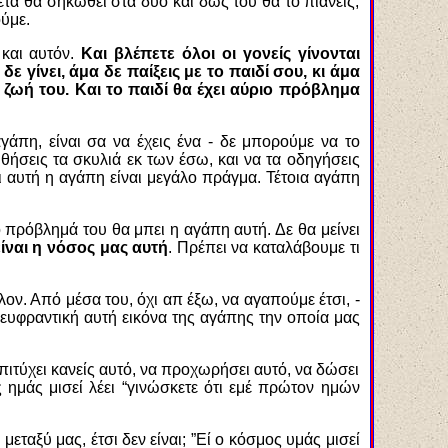
ετά θα σηκωθεί στα δύο και δώς του θα το πιάνεις,
ούμε.
 και αυτόν.
Και βλέπετε όλοι οι γονείς γίνονται
ε γίνει, άμα δε παίξεις με το παιδί σου, κι άμα
ην ζωή του. Και το παιδί θα έχει αύριο πρόβλημα
γάπη, είναι σα να έχεις ένα - δε μπορούμε να το
ηθήσεις τα σκυλιά εκ των έσω, και να τα οδηγήσεις
ι αυτή η αγάπη είναι μεγάλο πράγμα. Τέτοια αγάπη
 πρόβλημά του θα μπει η αγάπη αυτή. Δε θα μείνει
είναι η νόσος μας αυτή
. Πρέπει να καταλάβουμε τι
ν. Από μέσα του, όχι απ έξω, να αγαπούμε έτσι, -
ν ευφραντική αυτή εικόνα της αγάπης την οποία μας
επιτύχει κανείς αυτό, να προχωρήσει αυτό, να δώσει
 ημάς μισεί λέει “γινώσκετε ότι εμέ πρώτον ημών
εταξύ μας, έτσι δεν είναι; ”Εί ο κόσμος υμάς μισεί