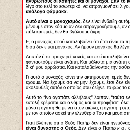
ανθρώπους οι ασκητές και οι μοναχοί. Εάν το κ
λίγο στο κελί το εσωτερικό, να απραγμονήσει λίγο
ανάλογα φάρμακα.
Αυτό είναι ο μοναχισμός,
δεν είναι ένδειξη αυτό
μένουμε στον κόσμο αν δεν απραγμονήσουμε, αν δεν
πάλι και εμείς δεν θα βγάλουμε άκρη.
Ε, ο μοναχός αφού καταλαβαίνει ότι έτσι είναι τα
διότι δεν είμαι μοναχός. Αν ήμουν μοναχός θα λέγ
Λοιπόν έτσι προχωρεί κανείς και εκεί καταλαβαίνε
φανταστούμε είναι αγάπη. Και μάλιστα μια αγάπη 
δική μου αρρώστια. Και καταλαβαίνοντας την ασθέ
Γι αυτό ο μοναχός κάνει την ακτημοσύνη, εμείς δεν
έχουμε. Να έχουμε σα να μην έχουμε, έτσι δεν είν
ακολουθείς αυτόν ο οποίος σου δείχνει το φως το εσ
Αυτό το “ίνα αγαπάτε αλλήλους” λοιπόν, “ταύτα εν
εντολή κρέμαται και ο νόμος και οι προφήται”, όλα
μόνο η αγάπη θα μείνει στον αιώνα, η αγάπη η οπο
με τον οποίον ασκεί την ελευθερία Του και μέσα στ
Γιατί βλέπετε ότι ο Θεός Πατήρ δεν είναι ηγεμό
είναι δυνάστης ο Θεός
. Δεν είναι ο Πατήρ
κ α ι
ο