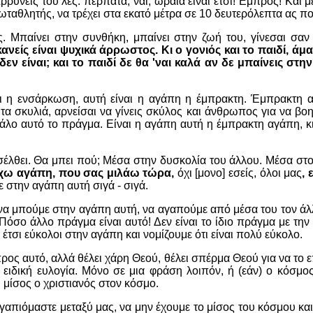
ρρύνεις του λες: περπάτα, ναι, ωραία είναι έτσι! Εμπρός! Και μ
πρωταθλητής, να τρέχει στα εκατό μέτρα σε 10 δευτερόλεπτα ας π
. Μπαίνει στην συνθήκη, μπαίνει στην ζωή του, γίνεσαι σαν
είς είναι ψυχικά άρρωστος. Κι ο γονιός και το παιδί, άμα δ
 δεν είναι; και το παιδί δε θα 'ναι καλά αν δε μπαίνεις στ
αι η ενσάρκωση, αυτή είναι η αγάπη η έμπρακτη. Έμπρακτη α
τα σκυλιά, αρνείσαι να γίνεις σκύλος και άνθρωπος για να βο
εγάλο αυτό το πράγμα. Είναι η αγάπη αυτή η έμπρακτη αγάπη, κ
ισέλθει. Θα μπει πού; Μέσα στην δυσκολία του άλλου. Μέσα στο
χω αγάπη, που σας μιλάω τώρα,
όχι [μονο] εσείς, όλοι μας
, 
 στην αγάπη αυτή σιγά - σιγά.
να μπούμε στην αγάπη αυτή, να αγαπούμε από μέσα του τον άλλο
Πόσο άλλο πράγμα είναι αυτό! Δεν είναι το ίδιο πράγμα με τη
 έτσι εύκολοι στην αγάπη και νομίζουμε ότι είναι πολύ εύκολο.
ε προς αυτό, αλλά θέλει χάρη Θεού, θέλει σπέρμα Θεού για να το 
 ειδική ευλογία. Μόνο σε μια φράση λοιπόν, ή (εάν) ο κόσμος
ι μίσος ο χριστιανός στον κόσμο.
γαπιόμαστε μεταξύ μας, να μην έχουμε το μίσος του κόσμου και μ