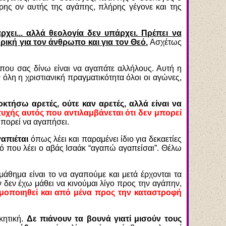
ρης ον αυτής της αγάπης, πλήρης γέγονε και της
χει... αλλά θεολογία δεν υπάρχει. Πρέπει να
θρική για τον άνθρωπο και για τον Θεό.
Ασχέτως
ή που σας δίνω είναι να αγαπάτε αλλήλους. Αυτή η
 όλη η χριστιανική πραγματικότητα όλοι οι αγώνες,
τήσω αρετές, ούτε καν αρετές, αλλά είναι να
ευτυχής αυτός που αντιλαμβάνεται ότι δεν μπορεί
μπορεί να αγαπήσει.
γαπιέται
όπως λέει και παραμένει ίδιο για δεκαετίες
υτό που λέει ο αβάς Ισαάκ “αγαπώ αγαπείσαι”. Θέλω
μάθημα είναι το να αγαπούμε και μετά έρχονται τα
ν δεν έχω μάθει να κινούμαι λίγο προς την αγάπην,
μοποιηθεί και από μένα προς την καταστροφή
κητική.
Δε πιάνουν τα βουνά γιατί μισούν τους