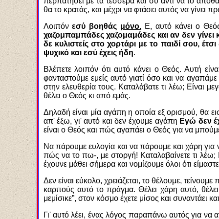
περπατήσει με τα τέσσερα και συ αντί να το αποθα
θα το κρατάς, και μέχρι να φτάσει αυτός να γίνει 
Λοιπόν
εσύ βοηθάς
μόνο.
Ε, αυτό κάνει ο Θεός
χαζομπαμπάδες χαζομαμάδες και αν δεν γίνει καν
δε κυλιστείς στο χορτάρι με το παιδί σου, έτσι
ψυχικό και εσύ έχεις ήδη
.
Βλέπετε λοιπόν ότι αυτό κάνει ο Θεός. Αυτή είν
φανταστούμε εμείς αυτό γιατί όσο και να αγαπάμε 
στην ελευθερία τους. Καταλάβατε τι λέω; Είναι μ
θέλει ο Θεός κι από εμάς.
Δηλαδή είναι μία αγάπη η οποία εξ ορισμού, θα ε
απ' έξω, γι' αυτό και δεν έχουμε αγάπη
Εγώ δεν έ
είναι ο Θεός και πώς αγαπάει ο Θεός για να μπούμε
Να πάρουμε ευλογία και να πάρουμε και χάρη για 
πώς να το πω-, με στοργή! Καταλαβαίνετε τι λέω; 
έχουνε μάθει σήμερα και νομίζουμε όλοι ότι είμαστε
Δεν είναι εύκολο, χρειάζεται, το θέλουμε, τείνουμ
καρπούς αυτό το πράγμα. Θέλει χάρη αυτό, θέλει
μεμίσικε”, στον κόσμο έχετε μίσος και συναντάει κα
Γι' αυτό λέει, ένας λόγος παραπάνω αυτός για να α