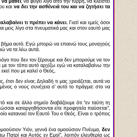
 να μάθει
, να φύγει λίγο από την τύρβη, να κλειστεί
μου και
να δει την ασθένειά του και να ζητήσει τα
λαβαίνει τι πρέπει να κάνει
. Γιατί και εμείς όσοι
ι μεις λίγο στα πνευματικά μας και στον εαυτό μας
ι το βήμα αυτό. Εγώ μπορώ να επαινώ τους μοναχούς
ρώ να τα λέω αυτά.
 λόγο που δεν τον ξέρουμε και δεν μπορούμε να τον
ι με τον τόπο αυτό αρχίζω εγώ να καταλαβαίνω την
κεί που με καλεί ο Θεός,
 έτσι δεν είναι; Δηλαδή τι μας χρειάζεται, αυτά να
αμμένος ο νους συνέχεια σ' αυτό το πράγμα: στο να
τό και σε άλλο σημείο διαβάζουμε ότι “εν ταύτη τη
 γλώσσαι καταργηθήσονται είτε προφητεία παύσεται”,
οίο κατανοεί τον Εαυτό Του ο Θεός. Είναι ο τρόπος
 ομοούσιον Υιόν, γεννά ένα ομοούσιον Πνέυμα,
δεν
τω Πατρί και Αυτός εν Εμοί”, λοιπόν ελευθερία ως