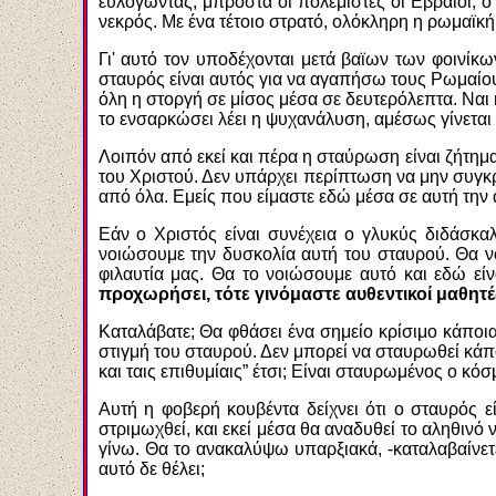
ευλογώντας, μπροστά οι πολεμιστές οι Εβραίοι, ο
νεκρός. Με ένα τέτοιο στρατό, ολόκληρη η ρωμαϊκή
Γι' αυτό τον υποδέχονται μετά βαϊων των φοινίκων
σταυρός είναι αυτός για να αγαπήσω τους Ρωμαίους 
όλη η στοργή σε μίσος μέσα σε δευτερόλεπτα. Ναι 
το ενσαρκώσει λέει η ψυχανάλυση, αμέσως γίνεται α
Λοιπόν από εκεί και πέρα η σταύρωση είναι ζήτημ
του Χριστού. Δεν υπάρχει περίπτωση να μην συγκρο
από όλα. Εμείς που είμαστε εδώ μέσα σε αυτή την
Εάν ο Χριστός είναι συνέχεια ο γλυκύς διδάσκα
νοιώσουμε την δυσκολία αυτή του σταυρού. Θα νο
φιλαυτία μας. Θα το νοιώσουμε αυτό και εδώ εί
προχωρήσει, τότε γινόμαστε αυθεντικοί μαθητέ
Καταλάβατε; Θα φθάσει ένα σημείο κρίσιμο κάποι
στιγμή του σταυρού. Δεν μπορεί να σταυρωθεί κάπο
και ταις επιθυμίαις” έτσι; Είναι σταυρωμένος ο κό
Αυτή η φοβερή κουβέντα δείχνει ότι ο σταυρός ε
στριμωχθεί, και εκεί μέσα θα αναδυθεί το αληθινό
γίνω. Θα το ανακαλύψω υπαρξιακά, -καταλαβαίνετε 
αυτό δε θέλει;