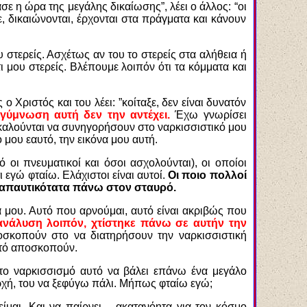
ασε η ώρα της μεγάλης δικαίωσης”, λέει ο άλλος: “οι
 δικαιώνονται, έρχονται στα πράγματα και κάνουν
 στερείς. Ασχέτως αν του το στερείς στα αλήθεια ή
 μου στερείς. Βλέπουμε λοιπόν ότι τα κόμματα και
ο Χριστός και του λέει: ”κοίταξε, δεν είναι δυνατόν
γύμνωση αυτή δεν την αντέχει.
Έχω γνωρίσει
αλούνται να συνηγορήσουν στο ναρκισσιστικό μου
 μου εαυτό, την εικόνα μου αυτή.
τό οι πνευματικοί και όσοι ασχολούνται), οι οποίοι
 εγώ φταίω. Ελάχιστοι είναι αυτοί.
Οι ποιο πολλοί
αναπαυτικότατα πάνω στον σταυρό.
 μου. Αυτό που αρνούμαι, αυτό είναι ακριβώς που
νάλυση λοιπόν, χτίστηκε πάνω σε αυτήν την
σκοπούν στο να διατηρήσουν την ναρκισσιστική
υτό αποσκοπούν.
 στο ναρκισσισμό αυτό να βάλει επάνω ένα μεγάλο
 αρχή, του να ξεφύγω πάλι. Μήπως φταίω εγώ;
ίμαι. Και να παίρνει – ακατανόητα για τον κόσμο