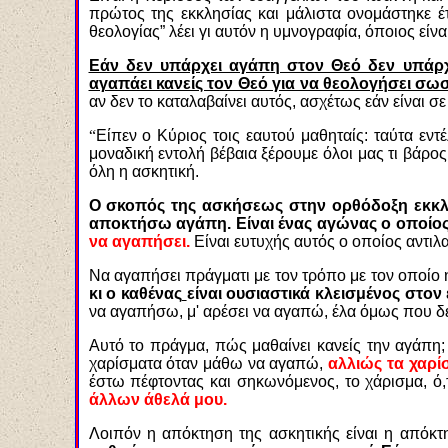
πρώτος της εκκλησίας και μάλιστα ονομάστηκε έ
θεολογίας” λέει γι αυτόν η υμνογραφία, όποιος είν
Εάν δεν υπάρχει αγάπη στον Θεό δεν υπάρχει
αγαπάει κανείς τον Θεό για να θεολογήσει σωστ
αν δεν το καταλαβαίνει αυτός, ασχέτως εάν είναι σ
“
Είπεν ο Κύριος τοις εαυτού μαθηταίς: ταύτα εντ
μοναδική εντολή βέβαια ξέρουμε όλοι μας τι βάρος
όλη η ασκητική.
Ο σκοπός της ασκήσεως στην ορθόδοξη εκκλησ
αποκτήσω αγάπη. Είναι ένας αγώνας ο οποίος 
να αγαπήσει.
Είναι ευτυχής αυτός ο οποίος αντιλα
Να αγαπήσει πράγματι με τον τρόπο με τον οποίο 
κι ο καθένας
είναι ουσιαστικά κλεισμένος στον 
να αγαπήσω, μ' αρέσει να αγαπώ, έλα όμως που δε
Αυτό το πράγμα, πώς μαθαίνει κανείς την αγάπη; 
χαρίσματα όταν μάθω να αγαπώ,
αλλιώς τα χαρί
έστω πέφτοντας και σηκωνόμενος, το χάρισμα, ό,
άλλων άθελά μου.
Λοιπόν η απόκτηση της ασκητικής είναι η απόκτ