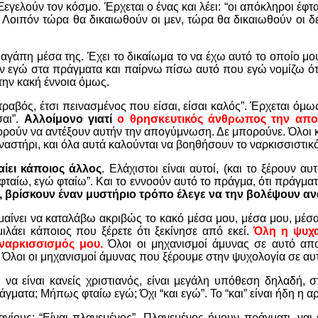
Ξεγελούν τον κόσμο. Έρχεται ο ένας και λέει: “οι απόκληροι έφτ
οιπόν τώρα θα δικαιωθούν οι μεν, τώρα θα δικαιωθούν οι δε,
 αγάπη μέσα της. Έχει το δικαίωμα το να έχω αυτό το οποίο μου
πόν εγώ στα πράγματα και παίρνω πίσω αυτό που εγώ νομίζω ότι
την κακή έννοια όμως.
ραβός, έτσι πεινασμένος που είσαι, είσαι καλός”. Έρχεται όμως 
σαι”.
Αλλοίμονο γιατί
ο θρησκευτικός άνθρωπος την απο
ρούν να αντέξουν αυτήν την απογύμνωση. Δε μπορούνε. Όλοι κ
μοναστήρι, και όλα αυτά καλούνται να βοηθήσουν το ναρκισσιστικό
αίει κάποιος άλλος
. Ελάχιστοι είναι αυτοί, (και το ξέρουν αυ
φταίω, εγώ φταίω”. Και το εννοούν αυτό το πράγμα, ότι πράγματι
ς, βρίσκουν έναν μυστήριο τρόπο έλεγε να την βολέψουν 
μαίνει να καταλάβω ακριβώς το κακό μέσα μου, μέσα μου, μέσα
ιλάει κάποιος που ξέρετε ότι ξεκίνησε από εκεί.
Όλη η ψυχα
ναρκισσισμός μου.
Όλοι οι μηχανισμοί άμυνας σε αυτό απο
. Όλοι οι μηχανισμοί άμυνας που ξέρουμε στην ψυχολογία σε α
 να είναι κανείς χριστιανός, είναι μεγάλη υπόθεση δηλαδή,
ράγματα; Μήπως φταίω εγώ; Όχι “και εγώ”. Το “και” είναι ήδη η
ίους: “Είναι πλανεμένος”. Πλανεμένος ήμουν πράγματι, ναι ε