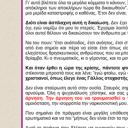
Γι' αυτό βλέπετε όλα τα μεγάλα κόμματα τι κάνουν; 
απόκληροι των αποκλήρων τώρα θα δικαιωθούν”. Λ
μια μερίδα καταστροφής ο καθένας. Έτσι δεν είναι;
Διότι είναι άσπλαχνη αυτή η δικαίωση.
Δεν έχει
όχι, εγώ νομίζω ότι μου το στερείς. Έρχομαι λοι
όλοι αυτοί θέλουν να δικαιώσουν τον άνθρωπο με 
Να του πουν: “έτσι ανάποδος, έτσι ανόητος, έτσι στ
από ένα σημείο και πέρα να είσαι έτσι όπως εί
ελαχίστους θρησκευτικούς ανθρώπους που να μπο
θρίαμβο. Κι ο πνευματικός, κι ο γέροντας, και το 
Και όταν έρθει η ώρα της κρίσης, πάντοτε φτ
στέκονται μπροστά τους και λένε: “εγώ φταίω, εγώ 
χριστιανοί, όπως έλεγε ένας Γάλλος στοχαστή
Δεν είναι σταύρωση αυτό στην ουσία. Σταυρός ση
αρνούμαι. Όλη η ψυχανάλυση χτίστηκε, και σας μ
άρνηση. Την άρνηση του να τραυματισθεί ο 
ομοιόσταση, την ισορροπία την ναρκισσιστική μου
Που σημαίνει ότι πράγματι είναι μεγάλη υπόθεση
ερωτηματικό και να πει “μήπως δεν είναι έτσι τα π
Αυτό το πράγμα που βλέπετε να κυνηγούν τους αγ