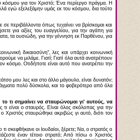
ου κόσμου για τον Χριστό; Ένα περίεργο πράγμα. Η
λλά εγώ εξελεξάμην υμάς εκ του κόσμου, δια τούτο
τε σε περιβάλλοντα όπως τυχαίνει να βρίσκομαι και
ήσετε για αξίες του ευαγγελίου, για την αγάπη για
ατα, τα ουσιώδη, για την γέννηση εκ Παρθένου, για
οινωνική δικαιοσύνη”, λες και υπάρχει κοινωνική
ρούμε να μιλάμε. Γιατί; Γιατί όλα αυτά ανατρέπουν
τον κόσμο. Οτιδήποτε είναι αυτό που ανατρέπει την
πάτσο μου λες και στο άλλο μάγουλο, είναι δυνατόν;
 πράγματα πολύ δύσκολα, και το φοβερότερο από όλα
το τι σημαίνει να σταυρώνομαι γι' αυτούς, να
ς τι είναι ο σταυρός. Είναι όλος σκόλοπας για την
 ο Χριστός σταυρώθηκε ακριβώς γι αυτό, διότι τον
 τι σκεφθήκανε οι Ιουδαίοι, ξέρετε; Να, ο στρατός ο
τάζεστε έναν τέτοιο στρατό; Από πίσω ο Χριστός