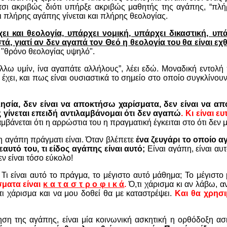
τσι ακριβώς διότι υπήρξε ακριβώς μαθητής της αγάπης, “πλή
αι πλήρης αγάπης γίνεται και πλήρης θεολογίας.
 και θεολογία, υπάρχει νομική, υπάρχει δικαστική, υπάρ
ά, γιατί αν δεν αγαπά τον Θεό η θεολογία του θα είναι εχ
ε "θρόνο θεολογίας υψηλό".
έλλω υμίν, ίνα αγαπάτε αλλήλους”, λέει εδώ. Μοναδική εντολ
 έχει, και πως είναι ουσιαστικά το σημείο στο οποίο συγκλίνουν
ία, δεν είναι να αποκτήσω χαρίσματα, δεν είναι να αποκ
γίνεται επειδή αντιλαμβάνομαι ότι δεν αγαπώ
. Κι είναι 
μβάνεται ότι η αρρώστια του η πραγματική έγκειται στο ότι δεν 
η αγάπη πράγματι είναι. Όταν βλέπετε
ένα ζευγάρι το οποίο α
εαυτό του, τι είδος αγάπης είναι αυτό;
Είναι αγάπη, είναι α
ν είναι τόσο εύκολο!
Τι είναι αυτό το πράγμα, το μέγιστο αυτό μάθημα; Το μέγιστο 
σματα είναι
κ α τ α σ τ ρ ο φ ι κ ά
.
Ό,τι χάρισμα κι αν λάβω, α
τι χάρισμα και να μου δοθεί θα με καταστρέψει.
Και θα χρησι
ηση της αγάπης, είναι μία κοινωνική ασκητική η ορθόδοξη ασ