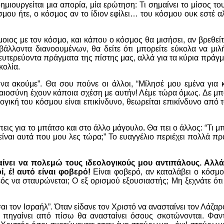
ημιουργείται μια απορία, μία ερώτηση: Τι σημαίνει το μίσος τ
μου ήτε, ο κόσμος αν το ίδιον εφίλει… του κόσμου ουκ εστέ α
 όμοιος με τον κόσμο, και κάπου ο κόσμος θα μισήσει, αν βρεθεί
ιβάλλοντα διανοουμένων,
θα δείτε ότι μπορείτε εύκολα να μιλ
ευτερεύοντα πράγματα της πίστης μας, αλλά για τα κύρια πράγμ
κολία.
 να ακούμε”. Θα σου πούνε οι άλλοι, “Μίλησέ μου εμένα για κ
ικαιοσύνη έχουν κάποια σχέση με αυτήν! Λέμε τώρα όμως. Δε μπο
ογική του κόσμου είναι επικίνδυνο, θεωρείται επικίνδυνο από 
 πεις για το μπάτσο και στο άλλο μάγουλο
.
Θα πει ο άλλος: “Τι μ
 Τι είναι αυτά που μου λες τώρα;” Το ευαγγέλιο περιέχει πολλά
ίνει να πολεμώ τους ιδεολογικούς μου αντιπάλους. Αλλά 
, έ! αυτό είναι φοβερό!
Είναι φοβερό, αν καταλάβει ο κόσμο
ς να σταυρώνεται; Ο εξ ορισμού εξουσιαστής; Μη ξεχνάτε ότι
ι τον Ισραήλ”. Όταν είδανε τον Χριστό να ανασταίνει τον Λάζαρο
α πηγαίνει από πίσω θα ανασταίνει όσους σκοτώνονται. Φαν