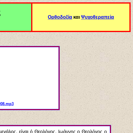
ς
Ορθοδοξία
και
Ψυχοθεραπεία
008.mp3
 μεγάλος, είναι ό Θεολόγος, Ιωάννης ο Θεολόγος ο