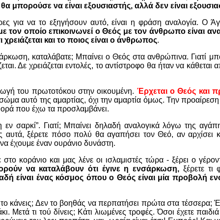
,
θα μπορούσε να είναι εξουσιαστής, αλλά δεν είναι εξουσια
ς για να το εξηγήσουν αυτό, είναι η φράση αναλογία. Ο Άγ
ε τον οποίο επικοινωνεί ο Θεός με τον άνθρωπο είναι αναλ
τι χρειάζεται και το ποιος είναι ο άνθρωπος
.
σάρκωση, καταλάβατε; Μπαίνει ο Θεός στα ανθρώπινα. Γιατί μπ
αι. Δε χρειάζεται εντολές, το αντίστροφο θα ήταν να κάθεται απ
αγωγή του πρωτοτόκου στην οικουμένη.
Έρχεται ο Θεός και 
σώμα αυτό της αμαρτίας, όχι την αμαρτία όμως. Την προαίρεση 
φθορά που έχω τα προσλαμβάνει.
η εν σαρκί”. Γιατί; Μπαίνει δηλαδή αναλογικά λόγω της αγά
 αυτά, ξέρετε πόσο πολύ θα αγαπήσει τον Θεό, αν αρχίσει και
να έχουμε έναν ουράνιο δυνάστη.
το κοράνιο και μας λένε οι ισλαμιστές τώρα - ξέρει ο γέρον
ορούν να καταλάβουν ότι έγινε η ενσάρκωση,
ξέρετε τι
αδή είναι ένας κόσμος όπου ο Θεός είναι μία προβολή εν
 τι το κάνεις; Δεν το βοηθάς να περπατήσει πρώτα στα τέσσερα; Έ
τάκι. Μετά τι τού δίνεις; Κάτι λιωμένες τροφές. Όσοι έχετε παιδ