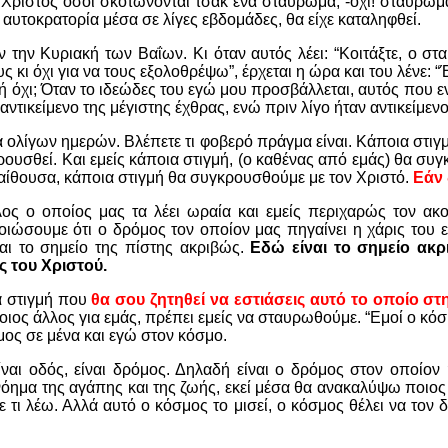
 Χριστός όσοι σκοτώνονται τσακ ένα σταύρωμα, -όχι! σταύρωμα
 αυτοκρατορία μέσα σε λίγες εβδομάδες, θα είχε καταληφθεί.
 την Κυριακή των Βαΐων. Κι όταν αυτός λέει: “Κοιτάξτε, ο στα
κι όχι για να τους εξολοθρέψω”, έρχεται η ώρα και του λένε: “
ή όχι; Όταν το ιδεώδες του εγώ μου προσβάλλεται, αυτός που 
ντικείμενο της μέγιστης έχθρας, ενώ πριν λίγο ήταν αντικείμενο
α ολίγων ημερών. Βλέπετε τι φοβερό πράγμα είναι. Κάποια στι
υσθεί. Και εμείς κάποια στιγμή, (ο καθένας από εμάς) θα συγκρ
 αίθουσα, κάποια στιγμή θα συγκρουσθούμε με τον Χριστό.
Εάν 
λος ο οποίος μας τα λέει ωραία και εμείς περιχαρώς τον ακο
ιώσουμε ότι ο δρόμος τον οποίον μας πηγαίνει η χάρις του εί
ναι το σημείο της πίστης ακριβώς.
Εδώ είναι το σημείο ακρ
ς του Χριστού.
α στιγμή που
θα σου ζητηθεί να εστιάσεις αυτό το οποίο σ
ιος άλλος για εμάς, πρέπει εμείς να σταυρωθούμε. “Εμοί ο κό
σμος σε μένα και εγώ στον κόσμο.
ίναι οδός, είναι δρόμος. Δηλαδή είναι ο δρόμος στον οποίον 
 νόημα της αγάπης και της ζωής, εκεί μέσα θα ανακαλύψω ποιος 
τι λέω. Αλλά αυτό ο κόσμος το μισεί, ο κόσμος θέλει να τον δι