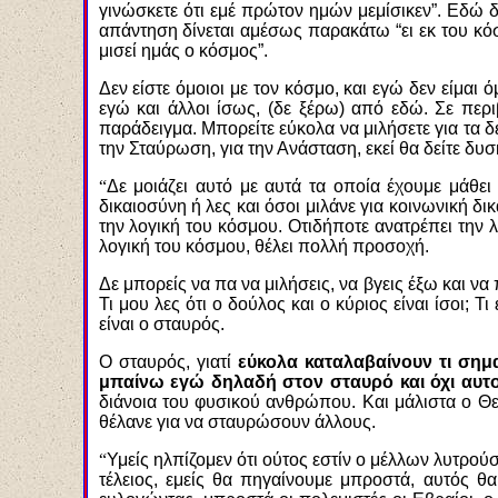
γινώσκετε ότι εμέ πρώτον ημών μεμίσικεν”. Εδώ δ
απάντηση δίνεται αμέσως παρακάτω “ει εκ του κόσ
μισεί ημάς ο κόσμος”.
Δεν είστε όμοιοι με τον κόσμο, και εγώ δεν είμαι
εγώ και άλλοι ίσως, (δε ξέρω) από εδώ. Σε περ
παράδειγμα. Μπορείτε εύκολα να μιλήσετε για τα δ
την Σταύρωση, για την Ανάσταση, εκεί θα δείτε δυσ
“
Δε μοιάζει αυτό με αυτά τα οποία έχουμε μάθει
δικαιοσύνη ή λες και όσοι μιλάνε για κοινωνική δ
την λογική του κόσμου. Οτιδήποτε ανατρέπει την λ
λογική του κόσμου, θέλει πολλή προσοχή.
Δε μπορείς να πα να μιλήσεις, να βγεις έξω και να
Τι μου λες ότι ο δούλος και ο κύριος είναι ίσοι;
είναι ο σταυρός.
Ο σταυρός, γιατί
εύκολα καταλαβαίνουν τι σημα
μπαίνω εγώ δηλαδή στον σταυρό και όχι αυτοί
διάνοια του φυσικού ανθρώπου. Και μάλιστα ο Θεό
θέλανε για να σταυρώσουν άλλους.
“
Υμείς ηλπίζομεν ότι ούτoς εστίν ο μέλλων λυτρούσα
τέλειος, εμείς θα πηγαίνουμε μπροστά, αυτός θ