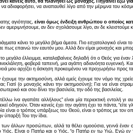
άνει κανείς αυτό, θα πλανηθεί ως μοναχός. Πηγαίνει έξω για
, να αδιαφορήσει, να αναπαυθεί λίγο από την μέριμνα του κόσ
ματης αγιότητας,
είναι όμως ένδειξη ανθρώπου ο οποίος κατα
 αμεριμνήσουμε, αν δεν σχολάσουμε λίγο, αν δε κλειστούμε κα
 πράγματα κάνει το μεγάλο βήμα άμεσα. Πιο εσχατολογικό είνα
ατε πως επαινώ τον εαυτόν μου. Αλλά δεν είμαι μοναχός και μπο
ι το μεγάλο έλλειμμα, καταλαβαίνεις δηλαδή ότι ο Θεός για έναν
ανεκλάλητη, φοβερά ταπεινή, μια αγάπη αδιανόητα ευγενική. Κα
νειά μου αρχίζει η άσκηση προκειμένου να προχωρήσω προς τα ε
 έχουμε την ακτημοσύνη, αλλά εμείς έχουμε τον νόμο της χρείας,
αι; Γιατί (ο μοναχός κάνει την ακτημοσύνη); Για να είναι στρ
ωτερικό και σου δίνει την βασιλεία, την οδό της βασιλείας.
τέλλω ίνα αγαπάτε αλλήλους” είναι μία περιεκτική εντολή γι αυ
 εκεί οδηγούν. Όταν κανείς έχει την αγάπη έχει τα πάντα, “είτε
ία είναι ο τρόπος υπάρξεως του Θεού, είναι ο τρόπος με τον οπ
ην ύπαρξή Του την ίδια.
νας των άλλων προσώπων, αλλά τα θέλει ομοούσια, γεννά έναν
 Υιός. Είναι ο Πατήρ και ο Υιός, “ο Πατήρ εν τω Υιώ, Εγώ εν 