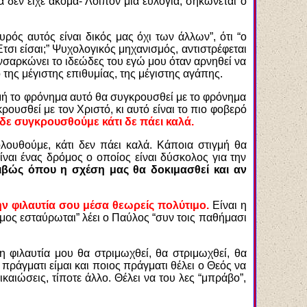
 δεν είχε ακόμα- Λοιπόν μια ευλογία, σηκώνεται ο
υρός αυτός είναι δικός μας όχι των άλλων”, ότι “ο
Έτσι είσαι;” Ψυχολογικός μηχανισμός, αντιστρέφεται
ενσαρκώνει το ιδεώδες του εγώ μου όταν αρνηθεί να
 της μέγιστης επιθυμίας, της μέγιστης αγάπης.
γμή το φρόνημα αυτό θα συγκρουσθεί με το φρόνημα
ουσθεί με τον Χριστό, κι αυτό είναι το πιο φοβερό
δε συγκρουσθούμε κάτι δε πάει καλά.
λουθούμε, κάτι δεν πάει καλά. Κάποια στιγμή θα
ναι ένας δρόμος ο οποίος είναι δύσκολος για την
ιβώς όπου η σχέση μας θα δοκιμασθεί και αν
την φιλαυτία σου μέσα θεωρείς πολύτιμο.
Είναι η
σμος εσταύρωται” λέει ο Παύλος “συν τοις παθήμασι
η φιλαυτία μου θα στριμωχθεί, θα στριμωχθεί, θα
πράγματι είμαι και ποιος πράγματι θέλει ο Θεός να
καιώσεις, τίποτε άλλο. Θέλει να του λες “μπράβο”,