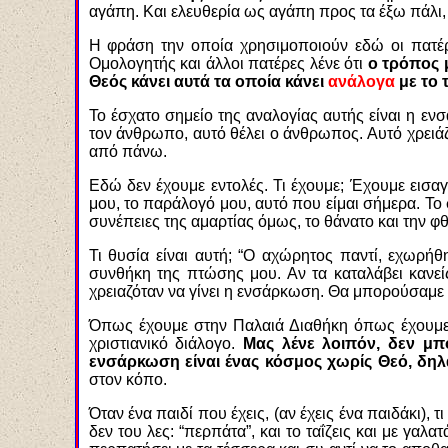
αγάπη. Και ελευθερία ως αγάπη προς τα έξω πάλι
Η φράση την οποία χρησιμοποιούν εδώ οι πατέρε
Ομολογητής και άλλοι πατέρες λένε ότι
ο τρόπος μ
Θεός κάνει αυτά τα οποία κάνει
ανάλογα
με το 
Το έσχατο σημείο της αναλογίας αυτής είναι η εν
τον άνθρωπο, αυτό θέλει ο άνθρωπος. Αυτό χρειάζετ
από πάνω.
Εδώ δεν έχουμε εντολές. Τι έχουμε; Έχουμε εισ
μου, το παράλογό μου, αυτό που είμαι σήμερα. Το 
συνέπειες της αμαρτίας όμως, το θάνατο και την 
Τι θυσία είναι αυτή; “Ο αχώρητος παντί, εχωρήθ
συνθήκη της πτώσης μου. Αν τα καταλάβει κανείς
χρειαζόταν να γίνει η ενσάρκωση. Θα μπορούσαμε 
Όπως έχουμε στην Παλαιά Διαθήκη όπως έχουμε σ
χριστιανικό διάλογο.
Μας λένε λοιπόν, δεν μπ
ενσάρκωση είναι ένας κόσμος χωρίς Θεό, δηλ
στον κόπο.
Όταν ένα παιδί που έχεις, (αν έχεις ένα παιδάκι),
δεν του λες: “περπάτα”, και το ταΐζεις και με γαλα