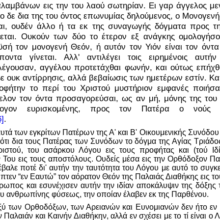
αμβάνων εις την του λαού σωτηρίαν. Ει γαρ άγγελος μεν
ο δε δια της του όντος επωνυμίας δηλούμενος, ο Μονογενή
αι, ουδέν άλλο ή τα εκ της συναγωγής δόγματα προς τ
εται. Ουκούν των δύο το έτερον εξ ανάγκης ομολογήσ
σή τον μονογενή Θεόν, ή αυτόν τον Υιόν είναι τον όντα
οντα γίνεται. Αλλ' αντιλέγει τοις ειρημένοις αυτή
λέγουσαν, αγγέλου προτετάχθαι φωνήν, και ούτως επήχθ
δε ουκ αντίρρησις, αλλά βεβαίωσις των ημετέρων εστίν. Κα
φήτην το περί του Χριστού μυστήριον εμφανές ποιήσα
ελον τον όντα προσαγορεύσαι, ως αν μή, μόνης της του
λογον ευρισκομένης, προς τον Πατέρα ο νούς 
6]
.
αυτά των εγκρίτων Πατέρων της Α' και Β' Οικουμενικής Συνόδου
ς ότι δια τους Πατέρας των Συνόδων το δόγμα της Αγίας Τριάδος
ριστού, του ασάρκου Λόγου εις τους προφήτας και (τού Ιδ
Του εις τους αποστόλους. Ουδείς μέσα εις την Ορθόδοξον Πα
βαλε ποτέ δι' αυτήν την ταυτότητα του Λόγου με αυτό το συγκ
πτεν “εν Εαυτώ” τον αόρατον Θεόν της Παλαιάς Διαθήκης εις το
ρωπος και εσυνέχισεν αυτήν την ιδίαν αποκάλυψιν της δόξης 
ου ανθρωπίνης φύσεως, την οποίαν έλαβεν εκ της Παρθένου.
ξύ των Ορθοδόξων, των Αρειανών και Ευνομιανών δεν ήτο εν 
ν Παλαιάν και Καινήν Διαθήκην, αλλά εν σχέσει με το τί είναι ο Λ