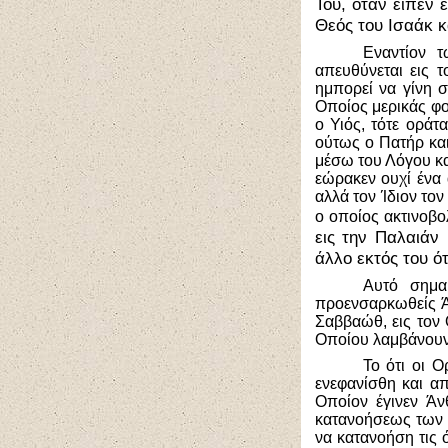
Του, όταν είπεν 
Θεός του Ισαάκ κ
Εναντίον τ
απευθύνεται εις τ
ημπορεί να γίνη σ
Οποίος μερικάς φορ
ο Υιός, τότε οράτ
ούτως ο Πατήρ και 
μέσω του Λόγου και
εώρακεν ουχί ένα 
αλλά τον Ίδιον το
ο οποίος ακτινοβολ
εις την Παλαιάν 
άλλο εκτός του ότι
Αυτό σημαί
προενσαρκωθείς Ά
Σαββαώθ, εις τον 
Οποίου λαμβάνουν 
Το ότι οι Ο
ενεφανίσθη και α
Οποίον έγινεν Ά
κατανοήσεως των 
να κατανοήση τις 