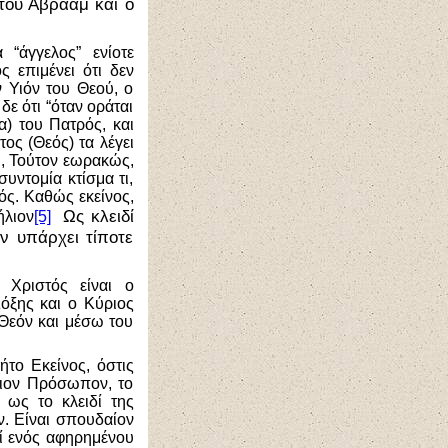
 του Αβραάμ και ο
 “άγγελος” ενίοτε
ς επιμένει ότι δεν
ν Υιόν του Θεού, ο
δε ότι “όταν οράται
α) του Πατρός, και
τος (Θεός) τα λέγει
τι, Τούτον εωρακώς,
υντομία κτίσμα τι,
ός. Καθώς εκείνος,
Ως κλειδί
ήλιον
[5]
εν υπάρχει τίποτε
 Χριστός είναι ο
όξης και ο Κύριος
 Θεόν και μέσω του
ήτο Εκείνος, όστις
διον Πρόσωπον, το
ως το κλειδί της
. Είναι σπουδαίον
πί ενός αφηρημένου