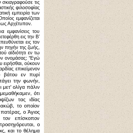
ν σκιαγραφούσε τις
αστικής φιλοσοφίας
ατική εμπειρία των
Οποίος εμφανίζεται
, ως Αρχέτυπον.
ια εμφανίσεις του
ετεφέρθη εις την Β'
πευθύνεται εις τον
ν πηγήν της ζωής,
ού αϊδιότητι εν τω
όν ονομάσας; “Εγώ
ου ειρήσθαι, ούκουν
αρδίας επικείμενον
υ βάτου εν πυρί
πάγει την φωνήν,
ι μετ' ολίγα πάλιν
 μεμαθήκαμεν, ότι
ψίζων τας ιδίας
Ιακώβ, το οποίον
 πατέρας, ο Άγιος
ς τον επίσκοπον
 προσηγόρευται, ο
ς, και το θέλημα