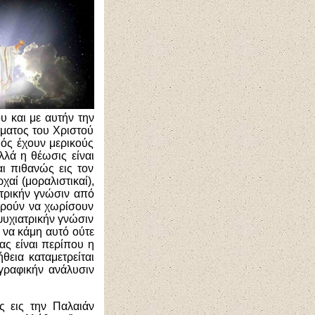
ου και με αυτήν την
ώματος του Χριστού
μός έχουν μερικούς
λλά η θέωσις είναι
ι πιθανώς εις τον
χαί (μοραλιστικαί),
τρικήν γνώσιν από
πορούν να χωρίσουν
ψυχιατρικήν γνώσιν
 να κάμη αυτό ούτε
ας είναι περίπου η
ήθεια καταμετρείται
ιγραφικήν ανάλυσιν
ς εις την Παλαιάν