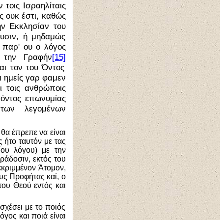
 τοις Ισραηλίταις
ς ουκ έστι, καθώς
ην Εκκλησίαν του
ουσιν, ή μηδαμώς
 παρ' ου ο λόγος
ν την Γραφήν
[15]
αι τον του Όντος
ι ημείς γαρ φαμεν
ι τοις ανθρώποις
 όντος επωνυμίας
των λεγομένων
 θα έπρεπε να είναι
 ήτο ταυτόν με τας
ίου λόγου) με την
ράδοσιν, εκτός του
εκριμμένον Άτομον,
υς Προφήτας καί, ο
του Θεού εντός και
σχέσει με το ποιός
όγος και ποιά είναι