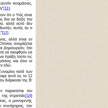
 εαυτόν ονομάσας,
η”
[11]
.
ιν ότι ο Υιός είναι
ς δια να δείξη την
ύ, αλλά αυτό δεν
 Μωσήν, αυτός ήν ο
.
ς”
[12]
ος, αλλά είναι εν
 Οποίος ονομάζεται
αι Δημιουργόν, ήτο
τέ να σκεφθούν να
να πράξη τούτο εις
όσιος και όλοι οι
εν εδώ.
Ευνομίου κατά των
καμε αυτό εις τα 12
ην διάρκειαν της Β'
ν παραιτείται τον
 της στρατιάς
[14]
σας, ο μονογενής
αι συνήγορος, τον