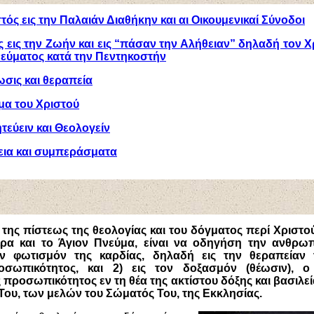
τός εις την Παλαιάν Διαθήκην και αι Οικουμενικαί Σύνοδοι
 εις την Ζωήν και εις “πάσαν την Αλήθειαν” δηλαδή τον Χ
νεύματος κατά την Πεντηκοστήν
σις και θεραπεία
μα του Χριστού
εύειν και Θεολογείν
εια και συμπεράσματα
της πίστεως της θεολογίας και του δόγματος περί Χριστο
ρα και το Άγιον Πνεύμα, είναι να οδηγήση την ανθρωπ
ον φωτισμόν της καρδίας, δηλαδή εις την θεραπείαν 
σωπικότητος, και 2) εις τον δοξασμόν (θέωσιν), ο
ς προσωπικότητος εν τη θέα της ακτίστου δόξης και βασιλεί
ου, των μελών του Σώματός Του, της Εκκλησίας.