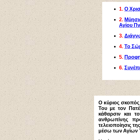
1.
Ο Χρισ
2.
Μύησις
Αγίου Π
3.
Διάγνω
4.
Το Σώ
5.
Προφητ
6.
Συνέπ
Ο κύριος σκοπός 
Του με τον Πατέ
κάθαρσιν και τ
ανθρωπίνης προ
τελειοποίησις τη
μέσω των Αγίων Τ