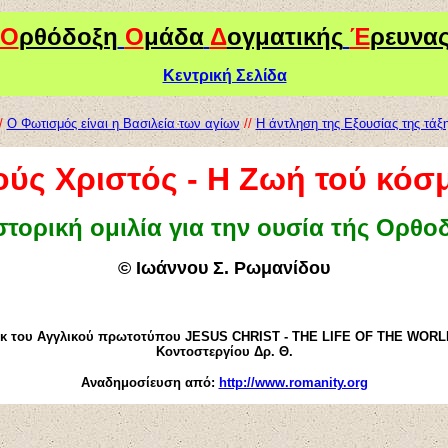
Ο
ρθόδοξη
Ο
μάδα
Δ
ογματικής
Έ
ρευνα
Κεντρική Σελίδα
/
Ο Φωτισμός είναι η Βασιλεία των αγίων
//
Η άντληση της Εξουσίας της τά
ούς Χριστός - Η Ζωή τού κόσ
στορική ομιλία για την ουσία τής Ορθο
© Ιωάννου Σ. Ρωμανίδου
εκ του Αγγλικού πρωτοτύπου JESUS CHRIST - THE LIFE OF THE WORL
Κοντοστεργίου Δρ. Θ.
Αναδημοσίευση από:
http://www.romanity.org