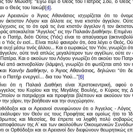
εις τον Μωυσή: “Εγώ ειμί ο Θεός του Πατρός Σου, ο Θεός
αι ο Θεός του Ιακώβ
[4]
.
ων Αρειανών ο Άγιος Αθανάσιος ισχυρίζεται ότι το όνομα
ον άκτιστον Λόγον και άλλοτε εις τινα κτιστόν άγγελον. Ούτο
ύγχυσις εις το ότι ορά τις ένα κτιστόν άγγελον ή τον άκτιστο
άς αποκαλείται “Αγγελος” εις την Παλαιάν Διαθήκην. Επιμένει 
αι ο Πατήρ, διότι Ούτος (Υιός) είναι το απαύγασμα (ακτινοβολί
ο Υιός έν εισί... Είναι πολύ φανερόν ότι, όσα λέγει ο Θεός, Ού
 ουχί μέσω τινός άλλου... Και ο εωρακώς τον Υιόν, γνωρίζει ό
άγγελον, ούτε τινά απλώς μεγαλύτερον των αγγέλων, ούτε εν σ
ν Πατέρα. Και ο ακούων του Λόγου γνωρίζει ότι ακούει του Πατρ
εί από ακτινοβολίαν (λάμψιν), γνωρίζει ότι φωτίζεται από τον 
και Καινήν Διαθήκην, ο Άγιος Αθανάσιος, δηλώνει “ότι δ
 ο Πατήρ ενεργεί... δια του Υιού...”
[6]
νει ότι η Παλαιά Διαθήκη είναι Χριστοκεντρική, αφού ο
γγελος του Κυρίου και της Μεγάλης Βουλής, ο Κύριος της Δ
Οποίον οι πατριάρχαι και προφήται βλέπουν και ακούουν τον
την χάριν, την βοήθειαν και την συγχώρησιν.
ρθόδοξοι και οι Αρειανοί συνεφώνουν ότι ο Άγγελος - Λόγος 
πεκάλυψεν τον Θεόν εις τους Προφήτας και ομοίως ήτο το Ί
νθρωπος και Μεσσίας, θα έπρεπε να ληφθή πολύ σοβαρώς 
αποφάσεων της Α' και των ακολούθων Οικουμενικών Συνόδων
ότι οι Ορθόδοξοι και οι Αρειανοί δεν διεφώνουν θεωρητικώς ε