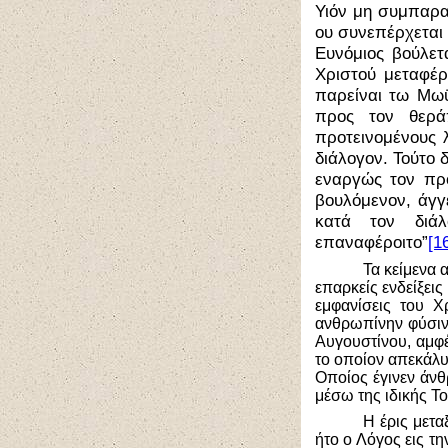
Υιόν μη συμπαραλ
ου συνεπέρχεται 
Ευνόμιος βούλετ
Χριστού μεταφέρ
παρείναι τω Μωϋ
προς τον θεράπ
προτεινομένους 
διάλογον. Τούτο 
εναργώς τον προ
βουλόμενον, άγγ
κατά τον διά
επαναφέροιτο”
[1
Τα κείμενα 
επαρκείς ενδείξει
εμφανίσεις του Χ
ανθρωπίνην φύσιν 
Αυγουστίνου, αμφέ
το οποίον απεκάλυ
Οποίος έγινεν άνθ
μέσω της ιδικής Τ
Η έρις μετα
ήτο ο Λόγος εις τη