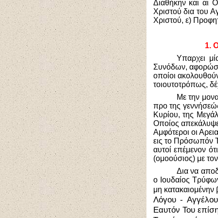
Διαθήκην και αι Ο
Χριστού δια του Α
Χριστού, ε) Προφητ
1.
Ο
Υπαρχει μί
Συνόδων, αφορώσα
οποίοι ακολουθούν 
τοιουτοτρόπως, δέ
Με την μονα
προ της γεννήσεώ
Κυρίου, της Μεγάλ
Οποίος απεκάλυψεν
Αμφότεροι οι Αρει
εις το Πρόσωπόν Τ
αυτοί επέμενον ότ
(ομοούσιος) με τον
Δια να αποδ
ο Ιουδαίος Τρύφων
μη κατακαιομένην β
Λόγου - Αγγέλου
Εαυτόν Του επίση