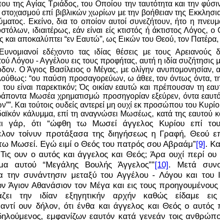
 της Αγίας Τριάδος, του Οποίου την ταυτότητα και την φύσι
 στοχασμού επί βιβλικών χωρίων με την βοήθειαν της Εκκλησι
ύματος. Εκείνο, δια το οποίον αυτοί συνεζήτουν, ήτο η πνευμ
τόλων, ιδιαιτέρως, εάν είναι είς κτιστός ή άκτιστος Λόγος, ο 
ύς και αποκαλύπτει “εν Εαυτώ”, ως Εικών του Θεού, τον Πατέρα
Ευνομιανοί εδέχοντο τας ιδίας θέσεις με τους Αρειανούς δ
ού Λόγου - Αγγέλου εις τους προφήτας, αυτή η ιδία συζήτησις μ
δον. Ο Άγιος Βασίλειος ο Μέγας, με ολίγην ανυπομονησίαν, α
λούθως: “ου παύση προσαγορεύων, ω άθεε, τον όντως όντα, τη
ι του είναι παρεκτικόν; Ός οικίαν εαυτώ και πρέπουσαν τη εαυτ
εράποντα Μωσέα χρηματισμώ προσηγορίαν εξεύρεν, όντα εαυτ
 ών””. Και τούτοις ουδείς αντερεί μη ουχί εκ προσώπου του Κυρί
υδαϊκόν κάλυμμα, επί τη αναγνώσει Μωσέως, κατά της εαυτού κ
αι γάρ, ότι “ώφθη τω Μωσεί άγγελος Κυρίου επί το
λον τοίνυν προτάξασα της διηγήσεως η Γραφή, Θεού ε
 τω Μωσεί. Εγώ ειμί ο Θεός του πατρός σου Αβραάμ”
[9]
. Κα
 Τις ουν ο αυτός και άγγελος και Θεός; Άρα ουχί περί ου
ομα αυτού “Μεγάλης Βουλής Άγγελος””
[10]
. Μετά συνο
α την συνάντησιν μεταξύ του Αγγέλου - Λόγου και του 
 τον Άγιον Αθανάσιον τον Μέγα και εις τους προηγουμένους
άζει την ιδίαν εξηγητικήν αρχήν καθώς είδαμε ει
αντί ουν δήλον, ότι ένθα και άγγελος και Θεός ο αυτός
δηλούμενος, εμφανίζων εαυτόν κατά γενεάν τοις ανθρώποι