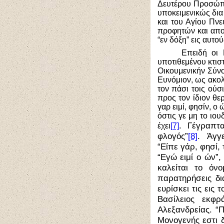
Δευτέρου Προσώπου
υποκειμενικώς δια
και του Αγίου Πνε
προφητών και αποσ
“εν δόξη” εις αυτο
Επειδή οι 
υποτιθεμένου κτιστ
Οικουμενικήν Σύνο
Ευνόμιον, ως ακο
τον πάσι τοις ούσ
προς τον ίδιον θ
γαρ ειμί, φησίν, ο
όστις γε μη το ιο
. Γέγραπτ
έχει
[7]
φλογός”
[8]
. Άγγε
“Είπε γάρ, φησί,
“Εγώ ειμί ο ών”,
καλείται το όν
παρατηρήσεις δι
ευρίσκει τις εις
Βασίλειος εκφρ
Αλεξανδρείας. “Π
Μονογενής εστι 