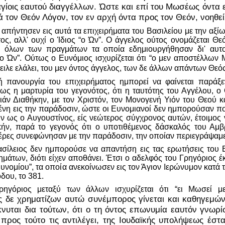
αγίοις εαυτού διαγγέλλων. Ώστε και επί του Μωσέως όντα
ά τον Θεόν Λόγον, τον εν αρχή όντα προς τον Θεόν, νοηθεί
απήντησεν εις αυτά τα επιχειρήματα του Βασιλείου με την αξίωσ
ος, αλλ' ουχί ο Ίδιος “ο Ών”. Ο άγγελος ούτος ονομάζεται Θεό
ί όλων των πραγμάτων τα οποία εδημιουργήθησαν δι' αυτο
ι “ο Ών”. Ούτως ο Ευνόμιος ισχυρίζεται ότι “ο μεν αποστέλλων
τειλε ελάλει, του μεν όντος άγγελος, των δε άλλων απάντων Θεό
ή πανουργία του επιχειρήματος ημπορεί να φαίνεται παράξεν
ως η μαρτυρία του γεγονότος, ότι η ταυτότης του Αγγέλου, ο
ιάν Διαθήκην, με τον Χριστόν, τον Μονογενή Υιόν του Θεού κ
νη εις την παράδοσιν, ώστε οι Ευνομιανοί δεν ημπορούσαν πο
 ως ο Αυγουστίνος, είς νεώτερος σύγχρονος αυτών, έτοιμος 
κήν, παρά το γεγονός ότι ο υποτιθέμενος δάσκαλός του Αμβρ
τέρες συνεφώνησαν με την παράδοσιν, την οποίαν περιεγράψαμ
σίλειος δεν ημπορούσε να απαντήση εις τας ερωτήσεις του 
ημάτων, διότι είχεν αποθάνει. Έτσι ο αδελφός του Γρηγόριος έ
Ευνομίου”, τα οποία ανεκοίνωσεν εις τον Άγιον Ιερώνυμον κατά τ
δου, το 381.
ηγόριος μεταξύ των άλλων ισχυρίζεται ότι “ει Μωσεί με
 δε χρηματίζων αυτώ συνέμπορος γίνεται και καθηγεμών
νυται δια τούτων, ότι ο τη όντος επωνυμία εαυτόν γνωρί
 προς τούτο τις αντιλέγει, της Ιουδαϊκής υπολήψεως έστ