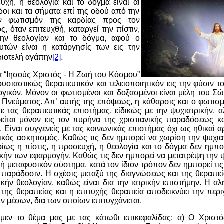
υχή, η θεολογία και το δόγμα είναι αι
δοι και τα σήματα επί της οδού από την
ον φωτισμόν της καρδίας προς τον
, όταν επιτευχθή, καταργεί την πίστιν,
την θεολογίαν και το δόγμα, αφού ο
υτών είναι η κατάργησίς των εις την
.
ιδιοτελή αγάπην
[2]
 “Ιησούς Χριστός - Η Ζωή του Κόσμου”
ουσιαστικώς θεραπευτικόν και τελειοποιητικόν εις την φύσιν τ
ογικόν. Μόνον οι φωτισμένοι και δοξασμένοι είναι μέλη του Σ
υ Πνεύματος. Απ’ αυτής της επόψεως, η κάθαρσις και ο φωτισ
 τας θεραπευτικάς επιστήμας, είδικώς με την ψυχιατρικήν, α
ρείται μόνον εις τον πυρήνα της χριστιανικής παραδόσεως κα
 Είναι συγγενείς με τας κοινωνικάς επιστήμας όχι ως ηθικαί αρ
ικός ασκητισμός. Καθώς τις δεν ημπορεί να χωρίση την ψυχια
οίως η πίστις, η προσευχή, η θεολογία και το δόγμα δεν ημ
κήν των εφαρμογήν. Καθώς τις δεν ημπορεί να μετατρέψη την 
 ή μεταφυσικόν σύστημα, κατά τον ίδιον τρόπον δεν ημπορεί τις
παράδοσιν. Η σχέσις μεταξύ της διαγνώσεως και της θεραπεί
ικήν θεολογίαν, καθώς είναι δια την ιατρικήν επιστήμην. Η αλ
 της θεραπείας και η επιτυχής θεραπεία αποδεικνύει την περ
ν μέσων, δια των οποίων επιτυγχάνεται.
εν το θέμα μας με τας κάτωθι επικεφαλίδας: α) Ο Χριστό