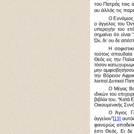
του Πατρός τοις 
ου άλλός τις παρ
Ο Ευνόμιος 
ο άγγελος του Όντ
υπεροχήν του επ
σημαίνει ότι είνα
Ών, δι' ου δε απέσ
Η σοφιστικ
τούτοις σπουδαία 
Θεός εις την Παλα
τόσον κατωχυρωμέ
μην αμφισβητήσουν
την Βόρειον Αφρι
λοιποί Δυτικοί Πα
Ο Μέγας Βα
ιδικών του επιχειρ
βιβλία του, “Κατά 
Οικουμενικής Συνό
Ο Άγιος Γρ
αυτός
άγγελον”
[13]
φανερώς αποδείκ
έστι Θεός. Ει δε