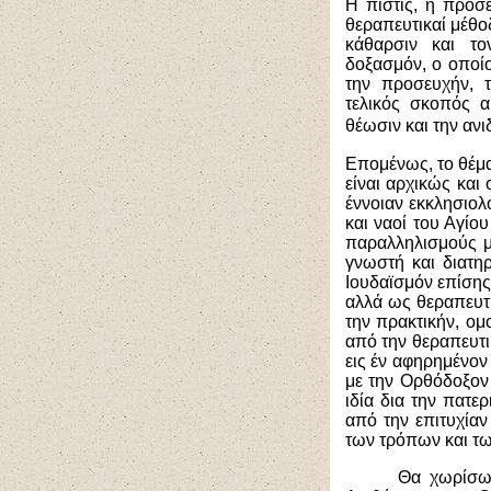
Η πίστις, η προσε
θεραπευτικαί μέθο
κάθαρσιν και τ
δοξασμόν, ο οποίος
την προσευχήν, 
τελικός σκοπός α
θέωσιν και την αν
Επομένως, το θέμα
είναι αρχικώς και 
έννοιαν εκκλησιολ
και ναοί του Αγίο
παραλληλισμούς με
γνωστή και διατη
Ιουδαϊσμόν επίσης.
αλλά ως θεραπευτ
την πρακτικήν, ομ
από την θεραπευτι
εις έν αφηρημένον
με την Ορθόδοξον 
ιδία δια την πατερ
από την επιτυχίαν
των τρόπων και τω
Θα χωρίσωμ