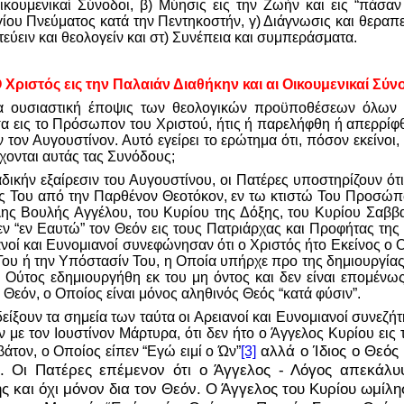
ικουμενικαί Σύνοδοι, β) Μύησις εις την Ζωήν και εις “πάσαν
γίου Πνεύματος κατά την Πεντηκοστήν, γ) Διάγνωσις και θεραπε
εύειν και θεολογείν και στ) Συνέπεια και συμπεράσματα.
 Χριστός εις την Παλαιάν Διαθήκην και αι Οικουμενικαί Σύν
α ουσιαστική έποψις των θεολογικών προϋποθέσεων όλων 
 εις το Πρόσωπον του Χριστού, ήτις ή παρελήφθη ή απερρίφθη
τον Αυγουστίνον. Αυτό εγείρει το ερώτημα ότι, πόσον εκείνοι,
χονται αυτάς τας Συνόδους;
δικήν εξαίρεσιν του Αυγουστίνου, οι Πατέρες υποστηρίζουν ότι
ς Του από την Παρθένον Θεοτόκον, εν τω κτιστώ Του Προσώπ
ης Βουλής Αγγέλου, του Κυρίου της Δόξης, του Κυρίου Σαββα
 “εν Εαυτώ” τον Θεόν εις τους Πατριάρχας και Προφήτας της
ανοί και Ευνομιανοί συνεφώνησαν ότι ο Χριστός ήτο Εκείνος ο 
ου ή την Υπόστασίν Του, η Οποία υπήρχε προ της δημιουργία
ι Ούτος εδημιουργήθη εκ του μη όντος και δεν είναι επομένω
 Θεόν, ο Οποίος είναι μόνος αληθινός Θεός “κατά φύσιν”.
είξουν τα σημεία των ταύτα οι Αρειανοί και Ευνομιανοί συνεζή
 με τον Ιουστίνον Μάρτυρα, ότι δεν ήτο ο Άγγελος Κυρίου εις 
αλλά ο Ίδιος ο Θεός
άτον, ο Οποίος είπεν “Εγώ ειμί ο Ών”
[3]
. Οι Πατέρες επέμενον ότι ο Άγγελος - Λόγος απεκάλυ
ς και όχι μόνον δια τον Θεόν. Ο Άγγελος του Κυρίου ωμίλη