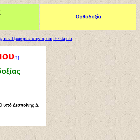
ς
Ορθοδοξία
ξης των Προφητών στην πρώτη Εκκλησία
μου
[1]
δοξίας
D υπό Δεσποίνης Δ.