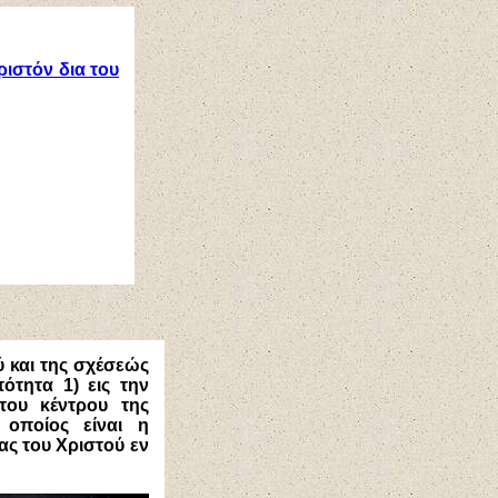
ριστόν δια του
ύ και της σχέσεώς
ότητα 1) εις την
του κέντρου της
 οποίος είναι η
ας του Χριστού εν