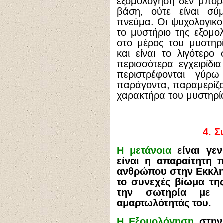
εξομολόγηση δεν μπορε
βάση, ούτε είναι σύ
πνεύμα. Οι ψυχολογικο
το μυστήριο της εξομο
στο μέρος του μυστηρ
και είναι το λιγότερο
περισσότερα εγχειρίδι
περιστρέφονται γύρ
παράγοντα, παραμερίζο
χαρακτήρα του μυστηρί
4.
Σ
Η μετάνοια
είναι γεν
είναι η απαραίτητη 
ανθρώπου στην Εκκλησ
το συνεχές βίωμα τη
την σωτηρία με 
αμαρτωλότητάς του.
Η Εξομολόγηση
στην