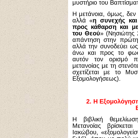
μυστήριο του Βαπτίσμα
Η μετάνοια, όμως, δεν ε
αλλά «
η συνεχής κα
προς κάθαρση και με
του Θεού
» (Νησιώτης 
απάντηση στην πρώτη
αλλά την συνοδεύει ω
άνω και προς το φω
αυτόν τον ορισμό π
μετανοίας με τη στενότ
σχετίζεται με το Μυσ
Εξομολογήσεως).
2.
Η Εξομολόγηση 
Η βιβλική θεμελίω
Μετανοίας βρίσκεται
Ιακώβου, «εξομολογείσ