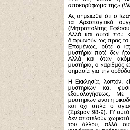
αποκορύφωμά της» (Wa
Ας σημειωθεί ότι ο Ιωά
τα Αρεοπαγιτικά συ
(Μητροπολίτης Εφέσου 
Αλλά και αυτοί που κ
διαφωνούν ως προς το 
Επομένως, ούτε ο ισχ
μυστήρια ποτέ δεν ήτα
Αλλά και όταν ακό
μυστήρια, ο «αριθμός ε
σημασία για την ορθόδο
Η Εκκλησία, λοιπόν, ε
μυστηρίων και φυσ
εξομολογήσεως. Με 
μυστηρίων είναι η οικο
και όχι απλά ο αγι
(Σμέμαν 98-9). Γι’ αυτ
δεν αποτελούν χωριστά 
του άλλου, αλλά συν