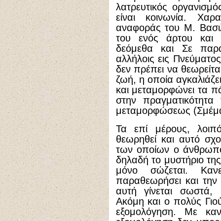
λατρευτικός οργανισμό
είναι κοινωνία. Χαρ
αναφοράς του Μ. Βασι
του ενός άρτου και 
δεόμεθα και Σε παρα
αλλήλοις εις Πνεύματος
δεν πρέπει να θεωρείτα
ζωή, η οποία αγκαλιάζε
και μεταμορφώνει τα π
στην πραγματικότητα
μεταμορφώσεως (Σμέμα
Τα επί μέρους, λοιπ
θεωρηθεί και αυτό σχο
των οποίων ο άνθρωπο
δηλαδή το μυστήριο της
μόνο σώζεται. Καν
παραθεωρήσει και την
αυτή γίνεται σωστά,
Ακόμη και ο πολύς Γιο
εξομολόγηση. Με καν