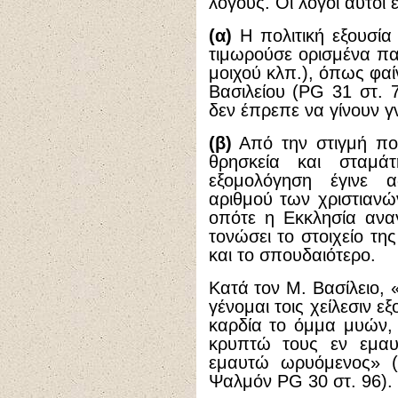
λόγους. Οι λόγοι αυτοί ε
(α)
Η πολιτική εξουσία 
τιμωρούσε ορισμένα π
μοιχού κλπ.), όπως φαί
Βασιλείου (PG 31 στ. 
δεν έπρεπε να γίνουν 
(β)
Από την στιγμή που
θρησκεία και σταμά
εξομολόγηση έγινε α
αριθμού των χριστιανώ
οπότε η Εκκλησία ανα
τονώσει το στοιχείο τη
και το σπουδαιότερο.
Κατά τον Μ. Βασίλειο, 
γένομαι τοις χείλεσιν ε
καρδία το όμμα μυών,
κρυπτώ τους εν εμαυ
εμαυτώ ωρυόμενος» (Μ
Ψαλμόν PG 30 στ. 96).