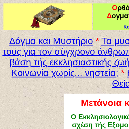
Ο
ρθ
Δ
ογμα
Κε
Δόγμα και Μυστήριο
*
Τα μυσ
τους για τον σύγχρονο άνθρω
βάση τής εκκλησιαστικής ζω
Κοινωνία χωρίς... νηστεία;
*
Θεί
Μετάνοια 
Ο Εκκλησιολογικό
σχέση τής Εξομο