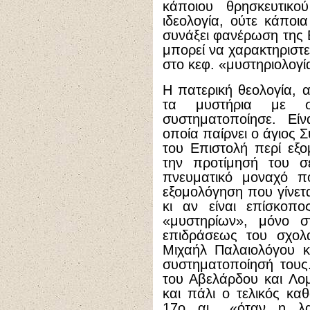
κάποιου θρησκευτικο
ιδεολογία, ούτε κάποι
συνάξει φανέρωση της 
μπορεί να χαρακτηριστε
στο κεφ. «μυστηριολογί
Η πατερική θεολογία, 
τα μυστήρια με σ
συστηματοποίησε. Είν
οποία παίρνει ο άγιος 
του Επιστολή περί εξ
την προτίμησή του σ
πνευματικό μοναχό π
εξομολόγηση που γίνετα
κι αν είναι επίσκοπο
«μυστηρίων», μόνο στ
επιδράσεως του σχολ
Μιχαήλ Παλαιολόγου κ
συστηματοποίησή τους
του Αβελάρδου και Λομ
και πάλι ο τελικός κα
17ο αι., «όταν η λα