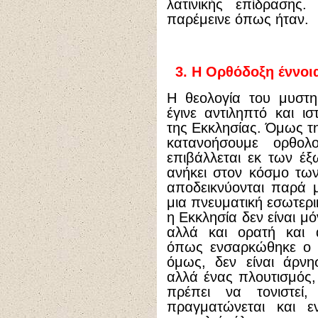
λατινικής επίδρασης.
παρέμεινε όπως ήταν.
3.
Η Ορθόδοξη έννοια
Η θεολογία του μυστη
έγινε αντιληπτό και ισ
της Εκκλησίας. Όμως τ
κατανοήσουμε ορθολο
επιβάλλεται εκ των έξ
ανήκει στον κόσμο τω
αποδεικνύονται παρά μ
μια πνευματική εσωτερ
η Εκκλησία δεν είναι μ
αλλά και ορατή και α
όπως ενσαρκώθηκε ο Χ
όμως, δεν είναι άρνη
αλλά ένας πλουτισμός,
πρέπει να τονιστεί
πραγματώνεται και εν