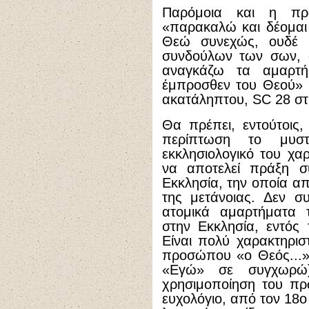
Παρόμοια και η πρ
«παρακαλώ και δέομαι 
Θεώ συνεχώς, ουδέ 
συνδούλων των σων, ο
αναγκάζω τα αμαρτή
έμπροσθεν του Θεού» (
ακατάληπτου, SC 28 στί
Θα πρέπει, εντούτοις, 
περίπτωση το μυσ
εκκλησιολογικό του χα
να αποτελεί πράξη σ
Εκκλησία, την οποία 
της μετάνοιας. Δεν 
ατομικά αμαρτήματα 
στην Εκκλησία, εντός
Είναι πολύ χαρακτηρισ
προσώπου «ο Θεός...»
«Εγώ» σε συγχωρώ)
χρησιμοποίηση του π
ευχολόγιο, από τον 18ο