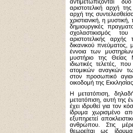
αντιμετωπίζονται δ
αριστοτελική αρχή της
αρχή της συντελεσθείσ
χριστιανική, η μυστική,
δημιουργικές πραγματ
σχολαστικισμός το
αριστοτελικής αρχής
δικανικού πνεύματος, 
έννοια των μυστηρίων
μυστήριο της Θείας Μ
ιδιωτικές τελετές, π
ατομικών αναγκών τω
στον προσωπικό αγια
οικοδομή της Εκκλησίας
Η μετατόπιση, δηλαδή
μετατόπιση, αυτή της έ
έχει ιδρυθεί για τον κό
ίδρυμα χωρισμένο απ
εξυπηρετεί αποκλειστι
ανθρώπου. Στις μέρ
θεωρείται ως ίδρυ