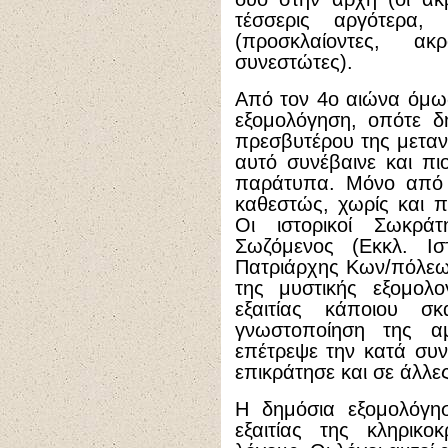
τέσσερις αργότερα
(προσκλαίοντες, ακ
συνεστώτες).
Από τον 4ο αιώνα όμως
εξομολόγηση, οπότε δ
πρεσβυτέρου της μεταν
αυτό συνέβαινε και πι
παράτυπα. Μόνο από τ
καθεστώς, χωρίς και πά
Οι ιστορικοί Σωκράτ
Σωζόμενος (Εκκλ. Ισ
Πατριάρχης Κων/πόλεω
της μυστικής εξομολ
εξαιτίας κάποιου 
γνωστοποίηση της αμ
επέτρεψε την κατά συν
επικράτησε και σε άλλες
Η δημόσια εξομολόγησ
εξαιτίας της κληρικο