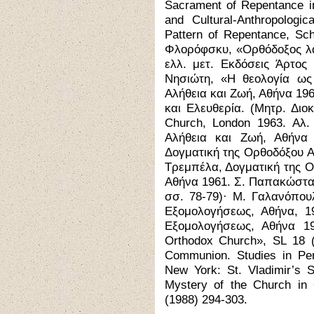
Sacrament of Repentance in
and Cultural-Anthropologi
Pattern of Repentance, Sch
Φλορόφσκυ, «Ορθόδοξος λα
ελλ. μετ. Εκδόσεις Άρτος
Νησιώτη, «Η θεολογία ως 
Αλήθεια και Ζωή, Αθήνα 19
και Ελευθερία. (Μητρ. Διο
Church, London 1963. Αλ.
Αλήθεια και Ζωή, Αθήνα 
Δογματική της Ορθοδόξου Α
Τρεμπέλα, Δογματική της Ο
Αθήνα 1961. Σ. Παπακώστα,
σσ. 78-79)· M. Γαλανόπουλ
Εξομολογήσεως, Αθήνα, 1
Εξομολογήσεως, Αθήνα 1
Orthodox Church», SL 18 (
Communion. Studies in Pe
New York: St. Vladimir’s 
Mystery of the Church in 
(1988) 294-303.