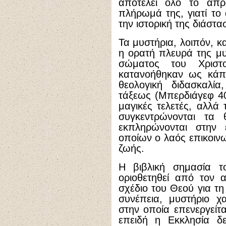
αποτελεί όλο το απρ
πλήρωμά της, γιατί το
την ιστορική της διάστα
Τα μυστήρια, λοιπόν, κ
η ορατή πλευρά της μ
σώματος του Χρισ
κατανοήθηκαν ως κάπο
θεολογική διδασκαλί
τάξεως (Μπερδιάγεφ 40)
μαγικές τελετές, αλλά
συγκεντρώνονται τα 
εκπληρώνονται στην
οποίων ο λαός επικοινω
ζωής.
Η βιβλική σημασία τ
οριοθετηθεί από τον 
σχέδιο του Θεού για τ
συνέπεια, μυστήριο χ
στην οποία επενεργείτα
επειδή η Εκκλησία δε