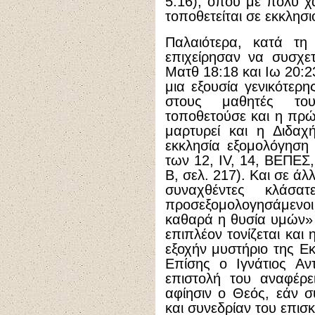
5:16), όπου με πολύ χ
τοποθετείται σε εκκλησι
Παλαιότερα, κατά τη 
επιχείρησαν να συσχε
Ματθ 18:18 και Ιω 20:2
μια εξουσία γενικότερ
στους μαθητές του
τοποθετούσε και η πρώ
μαρτυρεί και η Διδα
εκκλησία εξομολόγηση
των 12, IV, 14, ΒΕΠΕΣ,
Β, σελ. 217). Και σε ά
συναχθέντες κλάσα
προσεξομολογησάμενο
καθαρά η θυσία υμών» (
επιπλέον τονίζεται και
εξοχήν μυστήριο της Εκ
Επίσης ο Ιγνάτιος Αν
επιστολή του αναφέρε
αφίησιν ο Θεός, εάν σ
και συνεδρίαν του επισ