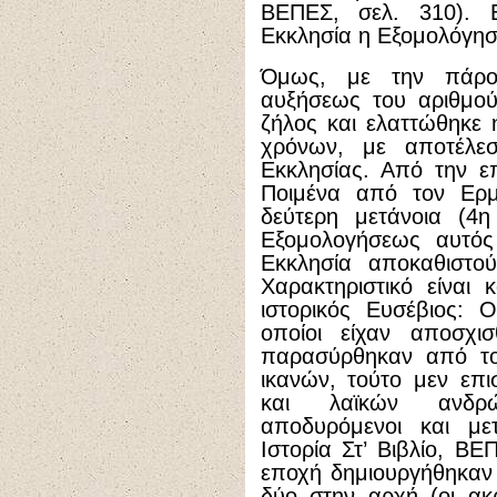
ΒΕΠΕΣ, σελ. 310). 
Εκκλησία η Εξομολόγησ
Όμως, με την πάροδ
αυξήσεως του αριθμού
ζήλος και ελαττώθηκε
χρόνων, με αποτέλε
Εκκλησίας. Από την ε
Ποιμένα από τον Ερμ
δεύτερη μετάνοια (4η
Εξομολογήσεως αυτός
Εκκλησία αποκαθιστού
Χαρακτηριστικό είναι
ιστορικός Ευσέβιος: 
οποίοι είχαν αποσχι
παρασύρθηκαν από το
ικανών, τούτο μεν επ
και λαϊκών ανδρώ
αποδυρόμενοι και μετ
Ιστορία Στ’ Βιβλίο, ΒΕ
εποχή δημιουργήθηκαν 
δύο στην αρχή (οι ακρ