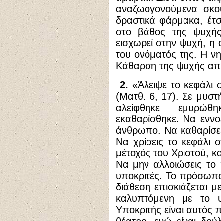
αναζωογονούμενα σκου
δραστικά φάρμακα, έτσι
στο βάθος της ψυχής
εισχωρεί στην ψυχή, η 
του ονόματός της. Η νη
Κάθαρση της ψυχής απ
2.
«Άλειψε το κεφάλι 
(Ματθ. 6, 17). Σε μυστ
αλείφθηκε εμυρώθ
εκαθαρίσθηκε. Να εννο
άνθρωπο. Να καθαρίσε
Να χρίσεις το κεφάλι σ
μέτοχός του Χριστού, κα
Να μην αλλοιώσεις τ
υποκριτές. Το πρόσωπο
διάθεση επισκιάζεται μ
καλυπτόμενη με το 
Υποκριτής είναι αυτός