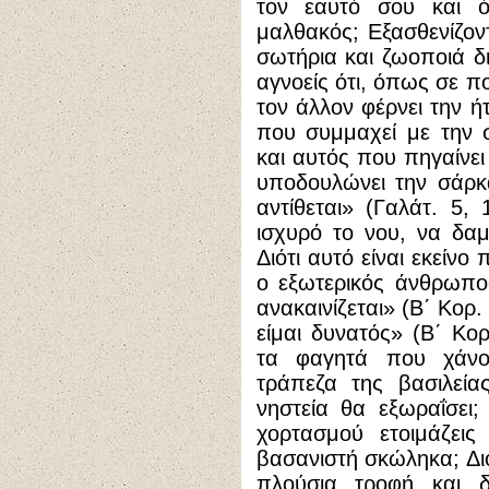
τον εαυτό σου και ό
μαλθακός; Εξασθενίζοντ
σωτήρια και ζωοποιά δ
αγνοείς ότι, όπως σε π
τον άλλον φέρνει την ή
που συμμαχεί με την 
και αυτός που πηγαίνε
υποδουλώνει την σάρκα
αντίθεται» (Γαλάτ. 5, 
ισχυρό το νου, να δαμ
Διότι αυτό είναι εκείνο
ο εξωτερικός άνθρωπος
ανακαινίζεται» (Β΄ Κορ.
είμαι δυνατός» (Β΄ Κορ
τα φαγητά που χάνον
τράπεζα της βασιλεία
νηστεία θα εξωραΐσει;
χορτασμού ετοιμάζει
βασανιστή σκώληκα; Διό
πλούσια τροφή και δ