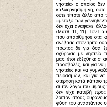
νηστεία· ο οποίος δεν 
καλλιεργήσιμη γη, ούτε
ούτε τίποτε άλλο από 
«μεταξύ των γεννηθέντ
δεν έχει αναφανεί άλλ
(Ματθ. 11, 11). Τον Παύ
που απαρίθμησε στα καυ
ανέβασε στον τρίτο ουρ
πρώτος δε για όσα έχ
οχύρωσε με νηστεία τ
μας, έτσι εδέχθηκε σ' α
προσβολές, και για να 
νηστείες και να γυμναζ
πειρασμών, και για να
στέρηση κατά κάποιο τ
αυτόν λόγω του ύψους τ
δεν είχε κατεβή προς
λοιπόν στους ουρανούς,
φύση του αναστάντος 