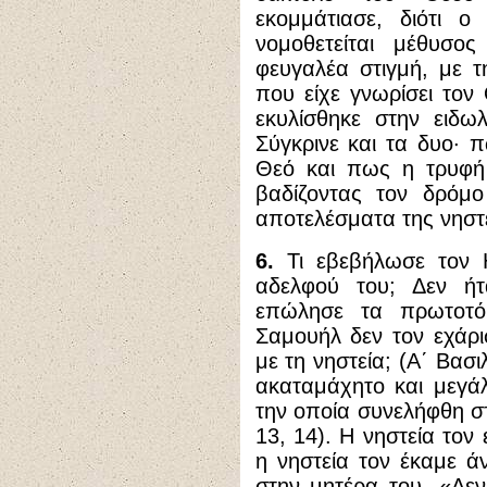
εκομμάτιασε, διότι ο
νομοθετείται μέθυσ
φευγαλέα στιγμή, με τ
που είχε γνωρίσει τον
εκυλίσθηκε στην ειδω
Σύγκρινε και τα δυο· 
Θεό και πως η τρυφή 
βαδίζοντας τον δρόμο
αποτελέσματα της νηστε
6.
Τι εβεβήλωσε τον 
αδελφού του; Δεν ήτ
επώλησε τα πρωτοτόκ
Σαμουήλ δεν τον εχάρ
με τη νηστεία; (Α΄ Βασ
ακαταμάχητο και μεγά
την οποία συνελήφθη στ
13, 14). Η νηστεία τον
η νηστεία τον έκαμε ά
στην μητέρα του. «Δε