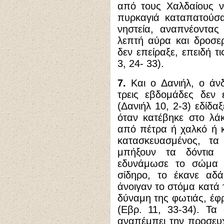
από τους Χαλδαίους ν
πυρκαγιά καταπατού
νηστεία, αναπνέοντας
λεπτή αύρα και δροσερή
δεν επείραξε, επειδή τι
3, 24- 33).
7.
Και ο Δανιήλ, ο άν
τρεις εβδομάδες δεν 
(Δανιήλ 10, 2-3) εδίδα
όταν κατέβηκε στο λάκ
από πέτρα ή χαλκό ή 
κατασκευασμένος, τα
μπήξουν τα δόντια 
εδυνάμωσε το σώμα
σίδηρο, το έκανε αδά
άνοιγαν το στόμα κατά 
δύναμη της φωτιάς, έφ
(Εβρ. 11, 33-34). Τα
αναπέμπει την προσευχ