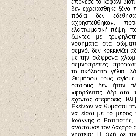
επόνεσε το κεφάλι διότ
δεν εχρειάσθηκε ξένα 
πόδια δεν εδέθησ
αχρηστεύθηκαν, πο
ελαττωματική πέψη, π
ζώντες με τρυφηλότ
νοσήματα στα σώματ
σεμνό, δεν κοκκινίζει 
με την σώφρονα χλωμ
σεμνοπρεπές, πρόσωπο
το ακόλαστο γέλιο, λ
Θυμήσου τους αγίους
οποίους δεν ήταν ά
«φορώντας δέρματα π
έχοντας στερήσεις, θλί
Εκείνων να θυμάσαι την
να είσαι με το μέρος 
Ιωάννης ο Βαπτιστής,
ανάπαυσε τον Λάζαρο σ
νηστεία; Ή ζωή δε το