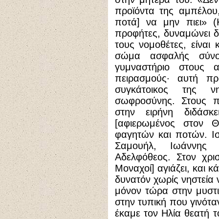
προϊόντα της αμπέλου,
ποτά] να μην πιει» (
προφήτες, δυναμώνει δ
τους νομοθέτες, είναι
σώμα ασφαλής σύνοι
γυμναστήριο στους α
πειρασμούς· αυτή προ
συγκάτοικος της νη
σωφροσύνης. Στους π
στην ειρήνη διδάσκ
[αφιερωμένος στον 
φαγητών και ποτών. Ισ
Σαμουήλ, Ιωάννης
Αδελφόθεος. Στον χρισ
Μοναχοί] αγιάζει, και κάν
δυνατόν χωρίς νηστεία 
μόνον τώρα στην μυστικ
στην τυπική που γινότα
έκαμε τον Ηλία θεατή τ