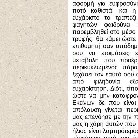
αφορμή για ευφροσύνη
ποτό καθιστά, και η
ευχάριστο το τραπέζ
φαγητών φαιδρύνει
παρεμβληθεί στο μέσο κ
τρυφής, θα κάμει ώστε
επιθυμητή σαν απόδημη
σου να ετοιμάσεις ε
μεταβολή που προέρ
περικυκλωμένος πάρ
ξεχάσει τον εαυτό σου
από φιληδονία εξα
ευχαρίστηση. Διότι, τί
ώστε να μην καταφρον
Εκείνων δε που είνα
απόλαυση γίνεται περ
μας επενόησε με την π
μας η χάρη αυτών που έ
ήλιος είναι λαμπρότερο