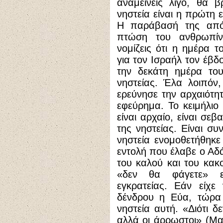
αναμείνεις λίγο, θα 
νηστεία είναι η πρώτη 
Η παράβασή της από
πτώση του ανθρωπίν
νομίζεις ότι η ημέρα τ
για τον Ισραήλ τον έβδο
την δεκάτη ημέρα του
νηστείας. Έλα λοιπόν,
ερεύνησε την αρχαιότητ
εφεύρημα. Το κειμήλιο
είναι αρχαίο, είναι σε
της νηστείας. Είναι σ
νηστεία ενομοθετήθηκε
εντολή που έλαβε ο Αδ
του καλού και του κακο
«δεν θα φάγετε» εί
εγκρατείας. Εάν είχε
δένδρου η Εύα, τώρα
νηστεία αυτή. «Διότι δ
αλλά οι άρρωστοι» (Ματ