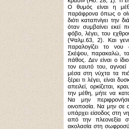
κρασί» (Ησ. 28, 1). Τι 
Ο θυμός είναι η μέθ
παράφρονα όπως ο οίνο
διότι καταπνίγει την δ
όταν συμβαίνει εκεί π
φόβο, λέγει, του εχθρ
(Ψαλμ.63, 2). Και γε
παραλογίζει το νου 
Σκέψου, παρακαλώ, το
πάθος. Δεν είναι ο ίδι
τον εαυτό του, αγνοεί
μέσα στη νύχτα τα πιά
ξέρει τι λέγει, είναι δ
απειλεί, ορκίζεται, κρ
την μέθη, μήτε να κατ
Να μην περιφρονήσ
οινοποσία. Να μην σε ο
υπάρχει είσοδος στη νη
από την πλεονεξία σ
ακολασία στη σωφροσύν