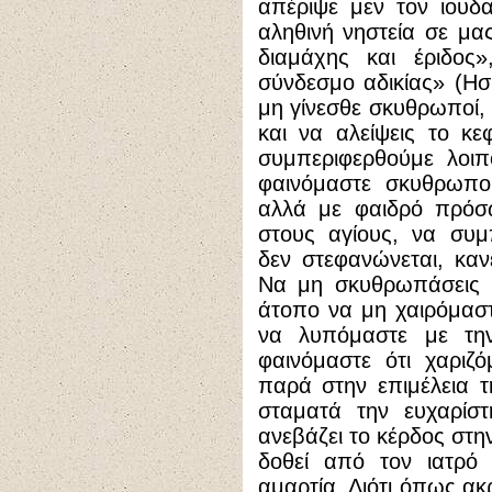
απέριψε μεν τον ιουδα
αληθινή νηστεία σε μας
διαμάχης και έριδος
σύνδεσμο αδικίας» (Ησ.
μη γίνεσθε σκυθρωποί,
και να αλείψεις το κε
συμπεριφερθούμε λοιπ
φαινόμαστε σκυθρωποί
αλλά με φαιδρό πρόσ
στους αγίους, να συμ
δεν στεφανώνεται, καν
Να μη σκυθρωπάσεις ε
άτοπο να μη χαιρόμαστ
να λυπόμαστε με τη
φαινόμαστε ότι χαριζ
παρά στην επιμέλεια τ
σταματά την ευχαρίστ
ανεβάζει το κέρδος στην
δοθεί από τον ιατρό
αμαρτία. Διότι όπως ακ