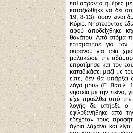
επί σαράντα ημέρες με 
καταξιώθηκε να δει στ
19, 8-13), όσον είναι 
Κύριο. Νηστεύοντας έδω
αφού αποδείχθηκε ισ
θανάτου. Από στόμα π
εσταμάτησε για τον
ουρανού για τρία χρόν
μαλακώσει την αδάμασ
επροτίμησε και τον εα
καταδικάσει μαζί με το
είπε, δεν θα υπάρξει
λόγο μου» (Γ' Βασιλ. 1
νηστεία με την πείνα, 
είχε προέλθει από την
λογής δε υπήρξε ο 
εφιλοξενήθηκε από τη
εδεχόταν τους προφήτ
άγρια λάχανα και λίγο 