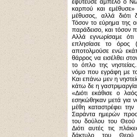
εφύτευσε άμπελο ο Νώ
καρπού και εμέθυσε» (
μέθυσος, αλλά διότι 
Τόσον το εύρημα της ο
παράδεισο, και τόσον π
Αλλά εγνωρίσαμε ότι
επλησίασε το όρος (
αποτολμούσε ενώ εκάπ
θάρρος να εισέλθει στο
το όπλο της νηστείας
νόμο που εγράφη με το
Και επάνω μεν η νηστεί
κάτω δε η γαστριμαργία
«Διότι εκάθισε
o
λαός 
εσηκώθηκαν μετά για ν
μέθη καταστρέφει την
Σαράντα ημερών προσ
του δούλου του Θεού
Διότι αυτές τις πλάκ
δάκτυλο του Θεού