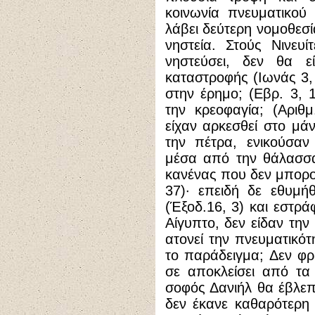
κοινωνία πνευματικού
λάβει δεύτερη νομοθεσί
νηστεία. Στούς Νινευ
νηστεύσει, δεν θα ε
καταστροφής (Ιωνάς 3,
στην έρημο; (Εβρ. 3, 
την κρεοφαγία; (Αριθμ
είχαν αρκεσθεί στο μά
την πέτρα, ενικούσαν
μέσα από την θάλασσα
κανένας που δεν μπορο
37)· επειδή δε εθυμή
(Έξοδ.16, 3) και εστρά
Αίγυπτο, δεν είδαν την
ατονεί την πνευματικό
το παράδειγμα; Δεν φρ
σε αποκλείσει από τα
σοφός Δανιήλ θα έβλεπ
δεν έκανε καθαρότερη 