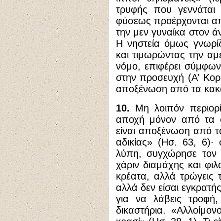
τρυφής που γεννάται 
φύσεως προέρχονται απ
την μεν γυναίκα στον ά
H
νηστεία όμως γνωρίζ
και τιμωρώντας την αμ
νόμο, επιφέρει σύμφω
στην προσευχή (Α' Κορι
αποξένωση από τα κακ
10.
Μη λοιπόν περιορίζ
αποχή μόνον από τα φ
είναι αποξένωση από τ
αδικίας» (Ησ. 63, 6)·
λύπη, συγχώρησε τον 
χάριν διαμάχης και φιλ
κρέατα, αλλά τρώγεις τ
αλλά δεν είσαι εγκρατής
για να λάβεις τροφή,
δικαστήρια. «Αλλοίμο