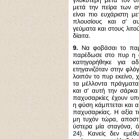
γλυκύτερη μετά τον ύ
μετά την πείρα των α
είναι πιο ευχάριστη μ
πλουσίους και σ' α
γεύματα και στους λιτο
δίαιτα.
9.
Να φοβάσαι το παρά
παρέδωσε στο πυρ η σ
κατηγορήθηκε για αδ
ετηγανιζόταν στην φλό
λοιπόν το πυρ εκείνο, χ
τα μέλλοντα πράγματα 
και σ' αυτή την σάρκα
παχυσαρκίες έχουν υπ
η φύση κάμπτεται και α
παχυσαρκίας. Η αξία τ
μη τυχόν τώρα, αποστ
ύστερα μία σταγόνα, 
24). Κανείς δεν εμέθ