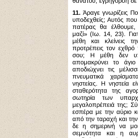
θανάτου, εγρήγορση δε 
11.
Άραγε γνωρίζεις Ποι
υποδεχθείς; Αυτός που
πατέρας θα έλθουμε, 
μαζί» (Ιω. 14, 23). Γι
μέθη και κλείνεις τη
προτρέπεις τον εχθρό
σου; Η μέθη δεν υπ
απομακρύνει το άγιο
αποδιώχνει τις μέλισ
πνευματικά χαρίσμα
νηστείας. Η νηστεία ε
σταθερότητα της αγο
σωτηρία των υπαρχ
μεγαλοπρέπειά της; Σύ
εσπέρα με την αύριο κ
από την ταραχή και την
δε η σημερινή να μοι
σεμνότητα και η αυ