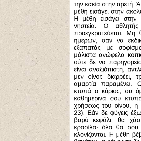
την κακία στην αρετή. Ά
μέθη εισάγει στην ακολ
Η μέθη εισάγει στην 
νηστεία. Ο αθλητής
προεγκρατεύεται. Μη 
ημερών, σαν να εκδικ
εξαπατάς με σοφίσμ
μάλιστα ανώφελα κοπιά
ούτε δε να παρηγορεί
είναι αναξιόπιστη, αντ
μεν οίνος διαρρέει, 
αμαρτία παραμένει. 
κτυπά ο κύριος, συ ό
καθημερινά σου κτυπά
χρήσεως του οίνου, η 
23). Εάν δε φύγεις έξω
βαρύ κεφάλι, θα χάσκ
κρασίλα· όλα θα σου φ
κλονίζονται. Η μέθη βέ