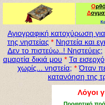
Ο
ρθ
Δ
ογμα
Κε
Αγιογραφική κατοχύρωση για
της νηστείας
*
Νηστεία και εγ
Δεν το πιστεύω..! Νηστεύεις;
αμαρτία δικιά μου
*
Τα εισερχό
χωρίς... νηστεία;
*
Όταν πε
κατανόηση της τρ
Λόγοι γ
Προφητικό πρό