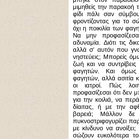
μιμηθείς την παρακοή 
φίδι πάλι σαν σύμβου
φροντίζοντας για το σ
όχι η ποικιλία των φαγ
Να μην προφασίζεσα
αδυναμία. Διότι τις δικ
αλλά σ' αυτόν που γνω
νηστεύεις; Μπορείς όμ
ζωή και να συντρίβει
φαγητών. Και όμως 
φαγητών, αλλά ασιτία κ
οι ιατροί. Πώς λο
προφασίζεσαι ότι δεν μπ
για την κοιλιά, να περ
δίαιτας, ή με την αφ
βαρειά; Μάλλον δε
πυκνοστριφογυρίζει π
με κίνδυνο να ανοίξει;
σώζουν ευκολότερα τ