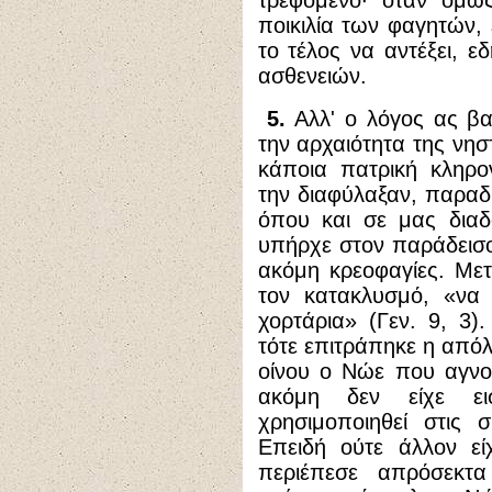
τρεφόμενο· όταν όμως
ποικιλία των φαγητών,
το τέλος να αντέξει, ε
ασθενειών.
5.
Αλλ' ο λόγος ας βαδ
την αρχαιότητα της νηστ
κάποια πατρική κληρο
την διαφύλαξαν, παραδί
όπου και σε μας διαδ
υπήρχε στον παράδεισο 
ακόμη κρεοφαγίες. Μετ
τον κατακλυσμό, «να
χορτάρια» (Γεν. 9, 3)
τότε επιτράπηκε η απόλ
οίνου ο Νώε που αγνοο
ακόμη δεν είχε ει
χρησιμοποιηθεί στις
Επειδή ούτε άλλον είχ
περιέπεσε απρόσεκτα