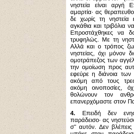
νηστεία είναι αργή
αμαρτία· ας θεραπευθο
δε χωρίς τη νηστεία 
αγκάθια και τριβόλια ν
Επροστάχθηκες να δοκ
τρυφηλώς. Με τη νηστ
Αλλά και ο τρόπος ζω
νηστείας, όχι μόνον δ
ομοτράπεζος των αγγέλ
την ομοίωση προς αυτ
εφεύρε η διάνοια των
ακόμη από τους τρεφ
ακόμη οινοποσίες, ό
θολώνουν τον ανθρ
επανερχόμαστε στον Πα
4.
Επειδή δεν ενησ
παράδεισο· ας νηστεύσ
σ'' αυτόν. Δεν βλέπει
μπήκε στον παράδεισ