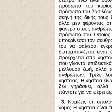
θέατρο· ενώ είναι δού
πρόσωπο του κυρίου
πρόσωπο του βασιλέως. 
σκηνή της δικής τους 
άλλα μεν φέροντας στ
φανερά στους ανθρώπου
πρόσωπό σου. Όποιος εί
υποκρίνεσαι τον σκυθρ
του να φαίνεσαι εγκρ
διατυμπανίζεται είναι
προέρχεται από νηστεία
που γίνονται επιδεικτι
μέλλουσα ζωή, αλλά τ
ανθρώπων. Τρέξε λο
νηστείας. Η νηστεία είν
δεν γηράσκει, αλλά 
πάντοτε για να φέρει ώ
3.
Νομίζεις ότι υπολο
νόμο; Η νηστεία είναι 