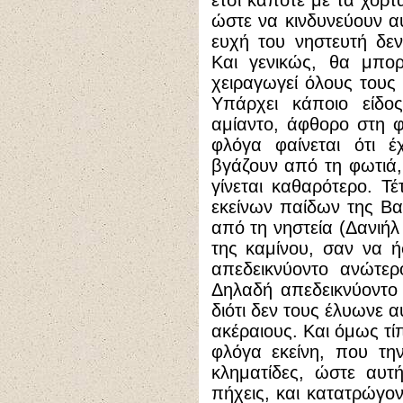
έτσι κάποτε με τα χόρτα
ώστε να κινδυνεύουν α
ευχή του νηστευτή δεν
Και γενικώς, θα μπορ
χειραγωγεί όλους τους 
Υπάρχει κάποιο είδος
αμίαντο, άφθορο στη φ
φλόγα φαίνεται ότι έ
βγάζουν από τη φωτιά, 
γίνεται καθαρότερο. Τ
εκείνων παίδων της Βα
από τη νηστεία (Δανιήλ
της καμίνου, σαν να 
απεδεικνύοντο ανώτερ
Δηλαδή απεδεικνύοντο 
διότι δεν τους έλ
υ
ωνε α
ακέραιους. Και όμως τί
φλόγα εκείνη, που τη
κληματίδες, ώστε αυτ
πήχεις, και κατατρώγο