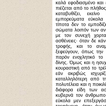
καλά εφοδιασμένο και 
πιέζεται από το πλήθος
καταβυθίζει, εκεί
εμπορεύματα εύκολα δ
τίποτα δεν το εμποδίζ
σώματα λοιπόν των α
με τον συνεχή χορτα
ασθένειες· όταν δε κά
τροφής, και το αν
ξεφεύγουν, όπως την 
παρόν ενοχλητικό το
δίνης. Όμως και η ησυχ
κουραστική από το τρέ
εάν ακριβώς ισχυρί
καταλληλότερη από τη
πολυτέλεια και η ποικι
διάφορα είδη των ασ
κυβερνά τον άνθρωπο 
εύκολα μεν επεξεργάσ