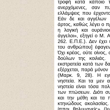
τροφή κατά κάποιο τ
ανερχόμενες, σαν πυ
ελλάμψεις που έρχοντ
Εάν δε και αγγέλων υ
άρτος, καθώς λέγει ο π
η λογική και ουράνιο
άγγελοι», εξηγεί ο Μ. 
262. Ε.Π.Ε.). Δεν έχει
του ανθρώπου] έφαγεν
Όχι κρέας, ούτε οίνος,
δούλων της κοιλιάς. 
εκστρατεία κατά των δα
εξέρχεται, παρά μόνον 
(Μαρκ. 9, 28). Η εγ
νηστεία. Και τα μεν 
νηστεία είναι τόσα πο
των πτώσεων. Διότι σ
και την μέθη και τα 
κτηνώδους ακολασίας.
ίπποι θηλυμανείς» (Ι