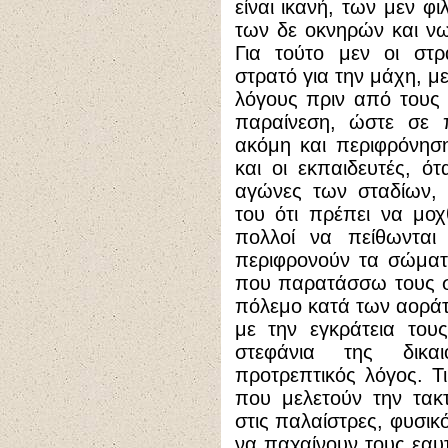
είναι ικανή, των μεν φι
των δε οκνηρών και νω
Για τούτο μεν οι στρ
στρατό για την μάχη, μ
λόγους πριν από τους 
παραίνεση, ώστε σε 
ακόμη και περιφρόνησ
και οι εκπαιδευτές, ό
αγώνες των σταδίων, 
του ότι πρέπει να μοχ
πολλοί να πείθωνται 
περιφρονούν τα σώματα
που παρατάσσω τους σ
πόλεμο κατά των αορά
με την εγκράτεια του
στεφάνια της δικα
προτρεπτικός λόγος. Τι
που μελετούν την τακ
στις παλαίστρες, φυσικ
να παχαίνουν τους εαυ