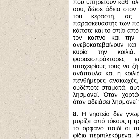
που υπηρετούν καθ
'
όλο
σου, δώσε άδεια στον 
του κεραστή, ας 
παρασκευαστής των ποι
κάποτε και το σπίτι απ
τον καπνό και την
ανεβοκατεβαίνουν και
κυρία την κοιλι
φοροεισπράκτορες 
υποχειρίους τους να ζ
ανάπαυλα και η κοιλι
πενθήμερες ανακωχές,
ουδέποτε σταματά, αυτ
λησμονεί. Όταν χορτάσ
όταν αδειάσει λησμονεί 
8.
Η νηστεία δεν γνωρί
μυρίζει από τόκους η τ
το ορφανό παιδί οι πα
φίδια περιπλεκόμενα. Κ