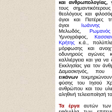
και ανθρωπολογίας,
τους σημαντικότερους
θεολόγους και φιλοσό
άγιοι και Πατέρες 
άγιοι
Ιωάννης Δ
Μελωδός,
Ρωμανό
Υμνογράφος,
Κασσι
Κρήτης
κ.ά., πολύπλ
μόρφωσης και ανοι
οδυνηρούς αγώνες 
καλλιέργεια και για ν
Εκκλησίας για τον άν
Δαμασκηνός, που 
εικόνων
τεκμηριώνου
φύσης του Ιησού Χρ
ανθρώπου και του υλι
αληθινή τελειοποίησή τ
Τα έργα
αυτών των
εφάμιλλα των επιτευ