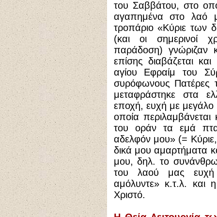
του Σαββάτου, στο οπο
αγαπημένα στο λαό μ
τροπάριο «Κύριε των 
(και οι σημερινοί χ
παράδοση) γνώριζαν κ
επίσης διαβάζεται και
αγίου Εφραίμ του Σύ
συρόφωνους Πατέρες τ
μεταφράστηκε στα ελ
εποχή, ευχή με μεγάλο 
οποία περιλαμβάνεται 
του οράν τα εμά πταί
αδελφόν μου» (= Κύριε
δικά μου αμαρτήματα κ
μου, δηλ. το συνάνθρ
του λαού μας ευχή
αμόλυντε» κ.τ.λ. και
Χριστό.