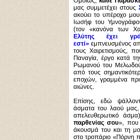
Ομοίως,
κάθε Παρασκ
μας συμμετέχει στους
ακούει το υπέροχο μουσ
Ιωσήφ του Υμνογράφου
(τον «κανόνα των Χα
Ελύτης έχει γρ
εστί»
εμπνευσμένος από
τους Χαιρετισμούς, π
Παναγία, έργο κατά τ
Ρωμανού του Μελωδού
από τους σημαντικότε
εποχών, γραμμένα πρι
αιώνες.
Επίσης, εδώ ψάλλον
άσματα του λαού μας,
απελευθερωτικό άσμα)
παρθενίας σου
», που
άκουσμά του και τη μο
στο τροπάριο «Πόρνη π