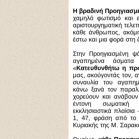
Η βραδινή Προηγιασμ
χαμηλό φωτισμό και εξ
αριστουργηματική τελετ
κάθε άνθρωπος, ακόμη 
έστω και μια φορά στη 
Στην Προηγιασμένη ψά
αγαπημένα άσματ
«
Κατευθυνθήτω η πρ
μας, ακούγοντάς τον, α
συναυλία του αγαπημ
κάνω ξανά τον παραλλ
χορεύουν και ανάβουν
έντονη σωματική 
εκκλησιαστικά πλαίσια 
1, 47, φράση από το 
Κυριακής της Μ. Σαρακο