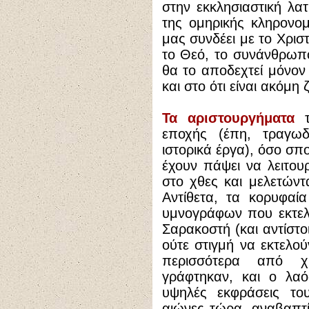
στην εκκλησιαστική λατ
της ομηρικής κληρονομ
μας συνδέει με το Χρισ
το Θεό, το συνάνθρωπο
θα το αποδεχτεί μόνον
και στο ότι είναι ακόμη
Τα αριστουργήματα
εποχής (έπη, τραγωδί
ιστορικά έργα), όσο σπο
έχουν πάψει να λειτου
στο χθες και μελετώντ
Αντίθετα, τα κορυφαί
υμνογράφων που εκτελο
Σαρακοστή (και αντίστο
ούτε στιγμή να εκτελού
περισσότερα από χ
γράφτηκαν, και ο λαό
υψηλές εκφράσεις το
αιώνες τώρα, αναβαπτί