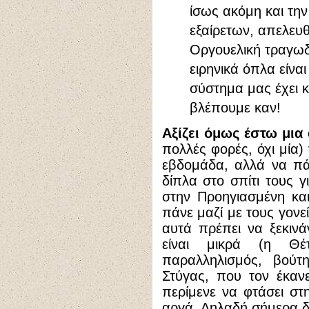
ίσως ακόμη και τη
εξαίρετων, απελευ
Οργουελική τραγωδ
ειρηνικά όπλα είναι
σύστημα μας έχει κ
βλέπουμε καν!
Αξίζει όμως έστω μια
πολλές φορές, όχι μία)
εβδομάδα, αλλά να πά
δίπλα στο σπίτι τους 
στην Προηγιασμένη και
πάνε μαζί με τους γονε
αυτά πρέπει να ξεκιν
είναι μικρά (η Θέ
παραλληλισμός, βούτ
Στύγας, που τον έκαν
περίμενε να φτάσει στη
αργά. Δηλαδή σήμερα δεν