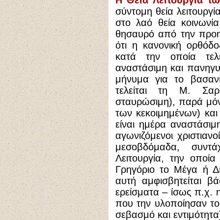
Η Θεία Λειτουργία 
σύντομη θεία λειτουργί
στο λαό θεία κοινωνία
θησαυρό από την προη
ότι η κανονική ορθόδο
κατά την οποία τελε
αναστάσιμη και πανηγυρ
μήνυμα για το βασανι
τελείται τη Μ. Σαρ
σταυρώσιμη), παρά μό
των κεκοιμημένων) και 
είναι ημέρα αναστάσιμ
αγωνιζόμενοι χριστιαν
μεσοβδόμαδα, συντ
Λειτουργία, την οποί
Γρηγόριο το Μέγα ή 
αυτή αμφισβητείται β
ερείσματα – ίσως π.χ. η
που την υλοποίησαν τ
σεβασμό και εντιμότητα