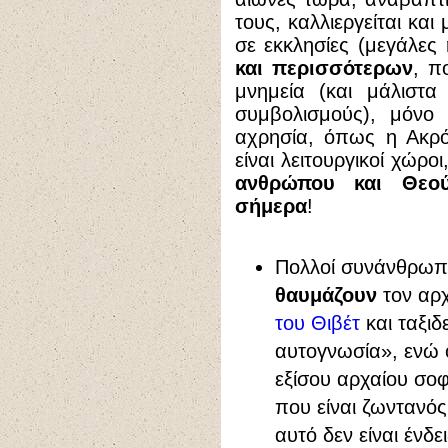
τους, καλλιεργείται κα
σε εκκλησίες (μεγάλες 
και περισσότερων
, π
μνημεία (και μάλιστα
συμβολισμούς), μόνο
αχρησία, όπως η Ακρό
είναι λειτουργικοί χώρο
ανθρώπου και Θεού
σήμερα
!
Πολλοί συνάνθρωπο
θαυμάζουν
τον αρχ
του Θιβέτ
και ταξι
αυτογνωσία», ενώ οι
εξίσου αρχαίου σοφ
που είναι ζωντανός
αυτό δεν είναι ένδε