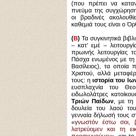
(που πρέπει να καταν
πνεύμα της συγχώρησης
οι βραδινές ακολουθ
καθεμιά τους είναι ο Ό
(
Β
)
Τα συγκινητικά βιβ
– κατ’ εμέ – λειτουργί
πρωινής λειτουργίας τ
Πάσχα ενωμένος με τη 
Βασίλειος), τα οποία 
Χριστού, αλλά μεταφέ
τους: η
ιστορία του Ιω
ευσπλαχνία του Θε
ειδωλολάτρες κατοίκους
Τριών Παίδων
, με τη
δουλεία του λαού του
γενναία δήλωσή τους 
«
γνωστόν έστω σοι, β
λατρεύομεν και τη ει