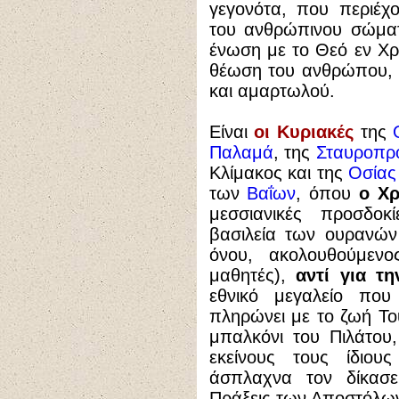
γεγονότα, που περιέχ
του ανθρώπινου σώματ
ένωση με το Θεό εν Χρι
θέωση του ανθρώπου, 
και αμαρτωλού.
Είναι
οι Κυριακές
της
Παλαμά
, της
Σταυροπρ
Κλίμακος και της
Οσίας
των
Βαΐων
, όπου
ο Χρ
μεσσιανικές προσδοκ
βασιλεία των ουρανών
όνου, ακολουθούμεν
μαθητές),
αντί για τ
εθνικό μεγαλείο που
πληρώνει με το ζωή Το
μπαλκόνι του Πιλάτου,
εκείνους τους ίδιο
άσπλαχνα τον δίκασε
Πράξεις των Αποστόλων,