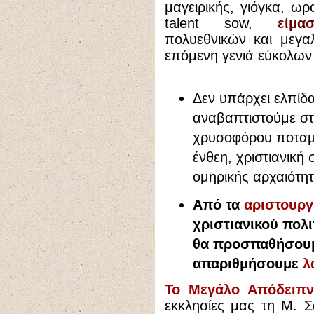
μαγειρικής, γιόγκα, ωρ
talent sow,
είμ
πολυεθνικών και μεγα
επόμενη γενιά εύκολων
Δεν υπάρχει ελπίδ
αναβαπτιστούμε στ
χρυσοφόρου ποταμο
ένθεη, χριστιανική 
ομηρικής αρχαιότητ
Από τα
αριστουργ
χριστιανικού πολ
θα προσπαθήσου
απαριθμήσουμε
λ
Το Μεγάλο Απόδειπν
εκκλησίες μας τη Μ. 