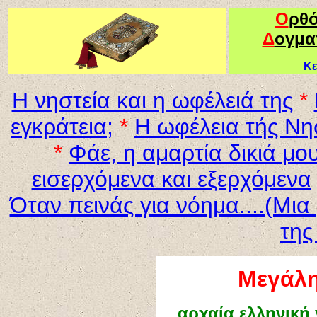
Ο
ρθ
Δ
ογμα
Κε
Η νηστεία και η ωφέλειά της
*
εγκράτεια
;
*
Η ωφέλεια τής Νη
*
Φάε, η αμαρτία δικιά μο
εισερχόμενα και εξερχόμενα
Όταν πεινάς για νόημα....(Μι
της
Μεγάλη
αρχαία ελληνική 