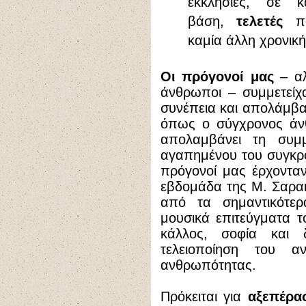
εκκλησίες, σε κ
βάση,
τελετές
π
καμία άλλη χρονική
Οι πρόγονοί μας
– α
άνθρωποι – συμμετείχα
συνέπεια και απολάμβα
όπως ο σύγχρονος άνθ
απολαμβάνει τη συμ
αγαπημένου του συγκρο
πρόγονοί μας έρχοντα
εβδομάδα της Μ. Σαρακ
από τα σημαντικότερα
μουσικά επιτεύγματα τ
κάλλος, σοφία και 
τελειοποίηση του 
ανθρωπότητας.
Πρόκειται για
αξεπέρα