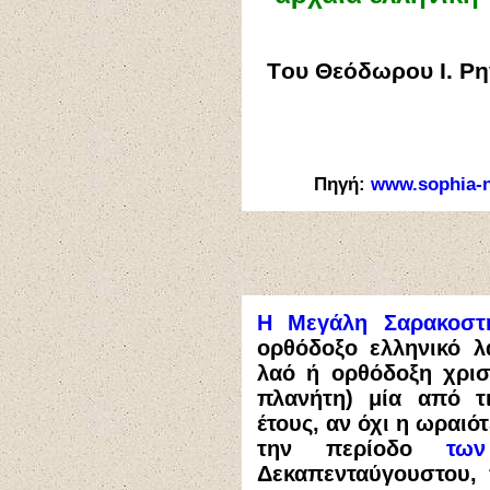
T
ου Θεόδωρου Ι. Ρη
Πηγή:
www.sophia-n
Η Μεγάλη Σαρακοστ
ορθόδοξο ελληνικό λ
λαό ή ορθόδοξη χριστ
πλανήτη) μία από τ
έτους, αν όχι
η ωραιότ
την περίοδο
των
Δεκαπενταύγουστου, 