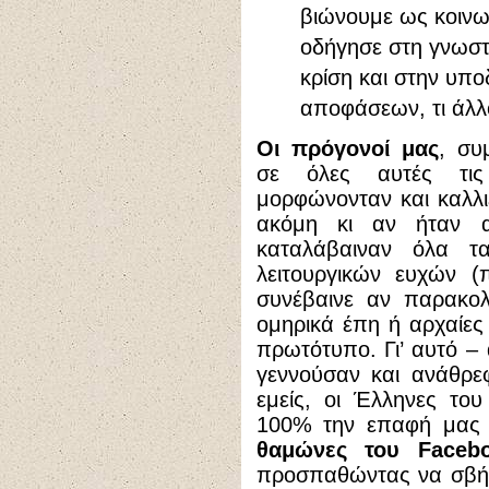
βιώνουμε ως κοινω
οδήγησε στη γνωστή
κρίση και στην υπ
αποφάσεων, τι άλλο
Οι πρόγονοί μας
, συ
σε όλες αυτές τις 
μορφώνονταν και καλλι
ακόμη κι αν ήταν α
καταλάβαιναν όλα 
λειτουργικών ευχών 
συνέβαινε αν παρακο
ομηρικά έπη ή αρχαίες
πρωτότυπο. Γι’ αυτό – 
γεννούσαν και ανάθρεφ
εμείς, οι Έλληνες το
100% την επαφή μας μ
θαμώνες του Faceb
προσπαθώντας να σβήσ