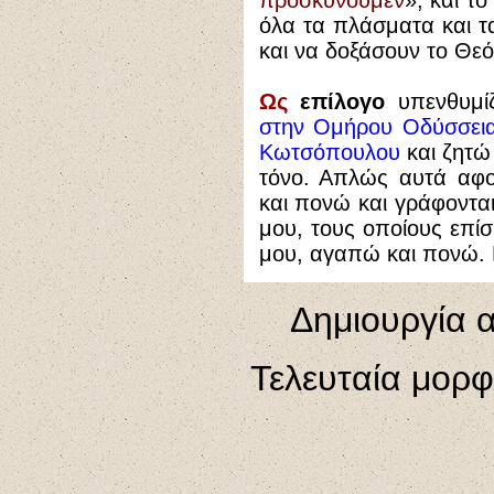
προσκυνούμεν
», και τ
όλα τα πλάσματα και τ
και να δοξάσουν το Θεό
Ως
επίλογο
υπενθυμί
στην Ομήρου Οδύσσεια
Κωτσόπουλου
και ζητώ
τόνο. Απλώς αυτά αφ
και πονώ και γράφονται
μου, τους οποίους επίσ
μου, αγαπώ και πονώ. 
Δημιουργία 
Τελευταία μορ