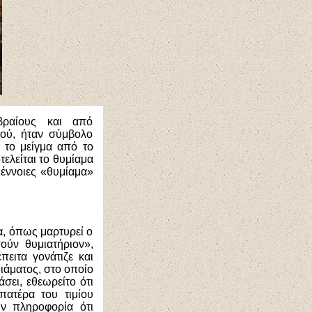
βραίους και από
εού, ήταν σύμβολο
 το μείγμα από το
τελείται το θυμίαμα
ι έννοιες «θυμίαμα»
α, όπως μαρτυρεί ο
ούν θυμιατήριον»,
ειτα γονάτιζε και
ιάματος, στο οποίο
σει, εθεωρείτο ότι
πατέρα του τιμίου
ν πληροφορία ότι