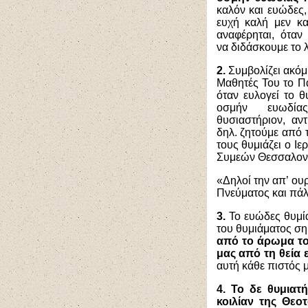
καλόν και ευώδες,
ευχή καλή μεν κα
αναφέρηται, όταν
να διδάσκουμε το λ
2.
Συμβολίζει ακόμ
Μαθητές Του το Πα
όταν ευλογεί το 
οσμήν ευωδία
θυσιαστήριον, αν
δηλ. ζητούμε από τ
τους θυμιάζει ο Ι
Συμεών Θεσσαλονίκ
«Δηλοί την απ’ ου
Πνεύματος και πάλι
3.
Το ευώδες θυμί
του θυμιάματος σημ
από το άρωμα τ
μας από τη θεία
αυτή κάθε πιστός 
4. Το δε θυμιατ
κοιλίαν της Θεοτ