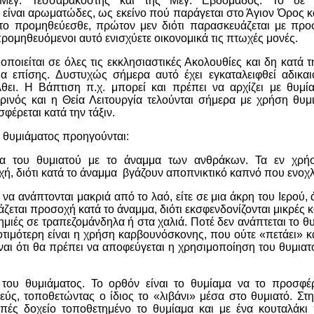
 Μεγ. Τεσσαρακοστής και της Μεγ. Εβδομάδος. Το δε χ
 είναι αρωματώδες, ως εκείνο πού παράγεται στο Άγιον Όρος κα
 το προμηθεύεσθε, πρώτον μεν διότι παρασκευάζεται με προσ
προμηθευόμενοι αυτό ενισχύετε οικονομικά τις πτωχές μονές.
ποιείται σε όλες τις εκκλησιαστικές Ακολουθίες και δη κατά τ
α επίσης. Δυστυχώς σήμερα αυτό έχει εγκαταλειφθεί αδικα
θει. Η Βάπτιση π.χ. μπορεί και πρέπει να αρχίζει με θυμίαμ
ρινός και η Θεία Λειτουργία τελούνται σήμερα με χρήση θυμι
φέρεται κατά την τάξιν.
υ θυμιάματος προηγούνται:
ία του θυμιατού με το άναμμα των ανθράκων. Τα εν χρήσ
χή, διότι κατά το άναμμα βγάζουν αποπνικτικό καπνό που ενοχλ
ι να ανάπτονται μακριά από το λαό, είτε σε μια άκρη του Ιερού,
άζεται προσοχή κατά το άναμμα, διότι εκσφενδονίζονται μικρές
μιές σε τραπεζομάνδηλα ή στα χαλιά. Ποτέ δεν ανάπτεται το θ
τιμότερη είναι η χρήση καρβουνόσκονης, που ούτε «πετάει» κα
ναι ότι θα πρέπει να αποφεύγεται η χρησιμοποίηση του θυμια
του θυμιάματος. Το ορθόν είναι το θυμίαμα να το προσφέρ
ερεύς, τοποθετώντας ο ίδιος το «λιβάνι» μέσα στο θυμιατό. Σ
πές δοχείο τοποθετημένο το θυμίαμα και με ένα κουταλάκι 