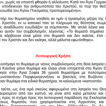
», χωρίς να υποστή φθοράν ή αλλοίωση. Κατά τον Άγιο Γερμα
 υποδεικνύει την ανθρωπότητα του Χριστού, το πυρ την θεό
 ευωδία του Αγίου Πνεύματος προπορευομένην».
στήρ του θυμιατηρίου νοηθείη αν ημίν η ηγιασμένη μήτρα της
α Χριστόν, εν ω κατοικεί παν το πλήρωμα της θεότητας σωματ
ς αναδίδωσιν ευωδιάζον τα σύμπαντα». Με απλά λόγια και
ει αυτόν τον συμβολισμόν, λέγοντας: «Το θυμιατό σημαίνει 
 κάρβουνα είναι μέσα στο θυμιατό και δεν καίεται, έτσι
 τον Χριστόν και δεν εκάηκε, αλλά μάλιστα εφωτίσθηκε».
Λειτουργική Χρήση
εισήγαγε το θυμίαμα με νέους συμβολισμούς στη θεία λατρεία 
 Κανόνα μόνο θυμίαμα και έλαιο είναι επιτρεπτά στο Άγιον 
ρησε στην Άγια Σοφία 36 χρυσά θυμιατήρια με πολύτιμου
ωνσταντίνου Πορφυρογεννήτου οι βασιλείς στο Βυζάντιο ε
αν θυμίαμα στα ειδικά θυμιατήρια, τα καλούμενα «καπνιστά».
 ταύτα, ως ένα ιερό σκεύος αφιερωμένο στη λατρεία του Θεο
αυρισμένο από τον καπνό, να είναι από καλό μέταλλο και ό
προς το σχήμα προς την λειτουργική παράδοση της Εκκλησίας
ήσεως θυμιατόν, που χρησιμοποιείται στις Αγρυπνίες και 