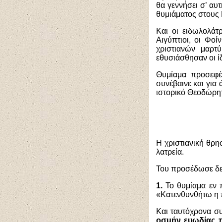
θα γεννήσει σ’ αυ
θυμιάματος στους 
Και οι ειδωλολάτ
Αιγύπτιοι, οι Φοί
χριστιανών μαρτ
εθυσιάσθησαν οι ίδ
Θυμίαμα προσεφέ
συνέβαινε και γι
ιστορικό Θεοδώρητ
Η χριστιανική θρη
λατρεία.
Του προσέδωσε δε 
1.
Το θυμίαμα εν
«Κατενθυνθήτω η 
Και ταυτόχρονα συ
οσμήν ευωδίας π