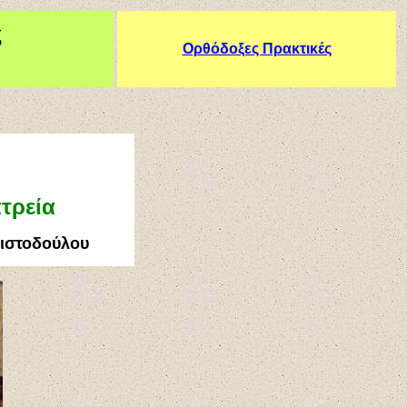
ς
Ορθόδοξες Πρακτικές
τρεία
ριστοδούλου