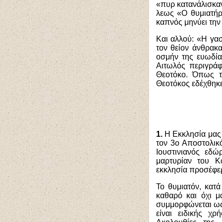
«πυρ κατανάλισκαν
λεως «Ο θυμιατήρ
καπνός μηνύει την
Και αλλού: «Η γα
τον θείον άνθρακ
οσμήν της ευωδία
Αιτωλός περιγράφ
Θεοτόκο. Όπως τα
Θεοτόκος εδέχθηκε
1.
Η Εκκλησία μας 
τον 3ο Αποστολικό
Ιουστινιανός εδώ
μαρτυρίαν του Κ
εκκλησία προσέφερ
Το θυμιατόν, κατά
καθαρό και όχι μ
συμμορφώνεται ως 
είναι ειδικής χρ