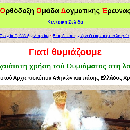
Ο
ρθόδοξη
Ο
μάδα
Δ
ογματικής
Έ
ρευνα
Κεντρική Σελίδα
Στοιχεία Ορθόδοξης Λατρείας
*
Επιτρέπεται η χρήση θυμιάματος στη λατρεία;
Γ
ιατί θυμιάζουμε
χαιότατη χρήση τού Θυμιάματος στη λα
στού Αρχιεπισκόπου Αθηνών και πάσης Ελλάδος Χ