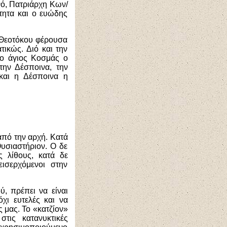
νό, Πατριάρχη Κων/
τητα και ο ευώδης
 Θεοτόκου φέρουσα
ικώς. Διό και την
 ο άγιος Κοσμάς ο
την Δέσποινα, την
 και η Δέσποινα η
από την αρχή. Κατά
Θυσιαστήριον. Ο δε
ς λίθους, κατά δε
ισερχόμενοι στην
ύ, πρέπει να είναι
χι ευτελές και να
 μας. Το «κατζίον»
στις κατανυκτικές