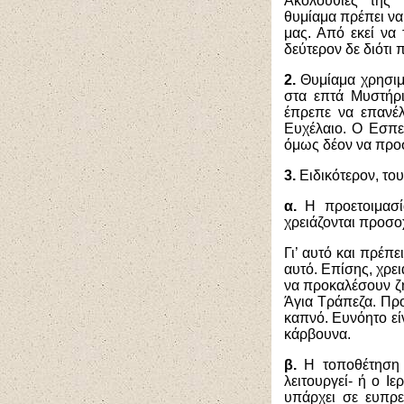
Ακολουθίες της
θυμίαμα πρέπει να
μας. Από εκεί να
δεύτερον δε διότι 
2.
Θυμίαμα χρησιμο
στα επτά Μυστήρι
έπρεπε να επανέλ
Ευχέλαιο. Ο Εσπε
όμως δέον να προσ
3.
Ειδικότερον, το
α.
Η προετοιμασ
χρειάζονται προσο
Γι’ αυτό και πρέπε
αυτό. Επίσης, χρει
να προκαλέσουν ζη
Άγια Τράπεζα. Προ
καπνό. Ευνόητο εί
κάρβουνα.
β.
Η τοποθέτηση 
λειτουργεί- ή ο Ι
υπάρχει σε ευπρε