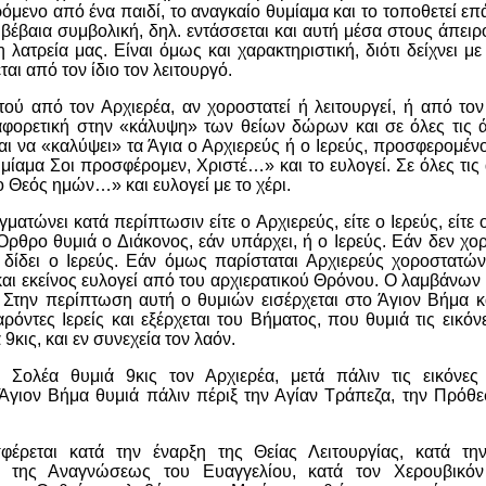
ενο από ένα παιδί, το αναγκαίο θυμίαμα και το τοποθετεί ε
ι βέβαια συμβολική, δηλ. εντάσσεται και αυτή μέσα στους άπει
λατρεία μας. Είναι όμως και χαρακτηριστική, διότι δείχνει με
ι από τον ίδιο τον λειτουργό.
ύ από τον Αρχιερέα, αν χοροστατεί ή λειτουργεί, ή από τον 
ιαφορετική στην «κάλυψη» των θείων δώρων και σε όλες τις ά
ται να «καλύψει» τα Άγια ο Αρχιερεύς ή ο Ιερεύς, προσφερομέν
υμίαμα Σοι προσφέρομεν, Χριστέ…» και το ευλογεί. Σε όλες τις
ο Θεός ημών…» και ευλογεί με το χέρι.
ματώνει κατά περίπτωσιν είτε ο Αρχιερεύς, είτε ο Ιερεύς, είτε 
Όρθρο θυμιά ο Διάκονος, εάν υπάρχει, ή ο Ιερεύς. Εάν δεν χορ
 δίδει ο Ιερεύς. Εάν όμως παρίσταται Αρχιερεύς χοροστατώ
και εκείνος ευλογεί από του αρχιερατικού Θρόνου. Ο λαμβάνων 
. Στην περίπτωση αυτή ο θυμιών εισέρχεται στο Άγιον Βήμα κ
ρόντες Ιερείς και εξέρχεται του Βήματος, που θυμιά τις εικόν
9κις, και εν συνεχεία τον λαόν.
Σολέα θυμιά 9κις τον Αρχιερέα, μετά πάλιν τις εικόνες
Άγιον Βήμα θυμιά πάλιν πέριξ την Αγίαν Τράπεζα, την Πρόθε
φέρεται κατά την έναρξη της Θείας Λειτουργίας, κατά τ
ο της Αναγνώσεως του Ευαγγελίου, κατά τον Χερουβικόν