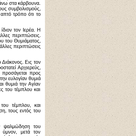
πάνω στα κάρβουνα.
ρους συμβολισμούς,
 απτό τρόπο ότι το
ίδιον τον Ιερέα. Η
λλες περιπτώσεις.
ου του Θυμιάματος,
 άλλες περιπτώσεις
ο Διάκονος. Εις τον
οστατεί Αρχιερεύς,
ν προσάγεται προς
την ευλογίαν θυμιά
αι θυμιά την Αγίαν
ες του τέμπλου και
 του τέμπλου, και
ση, τους εντός του
ην ψαλμώδηση του
 ύμνον, μετά τον