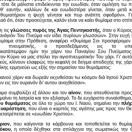
 τότε δε μάλιστα επιδείκνυται την ευωδίαν, όταν ομιλήση τω π
θ’ εαυτήν, καλλίων δε και ευωδεστέρα γίνεται, όταν μετά 
 θυμιατήριον η ψυχή γένηται και πυρ ανάπτη σφοδρόν». Γι
αό ότι, όταν προσεύχεται, καλόν είναι να καίει θυμίαμα στο σπίτι
η τις
γλώσσες πυρός της Άγιας Πεντηκοστής,
όταν ο Κύριος
νάγιόν Του Πνεύμα «εν είδει πυρίνων γλωσσών». Στην ευχή π
θυμίαμα στην Πρόθεση, αναφέρει «Θυμίαμα Σοι προσφέρομεν 
ς πνευματικής, ο προσδεξάμενος εις το υπε
τικατάπεμψον ημίν την χάριν του Παναγίου Σου Πνεύματο
ον Κύριο να μας στείλει την αγιοπνευματικήν Του χάρι. Γι’ αυτό 
ερεύς, κλίνουν ελαφρώς την κεφαλή σε δείγμα αποδοχής της χάρι
ης ερμηνεύει ως εξής την σημασίαν του θυμιάματος:
ρανού χάριν και δωρεάν εκχυθείσαν τω κόσμον διά Ιησού Χριστ
ν εις τον ουρανόν δι’ αυτου αναχθείσαν».
αμα συμβολίζει εξ άλλου και τον
αίνον
, που απευθύνεται προς
αίνει τη λατρεία και τον εξιλασμό. Το δε ευχάριστο συναίσθημα
ου θυμιάματος
σε όλο το χώρο του Ι. Ναού, σημαίνει την
πλήρ
 ευαρέστηση
, που είναι ο καρπός της αγάπης μας προς τον Θ
μετατρέπεται σε «ευωδίαν Χριστού».
ήριον,
που καίγονται τα κάρβουνα και τοποθετείται το θυμία
όκου,
η οποία δέχθηκε στα σπλάγχνα της σωματικώς την Θ