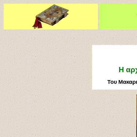
Η αρ
Του Μακαρι