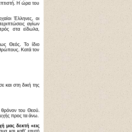
απτιστή. Η ώρα του
χαίοι Έλληνες, οι
 περιπτώσεις αγίων
πρός στα είδωλα,
ως Θεός. Το ίδιο
θρώπους. Κατά τον
ε και στη δική της
 θρόνον του Θεού.
υχής προς τα άνω.
ή μας δεκτή «εις
μα και καθ’ εαυτό