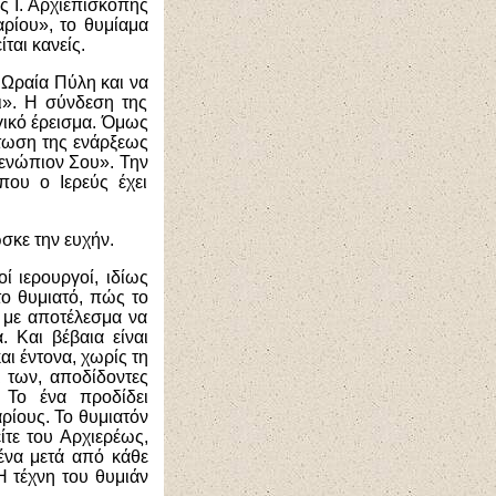
ς Ι. Αρχιεπισκοπής
ρίου», το θυμίαμα
ται κανείς.
 Ωραία Πύλη και να
δι». Η σύνδεση της
γικό έρεισμα. Όμως
πτωση της ενάρξεως
 ενώπιον Σου». Την
που ο Ιερεύς έχει
σκε την ευχήν.
ί ιερουργοί, ιδίως
το θυμιατό, πώς το
 με αποτέλεσμα να
 Και βέβαια είναι
ι έντονα, χωρίς τη
 των, αποδίδοντες
 Το ένα προδίδει
ρίους. Το θυμιατόν
είτε του Αρχιερέως,
χένα μετά από κάθε
Η τέχνη του θυμιάν