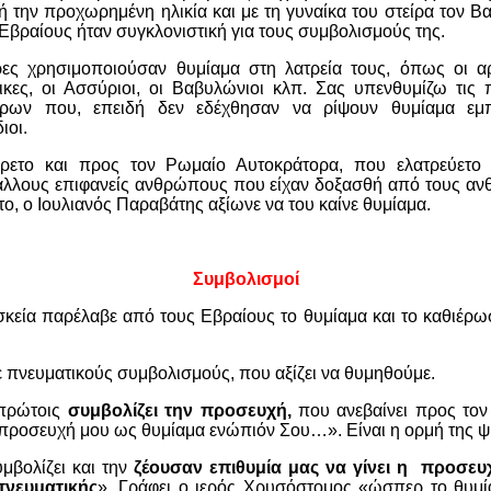
τή την προχωρημένη ηλικία και με τη γυναίκα του στείρα τον Β
Εβραίους ήταν συγκλονιστική για τους συμβολισμούς της.
ρες χρησιμοποιούσαν θυμίαμα στη λατρεία τους, όπως οι αρ
νικες, οι Ασσύριοι, οι Βαβυλώνιοι κλπ. Σας υπενθυμίζω τις
ύρων που, επειδή δεν εδέχθησαν να ρίψουν θυμίαμα εμ
ιοι.
ρετο και προς τον Ρωμαίο Αυτοκράτορα, που ελατρεύετο 
α άλλους επιφανείς ανθρώπους που είχαν δοξασθή από τους αν
ο, ο Ιουλιανός Παραβάτης αξίωνε να του καίνε θυμίαμα.
Συμβολισμοί
σκεία παρέλαβε από τους Εβραίους το θυμίαμα και το καθιέρωσ
πνευματικούς συμβολισμούς, που αξίζει να θυμηθούμε.
 πρώτοις
συμβολίζει την προσευχή,
που ανεβαίνει προς τον
προσευχή μου ως θυμίαμα ενώπιόν Σου…». Είναι η ορμή της ψ
μβολίζει και την
ζέουσαν επιθυμία μας να γίνει η προσευχ
νευματικής
». Γράφει ο ιερός Χρυσόστομος «ώσπερ το θυμία