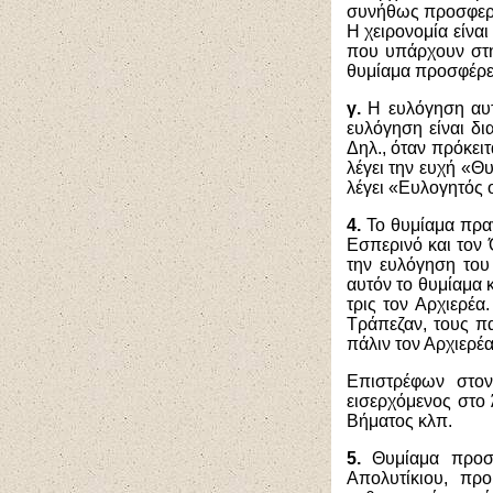
συνήθως προσφερόμ
Η χειρονομία είνα
που υπάρχουν στη 
θυμίαμα προσφέρετα
γ.
Η ευλόγηση αυτο
ευλόγηση είναι δ
Δηλ., όταν πρόκει
λέγει την ευχή «Θ
λέγει «Ευλογητός 
4.
Το θυμίαμα πραγ
Εσπερινό και τον 
την ευλόγηση του
αυτόν το θυμίαμα 
τρις τον Αρχιερέα
Τράπεζαν, τους πα
πάλιν τον Αρχιερέα 
Επιστρέφων στον 
εισερχόμενος στο 
Βήματος κλπ.
5.
Θυμίαμα προσ
Απολυτίκιου, πρ