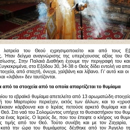
 λατρεία του Θεού εχρησιμοποιείτο και από τους Ε
ς. Ήταν δείγμα αναγνώρισης της υπερέχουσας αξίας του Θ
σίωσης. Στην Παλαιά Διαθήκη έχουμε την περιγραφή του και
Συγκεκριμένα, στο Εξόδου 30, 34-38 ο Θεός δίδει εντολή να απο
οιχεία, από σταχτή, όνυχα, χαλβάνη και λίβανο. Γι’ αυτό και ο
αι «λιβάνι» δεν ταυτίζονται.
να από τα στοιχεία από τα οποία απαρτίζεται το θυμίαμα
ρίου το εβραϊκό θυμίαμα απετελείτο από 13 αρωματώδη στοιχεί
 του Μαρτυρίου περιείχεν, εκτός των άλλων, και το «χρυσ
έκαιαν κάρβουνα και ο Ιερέας πετούσε αρκετό θυμίαμα και έπ
Θεό. Στο ναό του Σολομώντος υπήρχε το θυσιαστήριον του θυμ
ρα ένας Ιερεύς. Ο Ιερεύς δε, που του έπεφτε ο κλήρος να θυμιά
ς τιμής από τον Θεό. Τούτο συνέβη και με τον Ζαχαρία, 
κατά την ώρα του θυμιάματος δέχθηκε από τον Άγγελο τη