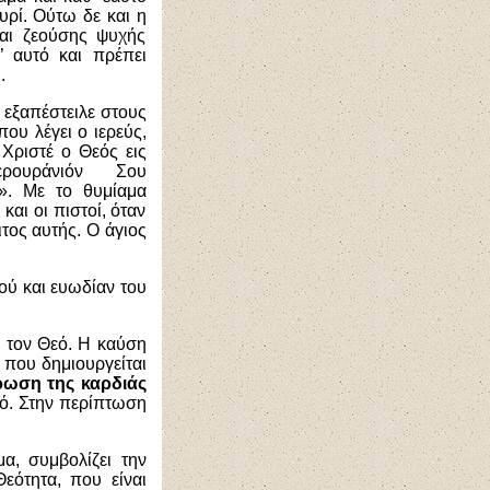
υρί. Ούτω δε και η
και ζεούσης ψυχής
’ αυτό και πρέπει
.
 εξαπέστειλε στους
ου λέγει ο ιερεύς,
Χριστέ ο Θεός εις
ρουράνιόν Σου
ς». Με το θυμίαμα
και οι πιστοί, όταν
τος αυτής. Ο άγιος
ού και ευωδίαν του
 τον Θεό. Η καύση
, που δημιουργείται
ωση της καρδιάς
εό. Στην περίπτωση
μα, συμβολίζει την
εότητα, που είναι