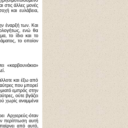
ρησιμοποιούμενο
ι στις άλλες μονές
οχή και ευλάβεια,
ην έναρξή των. Και
ιολογήτως, ενώ θα
α, το ίδιο και το
άματος, το οποίον
ει «καρβουνάκια»
εί.
 άλλοτε και έξω από
 καύτρες που μπορεί
υμιατό εμπρός στην
ύτρες, ούτε βγάζει
τού χωρίς αναμμένα
ει Αρχιερεύς-όταν
την περίπτωση αυτή
παίρνει από αυτό,