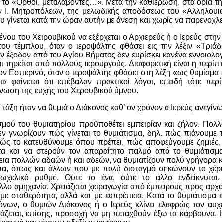
 το «Ορθοί, μεταλαβόντες…». Μετά την καθιέρωση, στα όρια τη
ν Ι. Μητροπόλεων, της μελωδικής αποδόσεως του «Αλληλουια
 γίνεται κατά την ώραν αυτήν με άνεση και χωρίς να παρενοχλεί
νου του Χειρουβικού να εξέρχεται ο Αρχιερεύς ή ο Ιερεύς στην
 του τέμπλου, όταν ο ιεροψάλτης φθάσει εις την λέξιν «Τριά
ην έξοδον από του Αγίου Βήματος δεν ευρίσκει κανένα εννοιολο
και τηρείται από πολλούς ιερουργούς. Διαφορετική είναι η περί
ον Εσπερινό, όταν ο ιεροψάλτης φθάσει στη λέξη «ως θυμίαμα
ι» φαίνεται ότι επέβαλαν πρακτικοί λόγοι, επειδή τότε περί
γνωση της ευχής του Χερουβικού ύμνου.
τάξη ήταν να θυμιά ο Διάκονος καθ’ ον χρόνον ο Ιερεύς ανεγίνω
σμού του θυμιατηρίου προϋποθέτει εμπειρίαν και ζήλον. Πολλο
δεν γνωρίζουν πώς γίνεται το θυμιάτισμα, δηλ. πώς πιάνουμε 
 πώς το κατευθύνουμε όπου πρέπει, πώς αποφεύγουμε ζημιές,
ητα και να στερούν τον απαραίτητο παλμό από το θυμιάτισμα.
ια πολλών αδαών ή και αδεών, να θυμιατίζουν πολύ γρήγορα κα
ια, όπως και άλλων που με πολύ δισταγμό σηκώνουν το χέρι
νωχελικό ρυθμό. Ούτε το ένα, ούτε το άλλο ενδείκνυται.
λλο αμηχανία. Χρειάζεται χειραγωγία από έμπειρους προς αρχα
ι με σταθερότητα, αλλά και με ευπρέπεια. Κατά το θυμιάτισμα 
κόνων, ο θυμιών Διάκονος ή ο Ιερεύς κλίνει ελαφρώς τον αυ
ειάζεται, επίσης, προσοχή να μη πεταχθούν έξω τα κάρβουνα. 