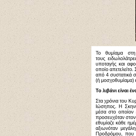
Το θυμίαμα στη
τους ειδωλολάτρε
υποταγής και αφο
οποίο απετελείτο. 
από 4 συστατικά στ
(ή μοσχοθυμίαμα) κ
Το λιβάνι είναι έ
Στα χρόνια του Κυ
Ιώσηπος. Η Σκηνή
μέσα στο οποίον 
προσευχόταν στον 
εθυμίαζε κάθε ημέ
αξιωνόταν μεγάλη
Προδρόμου, που 