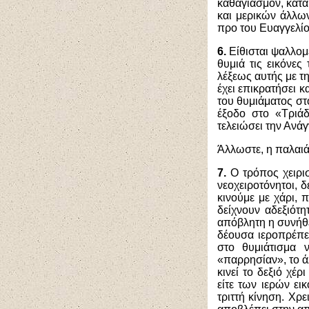
καθαγιασμόν, κατά
και μερικών άλλω
προ του Ευαγγελίου
6.
Είθισται ψαλλομέ
θυμιά τις εικόνες
λέξεως αυτής με τ
έχει επικρατήσει 
του θυμιάματος στ
έξοδο στο «Τριάδ
τελειώσει την Ανά
Άλλωστε, η παλαιά 
7.
Ο τρόπος χειρι
νεοχειροτόνητοι, 
κινούμε με χάρι,
δείχνουν αδεξιότ
απόβλητη η συνήθε
δέουσα ιεροπρέπε
στο θυμιάτισμα 
«παρρησίαν», το ά
κινεί το δεξιό χέρ
είτε των ιερών ει
τριττή κίνηση. Χρ