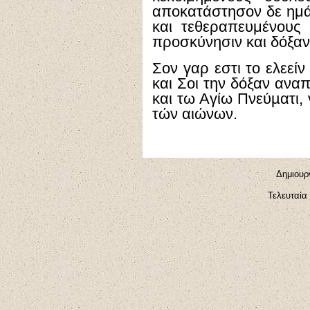
αποκατάστησον δε ημάς
και τεθεραπευμένους 
προσκύνησιν και δόξαν
Σον γαρ εστι το ελεεί
και Σοι την δόξαν ανα
και τω Αγίω Πνεύµατι, ν
τών αιώνων.
Δημιουργ
Τελευταία