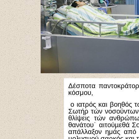
Δέσποτα παντοκράτορ
κόσμου,
ο ιατρός και βοηθός τ
Σωτήρ τών νοσούντων˙
θλίψεις τών ανθρώπω
θανάτου˙ αιτούµεθά Σο
απάλλαξον ημάς από 
µολυσµού σαρκός και 