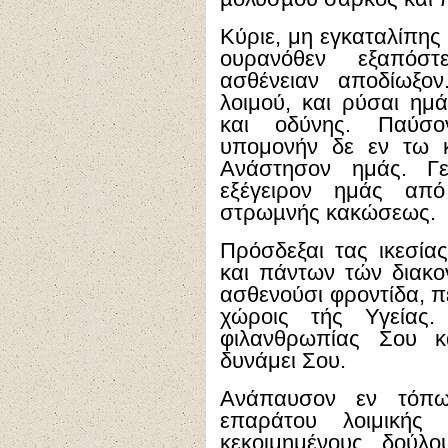
Κύριε, μη εγκαταλίπης
ουρανόθεν εξαπόστ
ασθένειαν αποδίωξον
λοιμού, και ρύσαι η
και οδύνης. Παύσο
υπομονήν δε εν τω κ
Ανάστησον ημάς. Γ
εξέγειρον ημάς απ
στρωµνής κακώσεως.
Πρόσδεξαι τας ικεσία
και πάντων τών διακο
ασθενούσι φροντίδα, π
χώροις τής Υγείας.
φιλανθρωπίας Σου κ
δυνάμει Σου.
Ανάπαυσον εν τόπ
επαράτου λοιμικής
κεκοιμημένους δούλ