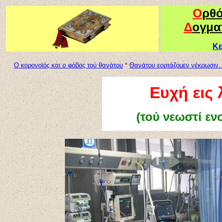
Ο
ρθ
Δ
ογμα
Κε
Ο κορονοϊός και ο φόβος τού θανάτου
*
Θανάτου εορτάζομεν νέκρωσιν
Ευχή εις
(τού νεωστί ε