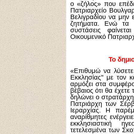
ο «ζήλος» που επέδε
Πατριαρχείο Βουλγαρ
Βελιγραδίου να μην 
ζητήματα. Ενώ τα ί
συστάσεις φαίνετα
Οικουμενικό Πατριαρχ
Το δημι
«Επιθυμώ να λύσετε
Εκκλησίας" με τον 
αρμόζει στα συμφέρο
βέβαιος ότι θα έχετε
δηλώνει ο στρατάρχης
Πατριάρχη των Σέρβ
Ιεραρχίας. Η παρέ
αναρίθμητες ενέργειε
εκκλησιαστική ηγ
τετελεσμένα των Σκο