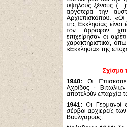
υψηλούς ξένους (…)»
αργότερα την αυσ
Αρχιεπισκόπου. «Οι
της Εκκλησίας είναι 
τον άρραφον χιτ
επιχείρησαν οι αιρετι
χαρακτηριστικά, όπω
«Εκκλησία» της εποχ
Σχίσμα 
1940:
Οι Επισκοπές
Αχρίδος - Βιτωλίω
αποτελούν επαρχία τ
1941:
Οι Γερμανοί ε
σέρβοι αρχιερείς των
Βουλγάρους.