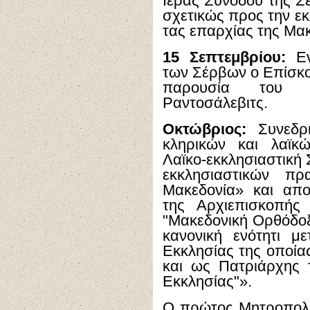
Ιεράς Συνόδου της Σ
σχετικώς προς την ε
τας επαρχίας της Μα
15 Σεπτεμβρίου:
Εν
των Σέρβων ο Επίσκο
παρουσία του υ
Ραντοσάλεβιτς.
Οκτώβριος:
Συνεδρι
κληρικών και λαϊκ
Λαϊκο-εκκλησιαστική 
εκκλησιαστικών πρ
Μακεδονία» και απ
της Αρχιεπισκοπής
"Μακεδονική Ορθόδοξ
κανονική ενότητι μ
Εκκλησίας της οποία
και ως Πατριάρχης 
Εκκλησίας"».
Ο πρώτος Μητροπολί