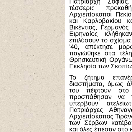
Πατριάρχη Σόφιας.
τέσσερις προκαθ
Αρχιεπίσκοποι Πεκίο
και Καρλοβακίου κ
Βικέντιος, Γερμανός
Ειρηναίος κλήθηκ
επιλύσουν το σχίσμα 
'40, απέκτησε μο
παγιώθηκε στα τέλη
Θρησκευτική Οργάν
Εκκλησία των Σκοπίω
Το ζήτημα επανέ
διαστήματα, όμως ό
του πέφτουν στο
προσπάθησαν να 
υπερβούν ατελείωτ
Πατριάρχες Αθηναγ
Αρχιεπίσκοπος Τιράν
των Σέρβων κατέβα
και όλες έπεσαν στο 