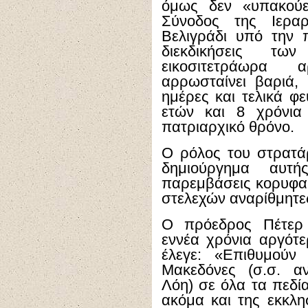
όμως δεν «υπακούε
Σύνοδος της Ιεραρ
Βελιγράδι υπό την π
διεκδικήσεις τω
εικοσιτετράωρα 
αρρωσταίνει βαριά,
ημέρες και τελικά φε
ετών και 8 χρόνια
πατριαρχικό θρόνο.
Ο ρόλος του στρατάρ
δημιούργημα αυτ
παρεμβάσεις κορυφα
στελεχών αναρίθμητε
Ο πρόεδρος Πέτερ 
εννέα χρόνια αργότ
έλεγε: «Επιθυμούν
Μακεδόνες (σ.σ. α
Λόη) σε όλα τα πεδία
ακόμα και της εκκλη