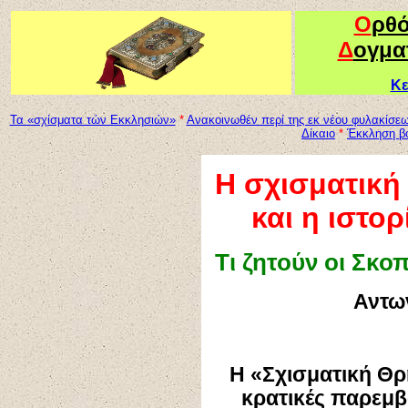
Ο
ρθ
Δ
ογμα
Κε
Τα «σχίσματα τών Εκκλησιών»
*
Ανακοινωθέν περ
ί
της εκ νέου φυλακίσεω
Δίκαιο
*
Έ
κκληση β
Η σχισματική
και η ιστο
Τι ζητούν οι Σκο
Αντω
H
«Σχισματική Θρ
κρατικές παρεμβ