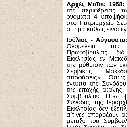
Αρχές Μαΐου 1958:
της περιφέρειας τ
ονόματα 4 υποψήφι
στο Πατριαρχείο Σερ
αίτημα καθώς είναι έγ
Ιούλιος - Αύγουστο
Ολομέλεια του 
Πρωτοβουλίας δι
Εκκλησίας εν Μακεδ
την ρύθμισιν των ε
Σερβικής Μακεδ
αποφάσεις». Οπως
έντυπο της Συνόδου
της εποχής εκείνης,
Συμβουλίου Πρωτοβ
Σύνοδος της Ιεραρχ
Εκκλησίας δεν εξεπ
αίτινες απορρέουν ε
μεταξύ του Συμβου