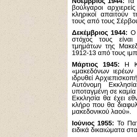
Νοέμβριος 1944:
Τα 
βούλγαροι αρχιερείς
κληρικοί απαιτούν 
τους από τους Σέρβο
Δεκέμβριος 1944:
Ο 
στόχος τους είνα
τμημάτων της Μακε
1912-13 από τους ιμπ
Μάρτιος 1945:
Η Κλ
«μακεδόνων ιερέων 
ιδρυθεί Αρχιεπισκοπ
Αυτόνομη Εκκλησί
υποταγμένη σε καμία
Εκκλησία θα έχει εθ
κλήρο που θα διαφυλ
μακεδονικού λαού».
Ιούνιος 1955:
Το Πατ
ειδικά δικαιώματα στ