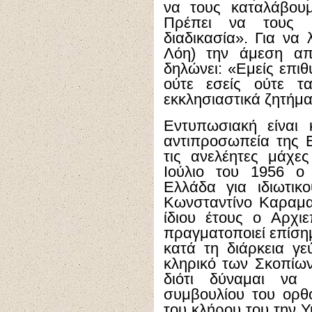
να τους καταλάβου
Πρέπει να τους 
διαδικασία». Για να
Λόη) την άμεση απ
δηλώνει: «Εμείς επι
ούτε εσείς ούτε τ
εκκλησιαστικά ζητήμα
Εντυπωσιακή είναι
αντιπροσωπεία της 
τις ανελέητες μάχε
Ιούλιο του 1956 ο
Ελλάδα για ιδιωτικ
Κωνσταντίνο Καραμα
ίδιου έτους ο Αρχ
πραγματοποιεί επίσημ
κατά τη διάρκεια γε
κληρικό των Σκοπίων
διότι δύναμαι να 
συμβουλίου του ορθ
του κλήρου του την Υ