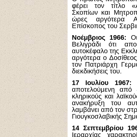
φέρει τον τίτλο «
Σκοπίων και Μητροπ
ώρες αργότερα Αρ
Επίσκοπος του Σερβι
Νοέμβριος 1966:
Οι
Βελιγράδι ότι απ
αυτοκέφαλο της Εκκλη
αργότερα ο Δοσίθεος
τον Πατριάρχη Γερμα
διεκδικήσεις του.
17 Ιουλίου 1967:
Η
αποτελούμενη από 
κληρικούς και λαϊκο
ανακήρυξη του αυ
λαμβάνει από τον στ
Γιουγκοσλαβικής Σημ
14 Σεπτεμβρίου 19
Ιεραρχίας χαρακτηρ