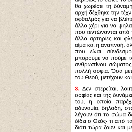
θα χωρέσει τη δύναμ
αρχή δέχθηκε την τέχνη
οφθαλμός για να βλέπει
άλλο χέρι για να ψηλα
που τεντώνονται από 
άλλο αρτηρίες και φλ
αίμα και η αναπνοή, ά
που είναι σύνδεσμ
μπορούμε να πούμε τ
ανθρωπίνου σώματος 
πολλή σοφία. Όσα μετ
του Θεού, μετέχουν κα
3.
Δεν στερείται, λοι
σοφίας και της δυνάμ
του, η οποία παρέχε
αδυναμία, δηλαδή, στ
λέγουν ότι το σώμα δ
δίδει ο Θεός· τι από τ
διότι τώρα ζουν και 