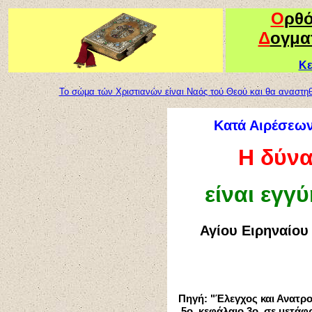
Ο
ρθ
Δ
ογμα
Κε
Το σώμα τών Χριστιανών είναι Ναός τού Θεού και θα αναστηθ
Κατά Αιρέσεων
Η δύνα
είναι εγγ
Αγίου Ειρηναίου
Πηγή: "Έλεγχος και Ανατρ
5ο, κεφάλαιο 3ο, σε μετά