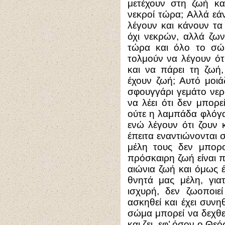
μετέχουν στη ζωή και
νεκροί τώρα; Αλλά εάν
λέγουν και κάνουν τα
όχι νεκρών, αλλά ζω
τώρα και όλο το σώ
τολμούν να λέγουν ότ
και να πάρει τη ζωή
έχουν ζωή; Αυτό μοιά
σφουγγάρι γεμάτο νερ
να λέει ότι δεν μπορε
ούτε η λαμπάδα φλόγα.
ενώ λέγουν ότι ζουν 
έπειτα εναντιώνονται σ
μέλη τους δεν μπορ
πρόσκαιρη ζωή είναι 
αιώνια ζωή και όμως 
θνητά μας μέλη, γιατ
ισχυρή, δεν ζωοποιε
ασκηθεί και έχει συνηθ
σώμα μπορεί να δεχθεί 
και ζει, εφ’ όσον ο Θεός