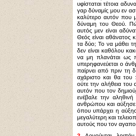
υφίσταται τέτοια αδυνα
γαρ δύναμίς μου εν ασθ
καλύτερο αυτόν που μ
δύναμη του Θεού. Π
αυτός μεν είναι αδύν
Θεός είναι αθάνατος κ
τα δύο; Το να μάθει 
δεν είναι καθόλου κακ
να μη πλανάται ως π
υπερηφανεύεται ο άνθ
παίρνει από πριν τη 
αχάριστο και θα του 
ούτε την αλήθεια του 
αυτόν που τον δημιού
ενέβαλε την αληθινή
ανθρώπου και αύξησε
όπου υπάρχει η αύξησ
μεγαλύτερη και τελειοπ
αυτούς που τον αγαπο
2.
Αρνούνται, λοιπόν