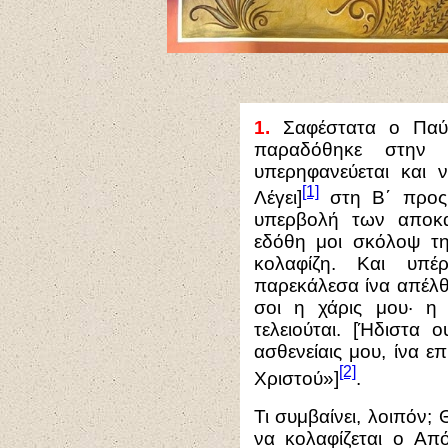
1.
Σ
αφέστατα ο Παύ
παραδόθηκε στην 
υπερηφανεύεται και 
[1]
Λέγει]
στη Β΄ προς 
υπερβολή των αποκα
εδόθη μοι σκόλοψ τη
κολαφίζη. Και υπέ
παρεκάλεσα ίνα απέλθη
σοι η χάρις μου· η
τελειούται. [Ήδιστα 
ασθενείαις μου, ίνα ε
[2]
Χριστού»]
.
Τι συμβαίνει, λοιπόν;
να κολαφίζεται ο Απ