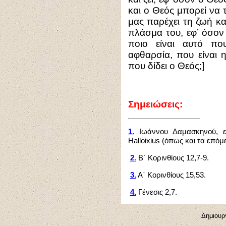
και ο Θεός μπορεί να 
μας παρέχει τη ζωή κα
πλάσμα του, εφ’ όσον
ποιο είναι αυτό πο
αφθαρσία, που είναι 
που δίδει ο Θεός;]
Σημειώσεις:
1.
Ιωάννου Δαμασκηνού, ε
Halloixius (όπως και τα επό
2.
Β΄ Κορινθίους 12,7-9.
3.
Α΄ Κορινθίους 15,53.
4.
Γένεσις 2,7.
Δημιουρ