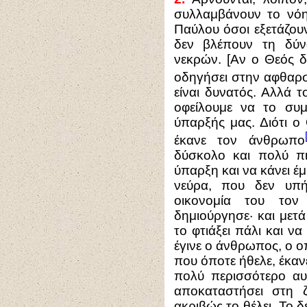
συλλαμβάνουν το νό
Παύλου όσοι εξετάζου
δεν βλέπουν τη δύν
νεκρών. [Αν ο Θεός δ
οδηγήσει στην αφθαρσ
είναι δυνατός. Αλλά τ
οφείλουμε να το συ
ύπαρξής μας. Διότι ο
έκανε τον άνθρωπο
δύσκολο και πολύ πι
ύπαρξη και να κάνει έ
νεύρα, που δεν υπή
οικονομία του το
δημιούργησε· και μετ
το φτιάξει πάλι και ν
έγινε ο άνθρωπος, ο οπ
που όποτε ήθελε, έκα
πολύ περισσότερο αυ
αποκαταστήσει στη ζ
ακριβώς το θέλει. Το 