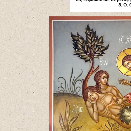
δ. Θ.