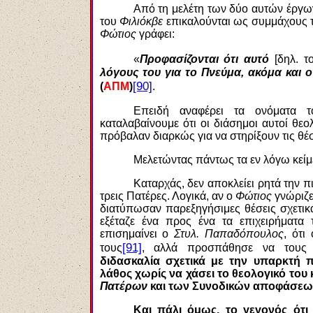
Από τη μελέτη των δύο αυτών έργω
του
Φιλιόκβε
επικαλούνται ως συμμάχους τ
Φώτιος
γράφει:
«
Προφασίζονται ότι αυτό
[δηλ. τ
λόγους του για το Πνεύμα, ακόμα και 
[90]
(
ΑΠΜ
)
.
Επειδή αναφέρει τα ονόματα τ
καταλαβαίνουμε ότι οι διάσημοι αυτοί θεο
πρόβαλαν διαρκώς για να στηρίξουν τις θέσ
Μελετώντας πάντως τα εν λόγω κείμ
Καταρχάς, δεν αποκλείει ρητά την 
τρεις Πατέρες. Λογικά, αν ο
Φώτιος
γνώριζε 
διατύπωσαν παρεξηγήσιμες θέσεις σχετικ
εξέταζε ένα προς ένα τα επιχειρήματα
επισημαίνει ο
Στυλ. Παπαδόπουλος
, ότι
[91]
τους
, αλλά προσπάθησε να τους
διδασκαλία σχετικά με την υπαρκτή π
λάθος χωρίς να χάσει το θεολογικό του
Πατέρων
και των Συνοδικών αποφάσεων
Και πάλι όμως, το γεγονός ότι