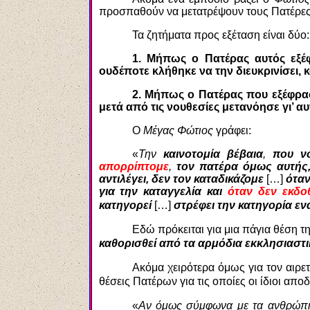
προσπαθούν να μετατρέψουν τους Πατέρες
Τα ζητήματα προς εξέταση είναι δύο:
1.
Μήπως ο Πατέρας αυτός εξέφ
ουδέποτε κλήθηκε να την διευκρινίσει, κ
2.
Μήπως ο Πατέρας που εξέφρασ
μετά από τις νουθεσίες μετανόησε γι’ αυ
Ο
Μέγας Φώτιος
γράφει:
«
Την
καινοτομία βέβαια
,
που νο
απορρίπτομε
,
τον πατέρα όμως αυτής, 
αντιλέγει, δεν τον καταδικάζομε
[…]
όταν
για την καταγγελία και
όταν δεν εκδο
κατηγορεί
[…]
στρέφει την κατηγορία εν
Εδώ πρόκειται για μια πάγια θέση τη
καθορισθεί από τα αρμόδια εκκλησιαστικ
Ακόμα χειρότερα όμως για τον αιρετι
θέσεις Πατέρων για τις οποίες οι ίδιοι απο
«
Αν όμως σύμφωνα με τα ανθρώπιν