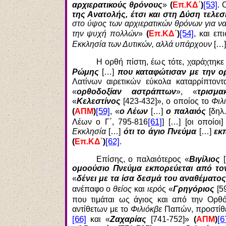
[53]
αρχιερατικούς θρόνους
»
(
Επ.ΚΔ΄
)
. 
της Ανατολής, έτσι και στη Δύση τελ
στο ύψος των αρχιερατικών θρόνων για να
[54]
την ψυχή πολλών
»
(
Επ.ΚΔ΄
)
, και επι
Εκκλησία των Δυτικών, αλλά υπάρχουν
[…]
Η ορθή πίστη, έως τότε, χαράχτηκε
Ρώμης
[…]
που καταφώτισαν με την ο
Λατίνων αιρετικών εύκολα καταρρίπτο
«
ορθοδοξίαν αστράπτων
», «
τρισμ
«
Κελεστίνος
[423-432]», ο οποίος το
Φιλ
[59]
(
ΑΠΜ
)
, «
ο Λέων
[…]
ο παλαιός
[δηλ
[61]
Λέων ο Γ΄, 795-816
] […] [οι οποίοι
Εκκλησία
[…]
ότι το άγιο Πνεύμα
[…]
εκ
[62]
(
Επ.ΚΔ΄
)
.
Επίσης, ο παλαιότερος «
Βιγίλιος
ομοούσιο Πνεύμα εκπορεύεται από το
«
δένει με τα ίσα δεσμά του αναθέματος
ανέπαφο ο
θείος
και
ιερό
ς «
Γρηγόριος
[5
που τιμάται ως άγιος και από την Ορθ
αντίθετων με το
Φιλιόκβε
Παπών, προστίθε
[66]
[6
και «
Ζαχαρίας
[741-752]»
(
ΑΠΜ
)