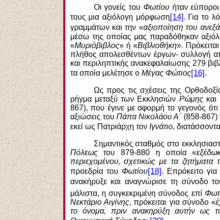
Οι γονείς του
Φωτίου
ήταν εύποροι
[14]
τους μια αξιόλογη μόρφωση
. Για το λ
γραμμάτων και την «
αξιοποίηση του ανεξά
μέσω της οποίας μας παραδόθηκαν αξιόλο
«
Μυριόβιβλος
» ή «
Βιβλιοθήκη
». Πρόκειτα
πλήθος απολεσθέντων έργων- συλλογή από
και περιληπτικής ανακεφαλαίωσης 279 βιβλ
[16]
τα οποία μελέτησε ο
Μέγας Φώτιος
.
Ως προς τις σχέσεις της Ορθοδοξί
ρήγμα μεταξύ των Εκκλησιών
Ρώμης
και
867), που έγινε με αφορμή το γεγονός ότι
αξιώσεις του
Πάπα Νικολάου Α΄
(858-867) 
εκεί ως Πατριάρχη τον
Ιγνάτιο
, διατάσσοντ
Σημαντικός σταθμός στο εκκλησιαστ
Πόλεως
του 879-880 η οποία «
εξέδω
περιεχομένου, σχετικώς με τα ζητήματα
[18]
προεδρία του
Φωτίου
. Επρόκειτο γι
ανακήρυξε και αναγνώρισε τη σύνοδο τ
μάλιστα, η συγκεκριμένη σύνοδος επί
Φωτ
Νεκτάριο Αιγίνης
, πρόκειται για σύνοδο «
έ
το όνομα, πριν ανακηρύξη αυτήν ως το