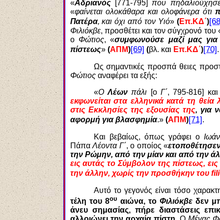
«
Αδριανός
[771-795]
που πηδαλιούχησε
«
φαίνεται ολοκάθαρα και ολοφάνερα ότι
π
[68
Πατέρα
, και όχι από τον Υιό
»
(
Επ.ΚΔ΄
)
Φιλιόκβε
, προσθέτει και τον σύγχρονό του 
ο
Φώτιος
, «
συμφωνούσε μαζί μας για
[69]
[70]
πίστεως
»
(
ΑΠΜ
)
(
βλ. και
Επ.ΚΔ΄
)
.
Ως σημαντικές προσπά θειες προσ
Φώτιος
αναφέρει τα εξής:
«
Ο
Λέων
πάλι
[ο
Γ΄
, 795-816] κα
εκφωνείται στα ελληνικά κατά τη θεία
στις Εκκλησίες της εξουσίας της
, για
[71]
αφορμή για βλασφημία
.»
(
ΑΠΜ
)
.
Και βεβαίως, όπως γράφει ο
Ιωά
Πάπα
Λέοντα Γ΄
, ο οποίος «
ετοποθέτησε
την Ρώμην, από την μίαν και από την ά
εις αυτάς το Σύμβολον της πίστεως, εις 
την άλλην, χωρίς την προσθήκην του fil
Αυτό το γεγονός είναι τόσο χαρακτ
ου
τέλη του 8
αιώνα, το
Φιλιόκβε
δεν μπ
άνευ σημασίας, πήρε διαστάσεις επι
αλλοιώνει την αρχαία πίστη
. Ο
Μέγας Φ