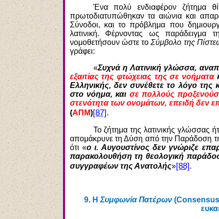
Ένα πολύ ενδιαφέρον ζήτημα θ
πρωτοδιατυπώθηκαν τα αιώνια και απαρα
Σύνοδοι, και το πρόβλημα που δημιουρ
λατινική. Φέρνοντας ως παράδειγμα 
νομοθετήσουν ώστε το
Σύμβολο της Πίστε
γράφει:
«
Συχνά η Λατινική γλώσσα, αναπ
εξαιτίας της φτώχειας της σε νοήματα
κ
Ελληνικής, δεν συνέθετε το λόγο της 
στο νόημα, και
σε πολλούς προξενούσ
στενότητα των ονομάτων, επειδή δεν ε
[87]
(
ΑΠΜ
)
.
Το ζήτημα της λατινικής γλώσσας ή
απομάκρυνε τη Δύση από την Παράδοση της
ότι «
ο ι. Αυγουστίνος δεν γνώριζε επ
παρακολουθήση τη θεολογική παράδοσ
[88]
συγγραφέων της Ανατολής
»
.
9.
Η
Συμφωνία Πατέρων
(Consensus 
ευκα