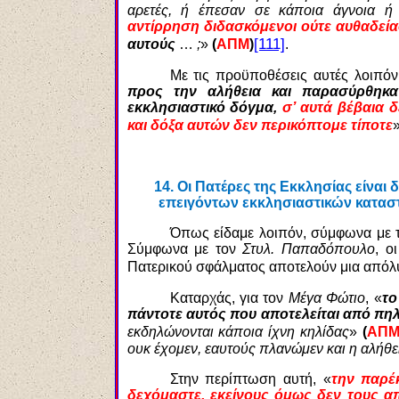
αρετές, ή έπεσαν σε κάποια άγνοια 
αντίρρηση διδασκόμενοι ούτε αυθαδεία
[111]
αυτούς
…
;
»
(
ΑΠΜ
)
.
Με τις προϋποθέσεις αυτές λοιπόν
προς την αλήθεια και παρασύρθηκα
εκκλησιαστικό δόγμα,
σ’ αυτά βέβαια δ
και δόξα αυτών δεν περικόπτομε τίποτε
14.
Οι Πατέρες της Εκκλησίας είναι 
επειγόντων εκκλησιαστικών κατασ
Όπως είδαμε λοιπόν, σύμφωνα με 
Σύμφωνα με τον
Στυλ. Παπαδόπουλο
, ο
Πατερικού σφάλματος αποτελούν μια απόλ
Καταρχάς, για τον
Μέγα Φώτιο
, «
το
πάντοτε αυτός που αποτελείται από πηλ
εκδηλώνονται κάποια ίχνη κηλίδας
»
(
ΑΠ
ουκ έχομεν, εαυτούς πλανώμεν και η αλήθει
Στην περίπτωση αυτή, «
την παρέ
δεχόμαστε, εκείνους όμως δεν τους 