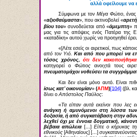
αλλά οφείλουμε να ε
Σύμφωνα με τον
Μέγα Φώτιο
, ένα
«
αξιοθαύμαστα
», που ακτινοβολεί «
αρετ
βίου του
» συνοδεύεται από «
άμεμπτη
» 
μας για τις απόψεις ενός Πατέρα της Ε
«καταδίκη» αυτού χωρίς να προηγηθεί έρε
«[Λέτε εσείς οι αιρετικοί, πως κάπ
από τον Υιό.
Και από που μπορεί να επ
τόσος χρόνος,
ότι δεν κακοποιήθηκ
κατηγορεί ο
Φώτιος
ανοιχτά τους αιρε
πνευματομάχοι νοθεύσει τα συγγράμμ
Και δεν είναι μόνο αυτό. Είναι πι
[104]
ίσως κατ’ οικονομίαν
»
(
ΑΠΜ
)
(βλ. κ
δίνει ο
Απόστολος Παύλος
:
«
Τα είπαν αυτά εκείνοι που λες 
ανάγκη ή αμυνόμενοι στη λύσσα των 
δοξασία, ή από συγκατάβαση στην αδυ
λεχθεί όχι με έννοια δογματική, κάνο
βέβαια απώλεια
[…]
Είπε ο κήρυκας τ
εθνικούς
[Αθηναίους] […]
συγκατανεύοντας