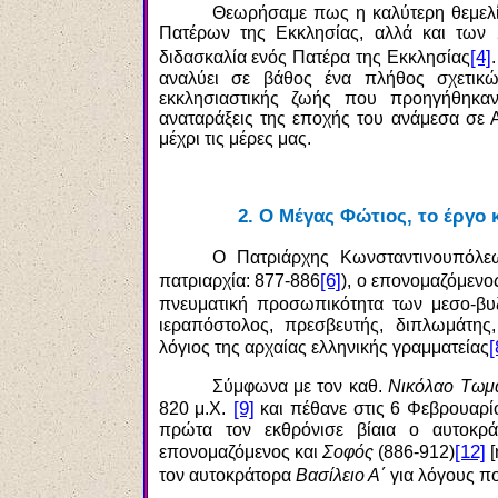
Θεωρήσαμε πως η καλύτερη θεμελί
Πατέρων της Εκκλησίας, αλλά και των 
[4]
διδασκαλία ενός Πατέρα της Εκκλησίας
αναλύει σε βάθος ένα πλήθος σχετικ
εκκλησιαστικής ζωής που προηγήθηκαν,
αναταράξεις της εποχής του ανάμεσα σε 
μέχρι τις μέρες μας.
2.
Ο Μέγας Φώτιος, το έργο 
O Πατριάρχης Κωνσταντινουπόλ
[6]
πατριαρχία: 877-886
), ο επονομαζόμενος
πνευματική προσωπικότητα των μεσο-βυ
ιεραπόστολος, πρεσβευτής, διπλωμάτης
[
λόγιος της αρχαίας ελληνικής γραμματείας
Σύμφωνα με τον καθ.
Νικόλαο Τωμ
[9]
820 μ.Χ.
και πέθανε στις 6 Φεβρουαρί
πρώτα τον εκθρόνισε βίαια ο αυτοκρ
[12]
επονομαζόμενος και
Σοφός
(886-912)
[
τον αυτοκράτορα
Βασίλειο Α΄
για λόγους πο