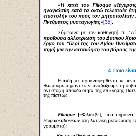
«
Η κατά του Filioque εξέγερσ
ηναγκάσθη κατά τα οκτώ τελευταία έτη
επιστολήν του προς τον μητροπολίτην
[35]
Πνεύματος μυσταγωγίας
»
.
Σύμφωνα με τον καθηγητή π.
Γε
προϊούσα αλλοτρίωση του Δυτικού Χρισ
έργο του ‘’Περί της του Αγίου Πνεύμα
πηγή για την κατανόηση του βάρους της 
4.
Ποια είναι
Επειδή τα προαναφερθέντα κείμεν
θεωρούμε σημαντικό ν’ αναδείξουμε τη σοβα
αντίστοιχη σπουδαιότητα της επίκλησης Πα
της πίστεως.
Filioque
[=Φιλιόκβε], που σημαίνει
Ρωμαιοκαθολικών
στη λατινική μετάφραση τ
γράμματα):
Και εις το Πνεύμα το άγιον,