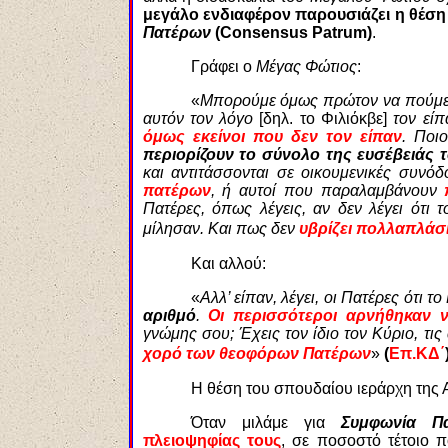
μεγάλο ενδιαφέρον παρουσιάζει η θέση 
Πατέρων
(Consensus Patrum)
.
Γράφει ο
Μέγας Φώτιος
:
«
Μπορούμε όμως πρώτον να πούμε σ
αυτόν τον λόγο
[δηλ. το Φιλιόκβε]
τον είπ
όμως εκείνοι που δεν τον είπαν
. Ποι
περιορίζουν το σύνολο της ευσέβειάς 
και αντιτάσσονται σε οικουμενικές συνό
πατέρων
, ή αυτοί που παραλαμβάνουν
Πατέρες, όπως λέγεις, αν δεν λέγει ότι τ
μίλησαν. Και πως δεν
υβρίζει πολλαπλάσ
Και αλλού:
«
Αλλ’ είπαν, λέγει, οι Πατέρες ότι 
αριθμό
.
Οι περισσότεροι αρνήθηκαν 
γνώμης σου; Έχεις τον ίδιο τον Κύριο, τ
χορό των θεοφόρων Πατέρων
»
(
Επ.ΚΔ΄
Η θέση του σπουδαίου ιεράρχη της Α
Όταν μιλάμε για
Συμφωνία Π
πλειοψηφίας τους
, σε ποσοστό τέτοιο 