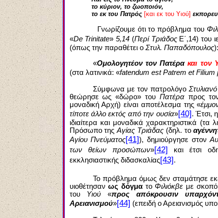
το κύριον, το ζωοποιόν,
το εκ του Πατρός
[και εκ του Υιού]
εκπορευ
Γνωρίζουμε ότι το πρόβλημα του
Φιλ
«
De Trinitate
»
5,14
(
Περί Τριάδος
Ε΄,14) του 
(όπως την παραθέτει ο
Στυλ. Παπαδόπουλος
)
«
Ομολογητέον τον Πατέρα
και τον 
(στα λατινικά: «
fatendum est Patrem et Filium 
Σύμφωνα με τον πατρολόγο
Στυλιαν
θεώρησε ως «δώρο» του
Πατέρα
προς τ
μοναδική Αρχή) είναι αποτέλεσμα της «
έμμο
[40]
τίποτε άλλο εκτός από την ουσία
»
. Έτσι,
ιδιαίτερα και μοναδικά χαρακτηριστικά (τα 
Πρόσωπο της
Αγίας Τριάδας
(δηλ. το
αγέννη
[41]
Αγίου Πνεύματος
), δημιούργησε στον
Αυ
[42]
των θείων προσώπων
»
και έτσι οδη
[43]
εκκλησιαστικής διδασκαλίας
.
Το πρόβλημα όμως δεν σταμάτησε εκεί,
υιοθέτησαν
ως δόγμα
το
Φιλιόκβε
με σκοπό 
του
Υιού
«
προς απόκρουσιν υπαρχόντ
[44]
Αρειανισμού
»
(επειδή ο Αρειανισμός υπο