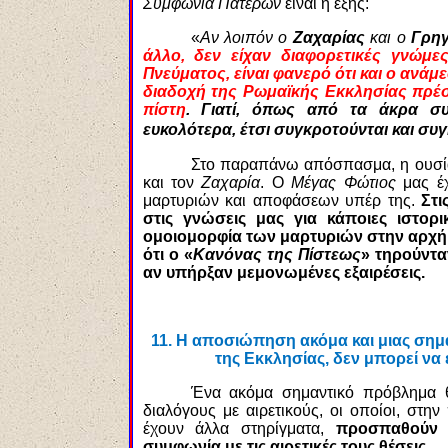
Συμφωνία Πατέρων
είναι η εξής:
«
Αν λοιπόν ο
Ζαχαρίας
και ο
Γρηγ
άλλο, δεν είχαν διαφορετικές γνώμε
Πνεύματος, είναι φανερό ότι και ο ανά
διαδοχή της Ρωμαϊκής Εκκλησίας πρέσ
πίστη
. Γιατί, όπως από τα άκρα συ
ευκολότερα, έτσι συγκροτούνται και συ
Στο παραπάνω απόσπασμα, η ουσία
και τον
Ζαχαρία
. Ο
Μέγας Φώτιος
μας έχ
μαρτυριών και αποφάσεων υπέρ της.
Στι
στις γνώσεις μας για κάποιες ιστο
ομοιομορφία των μαρτυριών στην αρχή 
ότι ο «
Κανόνας της Πίστεως
» τηρούντα
αν υπήρξαν μεμονωμένες εξαιρέσεις.
11.
Η αποσιώπηση ακόμα και μιας σημα
της Εκκλησίας, δεν μπορεί να
Ένα ακόμα σημαντικό πρόβλημα 
διαλόγους με αιρετικούς, οι οποίοι, στ
έχουν άλλα στηρίγματα,
προσπαθούν 
συμφωνία με τις αιρετικές τους θέσεις
.