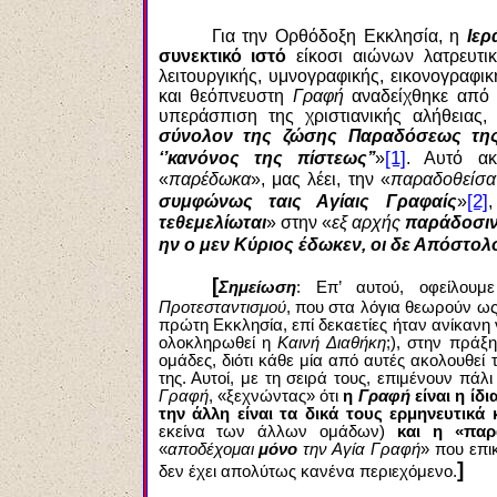
Για την Ορθόδοξη Εκκλησία, η
Ιε
συνεκτικό ιστό
είκοσι αιώνων λατρευτικ
λειτουργικής, υμνογραφικής, εικονογραφι
και θεόπνευστη
Γραφή
αναδείχθηκε από 
υπεράσπιση της χριστιανικής αλήθειας,
σύνολον της ζώσης Παραδόσεως της
[1]
‘’κανόνος της πίστεως’’
»
. Αυτό ακ
«
παρέδωκα
», μας λέει, την «
παραδοθείσα
[2]
συμφώνως ταις Αγίαις Γραφαίς
»
τεθεμελίωται
» στην «
εξ αρχής
παράδοσιν 
ην ο μεν Κύριος έδωκεν, οι δε Απόστολο
[
Σημείωση
: Επ’ αυτού, οφείλου
Προτεσταντισμού
, που στα λόγια θεωρούν ως
πρώτη Εκκλησία, επί δεκαετίες ήταν ανίκανη
ολοκληρωθεί η
Καινή Διαθήκη
;), στην πράξ
ομάδες, διότι κάθε μία από αυτές ακολουθε
της. Αυτοί, με τη σειρά τους, επιμένουν πάλ
Γραφή
, «ξεχνώντας» ότι
η
Γραφή
είναι η ίδ
την άλλη είναι τα δικά τους ερμηνευτικ
εκείνα των άλλων ομάδων)
και η «παρ
«
αποδέχομαι
μόνο
την Αγία Γραφή
» που επι
]
δεν έχει απολύτως κανένα περιεχόμενο.