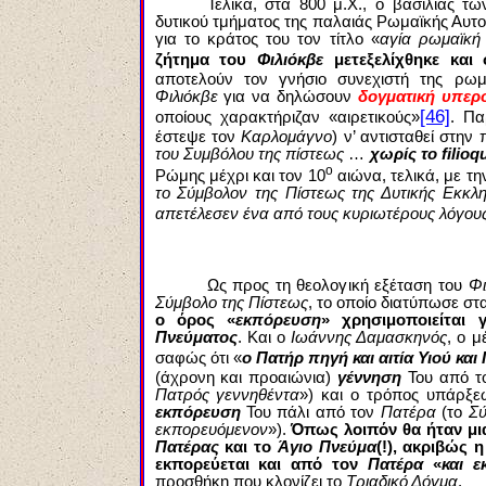
Τελικά, στα 800 μ.Χ., ο βασιλιάς τ
δυτικού τμήματος της παλαιάς Ρωμαϊκής Αυτο
για το κράτος του τον τίτλο «
αγία ρωμαϊκή
ζήτημα του
Φιλιόκβε
μετεξελίχθηκε και 
αποτελούν τον γνήσιο συνεχιστή της ρωμ
Φιλιόκβε
για να δηλώσουν
δογματική υπερ
[46]
οποίους χαρακτήριζαν «αιρετικούς»
. Πα
έστεψε τον
Καρλομάγνο
) ν’ αντισταθεί στην
του Συμβόλου της πίστεως
…
χωρίς το filioq
ο
Ρώμης μέχρι και τον 10
αιώνα, τελικά, με τη
το Σύμβολον της Πίστεως της Δυτικής Εκκλη
απετέλεσεν ένα από τους κυριωτέρους λόγου
Ως προς τη θεολογική εξέταση του
Φι
Σύμβολο της Πίστεως
, το οποίο διατύπωσε στ
ο όρος «
εκπόρευση
» χρησιμοποιείται
Πνεύματος
. Και ο
Ιωάννης Δαμασκηνός
, ο 
σαφώς ότι «
ο Πατήρ πηγή και αιτία Υιού και
(άχρονη και προαιώνια)
γέννηση
Του από 
Πατρός γεννηθέντα
») και ο τρόπος υπάρξ
εκπόρευση
Του πάλι από τον
Πατέρα
(το
Σύ
εκπορευόμενον
»).
Όπως λοιπόν θα ήταν μια
Πατέρας
και το
Άγιο Πνεύμα
(!), ακριβώς 
εκπορεύεται και από τον
Πατέρα
«
και ε
προσθήκη που κλονίζει το
Τριαδικό Δόγμα
.