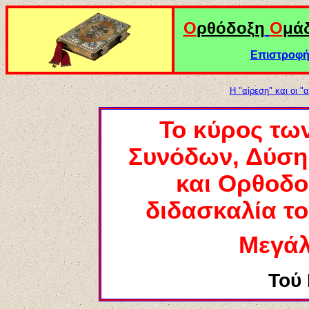
Ο
ρθόδοξη
Ο
μά
Επιστροφή 
Η "αίρεση" και οι "
Το κύρος τω
Συνόδων, Δύση 
και Ορθοδο
διδασκαλία το
Μεγάλ
Τού