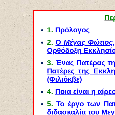
Πε
1.
Πρόλογος
2.
Ο
Μέγας Φώτιος
Ορθόδοξη Εκκλησί
3.
Ένας Πατέρας τη
Πατέρες της Εκκλη
(Φιλιόκβε)
4.
Ποια είναι η αίρ
5.
Το έργο των Πα
διδασκαλία του Με