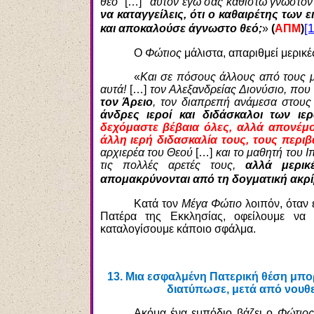
θεό’’
[…] ‘’
αυτόν εγώ σας καθιστώ γνωστόν’
να καταγγείλεις, ότι ο καθαιρέτης των
[
και αποκαλούσε άγνωστο θεό;
»
(
ΑΠΜ
)
Ο
Φώτιος
μάλιστα, απαριθμεί μερικ
«
Και σε πόσους άλλους από τους μ
αυτά!
[…]
τον Αλεξ
α
νδρε
ία
ς Διονύσιο, πο
τον Άρειο
, τον διαπρεπή ανάμεσα στους
άνδρες ιεροί και διδάσκαλοι των ι
δεχόμαστε βέβαια όλες, αλλά απονέμον
άλλη ιερή διδασκαλία τους, τους περι
αρχιερέα του Θεού
[…]
και το μαθητή του 
τις πολλές αρετές τους,
αλλά μερι
απομακρύνονται από τη δογματική ακρί
Κατά τον
Μέγα Φώτιο
λοιπόν, όταν 
Πατέρα της Εκκλησίας, οφείλουμε να
καταλογίσουμε κάποιο σφάλμα.
13.
Μια εσφαλμένη Πατερική θέση μπορε
διατύπωσε, μετά από νουθεσ
Ακόμα ένα εμπόδιο βάζει ο
Φώτιος