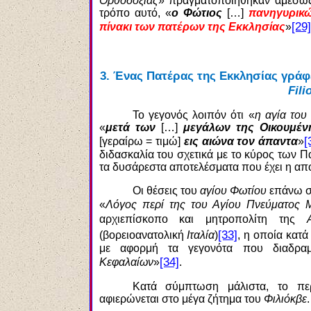
Ορθοδοξίας
» πραγματοποιήθηκαν αμέσως
τρόπο αυτό, «
ο Φώτιος
[…]
πανηγυρικώ
[29]
πίνακι των πατέρων της Εκκλησίας
»
3.
Ένας Πατέρας της Εκκλησίας γράφε
Fili
Το γεγονός λοιπόν ότι «
η αγία του
«
μετά των
[…]
μεγάλων της Οικουμέ
[
[γεραίρω
= τιμώ]
εις αιώνα τον άπαντα
»
διδασκαλία του σχετικά με το κύρος των 
τα δυσάρεστα αποτελέσματα που έχει η απ
Οι θέσεις του
αγίου Φωτίου
επάνω στ
«
Λόγος περί της του Αγίου Πνεύματος 
αρχιεπίσκοπο και μητροπολίτη της
[33]
(βορειοανατολική
Ιταλία
)
, η οποία κατά
με αφορμή τα γεγονότα που διαδραμ
[34]
Κεφαλαίων
»
.
Κατά σύμπτωση μάλιστα, το π
αφιερώνεται στο μέγα ζήτημα του
Φιλιόκβε