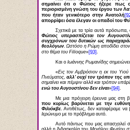
σημαίνει ότι ο
Φώτιος
ήξερε πως οι 
περιορισμένη γνώση του έργου των Λα
[9
που ήταν γενικότερο στην Ανατολή
απορρίψει όσα έλεγαν οι οπαδοί του
Φι
Σχετικά με τα τρία αυτά πρόσωπα,
Φώτιος υπερασπίζεται τον Αυγουστί
συγχρόνων του δυτικών ως παραχαράξ
θεολόγων
. Ωστόσο η Ρώμη αποδίδει στο
[93]
στο θέμα του Filioque
»
.
Και ο
Ιωάννης Ρωμανίδης
σημειώνει
«
Εις τον Αμβρόσιον η εκ του Υιού
Πνεύματος,
αλλ’ ουχί τον τρόπον της υ
σημαίνει και πέμψιν αλλά και τρόπον υπάρ
[94]
ενώ του Αυγουστίνου δεν είναι
»
.
Με μια πρόχειρη έρευνα μας στη β
που κυρίως βαρύνεται με την ευθύν
Φιλιόκβε
. Αντιθέτως, δεν καταφέραμε να
Ιερώνυμο
με το πρόβλημα αυτό.
Αυτό πάντως που μας απασχολεί σ
αλλά η διδασκαλία του
Μεγάλου Φωτίου
σχ