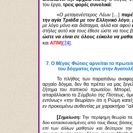
του έργα,
τρεις φορές συνολικά
:
«
Ο μεταγενέστερος Λέων
[…]
παρέ
την αγία Τριάδα με τον Ελληνικό λόγο
,
με λόγο μόνο και διάταγμα, αλλά και αφού
στήλες αυτό και τους έθεσε ώστε να τους 
ώστε να είναι σε όλους εύκολο να μαθα
[74]
και
ΑΠΜ
)
.
7.
Ο
Μέγας Φώτιος
αρνείται το πρωτεί
του δόγματος έγινε στην Ανατολή
Το πλήθος των παραπάνω αναφορ
αρχαίο δόγμα, δεν θα πρέπει να μας ξεγε
ζήτημα του
παπικού πρωτείου
. Μπορεί,
απαράλλακτο το
Σύμβολο της Πίστεως
, ό
εντόνως
» «
την θεωρίαν
» ότι η Ρώμη κατεί
εν προκειμένω αυθεντίας με χαρακτήρα ‘’αλ
[
Σημείωση:
Την περίφημη θεωρία πε
δύο κατασκευασμένες από τους ίδιους βάσεις:
επί των άλλων μαθητών και δεύτερον την