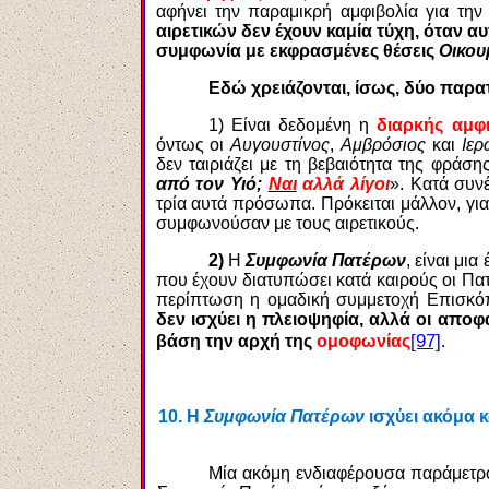
αφήνει την παραμικρή αμφιβολία για τη
αιρετικών δεν έχουν καμία τύχη, όταν α
συμφωνία με εκφρασμένες θέσεις
Οικου
Εδώ χρειάζονται, ίσως, δύο παρα
1) Είναι δεδομένη η
διαρκής αμφ
όντως οι
Αυγουστίνος
,
Αμβρόσιος
και
Ιε
δεν ταιριάζει με τη βεβαιότητα της φράσης
από τον Υιό;
Ναι
αλλά λίγοι
». Κατά συν
τρία αυτά πρόσωπα. Πρόκειται μάλλον, γι
συμφωνούσαν με τους αιρετικούς.
2)
Η
Συμφωνία Πατέρων
, είναι μι
που έχουν διατυπώσει κατά καιρούς οι Πατέ
περίπτωση η ομαδική συμμετοχή Επισκό
δεν ισχύει η πλειοψηφία, αλλά οι απο
[97]
βάση την αρχή της
ομοφωνίας
.
10.
Η
Συμφωνία Πατέρων
ισχύει ακόμα 
Μία ακόμη ενδιαφέρουσα παράμετρο