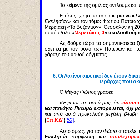
Το κείμενο της ομιλίας αντλούμε και
Επίσης, χρησιμοποιούμε μια νεοελ
Εκκλησίας
» και τον τόμο: Φωτίου Πατριάρ
Μερετάκη «Το Βυζάντιον», Θεσσαλονίκη 20
το σύμβολο «
Μερετάκης 4
»
ακολουθούμεν
Ας δούμε τώρα τα σημαντικότερα ζ
σχετικά με τον ρόλο των Πατέρων και τ
χάραξη του ορθού δόγματος.
6.
Οι Λατίνοι αιρετικοί δεν έχουν δικ
ιεράρχες που ακ
Ο
Μέγας Φώτιος
γράφει:
«
Έφτασε στ’ αυτιά μας, ότι
κάποιοι
και πανάγιο Πνεύμα εκπορεύεται, όχι μ
και από αυτό προκαλούν μεγάλη βλάβη 
[52]
(
Επ.ΚΔ΄
)
.
Αυτό όμως, για τον
Φώτιο
αποτελεί
Εκκλησία σύμφωνη και
αποδεχόμεν