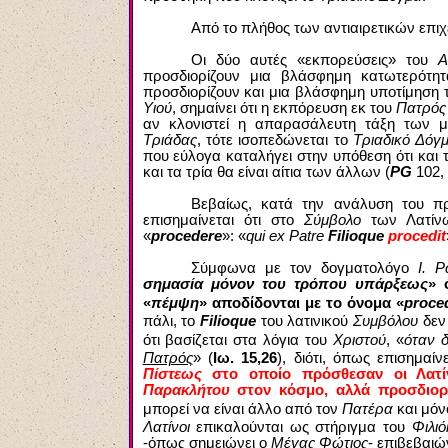
Από το πλήθος των αντιαιρετικών επι
Οι δύο αυτές «εκπορεύσεις» του
Α
προσδιορίζουν μια βλάσφημη κατωτερότη
προσδιορίζουν και μια βλάσφημη υποτίμηση
Υιού
, σημαίνει ότι η εκπόρευση εκ του
Πατρός
αν κλονιστεί η απαρασάλευτη τάξη των 
Τριάδας
, τότε ισοπεδώνεται το
Τριαδικό Δόγ
που εύλογα καταλήγει στην υπόθεση ότι και 
και τα τρία θα είναι αίτια των άλλων (
PG
102,
Βεβαίως, κατά την ανάλυση του π
επισημαίνεται ότι στο
Σύμβολο
των Λατίνω
«
procedere
»: «
qui ex Patre
Filioque
procedit
Σύμφωνα με τον δογματολόγο
Ι. Ρ
σημασία μόνον του τρόπου υπάρξεως
» 
«
πέμψη
» αποδίδονται με το όνομα «
proce
πάλι, το
Filioque
του λατινικού
Συμβόλου
δεν 
ότι βασίζεται στα λόγια του
Χριστού
, «
όταν 
Πατρός
» (
Ιω. 15,26
), διότι, όπως επισημαίν
Πίστεως
στο οποίο πρόσθεσαν οι Λατ
Παρακλήτου
στον κόσμο, αλλά προσδιορ
μπορεί να είναι άλλο από τον
Πατέρα
και μόν
Λατίνοι
επικαλούνται ως στήριγμα του
Φιλιό
-όπως σημειώνει ο
Μέγας Φώτιος
- επιβεβαιώ