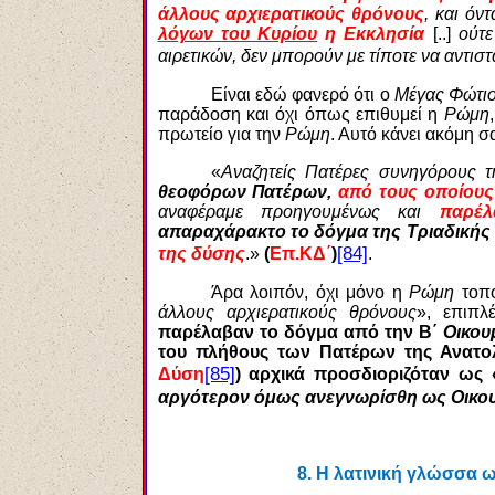
άλλους αρχιερατικούς θρόνους
, και όν
λόγων του Κυρίου
η Εκκλησία
[..]
ούτε
αιρετικών, δεν μπορούν με τίποτε να αντισ
Είναι εδώ φανερό ότι ο
Μέγας Φώτι
παράδοση και όχι όπως επιθυμεί η
Ρώμη
πρωτείο για την
Ρώμη
. Αυτό κάνει ακόμη 
«
Αναζητείς Πατέρες συνηγόρους 
θεοφόρων Πατέρων,
από τους οποίους
αναφέραμε προηγουμένως και
παρέλ
απαραχάρακτο το δόγμα της Τριαδικής
[84]
της δύσης
.»
(
Επ.ΚΔ΄
)
.
Άρα λοιπόν, όχι μόνο η
Ρώμη
τοπο
άλλους αρχιερατικούς θρόνους
», επιπ
παρέλαβαν το δόγμα από την Β΄
Οικου
του πλήθους των Πατέρων της Ανατο
[85]
Δύση
) αρχικά προσδιοριζόταν ως 
αργότερον όμως ανεγνωρίσθη ως Οικουμ
8.
Η λατινική γλώσσα 