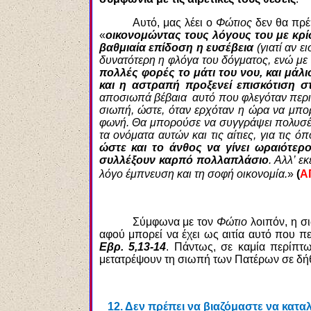
Αυτό, μας λέει ο
Φώτιος
δεν θα πρέπ
«
οικονομώντας τους λόγους του με κρί
βαθμιαία επίδοση η ευσέβεια
(γιατί αν 
δυνατότερη η φλόγα του δόγματος, ενώ με 
πολλές φορές το μάτι του νου, και μά
και η αστραπή προξενεί επισκότιση σ
αποσιωπά βέβαια αυτό που φλεγόταν περισ
σιωπή, ώστε, όταν ερχόταν η ώρα να μπο
φωνή. Θα μπορούσε να συγγράψει πολυσέλ
τα ονόματα αυτών και τις αίτιες, για τις ό
ώστε και το άνθος να γίνει ωραιότερ
συλλέξουν καρπό πολλαπλάσιο
. Αλλ’ ε
λόγο έμπνευση και τη σοφή οικονομία.
»
(
Α
Σύμφωνα με τον
Φώτιο
λοιπόν, η σι
αφού μπορεί να έχει ως αιτία αυτό που π
Εβρ. 5,13-14
. Πάντως, σε καμία περίπτω
μετατρέψουν τη σιωπή των Πατέρων σε δήθε
12.
Δεν πρέπει να βιαζόμαστε να κατα