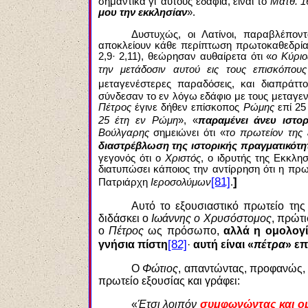
σημαντικά γι’ αυτούς εδάφια, είναι το
Ματθ. 1
μου την εκκλησίαν
».
Δυστυχώς, οι Λατίνοι, παραβλέπο
αποκλείουν κάθε περίπτωση πρωτοκαθεδρί
2,9· 2,11), θεώρησαν αυθαίρετα ότι «
ο Κύριο
την μετάδοσιν αυτού εις τους επισκόπου
μεταγενέστερες παραδόσεις, και διαπράττ
σύνδεσαν το εν λόγω εδάφιο με τους μεταγε
Πέτρος
έγινε δήθεν επίσκοπος
Ρώμης
επί 25
25 έτη εν Ρώμη
», «
παραμένει άνευ ιστο
Βούλγαρης
σημειώνει ότι «
το πρωτείον της
διαστρέβλωση της ιστορικής πραγματικότη
γεγονός ότι ο
Χριστός
, ο ιδρυτής της Εκκλη
διατυπώσει κάποιος την αντίρρηση ότι η πρ
[81]
]
Πατριάρχη
Ιεροσολύμων
.
Αυτό το εξουσιαστικό πρωτείο τη
διδάσκει ο
Ιωάννης ο Χρυσόστομος
, πρώτ
ο
Πέτρος
ως πρόσωπο,
αλλά η ομολογ
[82]
γνήσια πίστη
·
αυτή είναι «
πέτρα
» επ
Ο
Φώτιος
, απαντώντας, προφανώς,
πρωτείο εξουσίας και γράφει:
«
Έτσι λοιπόν
συμφωνώντας και ομ