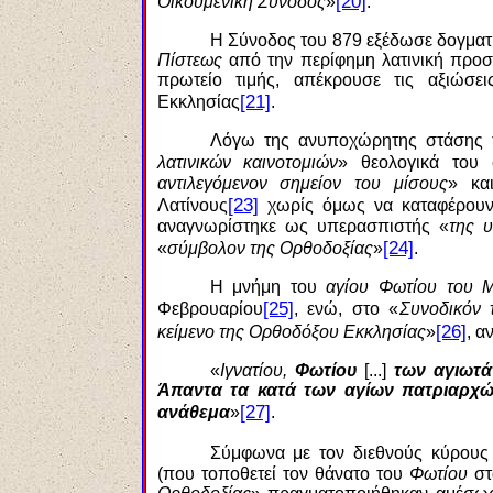
[20]
Οικουμενική Σύνοδος
»
.
Η Σύνοδος του 879 εξέδωσε δογματ
Πίστεως
από την περίφημη λατινική προ
πρωτείο τιμής, απέκρουσε τις αξιώσε
[21]
Εκκλησίας
.
Λόγω της ανυποχώρητης στάσης τ
λατινικών καινοτομιών
» θεολογικά του 
αντιλεγόμενον σημείον του μίσους
» κα
[23]
Λατίνους
χωρίς όμως να καταφέρουν 
αναγνωρίστηκε ως υπερασπιστής «
της 
[24]
«
σύμβολον της Ορθοδοξίας
»
.
Η μνήμη του
αγίου Φωτίου του 
[25]
Φεβρουαρίου
, ενώ, στο «
Συνοδικόν 
[26]
κείμενο της Ορθοδόξου Εκκλησίας
»
, α
«
Ιγνατίου,
Φωτίου
[...]
των αγιωτά
Άπαντα τα κατά των αγίων πατριαρχ
[27]
ανάθεμα
»
.
Σύμφωνα με τον διεθνούς κύρους
(που τοποθετεί τον θάνατο του
Φωτίου
στ