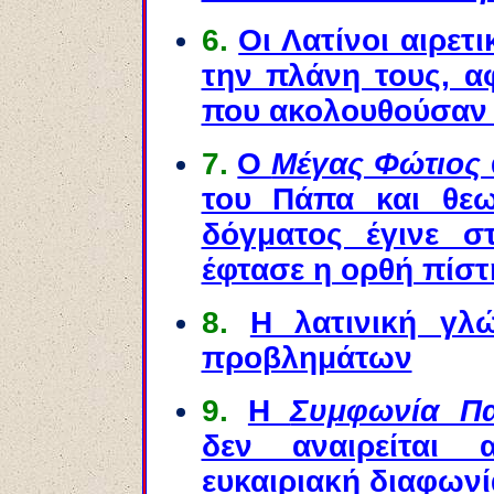
6.
Οι Λατίνοι αιρετι
την πλάνη τους, α
που ακολουθούσαν 
7.
Ο
Μέγας Φώτιος
του Πάπα και θεω
δόγματος έγινε σ
έφτασε η ορθή πίσ
8.
Η λατινική γλ
προβλημάτων
9.
Η
Συμφωνία Π
δεν αναιρείται
ευκαιριακή διαφωνί