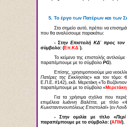
5.
Το έργο των Πατέρων και των Σ
Στο σημείο αυτό, πρέπει να επιση
που θα αναλύσουμε παρακάτω:
- Στην
Επιστολή ΚΔ΄ προς τον 
σύμβολο: (
Επ.ΚΔ΄
).
Το κείμενο της επιστολής αντλούμ
παραπέμπουμε με το σύμβολο
PG
).
Επίσης, χρησιμοποιούμε μια νεοελλ
Πατέρες της Εκκλησίας
» και τον τόμο: 
Ε.Π.Ε. #142), εκδ. Μερετάκη «Το Βυζάντιο
παραπέμπουμε με το σύμβολο «
Μερετάκη
Για τα χρήσιμα σχόλια που περιέ
επιμέλεια
Ιωάννη Βαλέττα
, με τίτλο «
Κωνσταντινουπόλεως Επιστολαί
» (εν Λονδ
- Στην ομιλία με τίτλο «
Περ
παραπέμπουμε με το σύμβολο: (
ΑΠΜ
).