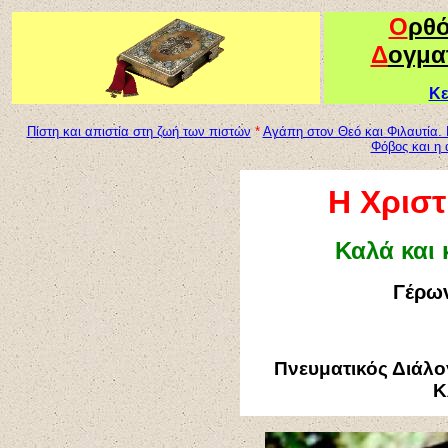
Ο
ρθ
Δ
ογμα
Κε
Πίστη και απιστία στη ζωή των πιστών
*
Αγάπη στον Θεό και Φιλαυτία. 
Φόβος και η
Η Χριστ
Καλά και 
Γέρων
Πνευματικός Διάλο
Κ