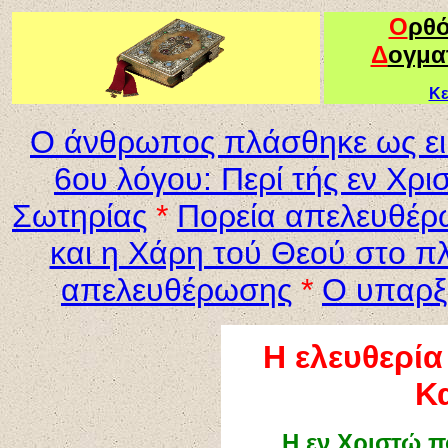
Ο
ρθ
Δ
ογμα
Κε
Ο άνθρωπος πλάσθηκε ως ει
6ου λόγου: Περί τής εν Χρ
Σωτηρίας
*
Πορεία απελευθέ
και η Χάρη τού Θεού στο πλ
απελευθέρωσης
*
Ο υπαρξι
Η ελευθερία
Κ
Η εν Χριστώ 