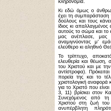
κληρονομία.
Κι εδώ όμως ο άνθρω
έχει τη συμπαράσταση 
δούλους και τους κάνει
ίδιος κι απαλλαγμένος 
αυτούς το σώμα και το αί
μας ανέπλασε, μας 
αναμιγνύοντας μ’ εμά
ελεύθερο κι αληθινό Θεό
Το τρίπτυχο, αποκατ
ελευθερία και θέωση, 
του Χριστού και με την
αντίστροφα). Πρόκειται
πορεία της και το τέ
χριστολογική αναφορά 
για το Χριστό που είνα
3, 11) βρίσκει στον Κ
Συνεχόμενος από τη
Χριστού στη ζωή του
ανυπέρβλητη πληρό