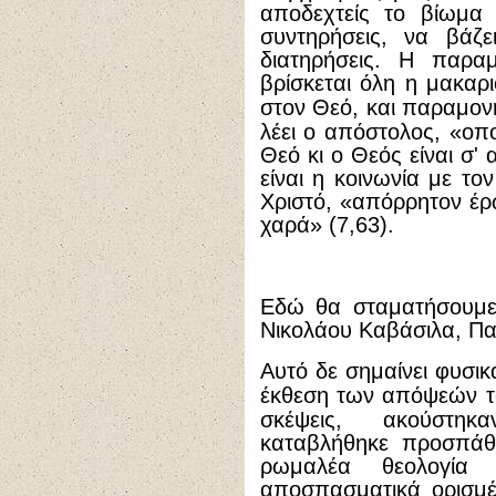
αποδεχτείς το βίωμα 
συντηρήσεις, να βάζ
διατηρήσεις. Η παρα
βρίσκεται όλη η μακαρ
στον Θεό, και παραμονή
λέει ο απόστολος, «οπο
Θεό κι ο Θεός είναι σ'
είναι η κοινωνία με το
Χριστό, «απόρρητον έρ
χαρά» (7,63).
Εδώ θα σταματήσουμε 
Νικολάου Καβάσιλα, Πα
Αυτό δε σημαίνει φυσι
έκθεση των απόψεών τ
σκέψεις, ακούστηκ
καταβλήθηκε προσπάθε
ρωμαλέα θεολογία 
αποσπασματικά ορισμέ