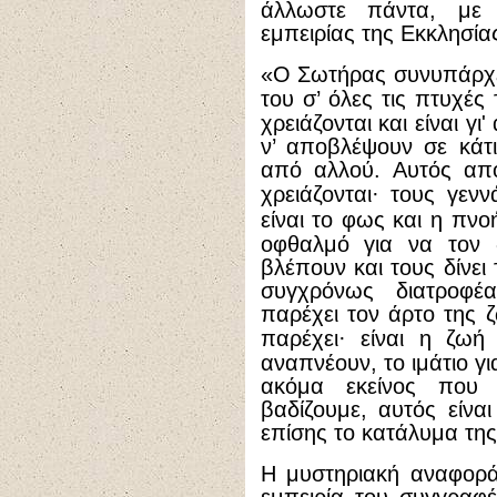
άλλωστε πάντα, με
εμπειρίας της Εκκλησία
«Ο Σωτήρας συνυπάρχει
του σ’ όλες τις πτυχές
χρειάζονται και είναι γι
ν’ αποβλέψουν σε κάτι
από αλλού. Αυτός απο
χρειάζονται
·
τους γεννά
είναι το φως και η πνο
οφθαλμό για να τον δ
βλέπουν και τους δίνει
συγχρόνως διατροφέ
παρέχει τον άρτο της ζ
παρέχει
·
είναι η ζωή 
αναπνέουν, το ιμάτιο γ
ακόμα εκείνος που 
βαδίζουμε, αυτός είναι
επίσης το κατάλυμα της 
Η μυστηριακή αναφορά 