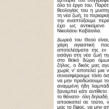
εμπειρία του συγγραφέ
όλο το έργο του. Παρότ
θεολογίας του η μυστη
τη νέα ζωή, το περιορι
την αναπτύξουμε περα
έχει ως αντικείμενο
Νικολάου Καβάσιλα.
Δωρεά του Θεού είναι
χάρη αγιαστική πο
αποτελέσματα της εν
εισάγει στη νέα ζωή τη
στο θεϊκό δώρο όμως
ζήλος, ο δικός μας αγ
χωρίς ν’ αποτελεί μια 
συνεισφέρουμε τόσο όσ
να μην προδώσουμε το
αναμμένη ήδη λαμπά
ξαναμπεί κάτι αντίθετο
το θάνατο
·
όλη δηλαδή 
αποσκοπεί σε τούτο, 
μας το ξίφος, να μην α