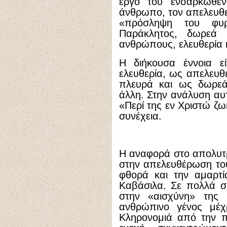
έργο του ενσαρκωθέν
άνθρωπο, τον απελευθε
«πρόσληψη του φυρ
Παράκλητος, δωρεά
ανθρώπους, ελευθερία 
Η διήκουσα έννοια εί
ελευθερία, ως απελευθ
πλευρά και ως δωρεά
άλλη. Στην ανάλυση αυτ
«Περί της εν Χριστώ ζ
συνέχεια.
Η αναφορά στο απολυτρ
στην απελευθέρωση το
φθορά και την αμαρτί
Καβάσιλα. Σε πολλά σ
στην «αισχύνη» της 
ανθρώπινο γένος μέχ
Κληρονομιά από την 