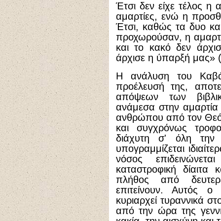
Έτσι δεν είχε τέλος η 
αμαρτίες, ενώ η προσ
Έτσι, καθώς τα δυο κα
προχωρούσαν, η αμαρτί
και το κακό δεν άρχι
άρχισε η ύπαρξή μας» (
Η ανάλυση του Καβάσ
προέλευσή της, αποτε
απόψεων των βιβλι
ανάμεσα στην αμαρτία
ανθρώπου από τον Θεό 
και συγχρόνως τροφοδ
διάχυτη σ' όλη την
υπογραμμίζεται ιδιαίτ
νόσος επιδεινώνετ
καταστροφική δίαιτα 
πλήθος από δευτερ
επιτείνουν. Αυτός ο
κυριαρχεί τυραννικά στ
από την ώρα της γενν