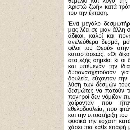
θεμέλιο και λόγο της
Χριστώ ζωή» κατά τρόπ
του την έκταση.
Ένα μεγάλο δεσμωτήρι
μας λέει σε μιαν άλλη 
άδικοι, καλοί και πονη
ανελεύθερα δεσμά, μόν
φίλοι του Θεού» στην
καταστάσεως. «Οι δίκα
στο εξής σημείο: κι οι
και υπέμεναν την ίδια
δυσανασχετούσαν γι
δουλεία, εύχονταν την
λύση των δεσμών τους
δεσμώτες να πατούν τ
πονηροί δεν νόμιζαν π
χαίρονταν που ήτα
εθελοδουλεία, που φτά
και την υποστήριξη του
φυσικά την έσχατη κατ
χάσει πια κάθε επαφή 