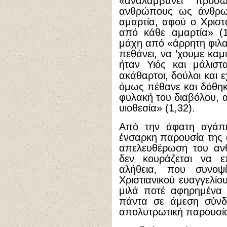
«αναλαμβάνει προσ
ανθρώπους ως άνθρω
αμαρτία, αφού ο Χρισ
από κάθε αμαρτία» (1
μάχη από «άρρητη φιλαν
πεθάνει, να ’χουμε καμι
ήταν Υιός και μάλιστ
ακάθαρτοι, δούλοι και
όμως πέθανε και δόθηκ
φυλακή του διαβόλου, α
υιοθεσία» (1,32).
Από την άφατη αγάπη
ένσαρκη παρουσία της α
απελευθέρωση του αν
δεν κουράζεται να ε
αλήθεια, που συνοψ
Χριστιανικού ευαγγελί
μιλά ποτέ αφηρημένα 
πάντα σε άμεση σύνδ
απολυτρωτική παρουσία