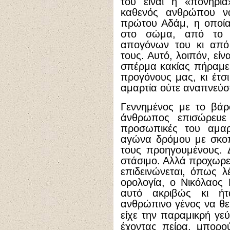
του είναι η «πονηρ
καθενός ανθρώπου να
πρώτου Αδάμ, η οποία
στο σώμα, από το
απογόνων του κι από
τους. Αυτό, λοιπόν, εί
σπέρμα κακίας πήραμε
προγόνους μας, κι έτσι
αμαρτία ούτε αναπνεύσα
Γεννημένος με το βάρ
άνθρωπος επισώρευε
προσωπικές του αμαρ
αγώνα δρόμου με σκοπ
τους προηγουμένους. Δ
στάσιμο. Αλλά προχωρε
επιδεινώνεται, όπως λ
ορολογία, ο Νικόλαος 
αυτό ακριβώς κι ή
ανθρώπινο γένος να θερ
είχε την παραμικρή γε
έχοντας πείρα, μπορο