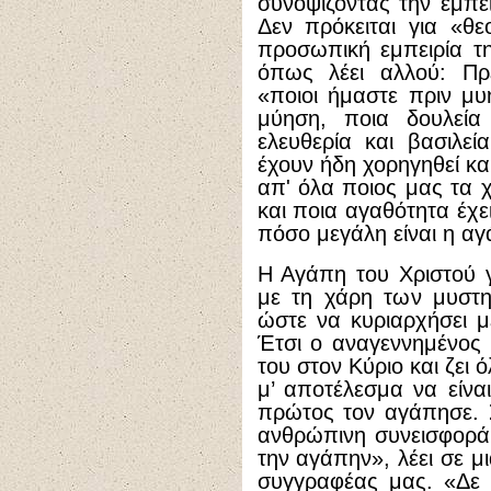
συνοψίζοντας την εμπε
Δεν πρόκειται για «θε
προσωπική εμπειρία τ
όπως λέει αλλού: Πρ
«ποιοι ήμαστε πριν μυ
μύηση, ποια δουλεία
ελευθερία και βασιλε
έχουν ήδη χορηγηθεί κ
απ' όλα ποιος μας τα 
και ποια αγαθότητα έχε
πόσο μεγάλη είναι η αγ
Η Αγάπη του Χριστού 
με τη χάρη των μυστη
ώστε να κυριαρχήσει μ
Έτσι ο αναγεννημένος 
του στον Κύριο και ζει 
μ’ αποτέλεσμα να είνα
πρώτος τον αγάπησε. Σ
ανθρώπινη συνεισφορά 
την αγάπην», λέει σε μ
συγγραφέας μας. «Δε φ