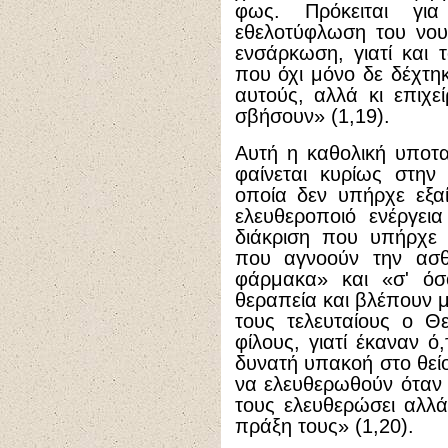
φως. Πρόκειται γι
εθελοτύφλωση του νου
ενσάρκωση, γιατί και 
που όχι μόνο δε δέχτηκ
αυτούς, αλλά κι επιχ
σβήσουν» (1,19).
Αυτή η καθολική υποτ
φαίνεται κυρίως στην
οποία δεν υπήρχε εξα
ελευθεροποιό ενέργει
διάκριση που υπήρχε 
που αγνοούν την ασθέ
φάρμακα» και «σ' όσ
θεραπεία και βλέπουν μ
τους τελευταίους ο Θ
φίλους, γιατί έκαναν ό
δυνατή υπακοή στο θείο
να ελευθερωθούν όταν
τους ελευθερώσει αλλ
πράξη τους» (1,20).