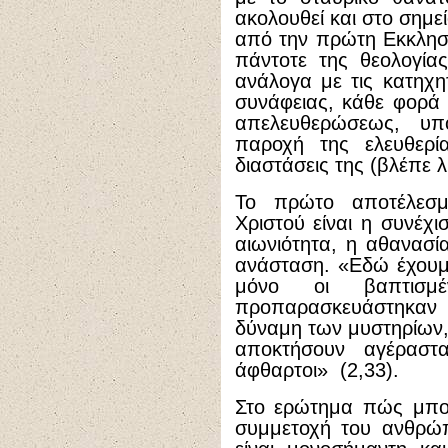
ακολουθεί και στο σημ
από την πρώτη Εκκλησί
πάντοτε της θεολογία
ανάλογα με τις κατηχη
συνάφειας, κάθε φορά 
απελευθερώσεως, υπ
παροχή της ελευθερία
διαστάσεις της (βλέπε λ.
Το πρώτο αποτέλεσμ
Χριστού είναι η συνέχ
αιωνιότητα, η αθανασί
ανάσταση. «Εδώ έχουμε 
μόνο οι βαπτισμ
προπαρασκευάστηκαν
δύναμη των μυστηρίων, 
αποκτήσουν αγέραστ
άφθαρτοι» (2,33).
Στο ερώτημα πώς μπορε
συμμετοχή του ανθρώ