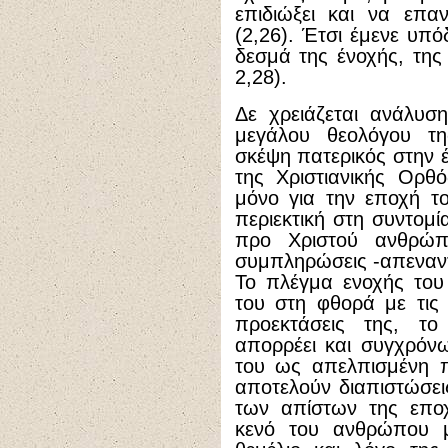
επιδιώξει και να επα
(2,26). Έτσι έμενε υ
δεσμά της ένοχής, της
2,28).
Δε χρειάζεται ανάλυσ
μεγάλου θεολόγου τη
σκέψη πατερικός στην 
της Χριστιανικής Ορθό
μόνο για την εποχή το
περιεκτική στη συντομ
προ Χριστού ανθρώπ
συμπληρώσεις -απεναντ
Το πλέγμα ενοχής του
του στη φθορά με τις 
προεκτάσεις της, τ
απορρέει και συγχρόνω
του ως απελπισμένη π
αποτελούν διαπιστώσει
των απίστων της εποχ
κενό του ανθρώπου 