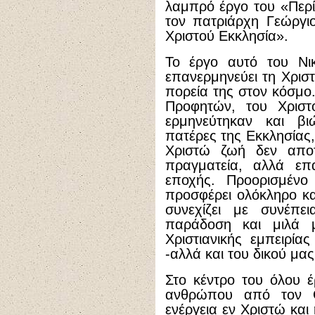
λαμπρό έργο του «Περί
τον πατριάρχη Γεώργι
Χριστού Εκκλησία».
Το έργο αυτό του Νικ
επανερμηνεύει τη Χριστ
πορεία της στον κόσμο
Προφητών, του Χρισ
ερμηνεύτηκαν και β
πατέρες της Εκκλησίας,
Χριστώ ζωή δεν αποτ
πραγματεία, αλλά επ
εποχής. Προορισμένο
προσφέρει ολόκληρο και
συνεχίζει με συνέπει
παράδοση και μιλά με
Χριστιανικής εμπειρί
-αλλά και του δικού μας
Στο κέντρο του όλου 
ανθρώπου από τον Θ
ενέργεια εν Χριστώ κα