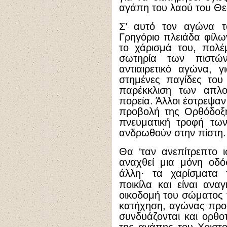
αγάπη του λαού του Θε
Σ’ αυτό τον αγώνα τ
Γρηγόριο πλειάδα φίλω
το χάρισμά του, πολέ
σωτηρία των πιστών
αντιαιρετικό αγώνα, 
στημένες παγίδες του
παρέκκλιση των απλ
πορεία. Άλλοι έστρεψαν
προβολή της Ορθόδοξη
πνευματική τροφή των
ανδρωθούν στην πίστη.
Θα ‘ταν ανεπίτρεπτο ι
αναχθεί μια μόνη οδό
άλλη
·
τα χαρίσματα τ
ποικίλα και είναι ανα
οικοδομή του σώματος τ
κατήχηση, αγώνας προς
συνδυάζονται και ορθο