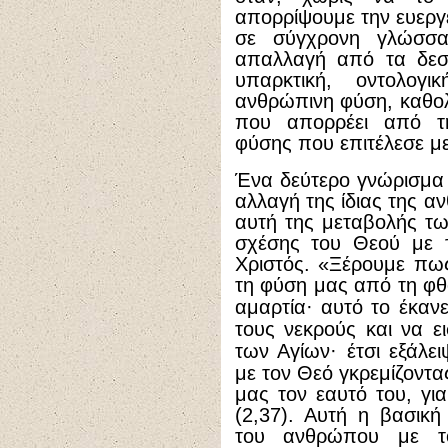
απορρίψουμε την ευεργε
σε σύγχρονη γλώσσα
απαλλαγή από τα δεσμ
υπαρκτική, οντολογ
ανθρώπινη φύση, καθολ
που απορρέει από τ
φύσης που επιτέλεσε μ
Ένα δεύτερο γνώρισμα τ
αλλαγή της ίδιας της α
αυτή της μεταβολής τω
σχέσης του Θεού με 
Χριστός. «Ξέρουμε πω
τη φύση μας από τη φθ
αμαρτία
·
αυτό το έκανε
τους νεκρούς και να ε
των Αγίων
·
έτσι εξάλει
με τον Θεό γκρεμίζοντας
μας τον εαυτό του, για
(2,37). Αυτή η βασικ
του ανθρώπου με τ