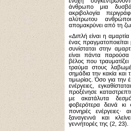
ενοχή συγκεντρώνον
άνθρωπο μια δυσβά
ακριβολογία περιγρ
αλύτρωτου ανθρώπ
απομακρύνει από τη ζω
«Διπλή είναι η αμαρτία
ένας πραγματοποιείται 
συνίσταται στην αμαρ
είναι πάντα παρούσα
βέλος που τραυματίζει 
τραύμα στους λαβωμέν
σημάδια την κακία και 
τιμωρίας. Όσο για την
ενέργειες, εγκαθίστα
προξένησε καταστρεπτικ
με ακατάλυτα δεσμ
φοβερότερα δεινά κι 
πονηρές ενέργειες
·
αυ
ξαναγεννά και κλείν
γεννήτορές της (2, 23).