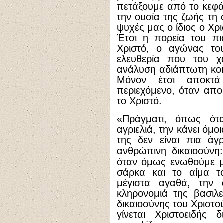
πετάξουμε από το κεφάλ
την ουσία της ζωής τη 
ψυχές μας ο ίδιος ο Χρι
Έτσι η πορεία του πι
Χριστό, ο αγώνας του
ελευθερία που του χα
ανάλυση αδιάπτωτη κοι
Μόνον έτσι αποκτά
περιεχόμενο, όταν απ
το Χριστό.
«Πράγματι, όπως ότα
αγριελιά, την κάνει όμο
της δεν είναι πια άγρ
ανθρώπινη δικαιοσύνη
όταν όμως ενωθούμε μ
σάρκα και το αίμα το
μέγιστα αγαθά, την
κληρονομιά της βασιλ
δικαιοσύνης του Χριστο
γίνεται Χριστοειδής δ