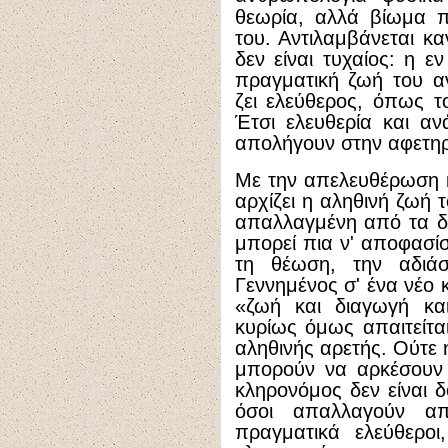
θεωρία, αλλά βίωμα π
του. Αντιλαμβάνεται κα
δεν είναι τυχαίος: η ε
πραγματική ζωή του α
ζει ελεύθερος, όπως 
Έτσι ελευθερία και α
απολήγουν στην αφετηρί
Με την απελευθέρωση 
αρχίζει η αληθινή ζωή
απαλλαγμένη από τα δ
μπορεί πια ν' αποφασίσ
τη θέωση, την αδιά
Γεννημένος σ' ένα νέο 
«ζωή και διαγωγή και
κυρίως όμως απαιτείται
αληθινής αρετής. Ούτε 
μπορούν να αρκέσουν 
κληρονόμος δεν είναι δ
όσοι απαλλαγούν απ
πραγματικά ελεύθερο