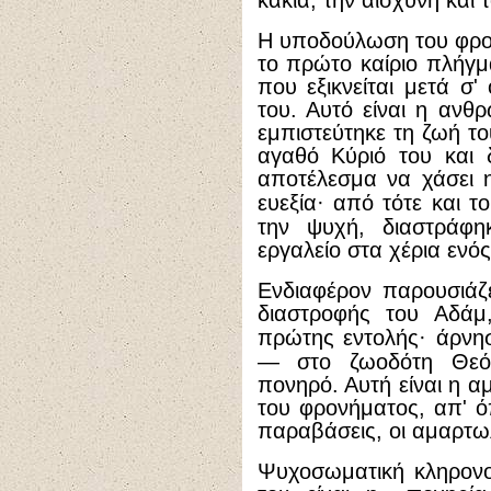
κακία, την αισχύνη και 
Η υποδούλωση του φρο
το πρώτο καίριο πλήγμα
που εξικνείται μετά σ
του. Αυτό είναι η ανθ
εμπιστεύτηκε τη ζωή τ
αγαθό Κύριό του και 
αποτέλεσμα να χάσει η
ευεξία
·
από τότε και το
την ψυχή, διαστράφηκ
εργαλείο στα χέρια ενός
Ενδιαφέρον παρουσιάζ
διαστροφής του Αδάμ
πρώτης εντολής
·
άρνησ
— στο ζωοδότη Θεό
πονηρό. Αυτή είναι η α
του φρονήματος, απ' 
παραβάσεις, οι αμαρτω
Ψυχοσωματική κληρονο