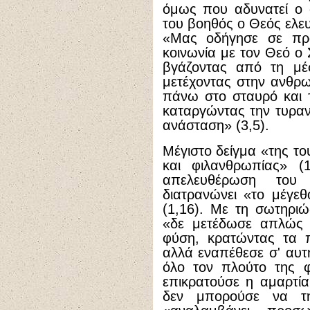
όμως που αδυνατεί ο 
του βοηθός ο Θεός ελευ
«Μας οδήγησε σε πρα
κοινωνία με τον Θεό ο 
βγάζοντας από τη μέ
μετέχοντας στην ανθρω
πάνω στο σταυρό και το
καταργώντας την τυραν
ανάσταση» (3,5).
Μέγιστο δείγμα «της το
και φιλανθρωπίας» (
απελευθέρωση του 
διατρανώνει «το μέγε
(1,16). Με τη σωτηρι
«δε μετέδωσε απλώς 
φύση, κρατώντας τα π
αλλά εναπέθεσε σ' αυτ
όλο τον πλούτο της φ
επικρατούσε η αμαρτί
δεν μπορούσε να τη