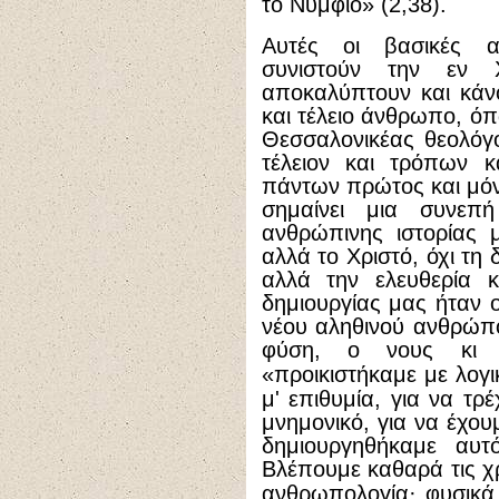
το Νυμφίο» (2,38).
Αυτές οι βασικές α
συνιστούν την εν Χ
αποκαλύπτουν και κάν
και τέλειο άνθρωπο, όπ
Θεσσαλονικέας θεολόγ
τέλειον και τρόπων 
πάντων πρώτος και μόνο
σημαίνει μια συνεπή
ανθρώπινης ιστορίας 
αλλά το Χριστό, όχι τη
αλλά την ελευθερία 
δημιουργίας μας ήταν ο
νέου αληθινού ανθρώπ
φύση, ο νους κι 
«προικιστήκαμε με λογι
μ' επιθυμία, για να τ
μνημονικό, για να έχουμ
δημιουργηθήκαμε αυτ
Βλέπουμε καθαρά τις χρ
ανθρωπολογία
·
φυσικά 