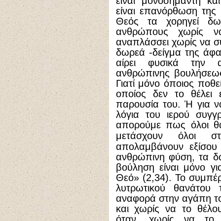
είναι μονοσήμαντη κα
είναι επανόρθωση της
Θεός τα χορηγεί δ
ανθρώπους χωρίς ν
αναπλάσσει χωρίς να συ
δωρεά -δείγμα της άφ
αίρει φυσικά την α
ανθρώπινης βουλήσεως
Γιατί μόνο όποιος ποθεί
οποίος δεν το θέλει 
παρουσία του. Ή για ν
λόγια του ιερού συγγ
απορούμε πως όλοι θα
μετάσχουν όλοι στ
απολαμβάνουν εξίσου 
ανθρώπινη φύση, τα δ
βούληση είναι μόνο γι
Θεό» (2,34). Το συμπέ
λυτρωτικού θανάτου 
αναφορά στην αγάπη το
και χωρίς να το θέλου
όταν, χωρίς να το 