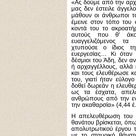
«Ας δούμε από την αρχή
μας δεν έστειλε άγγελ
μάθουν οι άνθρωποι τ
έμεινε στον τόπο του
κοντά του το ακροατή
αυτούς που θ’ άκο
ευαγγελιζόμενος τα
χτυπούσε ο ίδιος τ
ευεργεσίας… Κι όταν
δέσμιοι του Άδη, δεν α
ή αρχαγγέλλους, αλλά 
και τους ελευθέρωσε κ
του, γιατί ήταν εύλογ
δοθεί δωρεάν η ελευθερ
ως τα έσχατα, απελε
ανθρώπους από την εν
την ακαθαρσία» (4,44 έ.
Η απελευθέρωση του 
θανάτου βρίσκεται, όπω
απολυτρωτικού έργου τ
με το σταυρικό θάνα