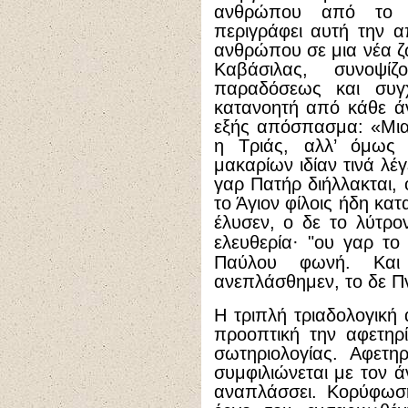
ανθρώπου από το 
περιγράφει αυτή την 
ανθρώπου σε μια νέα ζω
Καβάσιλας, συνοψί
παραδόσεως και συγ
κατανοητή από κάθε άν
εξής απόσπασμα: «Μια
η Τριάς, αλλ’ όμως
μακαρίων ιδίαν τινά λέγ
γαρ Πατήρ διήλλακται, 
το Άγιον φίλοις ήδη κα
έλυσεν, ο δε το λύτρ
ελευθερία
·
"ου γαρ το Π
Παύλου φωνή. Κα
ανεπλάσθημεν, το δε Πν
Η τριπλή τριαδολογική 
προοπτική την αφετηρί
σωτηριολογίας. Αφετη
συμφιλιώνεται με τον 
αναπλάσσει. Κορύφωση