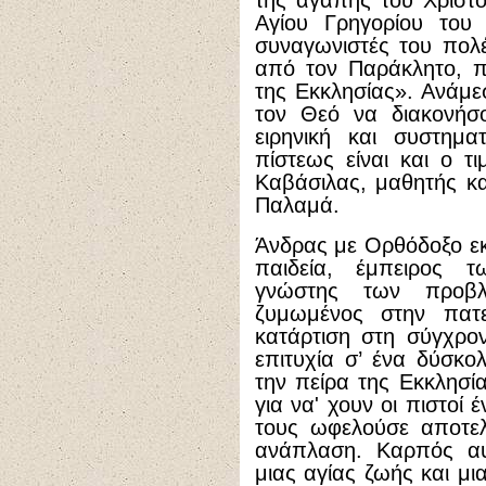
της αγάπης του Χριστο
Αγίου Γρηγορίου του
συναγωνιστές του πολ
από τον Παράκλητο, π
της Εκκλησίας». Ανάμ
τον Θεό να διακονήσ
ειρηνική και συστημ
πίστεως είναι και ο τ
Καβάσιλας, μαθητής κα
Παλαμά.
Άνδρας με Ορθόδοξο εκ
παιδεία, έμπειρος 
γνώστης των προβλ
ζυμωμένος στην πατ
κατάρτιση στη σύγχρο
επιτυχία σ’ ένα δύσκο
την πείρα της Εκκλησία
για να' χουν οι πιστοί 
τους ωφελούσε αποτελ
ανάπλαση. Καρπός αυ
μιας αγίας ζωής και μι