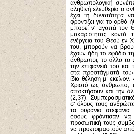
ανθρωπολογική συνέπε
αληθινή ελευθερία ο ά
έχει τη δυνατότητα ν
φροντίζει για το ορθό 
μπορεί ν' αγαπά τον Θ
μακαριότητας κοντά τ
ενέργεια του Θεού εν Χ
του, μπορούν να βρου
έχουν ήδη το εφόδιο τ
άνθρωποι, το άλλο το 
την επιφάνειά του και
στα προστάγματά του»
ίδια θέληση μ' εκείνον
Χριστό ως άνθρωπο, τί
αποκτήσουν και τήν άλ
(2,37). Συμπερασματικ
σ' όλους τους ανθρώπ
τα ουράνια στεφάνια 
όσους φρόντισαν να 
προσωπική τους συμβο
να προετοιμαστούν από 