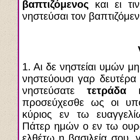
βαπτιζόμενος
και ει τι
νηστεύσαι τον βαπτιζόμεν
1. Αι δε νηστείαι υμών 
νηστεύουσι γαρ δευτέρα
νηστεύσατε
τετράδα 
προσεύχεσθε ως οι υπο
κύριος εν τω ευαγγελί
Πάτερ ημών ο εν τω ουρ
ελθέτω η βασιλεία σου,