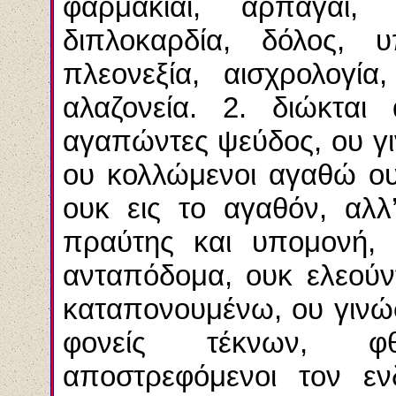
φαρμακίαι, αρπαγαί, ψ
διπλοκαρδία, δόλος, υ
πλεονεξία, αισχρολογία
αλαζονεία. 2. διώκται 
αγαπώντες ψεύδος, ου γι
ου κολλώμενοι αγαθώ ου
ουκ εις το αγαθόν, αλλ
πραύτης και υπομονή, 
ανταπόδομα, ουκ ελεούν
καταπονουμένω, ου γινώ
φονείς τέκνων, φθ
αποστρεφόμενοι τον εν