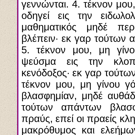
γεννώνται. 4. τέκνον μου
οδηγεί εις την ειδωλο
μαθηματικός μηδέ περ
βλέπειν· εκ γαρ τούτων 
5. τέκνον μου, μη γίνο
ψεύσμα εις την κλοπ
κενόδοξος· εκ γαρ τούτω
τέκνον μου, μη γίνου γό
βλασφημίαν, μηδέ αυθά
τούτων απάντων βλασφη
πραύς, επεί οι πραείς κλ
μακρόθυμος και ελεήμων