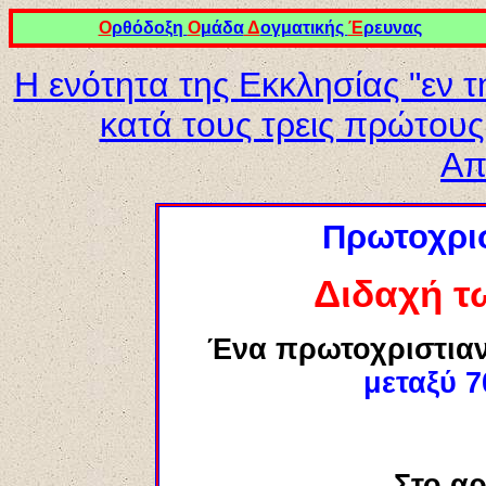
Ο
ρθόδοξη
Ο
μάδα
Δ
ογματικής
Έ
ρευνας
Η ενότητα της Εκκλησίας "εν 
κατά τους τρεις πρώτους
Απ
Πρωτοχρισ
Διδαχή 
Ένα πρωτοχριστιαν
μεταξύ 7
Στο αρ