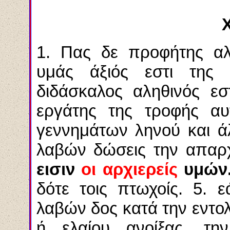
X
1. Πας δε προφήτης αλ
υμάς άξιός εστι της
διδάσκαλος αληθινός εσ
εργάτης της τροφής α
γεννημάτων ληνού και ά
λαβών δώσεις την απαρχ
εισιν
οι αρχιερείς
υμών
δότε τοις πτωχοίς. 5. 
λαβών δος κατά την εντο
ή ελαίου ανοίξας, τ