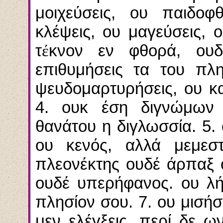
μοιχεύσεις, ου παιδοφ
κλέψεις, ου μαγεύσεις, 
τ
έ
κνον εν φθορά, ουδ
επιθυμήσεις τα του πλη
ψευδομαρτυρήσεις, ου κα
4. ουκ έση διγνώμων 
θανάτου η διγλωσσία. 5.
ου κενός, αλλά μεμεσ
πλεονέκτης ουδέ άρπαξ 
ουδέ υπερήφανος. ου λ
πλησίον σου. 7. ου μισή
μεν ελέγξεις, περί δε 