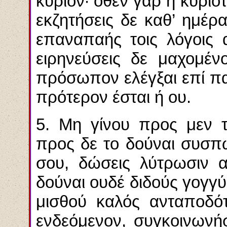
κύριον· όθεν γαρ η κυριότη
εκζητήσεις δε καθ’ ημέ
επαναπαής τοις λόγοις 
ειρηνεύσεις δε μαχομέν
πρόσωπον ελέγξαι επί πα
πρότερον έσται ή ου.
5. Μη γίνου προς μεν τ
προς δε το δούναι συσπώ
σου, δώσεις λύτρωσιν α
δούναι ουδέ διδούς γογγύσ
μισθού καλός ανταποδό
ενδεόμενον, συγκοινωνή