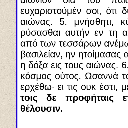
ευχαριστούμέν σοι, ότι δ
αιώνας. 5. μνήσθητι, κ
ρύσασθαι αυτήν εν τη α
από των τεσσάρων ανέμων
βασιλείαν, ην ητοίμασας α
η δόξα εις τους αιώνας. 
κόσμος ούτος. Ωσαννά τω 
ερχέθω· ει τις ουκ έστι, 
τοις δε προφήταις ε
θέλουσιν.