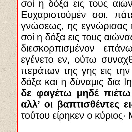
σοί η δόξα εις τους αιώ
Ευχαριστούμέν σοι, πά
γνώσεως, ης εγνώρισας η
σοί η δόξα εις τους αιών
διεσκορπισμένον επά
εγένετο εν, ούτω συναχ
περάτων της γης εις την 
δόξα και η δύναμις δια Ι
δε φαγέτω μηδέ πιέτω
αλλ’
οι βαπτισθέντες ε
τούτου είρηκεν ο κύριος· 