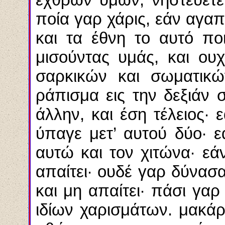
ποία γαρ χάρις, εάν αγα
και τα έθνη το αυτό πο
μισούντας υμάς, και ου
σαρκικών και σωματικώ
ράπισμα εις την δεξιάν 
άλλην, και έση τέλειος· 
ύπαγε μετ’ αυτού δύο· ε
αυτώ και τον χιτώνα· εά
απαίτει· ουδέ γαρ δύνασαι
και μη απαίτει· πάσι γαρ
ιδίων χαρισμάτων. μακάρ