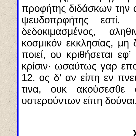
προφήτης διδάσκων την αλ
ψευδοπρφήτης εστί
δεδοκιμασμένος, αληθ
κοσμικόν εκκλησίας, μη 
ποιεί, ου κριθήσεται εφ
κρίσιν· ωσαύτως γαρ επο
12. ος δ’ αν είπη εν πνε
τινα, ουκ ακούσεσθε
υστερούντων είπη δούναι,