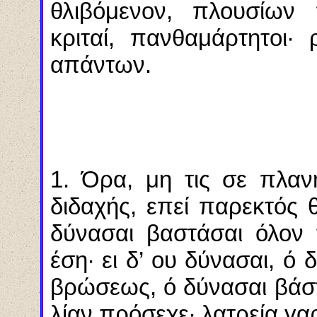
θλιβόμενον, πλουσίων 
κριταί, πανθαμάρτητοι·
απάντων.
1. Όρα, μη τις σε πλαν
διδαχής, επεί παρεκτός θ
δύνασαι βαστάσαι όλον 
έση· ει δ’ ου δύνασαι, ό δ
βρώσεως, ό δύνασαι βάσ
λίαν πρόσεχε· λατρεία γα