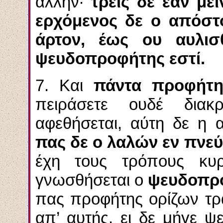
άλλην·
τρεις δε εάν με
ερχόμενος δε ο απόστ
άρτον, έως ου αυλισ
ψευδοπροφήτης εστί.
7. Και
πάντα προφήτη
πειράσετε ουδέ διακ
αφεθήσεται, αύτη δε η 
πας δε ο λαλών εν πνεύ
έχη τους τρόπους κυ
γνωσθήσεται ο
ψευδοπρο
πας προφήτης ορίζων τρ
απ’ αυτής, ει δε μήγε ψ