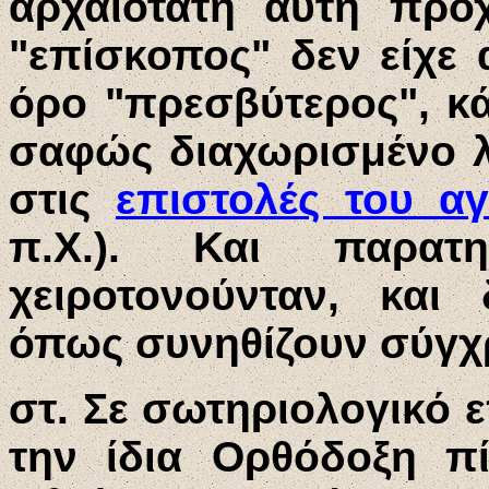
αρχαιότατη αυτή προχ
"επίσκοπος" δεν είχε
όρο "πρεσβύτερος", κ
σαφώς διαχωρισμένο λ
στις
επιστολές του αγ
π.Χ.). Και παρα
χειροτονούνταν, και 
όπως συνηθίζουν σύγχρ
στ. Σε σωτηριολογικό
την ίδια Ορθόδοξη π