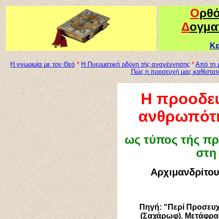
Ο
ρθ
Δ
ογμα
Κε
Η γνωριμία με τον Θεό
*
Η Πνευματική οδύνη τής αναγέννησης
*
Από τη 
Πώς η προσευχή μας καθίστατ
Η προοδευ
ανθρωπότη
ως τύπος τής π
στη
Αρχιμανδρίτο
Πηγή: "Περί Προσευ
(Σαχάρωφ). Μετάφρασ