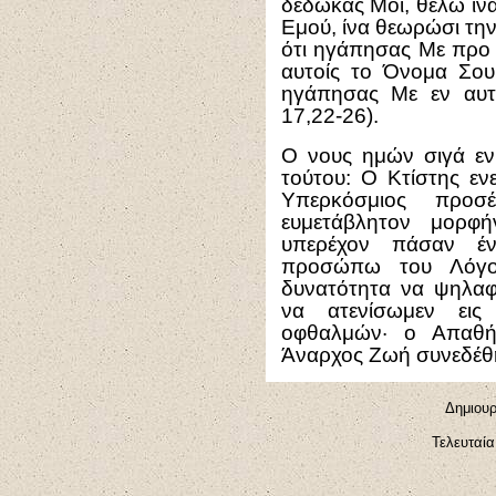
δέδωκας Μοι, θέλω ίνα
Εμού, ίνα θεωρώσι τη
ότι ηγάπησας Με προ
αυτοίς το Όνομα Σου
ηγάπησας Με εν αυτο
17,22-26).
Ο νους ημών σιγά ε
τούτου: Ο Κτίστης εν
Υπερκόσμιος προσ
ευμετάβλητον μορφή
υπερέχον πάσαν έν
προσώπω του Λόγο
δυνατότητα να ψηλαφ
να ατενίσωμεν ει
οφθαλμών· ο Απαθή
Άναρχος Ζωή συνεδέθη
Δημιουρ
Τελευταί