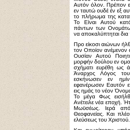
Αυτόν όλον. Πρέπον ε
εν ταυτώ ουδέ έν εξ α
το πλήρωμα της κατα
Το Είναι Αυτού κατ
πάντων των Ονομάτων
να αποκαλύπτηται δια
Προ είκοσι αιώνων ήλθ
τον Οποίον ανέμενον 
Ουσίαν Αυτού Ποιη
μορφήν δούλου εν ομο
σχήματι ευρέθη ως ά
Άναρχος Λόγος του
εσκήνωσεν εν ημίν
εφανέρωσεν Εαυτόν ε
εις ημάς το νέον Όνομ
Το μέγα Φως εισήλθ
Ανέτειλε νέα εποχή. Ή
Μωϋσέως. Ιερά από 
Θεοφανείας. Και πλέο
ελεύσεως του Χριστού.