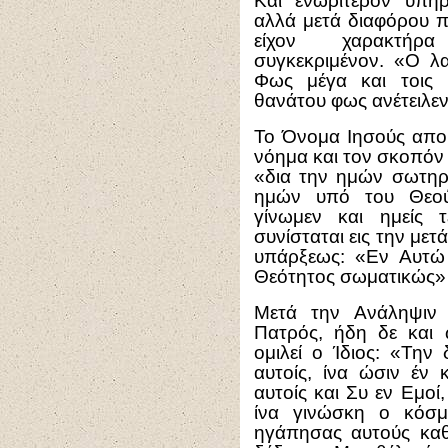
Και ενωρίτερον υπήρ
αλλά μετά διαφόρου π
είχον χαρακτήρα
συγκεκριμένον. «Ο λα
Φως μέγα και τοις 
θανάτου φως ανέτειλεν 
Το Όνομα Ιησούς αποκ
νόημα και τον σκοπόν 
«δια την ημών σωτηρ
ημών υπό του Θεού 
γίνωμεν και ημείς 
συνίσταται εις την μετ
υπάρξεως: «Εν Αυτώ
Θεότητος σωματικώς» (
Μετά την Ανάληψιν 
Πατρός, ήδη δε και
ομιλεί ο Ίδιος: «Τη
αυτοίς, ίνα ώσιν έν
αυτοίς και Συ εν Εμοί, 
ίνα γινώσκη ο κόσμ
ηγάπησας αυτούς κα