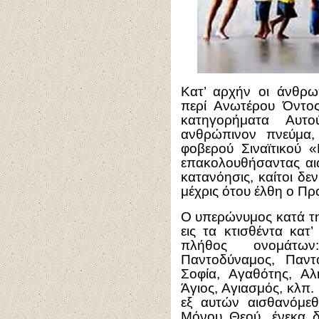
Κατ’ αρχήν οι άνθρω
περί Ανωτέρου Όντος
κατηγορήματα Αυτ
ανθρώπινον πνεύμα
φοβερού Σιναϊτικού «
επακολουθήσαντας αιώ
κατανόησις, καίτοι δεν 
μέχρις ότου έλθη ο Π
Ο υπερώνυμος κατά τη
εις τα κτισθέντα κατ
πλήθος ονομάτων:
Παντοδύναμος, Παντ
Σοφία, Αγαθότης, Αλ
Άγιος, Αγιασμός, κλπ. 
εξ αυτών αισθανόμε
Μόνου Θεού, ένεκα δ