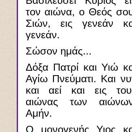
Βασιλεύσει Κύριος ει
τον αιώνα, ο Θεός σου
Σιών, εις γενεάν κα
γενεάν.
Σώσον ημάς...
Δόξα Πατρί και Υιώ κα
Αγίω Πνεύματι. Και νυ
και αεί και εις του
αιώνας των αιώνων
Αμήν.
Ο μονογενής Υιος κα