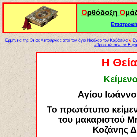
Ο
ρθόδοξη
Ο
μά
Επιστροφή 
Ερμηνεία της Θείας Λειτουργίας από τον άγιο Νικόλαο τον Καβάσιλα
//
Σχ
«Προεστώτος» της Ευχα
Η Θεία
Κείμεν
Αγίου Ιωάνν
Το πρωτότυπο κείμε
του μακαριστού Μ
Κοζάνης Δ