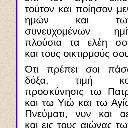
τούτον και ποίησον με
ημών και τω
συνευχομένων ημί
πλούσια τα ελέη σο
και τους οικτιρμούς σου
Ότι πρέπει σοι πάσ
δόξα, τιμή κα
προσκύνησις τω Πατρ
και τω Υιώ και τω Αγί
Πνεύματι, νυν και αε
και εις τους αιώνας τω