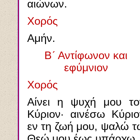
αιώνων.
Χορός
Αμήν.
Β´ Αντίφωνον και
εφύμνιον
Χορός
Αίνει η ψυχή μου το
Κύριον· αινέσω Κύριο
εν τη ζωή μου, ψαλώ τ
Θεώ μου έως υπάρχω.