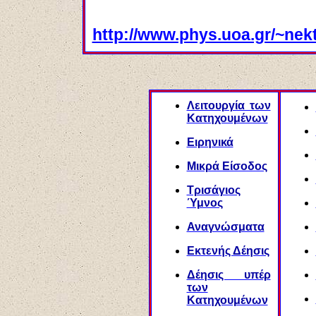
http://www.phys.uoa.gr/~nekt
Λειτουργία των
Κατηχουμένων
Ειρηνικά
Μικρά Είσοδος
Τρισάγιος
Ύμνος
Αναγνώσματα
Εκτενής Δέησις
Δέησις υπέρ
των
Κατηχουμένων