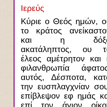
Ιερεύς
Κύριε ο Θεός ημών, ο
το κράτος ανείκαστο
και η δόξ
ακατάληπτος, ου τ
έλεος αμέτρητον και 
φιλανθρωπία άφατος
αυτός, Δέσποτα, κατ
την ευσπλαγχνίαν σου
επίβλεψον εφ ημάς κα
επί τον άγιον οίκο