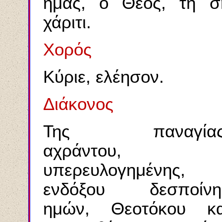
ημάς, ο Θεός, τη σ
χάριτι.
Χορός
Κύριε, ελέησον.
Διάκονος
Της παναγίας
αχράντου,
υπερευλογημένης,
ενδόξου δεσποίνη
ημών, Θεοτόκου κα