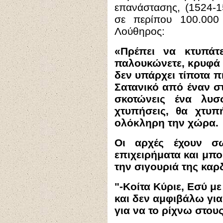
επανάστασης, (1524-1
σε περίπου 100.000
Λούθηρος:
«Πρέπει να κτυπάτε
παλουκώνετε, κρυφά 
δεν υπάρχει τίποτα π
Σατανικό από έναν στ
σκοτώνεις ένα λυσ
χτυπήσεις, θα χτυπ
ολόκληρη την χώρα.
Οι αρχές έχουν σω
επιχειρήματα και μπ
την σιγουριά της καρδ
"-Κοίτα Κύριε, Εσύ μ
και δεν αμφιβάλω για
για να το ρίχνω στου