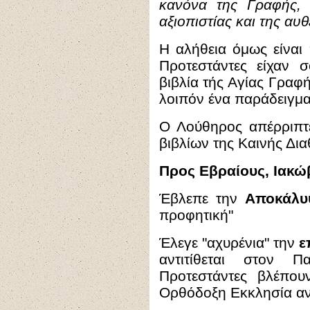
κανόνα της Γραφής, 
αξιοπιστίας και της αυθ
Η αλήθεια όμως είναι 
Προτεστάντες είχαν 
βιβλία τής Αγίας Γραφ
λοιπόν ένα παράδειγμα
Ο Λούθηρος απέρριπτε
βιβλίων της Καινής Δια
Προς Εβραίους, Ιακώ
Έβλεπε την
Αποκάλ
προφητική"
Έλεγε "αχυρένια" την
ε
αντιτίθεται στον Π
Προτεστάντες βλέπου
Ορθόδοξη Εκκλησία αντ