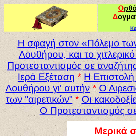
Ο
ρθ
Δ
ογμα
Κε
Η σφαγή στον «Πόλεμο των
Λουθήρου, και το χιτλερι
Προτεσταντισμός σε αναζήτη
Ιερά Εξέταση
*
Η Επιστολή 
Λουθήρου γι' αυτήν
*
Ο Αιρεσ
των "αιρετικών"
*
Ο
ι κακοδοξί
Ο Προτεσταντισμός σ
Μερικά σ