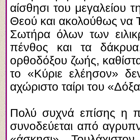
αίσθησι του μεγαλείου 
Θεού και ακολούθως να 
Σωτήρα όλων των ειλικ
πένθος και τα δάκρυα
ορθοδόξου ζωής, καθίστα
το «Κύριε ελέησον» δεν
αχώριστο ταίρι του «Δόξα
Πολύ συχνά επίσης η π
συνοδεύεται από αγρυπνί
«άσκησι». Τουλάχιστον