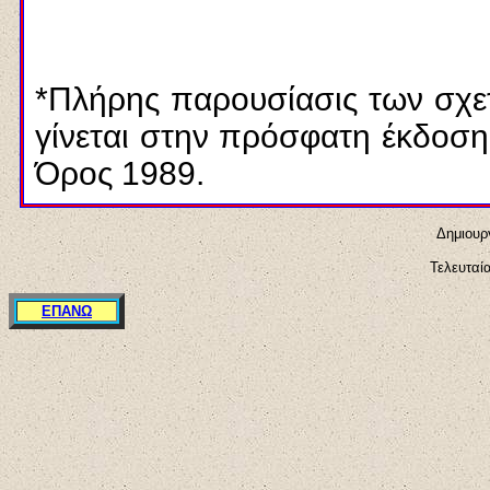
*Πλήρης παρουσίασις των σχετ
γίνεται στην πρόσφατη έκ
δ
οση
Όρος 1989
.
Δημιουργ
Τελευταί
ΕΠΑΝΩ