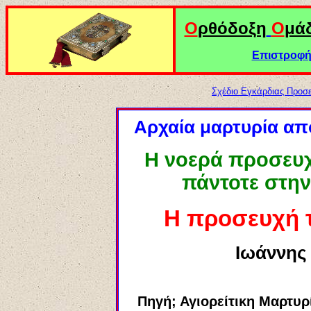
Ο
ρθόδοξη
Ο
μά
Επιστροφή 
Σχέδιο Εγκάρδιας Προσ
Αρχαία μαρτυρία απ
Η νοερά προσευ
πάντοτε στην
Η προσευχή τ
Ιωάννης
Πηγή; Αγιορείτικη Μαρτυρ