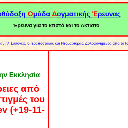
ρθόδοξη
Ο
μάδα
Δ
ογματικής
Έ
ρευνας
Έρευνα για το κτιστό και το Άκτιστο
Δανιήλ Συσόγεφ, ο Ιεραπόστολος και Νεομάρτυρας. Δολοφονημένος από το Ι
την Εκκλησία
ρειες από
στιγμές του
v (+19-11-