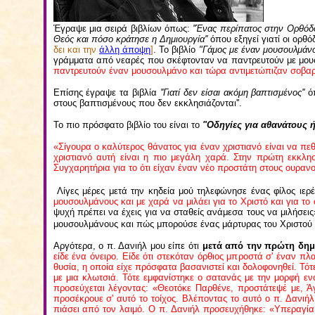
Έγραψε μια σειρά βιβλίων όπως:
''Ένας περίπατος στην Ορθόδο
Θεός και πόσο κράτησε η Δημιουργία''
όπου εξηγεί γιατί οι ορθ
δει και την
άλλη άποψη
]
.
Το βιβλίο
"Γάμος με έναν μουσουλμάνο
γράμματα από νεαρές που σκέφτονταν να παντρευτούν με μουσ
παντρευτούν έναν μουσουλμάνο και τώρα αντιμετώπιζαν σοβ
Επίσης έγραψε τα βιβλία
''Γιατί δεν είσαι ακόμη βαπτισμένος''
ό
στους βαπτισμένους που δεν εκκλησιάζονται''.
Το πιο πρόσφατο βιβλίο του είναι το
"Οδηγίες για αθανάτους ή 
«Σίγουρα ο καλύτερος θάνατος για έναν χριστιανό είναι να πε
χριστιανό αυτή είναι η πιο μεγάλη χαρά. Στην πρώτη εκκλη
Συγχαρητήρια για το ότι είχαν έναν νέο προστάτη στους ουρανού
Λίγες μέρες μετά την κηδεία μού τηλεφώνησε ένας φίλος ιερέ
μουσουλμάνους και με χαρά να μιλάει για το Χριστό και για το 
ψυχή πρέπει να έχεις για να σταθείς ανάμεσα τους να μιλήσεις
μουσουλμάνους και πώς μπορούσε ένας μάρτυρας του Χριστού ν'
Αργότερα, ο π. Δανιήλ μου είπε ότι
μετά από την πρώτη δημ
είδε ένα όνειρο. Είδε ότι στεκόταν όρθιος μπροστά σ' έναν π
θυσία, η οποία είχε πρόσφατα βασανιστεί και δολοφονηθεί. Τότ
με μια κλωτσιά. Τότε εμφανίστηκε ο σατανάς με την μορφή ε
προσεύχεται λέγοντας: «Θεοτόκε Παρθένε, προστάτεψέ με, Ά
προσέκρουε σ' αυτό το τοίχος. Βλέποντας το αυτό ο π. Δανιήλ
πιάσει από τον λαιμό. Ο π. Δανιήλ προσευχήθηκε: «Υπεραγία 