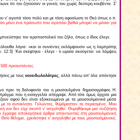
ωνε ότι του ζητούσαν οι γονείς του χωρίς δεύτερη κουβέντα. Σ'
υ ν' αγαπά τόσο πολύ και με τόση αφοσίωση το Θεό όπως ο π.
ότι μόνο ένα πρόσωπο που αγαπάει βαθιά μπορεί να μιλάει για
μπνεύστηκε τον ιεραποστολικό του ζήλο, όπως ο ίδιος έλεγε.
όλουθα λόγια: «και οι συνιέντες εκλάμψουσιν ως η λαμπρότης
 12:3) ¨Και σκέφτηκα - έλεγε - τι ωραία ακούγεται: να λάμψεις
 500 προτεστάντες.
ήσεις με τους
νεοειδωλολάτρες
, αλλά πάνω απ' όλα απέκτησε
όνο πριν τη δολοφονία του η μουσουλμάνα δημοσιογράφος
H
.
 πράγμα που η εισαγγελία απέρριψε. Από τότε όμως άρχισε μια
ουν αφού δεν είναι εξοικειωμένοι με τα μουσουλμανικά μέσα
τι με το αυτοκίνητο. Γελώντας, θυμόμασταν τα περασμένα. Μου
νική και δεν είχε σκοπό ν' ασχοληθεί. Θυμηθήκαμε μια συζήτηση
 ότι έγραψα απολογητικά άρθρα απαντώντας στη μουσουλμανική
τά Θείο θέλημα, χρειάστηκε ν' ασχοληθεί με τους μουσουλμάνους.