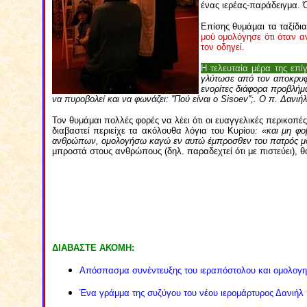
ένας ιερέας-παράδειγμα. Ό
Επίσης θυμάμαι τα ταξίδι
μού ομολόγησε ότι όταν αν
τον οδηγεί.
Η τελευταία μέρα της επίγ
γλύτωσε από τον αποκρυφι
ενορίτες διάφορα προβλήμ
να πυροβολεί και να φωνάζει: ''Πού είναι ο Sisoev'';. Ο π. Δα
Τον θυμάμαι πολλές φορές να λέει ότι οι ευαγγελικές περικοπέ
διαβαστεί περιείχε τα ακόλουθα λόγια του Κυρίου
: «και μη φ
ανθρώπων, ομολογήσω καγώ εν αυτώ έμπροσθεν του πατρός μο
μπροστά στους ανθρώπους (δηλ. παραδεχτεί ότι με πιστεύει), 
ΔΙΑΒΑΣΤΕ ΑΚΟΜΗ:
Απόσπασμα συνέντευξης του ιεραπόστολου και ομολογητ
Ένα γράμμα της συζύγου του νέου ιερομάρτυρος Δανιή