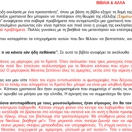
ΒΙΒΛΙΑ & ΑΛΛΑ
ξη εκκλησία με ένα προτεστάντη''
, όπου με βάση τη βίβλο εξηγεί τη δομή τη
όδοξοι χριστιανοί δεν μπορούν να πιστέψουν στη θεωρία της εξέλιξης
[
Σημείω
''
αναφέρεται στα σοβαρά προβλήματα που αντιμετωπίζει μια χριστιανή που
ουλμάνο ρωτώντας εάν είναι πρέπον και ποιά είναι η γνώμη της εκκλησία
αρά προβλήματα.
Πολλές γυναίκες με τη βοήθειά του μετανόησαν και επέστρε
που καταρρίπτει τα επιχειρήματα αυτών που δεν θέλουν να βαπτιστούν, και
τι να κάνετε εάν ήδη πεθάνατε''
.
Σε αυτό το βιβλίο αναφέρει τα ακόλουθα:
θάνεις ως μάρτυρας για το Χριστό. Όταν σκότωσαν τους τρεις μοναχούς στην
σία ποτέ δεν έστελναν συλλυπητήρια για το θάνατο κάποιου που είχαν 
ς! Ο μαρτυρικός θάνατος ξεπλένει όλες τις αμαρτίες, εκτός από την αίρεση 
ας και μου είπε
πόσο τον είχαν εντυπωσιάσει οι φωτογραφίες που δείχνου
ότι το Ισλάμ που απορρίπτει το Χριστό δεν μπορεί να είναι μια αληθινή θρησ
». Κάποιοι χριστιανοί δεν ήταν ευχαριστημένοι που συμμετείχε σ' αυτές τι
 αρνηθεί να μιλήσει για την ελπίδα; Η άρνησή του να συμμετάσχει θα ήταν 
όσια αντιπαράθεση με τους μουσουλμάνους ήταν σίγουρος ότι θα τον
λακόστρωτο λαβύρινθο. Κάποια στιγμή φτάνει στο κέντρο του λαβυρίνθου ό
ε κατάλαβε ότι βρίσκεται στο αλτάριο του σατανά και ότι αυτή η θυσία προσφ
νός τζόκερ, όπως τον βλέπουμε στα τραπουλόχαρτα. Με απύθμενο μίσος στα
γιε Νικόλαε, βοήθησέ με!». Τότε μπροστά στον πατέρα Δανιήλ σαν να υψώ
 έκανε μερικές σκέψεις ματαιοδοξίας και υπερηφάνειας. Τη στιγμή εκείνη 
Θεοτόκε, συγχώρεσέ με, αμάρτησα, γλύτωσέ με απ' αυτόν!». Τότε ο σαταν