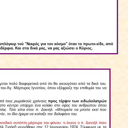
μπλόγκερ τού "Νεκρός για τον κόσμο" όταν το πρωτο-είδε, από
αδέρφια. Και στα δικά μας, να μας αξιώσει ο Κύριος.
γεται πολύ διαφορετικά από ότι θα ακουγόταν από τα δικά του.
ς του Αγ. Μάρτυρος Ιγνατίου, όπου εξέφραζε την επιθυμία του να
ατά τους ρωμαϊκούς χρόνους
προς τέρψιν των ειδωλολατρών
ώ στο κέντρο υπάρχει ένα κελάκι στο ύψος του ανθρώπου όπου
ίας. Τότε είπα στον π. Δανιήλ: «Μπορείτε να μπείτε εκεί που
όν, το ίδιο ήρεμα να κοίταξε τον δολοφόνο του.
ναδικό αυτόπτη μάρτυρα του φόνου: τι έκανε ο π. Δανιήλ όταν
ιήλ Σισόεβ γεννήθηκε στις 12 Ιανουαρίου 1974. Σύμφωνα με τα