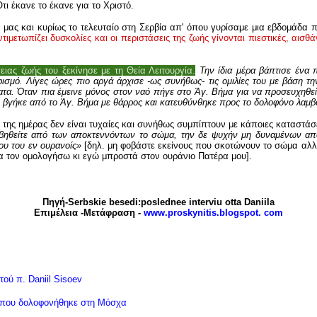
τι έκανε το έκανε για το Χριστό.
α μας και κυρίως το τελευταίο στη Σερβία απ' όπου γυρίσαμε μια εβδομάδα 
τιμετωπίζει δυσκολίες και οι περιστάσεις της ζωής γίνονται πιεστικές, αισθά
ειας ζωής του ξεκίνησε με τη Θεία Λειτουργία.
Την ίδια μέρα βάπτισε ένα π
σμό. Λίγες ώρες πιο αργά άρχισε -ως συνήθως- τις ομιλίες του με βάση τη
ατα. Όταν πια έμεινε μόνος στον ναό πήγε στο Άγ. Βήμα για να προσευχηθεί
νιήλ βγήκε από το Άγ. Βήμα με θάρρος και κατευθύνθηκε προς το δολοφόνο λαμβ
ς της ημέρας δεν είναι τυχαίες και συνήθως συμπίπτουν με κάποιες καταστάσ
οβηθείτε από των αποκτεννόντων το σώμα, την δε ψυχήν μη δυναμένων αποκ
υ του εν ουρανοίς»
[δηλ. μη φοβάστε εκείνους που σκοτώνουν το σώμα αλλ
θα τον ομολογήσω κι εγώ μπροστά στον ουράνιο Πατέρα μου].
Πηγή-Serbskie besedi:poslednee interviu otta Daniila
Eπιμέλεια -Μετάφραση -
www.proskynitis.blogspot. com
ού π. Daniil Sisoev
λ που δολοφονήθηκε στη Μόσχα