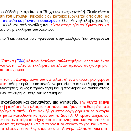
ς ορθόδοξης λατρείας και
''Το χρονικό της αρχής'' ή ''Ποιός είναι ο
ση τού μπλογκ "Νεκρός":
αν κάποιος ενοχλείται από αυτό, ας
παντρεύτηκε μ' έναν μουσουλμάνο
. Ο π. Δανιήλ έλαβε χιλιάδες
ς, αλλά και από ρωσίδες που
είχαν απαρνηθεί το Χριστό για να
ψαν στην εκκλησία του Χριστού.
 το
''Γιατί πρέπει να πηγαίνουμε στην εκκλησία ''
και αναφέρεται
 Όπτινα (
Εδώ
)
κάποιοι έστελναν συλλυπητήρια, αλλά για έναν
σκοτώσει. Όλες οι εκκλησίες έστελναν αμέσως συγχαρητήρια.
και το σχίσμα».
ν τον π. Δανιήλ μόνο του να μιλάει σ' ένα ακροατήριο γεμάτο
κεία.
«Δε μπορώ να κατανοήσω -μου είπε ο συνομιλητής μου- τι
ς συναντήσεις, όμως η πρόσκληση και η πρωτοβουλία ανήκε στους
ένα επιχείρημα υπέρ του ισλαμισμού.
 σκοτώσουν και αισθανόταν μια ανησυχία.
Την νύχτα εκείνη
που βρισκόταν ένα αλτάριο και πάνω του ήταν τοποθετημένη μια
έρθηκε σ' αυτόν. Ο π. Δανιήλ γεμάτος οργή γκρέμισε το αλτάριο
 μάτια κατευθύνθηκε προς τον π. Δανιήλ. Ο ιερέας άρχισε να
θηκε ένα αόρατο τείχος και ο σατανάς όσο και να επιτίθετο
ο σατανάς κατάφερε να να περάσει το αόρατο τοίχος και να τον
άς εξαφανίστηκε λέγοντας στον π. Δανιήλ: «Ούτε θα νικήσεις,