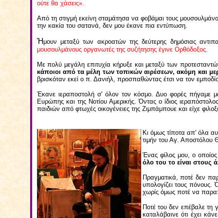
ούτε θα χάσεις».
Από τη στιγμή εκείνη σταμάτησα να φοβάμαι τους μουσουλμάνου
την κακία του σατανά, δεν μου έκανε πια εντύπωση.
Ή
μουν μεταξύ των ακροατών της δεύτερης δημόσιας αντιπ
μουσουλμάνους οργανωτές της συζήτησης έγινε Ορθόδοξος.
Με πολύ μεγάλη επιτυχία κήρυξε και μεταξύ των προτεσταντών
κάποιοι από τα μέλη των τοπικών αιρέσεων, ακόμη και μερ
βρισκόταν εκεί ο π. Δανιήλ, προσπαθώντας έτσι να τον εμποδίσ
Έκανε ιεραποστολή σ' όλον τον κόσμο. Δυο φορές πήγαμε μαζ
Ευρώπης και της Νοτίου Αμερικής. Όντας ο ίδιος ιεραπόστολ
παιδιών από φτωχές οικογένειες της Ζιμπάμπουε και είχε φιλοξ
Κι όμως τίποτα απ' όλα αυ
τιμήν του Αγ. Αποστόλου Θ
Ένας φίλος μου, ο οποίος
όλο του το είναι στους 
Πραγματικά, ποτέ δεν παρ
υπολογίζει τους πόνους. 
χωρίς όμως ποτέ να παραπ
Ποτέ του δεν επέβαλε τη 
καταλάβαινε ότι έχει κάν