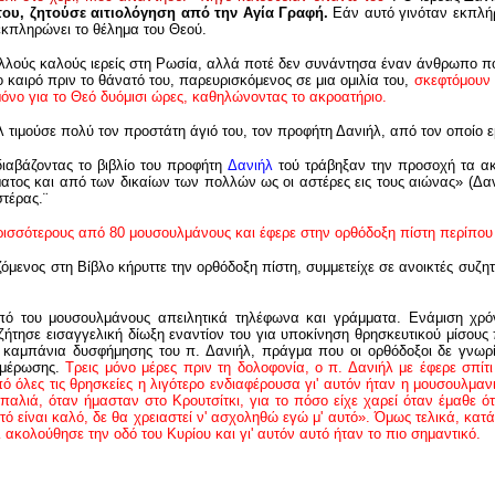
 του, ζητούσε αιτιολόγηση από την Αγία Γραφή.
Εάν αυτό γινόταν εκπλήρ
 εκπληρώνει το θέλημα του Θεού.
λούς καλούς ιερείς στη Ρωσία, αλλά ποτέ δεν συνάντησα έναν άνθρωπο πο
ο καιρό πριν το θάνατό του, παρευρισκόμενος σε μια ομιλία του,
σκεφτόμουν 
μόνο για το Θεό δυόμισι ώρες, καθηλώνοντας το ακροατήριο.
 τιμούσε πολύ τον προστάτη άγιό του, τον προφήτη Δανιήλ, από τον οποίο ε
ιαβάζοντας το βιβλίο του προφήτη
Δανιήλ
τού τράβηξαν την προσοχή τα ακ
ατος και από των δικαίων των πολλών ως οι αστέρες εις τους αιώνας» (Δαν.
τέρας.¨
ισσότερους από 80 μουσουλμάνους και έφερε στην ορθόδοξη πίστη περίπου
όμενος στη Βίβλο κήρυττε την ορθόδοξη πίστη, συμμετείχε σε ανοικτές συζητ
ό του μουσουλμάνους απειλητικά τηλέφωνα και γράμματα. Ενάμιση χρ
ζήτησε εισαγγελική δίωξη εναντίον του για υποκίνηση θρησκευτικού μίσους
 καμπάνια δυσφήμησης του π. Δανιήλ, πράγμα που οι ορθόδοξοι δε γνωρίζ
ημέρωσης.
Τρεις μόνο μέρες πριν τη δολοφονία, ο π. Δανιήλ με έφερε σπί
πό όλες τις θρησκείες η λιγότερο ενδιαφέρουσα γι' αυτόν ήταν η μουσουλμα
 παλιά, όταν ήμασταν στο Κρουτσίτκι, για το πόσο είχε χαρεί όταν έμαθε
υτό είναι καλό, δε θα χρειαστεί ν' ασχοληθώ εγώ μ' αυτό». Όμως τελικά, κα
 ακολούθησε την οδό του Κυρίου και γι' αυτόν αυτό ήταν το πιο σημαντικό.