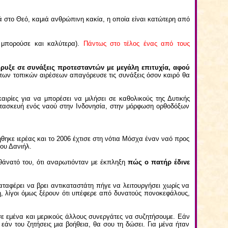
ά στο Θεό, καμιά ανθρώπινη κακία, η οποία είναι κατώτερη από
 μπορούσε και καλύτερα).
Πάντως στο τέλος ένας από τους
ρυξε σε συνάξεις προτεσταντών με μεγάλη επιτυχία, αφού
 των τοπικών αιρέσεων απαγόρευσε τις συνάξεις όσον καιρό θα
ιρίες για να μπορέσει να μιλήσει σε καθολικούς της Δυτικής
κατασκευή ενός ναού στην Ινδονησία, στην μόρφωση ορθοδόξων
ήθηκε ιερέας και το 2006 έχτισε στη νότια Μόσχα έναν ναό προς
ου Δανιήλ.
θάνατό του, ότι αναρωτιόνταν με έκπληξη
πώς ο πατήρ έδινε
αταφέρει να βρει αντικαταστάτη πήγε να λειτουργήσει χωρίς να
ή, λίγοι όμως ξέρουν ότι υπέφερε από δυνατούς πονοκεφάλους,
σε εμένα και μερικούς άλλους συνεργάτες να συζητήσουμε. Εάν
εάν του ζητήσεις μια βοήθεια, θα σου τη δώσει. Για μένα ήταν