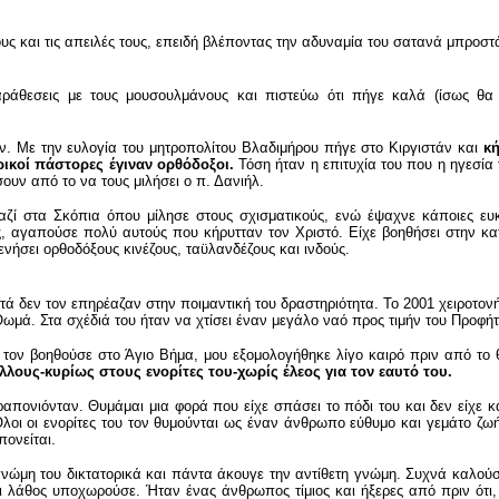
ς και τις απειλές τους, επειδή βλέποντας την αδυναμία του σατανά μπροστ
αράθεσεις με τους μουσουλμάνους και πιστεύω ότι πήγε καλά (ίσως θα
. Με την ευλογία του μητροπολίτου Βλαδιμήρου πήγε στο Κιργιστάν και
κή
ικοί πάστορες έγιναν ορθόδοξοι.
Τόση ήταν η επιτυχία του που η ηγεσία
ουν από το να τους μιλήσει ο π. Δανιήλ.
ί στα Σκόπια όπου μίλησε στους σχισματικούς, ενώ έψαχνε κάποιες ευκα
ος, αγαπούσε πολύ αυτούς που κήρυτταν τον Χριστό. Είχε βοηθήσει στην 
ενήσει ορθοδόξους κινέζους, ταϋλανδέζους και ινδούς.
τά δεν τον επηρέαζαν στην ποιμαντική του δραστηριότητα. Το 2001 χειροτον
ωμά. Στα σχέδιά του ήταν να χτίσει έναν μεγάλο ναό προς τιμήν του Προφήτ
 τον βοηθούσε στο Άγιο Βήμα, μου εξομολογήθηκε λίγο καιρό πριν από το 
άλλους-κυρίως στους ενορίτες του-χωρίς έλεος για τον εαυτό του.
απονιόνταν. Θυμάμαι μια φορά που είχε σπάσει το πόδι του και δεν είχε κ
Όλοι οι ενορίτες του τον θυμούνται ως έναν άνθρωπο εύθυμο και γεμάτο ζω
ονείται.
γνώμη του δικτατορικά και πάντα άκουγε την αντίθετη γνώμη. Συχνά καλού
ει λάθος υποχωρούσε. Ήταν ένας άνθρωπος τίμιος και ήξερες από πριν ότι, 