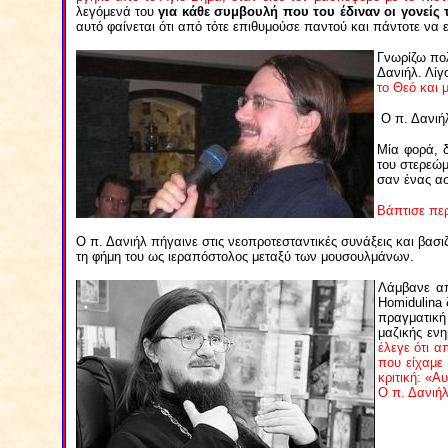
λεγόμενά του
για κάθε συμβουλή που του έδιναν οι γονείς
αυτό φαίνεται ότι από τότε επιθυμούσε παντού και πάντοτε να
Γνωρίζω πολ
Δανιήλ. Λίγ
το Θεό και 
Ο π. Δανιήλ
Μία φορά, δ
του στερεώμ
σαν ένας ασ
Βάπτισε περ
Ο π. Δανιήλ πήγαινε στις νεοπροτεσταντικές συνάξεις και βασιζ
τη φήμη του ως ιεραπόστολος μεταξύ των μουσουλμάνων.
Λάμβανε απ
Homidulina
πραγματική
μαζικής εν
έλεγε ότι α
που είχαμε
κριτική: «Α
Ο π. Δανιήλ