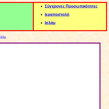
Σ
ύγχρονες Προσωπικότητε
ς
Ιεραποστολή
Ισλάμ
σλάμ