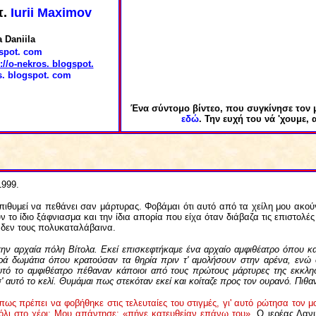
π.
Iurii Maximov
a Daniila
spot. com
://o-nekros. blogspot.
s. blogspot. com
Ένα σύντομο βίντεο, που συγκίνησε τον 
εδώ
. Την ευχή του νά 'χουμε, 
1999.
επιθυμεί να πεθάνει σαν μάρτυρας. Φοβάμαι ότι αυτό από τα χείλη μου ακού
 το ίδιο ξάφνιασμα και την ίδια απορία που είχα όταν διάβαζα τις επιστολέ
η δεν τους πολυκαταλάβαινα.
την αρχαία πόλη Βίτολα. Εκεί επισκεφτήκαμε ένα αρχαίο αμφιθέατρο όπου κ
κρά δωμάτια όπου κρατούσαν τα θηρία πριν τ' αμολήσουν στην αρένα, εν
αυτό το αμφιθέατρο πέθαναν κάποιοι από τους πρώτους μάρτυρες της εκκλησ
' αυτό το κελί. Θυμάμαι πως στεκόταν εκεί και κοίταζε προς τον ουρανό. Πιθαν
 πρέπει να φοβήθηκε στις τελευταίες του στιγμές, γι' αυτό ρώτησα τον μο
τόλι στο χέρι; Μου απάντησε: «πήγε κατευθείαν επάνω του»
. Ο ιερέας Δαν