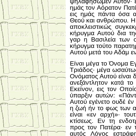
ψηλαφήσωμεν Αυτόν· ε
ημάς τον Αόρατον Πατέ
εις ημάς πάντα όσα α
Θεού και ανθρώπου. Η 
αποκλειστικώς συγκεκ
κήρυγμα Αυτού δια τη
γαρ η Βασιλεία των ο
κήρυγμα τούτο παρατηρ
Αυτού μετά του Αδάμ ε
Είναι μέγα το Όνομα Εγ
Τριάδος· μέγα ωσαύτως
Ονόματος Αυτού είναι 
ανεξάντλητον κατά το 
Εκείνον, εις τον Οπο
ύπαρξιν αυτών: «Πάντ
Αυτού εγένετο ουδέ έν
η ζωή ήν το φως των 
είναι «εν αρχή»· του
κτίσεως. Εν τη ενδοτ
προς τον Πατέρα· εν 
αυτός Λόγος εστράφ