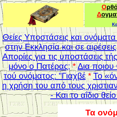
Ο
ρθ
Δ
ογμα
Κε
Θείες Υποστάσεις και ονόματα
στην Εκκλησία και σε αιρέσεις
Απορίες για τις υποστάσεις τή
μόνο ο Πατέρας;
*
Δια ποιου
τού ονόματος:
"Γιαχβέ
*
Το «ό
η χρήση του από τους χριστια
- Και το αΐδιο θε
Τα ονόμ