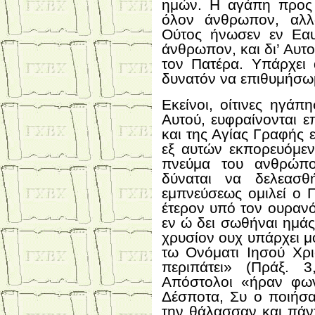
ημών. Η αγάπη προς 
όλον άνθρωπον, αλλ
Ούτος ήνωσεν εν Εαυ
άνθρωπον, και δι’ Αυ
τον Πατέρα. Υπάρχει 
δυνατόν να επιθυμήσω
Εκείνοι, οίτινες ηγά
Αυτού, ευφραίνονται ε
και της Αγίας Γραφής ε
εξ αυτών εκπορευόμε
πνεύμα του ανθρώπο
δύναται να δελεασθ
εμπνεύσεως ομιλεί ο 
έτερον υπό τον ουραν
εν ώ δει σωθήναι ημάς
χρυσίον ουχ υπάρχει μο
τω Ονόματι Ιησού Χρι
περιπάτει» (Πράξ. 
Απόστολοι «ήραν φων
Δέσποτα, Συ ο ποιήσα
την θάλασσαν και πάντ