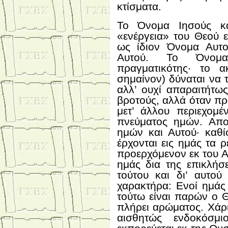
κτίσματα.
Το Όνομα Ιησούς κα
«ενέργεια» του Θεού 
ως ίδιον Όνομα Αυτού
Αυτού. Το Όνομα
πραγματικότης· το α
σημαίνον) δύναται να 
αλλ’ ουχί απαραιτήτω
βροτούς, αλλά όταν π
μετ’ άλλου περιεχομέ
πνεύματος ημών. Αποβ
ημών και Αυτού· καθί
έρχονται εις ημάς τα 
προερχόμενον εκ του Αγ
ημάς δια της επικλήσ
τούτου και δι’ αυτο
χαρακτήρα: Ενοί ημάς
τούτω είναι παρών ο Θ
πλήρει αρώματος. Χάρι
αισθητώς ενδοκόσμι