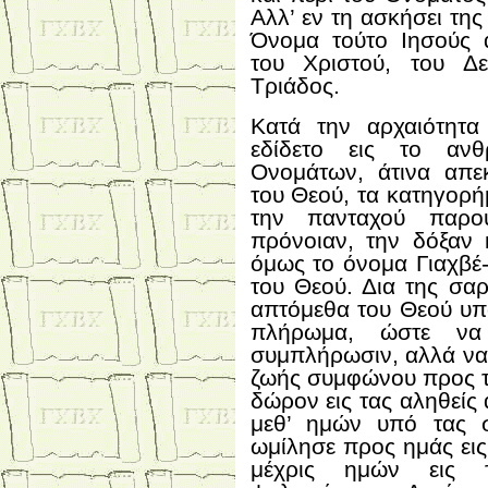
Αλλ’ εν τη ασκήσει τη
Όνομα τούτο Ιησούς 
του Χριστού, του Δ
Τριάδος.
Κατά την αρχαιότητα
εδίδετο εις το αν
Ονομάτων, άτινα απεκ
του Θεού, τα κατηγορή
την πανταχού παρου
πρόνοιαν, την δόξαν 
όμως το όνομα Γιαχβέ
του Θεού. Δια της σα
απτόμεθα του Θεού υπό
πλήρωμα, ώστε να
συμπλήρωσιν, αλλά να
ζωής συμφώνου προς τ
δώρον εις τας αληθείς
μεθ’ ημών υπό τας 
ωμίλησε προς ημάς ει
μέχρις ημών εις 