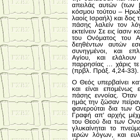
απειλάς αυτών (των 
κόσμου τούτου – Ηρωδ
λαοίς Ισραήλ) και δος 
πάσης λαλείν τον λό
εκτείνειν Σε εις ίασιν 
του Ονόματος του Α
δεηθέντων αυτών ε
συνηγμένοι, και επ
Αγίου, και ελάλου
παρρησίας … χάρις τε
(πρβλ. Πράξ. 4,24-33).
Ο Θεός υπερβαίνει κα
και είναι επομένως 
πάσης εννοίας. Όταν 
ημάς την ζώσαν πείρα
φανερούται δια των 
Γραφή απ’ αρχής μέχρ
του Θεού δια των Ονο
γλυκαίνηται το πνεύ
ιερών λόγων, και ευ