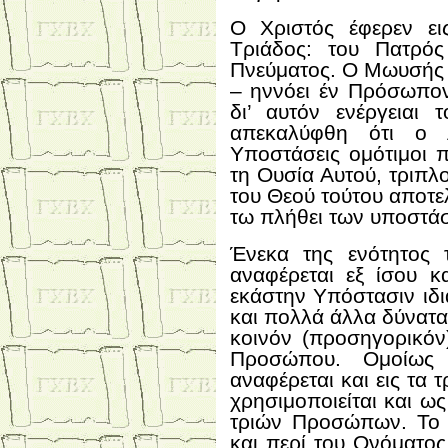
Ο Χριστός έφερεν ει
Τριάδος: του Πατρός
Πνεύματος. Ο Μωυσής 
– ηννόει έν Πρόσωπον
δι’ αυτόν ενέργειαι
απεκαλύφθη ότι ο 
Υποστάσεις ομότιμοι 
τη Ουσία Αυτού, τριπλ
του Θεού τούτου αποτε
τω πλήθει των υποστά
Ένεκα της ενότητος
αναφέρεται εξ ίσου κ
εκάστην Υπόστασιν ιδ
και πολλά άλλα δύναται,
κοινόν (προσηγορικόν
Προσώπου. Ομοίως
αναφέρεται και εις τα
χρησιμοποιείται και ως
τριών Προσώπων. Το α
και περί του Ονόματος