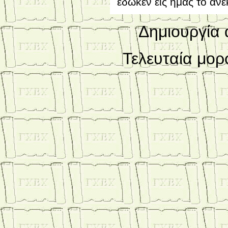
έδωκεν εις ημάς το ανε
Δημιουργία 
Τελευταία
μορ