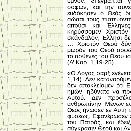
ύμνον: «Γέγραπται 
σοφών, και την σύν
ευδόκησεν ο Θεός δι
σώσαι τους πιστεύοντα
αιτούσι και Έλληνε
κηρύσσομεν Χριστόν 
σκάνδαλον, Έλλησι δε 
… Χριστόν Θεού δύνα
μωρόν του Θεού σοφώ
το ασθενές του Θεού 
(Α’ Κορ. 1,19-25).
«Ο Λόγος σαρξ εγένετο
1,14). Δεν κατανοούμε
δεν αποκλείομεν ότι Ε
ημών, ηδύνατο να πρ
Αυτού. Δεν προσέλα
ανθρωπίνην. Μένων εν
Θεός ήνωσεν εν Αυτή τ
φύσεως. Εφανέρωσεν ει
του Πατρός, και έδει
σύγκρασιν Θεού και Α