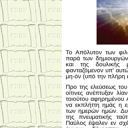
Το Απόλυτον των φιλ
παρά των δημιουργών
και της δουλικής 
φανταζόμενον υπ’ αυτώ
μη-όν (υπό την πλήρη έ
Προ της ελεύσεως του
οίτινες ανέπτυξαν λία
τοιούτου αφηρημένου 
να εκπλήττη ημάς η ε
των ημερών ημών. Δυσ
της πνευματικής τα
Παύλος έψαλεν εν σχέ