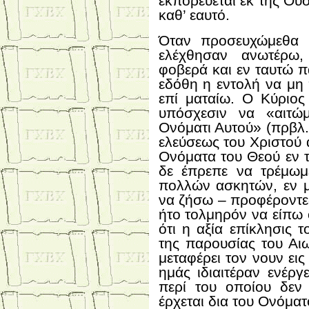
εκπορεύεται εκ της Ουσ
καθ’ εαυτό.
Όταν προσευχώμεθα 
ελέχθησαν ανωτέρω,
φοβερά και εν ταυτώ π
εδόθη η εντολή να μη
επί ματαίω. Ο Κύριος
υπόσχεσιν να «αιτώ
Ονόματι Αυτού» (πρβλ. 
ελεύσεως του Χριστού
Ονόματα του Θεού εν τ
δε έπρεπε να τρέμωμ
πολλών ασκητών, εν μ
να ζήσω – προφέροντε
ήτο τολμηρόν να είπω ό
ότι η αξία επίκλησις 
της παρουσίας του Αι
μεταφέρει τον νουν εις
ημάς ιδιαιτέραν ενέρ
περί του οποίου δεν 
έρχεται δια του Ονόματ