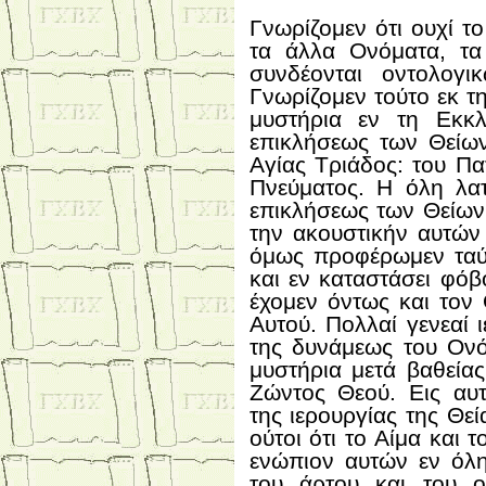
Γνωρίζομεν ότι ουχί τ
τα άλλα Ονόματα, τα
συνδέονται οντολογ
Γνωρίζομεν τούτο εκ τ
μυστήρια εν τη Εκκλ
επικλήσεως των Θείω
Αγίας Τριάδος: του Πα
Πνεύματος. Η όλη λατ
επικλήσεως των Θείων
την ακουστικήν αυτών
όμως προφέρωμεν ταύτ
και εν καταστάσει φόβ
έχομεν όντως και τον
Αυτού. Πολλαί γενεαί
της δυνάμεως του Ονό
μυστήρια μετά βαθεία
Ζώντος Θεού. Εις αυ
της ιερουργίας της Θε
ούτοι ότι το Αίμα και 
ενώπιον αυτών εν όλη
του άρτου και του ο