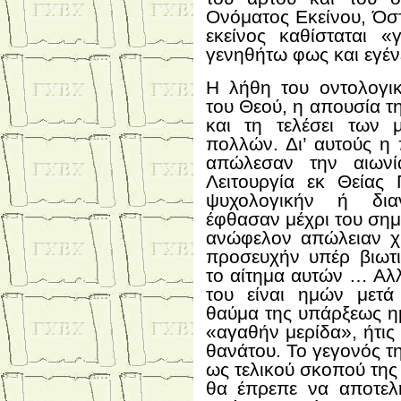
Ονόματος Εκείνου, Όστ
εκείνος καθίσταται «
γενηθήτω φως και εγένε
Η λήθη του οντολογι
του Θεού, η απουσία τ
και τη τελέσει των
πολλών. Δι’ αυτούς η
απώλεσαν την αιωνί
Λειτουργία εκ Θείας 
ψυχολογικήν ή διαν
έφθασαν μέχρι του ση
ανώφελον απώλειαν χρ
προσευχήν υπέρ βιωτ
το αίτημα αυτών … Αλλ
του είναι ημών μετά
θαύμα της υπάρξεως ημ
«αγαθήν μερίδα», ήτις 
θανάτου. Το γεγονός 
ως τελικού σκοπού τη
θα έπρεπε να αποτελ