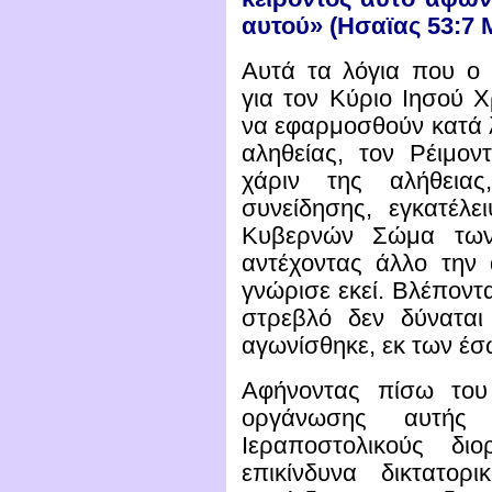
αυτού» (Ησαϊας 53:7 
Αυτά τα λόγια που ο
για τον Κύριο Ιησού 
να εφαρμοσθούν κατά λ
αληθείας, τον Ρέιμο
χάριν της αλήθειας
συνείδησης, εγκατέλε
Κυβερνών Σώμα των
αντέχοντας άλλο την
γνώρισε εκεί. Βλέποντ
στρεβλό δεν δύναται
αγωνίσθηκε, εκ των έσω
Αφήνοντας πίσω του
οργάνωσης αυτής
Ιεραποστολικούς δ
επικίνδυνα δικτατορ