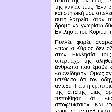
σέκτα της Σκοπιάς, μ
της κακίας τους. Ένα 
και στη δική μου απελ
αυτή λατρεία, όταν τ
δρόμο να γνωρίσω δύο
Εκκλησία του Κυρίου, 
Πολλές φορές αναρω
«πώς ο Κύριος δεν οδή
στην Εκκλησία Του;
υπέρμαχο της αληθεί
άνθρωπο που έμαθε και
«συνείδηση»; Όμως αγν
υπέθεσα ότι τον οδή
άντεχε. Γιατί η εμπειρ
της απάτης μιας ορ
πεποίθηση ότι «κ
αποφευκταίο». Και έ
χωρίς να ενταχθεί κάπ