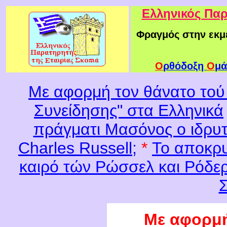
Ελληνικός Παρ
Φραγμός στην εκμ
Ο
ρθόδοξη
Ο
μά
Με αφορμή τον θάνατο τού
Συνείδησης" στα Ελληνικά
πράγματι Μασόνος ο ιδρυ
Charles Russell;
*
Το αποκρυ
καιρό τών Ρώσσελ και Ρόδε
Με αφορμή