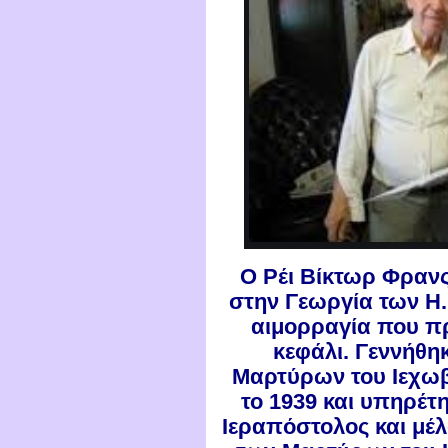
Ο Ρέι Βίκτωρ Φρανς 
στην Γεωργία των Η
αιμορραγία που π
κεφάλι. Γεννήθηκ
Μαρτύρων του Ιεχωβ
το 1939 και υπηρέτ
Ιεραπόστολος και μέ