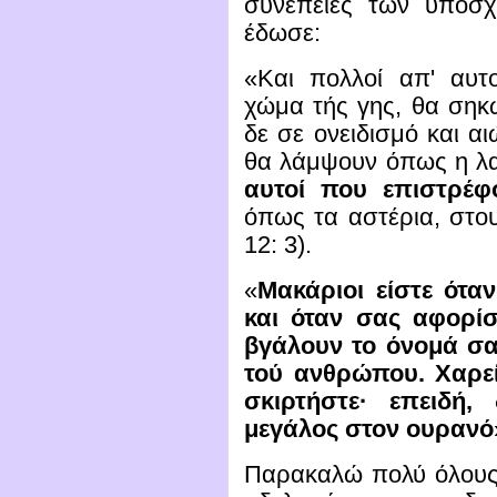
συνέπειες των υποσχ
έδωσε:
«Και πολλοί απ' αυτ
χώμα τής γης, θα σηκω
δε σε ονειδισμό και αι
θα λάμψουν όπως η λ
αυτοί που επιστρέφ
όπως τα αστέρια, στο
12: 3).
«
Μακάριοι είστε ότα
και όταν σας αφορίσ
βγάλουν το όνομά σας
τού ανθρώπου. Χαρεί
σκιρτήστε· επειδή,
μεγάλος στον ουρανό
Παρακαλώ πολύ όλους