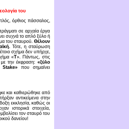
Θεολογία του
απλός, όρθιος πάσσαλος,
ράγματι σε αρχαία έργα
ει συχνά το απλό ξύλο ή
ήμα του σταυρού.
Θέλουν
ϊκή.
Τότε, η σταύρωση
τέτοιο σχήμα δεν υπήρχε,
χήμα «
Τ
». Πάντως, στις
ς με την έκφραση:
«ξύλο
e Stake»
που σημαίνει
ηκε και καθιερώθηκε από
ήρξαν αντικείμενα στην
δοξη εκκλησία, καθώς οι
αν ιστορικά στοιχεία,
υμβολίσει τον σταυρό του
ικού δανείου!