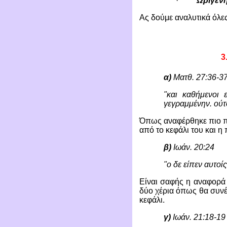
·
Ωριγέν
Ας δούμε αναλυτικά όλες
3
α)
Ματθ. 27:36-3
"και καθήμενοι 
γεγραμμένην. ούτ
Όπως αναφέρθηκε πιο πρ
από το κεφάλι του και 
β)
Ιωάν. 20:24
"ο δε είπεν αυτοίς
Είναι σαφής η αναφορά 
δύο χέρια όπως θα συν
κεφάλι.
γ)
Ιωάν. 21:18-19