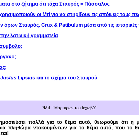
ατα στο ζήτημα ότι τάχα Σταυρός = Πάσσαλος
ρησιμοποιούν οι ΜτΙ για να στηρίξουν τις απόψεις τους π
 όρων Σταυρός, Crux & Patibulum μέσα από τις ιστορικές
την λατινική γραμματεία
 σύμβολο;
όργανο;
ας;
υ
Justus Lipsius
και το σχήμα του Σταυρού
*
ΜτΙ: "Μαρτύρων του Ιεχωβά"
ημοσιεύσει πολλά για το θέμα αυτό, θεωρούμε ότι η μ
τοια πληθώρα ντοκουμέντων για το θέμα αυτό, που το θ
ται!