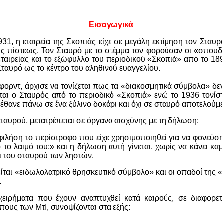
Εισαγωγικά
31, η εταιρεία της Σκοπιάς είχε σε μεγάλη εκτίμηση τον Σταυ
ής πίστεως. Τον Σταυρό με το στέμμα τον φορούσαν οι «σπου
εταιρείας και το εξώφυλλο του περιοδικού «Σκοπιά» από το 18
αυρό ως το κέντρο του αληθινού ευαγγελίου.
ορντ, άρχισε να τονίζεται πως τα «διακοσμητικά σύμβολα» δεν
ται ο Σταυρός από το περιοδικό «Σκοπιά» ενώ το 1936 τονίσ
πέθανε πάνω σε ένα ξύλινο δοκάρι και όχι σε σταυρό αποτελού
Σταυρού, μετατρέπεται σε όργανο αισχύνης με τη δήλωση:
 φιλήση το περίστροφο που είχε χρησιμοποιηθεί για να φονεύσ
το λαιμό του;» και η δήλωση αυτή γίνεται, χωρίς να κάνει καμ
ι του σταυρού των ληστών.
είται «ειδωλολατρικό θρησκευτικό σύμβολο» και οι οπαδοί της 
.
ιχειρήματα που έχουν αναπτυχθεί κατά καιρούς, σε διαφορε
ους των ΜτΙ, συνοψίζονται στα εξής: