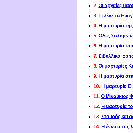
2.
Οι αρχαίες μαρ
3.
Τι λένε τ
α Ευαγ
4.
Η μαρτυρία τη
5.
Ωδές Σολομώντο
6.
Η μαρτυρία του
7.
Σιβυλλικοί χρησ
8.
Οι μαρτυρίες 
9.
Η μαρτυρία στι
10.
Η μαρτυρία Ει
11.
Ο Μινούκιος Φ
12.
Η μαρτυρία το
13.
Σταυρός και
14.
Η έννοια της 