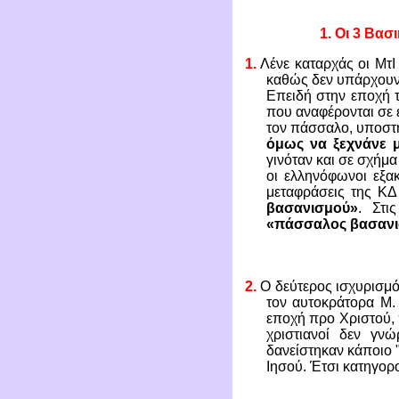
1.
Οι 3 Βασι
1.
Λένε καταρχάς οι ΜτΙ
καθώς δεν υπάρχουν 
Επειδή στην εποχή 
που αναφέρονται σε 
τον πάσσαλο, υποστηρ
όμως να ξεχνάνε μ
γινόταν και σε σχήμα
οι ελληνόφωνοι εξα
μεταφράσεις της ΚΔ
βασανισμού»
. Στι
«πάσσαλος βασανι
2.
Ο δεύτερος ισχυρισμό
τον αυτοκράτορα
Μ.
εποχή προ Χριστού, 
χριστιανοί δεν γν
δανείστηκαν κάποιο "
Ιησού. Έτσι κατηγορ