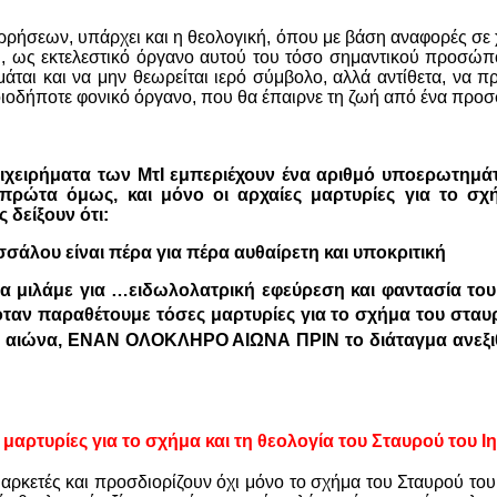
ρρήσεων, υπάρχει και η θεολογική, όπου με βάση αναφορές σε 
, ως εκτελεστικό όργανο αυτού του τόσο σημαντικού προσώπο
μάται και να μην θεωρείται ιερό σύμβολο, αλλά αντίθετα, να 
ιοδήποτε φονικό όργανο, που θα έπαιρνε τη ζωή από ένα προ
ιχειρήματα των ΜτΙ εμπεριέχουν ένα αριθμό υποερωτημά
 πρώτα όμως, και μόνο οι αρχαίες μαρτυρίες για το σχ
 δείξουν ότι:
σάλου είναι πέρα για πέρα αυθαίρετη και υποκριτική
να μιλάμε για …ειδωλολατρική εφεύρεση και φαντασία του
ταν παραθέτουμε τόσες μαρτυρίες για το σχήμα του σταυ
αιώνα, ΕΝΑΝ ΟΛΟΚΛΗΡΟ ΑΙΩΝΑ ΠΡΙΝ το διάταγμα ανεξιθ
 μαρτυρίες για το σχήμα και τη θεολογία του Σταυρού του 
 αρκετές και προσδιορίζουν όχι μόνο το σχήμα του Σταυρού το