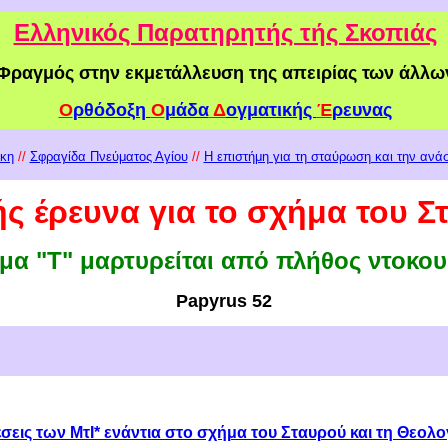
Ελληνικός Παρατηρητής τής Σκοπιάς
Φραγμός στην εκμετάλλευση της απειρίας των άλλω
Ο
ρθόδοξη
Ο
μάδα
Δ
ογματικής
Έ
ρευνας
ήκη
//
Σφραγίδα Πνεύματος Αγίου
//
Η επιστήμη για τη σταύρωση και την ανά
ς έρευνα για τ
ο σχήμα του Σ
μα "Τ" μαρτυρείται από πλήθος ντοκο
Papyrus 52
έσεις των ΜτΙ* ενάντια στο σχήμα του Σταυρού και τη Θεολο