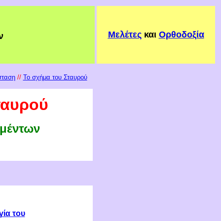
Μελέτες
και
Ορθοδοξία
ν
σταση
//
Το σχήμα του Σταυρού
ταυρού
υμέντων
γία του