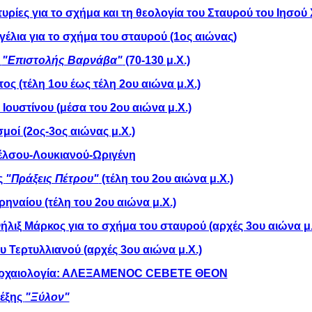
τυρίες για το σχήμα και τη θεολογία του Σταυρού του Ιησού
γέλια για το σχήμα του σταυρού (1ος αιώνας)
ς
"Επιστολής Βαρνάβα"
(70-130 μ.Χ.)
ς (τέλη 1ου έως τέλη 2ου αιώνα μ.Χ.)
 Ιουστίνου (μέσα του 2ου αιώνα μ.Χ.)
μοί (2ος-3ος αιώνας μ.Χ.)
Κέλσου-Λουκιανού-Ωριγένη
ς
"Πράξεις Πέτρου"
(τέλη του 2ου αιώνα μ.Χ.)
ρηναίου (τέλη του 2ου αιώνα μ.Χ.)
ήλιξ Μάρκος για το σχήμα του σταυρού (αρχές 3ου αιώνα μ.
υ Τερτυλλιανού (αρχές 3ου αιώνα μ.Χ.)
 αρχαιολογία: ΑΛΕΞΑΜΕΝΟC CΕΒΕΤΕ ΘΕΟΝ
λέξης
"Ξύλον"