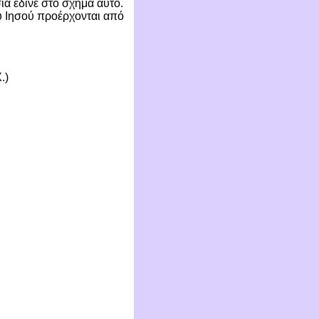
ία έδινε στο σχήμα αυτό.
υ Ιησού προέρχονται από
.)