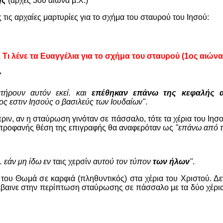
ης
(αρχές 3ου αιώνα μ.Χ.)
 τις αρχαίες μαρτυρίες για το σχήμα του σταυρού του Ιησού:
.
Τι λένε τ
α Ευαγγέλια για το σχήμα του σταυρού (1ος αιώνα
7
ετήρουν αυτόν εκεί. και
επέθηκαν επάνω της κεφαλής 
ος εστιν Ιησούς ο βασιλεύς των Ιουδαίων"
.
ιν, αν η σταύρωση γινόταν σε πάσσαλο, τότε τα χέρια του Ιησ
η προφανής θέση της επιγραφής θα αναφερόταν ως
"επάνω από τ
. εάν μη ίδω εν
ταις χερσίν
αυτού τον τύπον
των ήλων
"
.
του Θωμά σε καρφιά (πληθυντικός) στα χέρια του Χριστού. Δεν
έβαινε στην περίπτωση σταύρωσης σε πάσσαλο με τα δύο χέρι