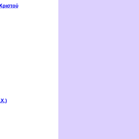
 Χριστού
Χ.)