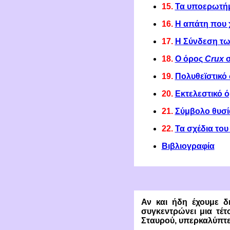
15.
Τ
α υποερωτήμ
16.
Η απάτη που χ
17.
Η Σύνδεση των
18.
Ο όρος
Crux
σ
19.
Πολυθεϊστικό
20.
Εκτελεστικό 
21.
Σύμβολο θυσί
22.
Τα σχέδια το
Βιβλιογραφία
Αν και ήδη έχουμε δ
συγκεντρώνει μια τέ
Σταυρού, υπερκαλύπτε