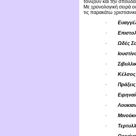
τονίζουν και την σπουδα
Με χρονολογική σειρά ο
τις παρακάτω χριστιανικ
·
Ευαγγέ
·
Επιστο
·
Ωδές Σ
·
Ιουστίν
·
Σιβυλλι
·
Κέλσος
·
Πράξεις
·
Ειρηναί
·
Λουκια
·
Μινούκι
·
Τερτυλλ