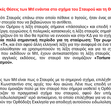
κές Θέσεις των ΜτΙ ενάντια στο σχήμα του Σταυρού και τη 
 ότι Σταυρός επάνω στον οποίο πέθανε ο Ιησούς, ήταν ένας 
στοιχεία που να βεβαιώνουν το αντίθετο.
του Ομήρου η λέξη σταυρός σήμαινε «πάσσαλος» και επειδή π
έργα, οχυρώσεις ή πολεμικές κατασκευές η λέξη σταυρός σημαίν
ίζουν ότι το ίδιο θα πρέπει να εννοούν και στην ΚΔ για το σχ
ία πολύ σημαντική περίοδο για τη σταύρωση: Την ρωμα
 «
Τ»,
και έτσι
αφού άλλη ελληνική λέξη για την αναφορά σε ένα 
κολούθησαν να χρησιμοποιούν τη λέξη σταυρός και για το σ
 που εκδίδουν οι ΜτΙ, έχουν αντικαταστήσει τη λέξη σταυρό
ς αγγλικές εκδόσεις, τον σταυρό τον ονομάζουν
«Tortur
σμού».
ς των ΜτΙ είναι πως ο Σταυρός με το σημερινό σχήμα, επιλέχθ
 Κωνσταντίνο
στις αρχές του 4ου αιώνα. Λένε πως επειδή υπ
που έμοιαζαν πολύ με τον σταυρό που σήμερα υιοθετεί η Ορθό
ώριζαν το πραγματικό σχήμα του σταυρού, αφού δεν υπήρχ
ειδωλολατρικό" ιερό αντικείμενο, το οποίο επιλέχθηκε για να σ
ούν την Ορθόδοξη Εκκλησία για αποδοχή αυτούσιου ειδωλολατρ