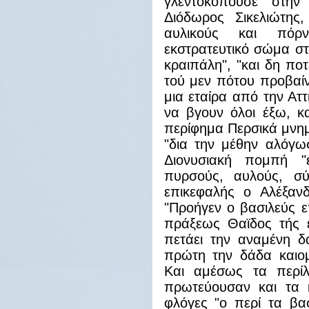
γλεντοκοπούσε στην
Διόδωρος Σικελιώτης,
αυλικούς και πόρ
εκστρατευτικό σώμα στ
κραιπάλη", "και δη πο
τού μεν πότου προβαίν
μια εταίρα από την Αττ
να βγουν όλοι έξω, κ
περίφημα Περσικά μνημ
"δια την μέθην αλόγω
Διονυσιακή πομπή "
πυρσούς, αυλούς, σύρ
επικεφαλής ο Αλέξανδ
"Προήγεν ο βασιλεύς 
πράξεως Θαϊδος τής ε
πετάει την αναμένη δ
πρώτη την δάδα καιομέ
Και αμέσως τα περίλ
πρωτεύουσαν και τα κ
φλόγες "ο περί τα βα