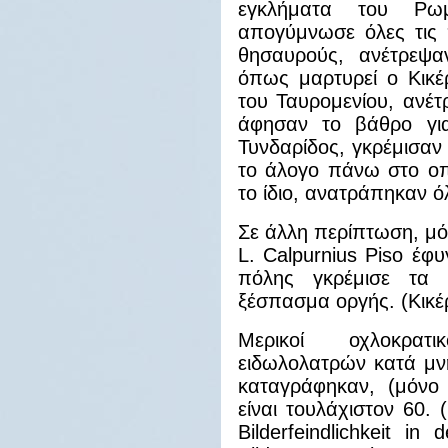
εγκλήματα του Ρω
απογύμνωσε όλες τις 
θησαυρούς, ανέτρεψα
όπως μαρτυρεί ο Κικέρω
του Ταυρομενίου, ανέτ
άφησαν το βάθρο για
Τυνδαρίδος, γκρέμισαν
το άλογο πάνω στο οπ
το ίδιο, ανατράπηκαν ό
Σε άλλη περίπτωση, μό
L. Calpurnius Piso έφ
πόλης γκρέμισε τα
ξέσπασμα οργής. (Κικέ
Μερικοί οχλοκρατ
ειδωλολατρών κατά μν
καταγράφηκαν, (μόνο 
είναι τουλάχιστον 60. 
Bilderfeindlichkeit in