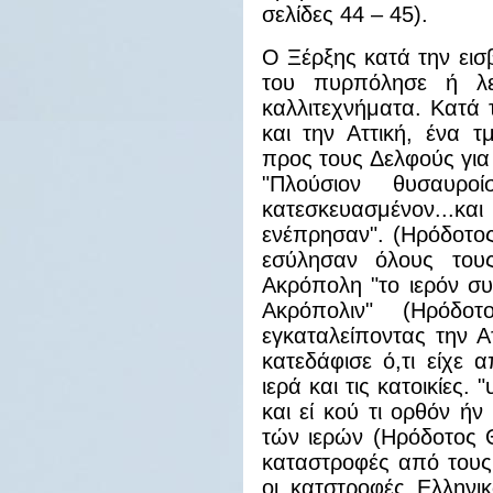
σελίδες 44 – 45).
Ο Ξέρξης κατά την ει
του πυρπόλησε ή λε
καλλιτεχνήματα. Κατά 
και την Αττική, ένα 
προς τους Δελφούς για
"Πλούσιον θυσαυρο
κατεσκευασμένον...κ
ενέπρησαν". (Ηρόδοτο
εσύλησαν όλους του
Ακρόπολη "το ιερόν σ
Ακρόπολιν" (Ηρόδ
εγκαταλείποντας την Α
κατεδάφισε ό,τι είχε α
ιερά και τις κατοικίες
και εί κού τι ορθόν ή
τών ιερών (Ηρόδοτος Θ
καταστροφές από τους
οι κατστροφές Ελληνι