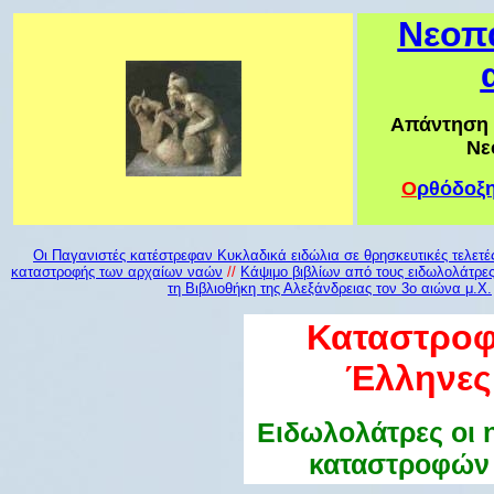
Νεοπα
Απάντηση 
Νε
Ο
ρθόδοξ
Οι Παγανιστές κατέστρεφαν Κυκλαδικά ειδώλια σε θρησκευτικές τελετές
καταστροφής των αρχαίων ναών
//
Κάψιμο βιβλίων από τους ειδωλολάτρε
τη Βιβλιοθήκη της Αλεξάνδρειας τον 3ο αιώνα μ.Χ.
Καταστροφ
Έλληνες
Ειδωλολάτρες οι 
καταστροφών 