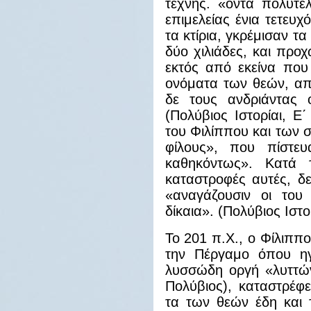
τέχνης. «όντα πολυτε
επιμελείας ένια τετευ
τα κτίρια, γκρέμισαν τ
δύο χιλιάδες, και προ
εκτός από εκείνα που
ονόματα των θεών, απ
δε τους ανδριάντας ό
(Πολύβιος Ιστορίαι, Ε
του Φιλίππου και των 
φίλους», που πίστευ
καθηκόντως». Κατά τ
καταστροφές αυτές, δ
«αναγάζουσιν οι του
δίκαια». (Πολύβιος Ιστορ
Το 201 π.Χ., ο Φίλιππο
την Πέργαμο όπου ηγ
λυσσώδη οργή «λυττών
Πολύβιος), καταστρέφε
τα των θεών έδη και τ