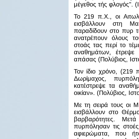
μέγεθος τής φλογός". (Ι
To 219 π.Χ., οι Αιτω
εισβάλλουν στη Μακ
παραδίδουν στο πυρ τ
ανατρέπουν όλους το
στοάς τας περί το τέμ
αναθημάτων, έτρεψε 
απάσας (Πολύβιος, Ιστορ
Τον ίδιο χρόνο, (219 
Δωρίμαχος, πυρπόλ
κατέστρεψε τα αναθήμ
οικίαν». (Πολύβιος, Ιστο
Με τη σειρά τους οι Μ
εισβάλλουν στο Θέρμον
βαρβαρότητες. Μετά
πυρπόλησαν τις στοές
αφιερώματα, που ήτα