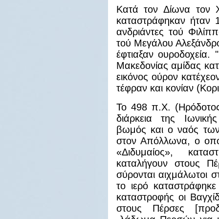
Κατά τον Δίωνα τον Χ
καταστράφηκαν ήταν 15
ανδριάντες τού Φιλίπ
τού Μεγάλου Αλεξάνδρο
έφτιαξαν ουροδοχεία. 
Μακεδονίας αμίδας κατ
εικόνος ούρον κατέχεον
τέφραν και κονίαν (Κορι
Το 498 π.Χ. (Ηρόδοτος
διάρκεια της Ιωνική
βωμός και ο ναός των
στον Απόλλωνα, ο οπο
«Διδυμαίος», κατα
καταλήγουν στους Πέρ
σύρονται αιχμάλωτοι 
το ιερό καταστράφηκε
καταστροφής οι Βαγχί
στους Πέρσες [προδ