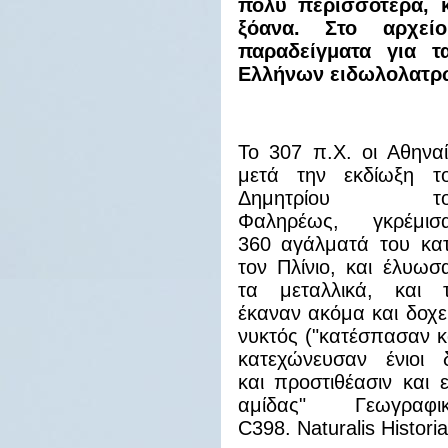
πολύ περισσότερα, κ
ξόανα. Στο αρχεί
παραδείγματα για 
Ελλήνων ειδωλολατρώ
Το 307 π.Χ. οι Αθηναί
μετά την εκδίωξη τ
Δημητρίου το
Φαληρέως, γκρέμισ
360 αγάλματά του κα
τον Πλίνιο, και έλυωσ
τα μεταλλικά, και 
έκαναν ακόμα και δοχε
νυκτός ("κατέσπασαν κ
κατεχώνευσαν ένιοι 
και προστιθέασιν και ε
αμίδας" Γεωγραφι
C398. Naturalis Histori