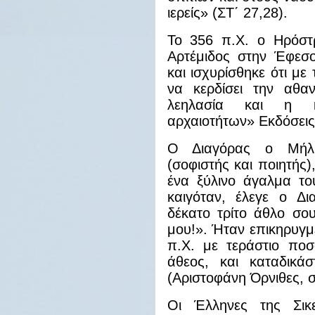
ιερείς» (ΣΤ΄ 27,28).
Το 356 π.Χ. ο Ηρόστ
Αρτέμιδος στην Έφεσο
και ισχυρίσθηκε ότι με
να κερδίσει την αθα
λεηλασία και η κ
αρχαιοτήτων» Εκδόσεις
Ο Διαγόρας ο Μήλι
(σοφιστής και ποιητής
ένα ξύλινο άγαλμα το
καιγόταν, έλεγε ο Δ
δέκατο τρίτο άθλο σο
μου!». Ήταν επικηρυγμ
π.Χ. με τεράστιο ποσ
άθεος, και καταδικά
(Αριστοφάνη Όρνιθες, σ
Οι Έλληνες της Σικε