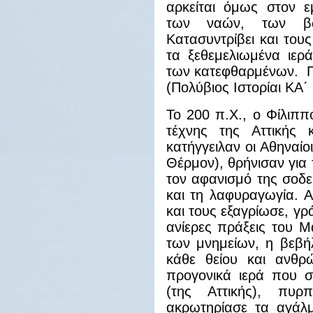
αρκείται όμως στον ε
των ναών, των β
Κατασυντρίβει και τους
τα ξεθεμελιωμένα ιερ
των κατεφθαρμένων. Πε
(Πολύβιος Ιστορίαι ΚΑ΄ 
Το 200 π.Χ., ο Φίλιππ
τέχνης της Αττικής
κατήγγειλαν οι Αθηναίο
Θέρμον), θρήνισαν για 
τον αφανισμό της σοδε
και τη λαφυραγωγία. Α
και τους εξαγρίωσε, γρά
ανίερες πράξεις του 
των μνημείων, η βεβή
κάθε θείου και ανθρ
προγονικά ιερά που σ
(της Αττικής), πυ
ακρωτηρίασε τα αγάλμ