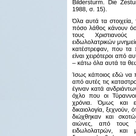
Bildersturm. Die Zest
1988, σ. 15).
Όλα αυτά τα στοιχεία,
πόσο λάθος κάνουν όσ
τους Χριστιανούς
ειδωλολατρικών μνημείω
κατέστρεφαν, που τα π
είναι χειρότεροι από α
– κάτω όλα αυτά τα θε
Ίσως κάποιος εδώ να π
από αυτές τις καταστρο
έγιναν κατά ανδριάντ
όχλο που οι Τύραννοι
χρόνια. Όμως και 
δικαιολογία, ξεχνούν, ό
διώχθηκαν και σκοτώ
αιώνες, από τους 
ειδωλολατρών, και