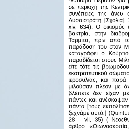
-λάδωμα Περσών για μ
σε περιοχή της Κεντρι
συνέπειες της άνευ ό
Λυσσιστράτη [Σχόλια]
xiv, 634). Ο οικισμός
βακτρία, στην διαδ
Ταρμίτα, πριν από 
παράδοση του στον Μ.
καταγράφει ο Κούρτιο
παραδίδεται στους Μιλ
είτε τότε τις βρωμοδου
εκστρατευτικού σώματος
ιεροσυλίας, και παρά 
μιλούσαν πλέον με ά
βλέπετε δεν είχαν με
πάντες και ανέσκαψαν 
πάντα [τους εκπολίτισε
ξεχνάμε αυτό.] (Quintus 
28 – vii, 35) ( Νεοεθ
άρθρο «Οιωνοσκοπία