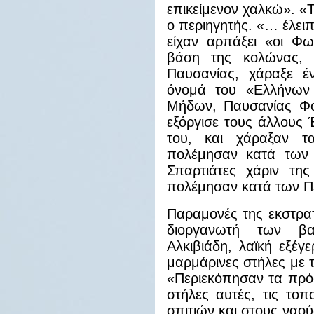
επικείμενον χαλκώ». «Τ
ο περιηγητής. «… έλει
είχαν αρπάξει «οι Φω
βάση της κολώνας, 
Παυσανίας, χάραξε έ
όνομά του «Ελλήνων 
Μήδων, Παυσανίας Φο
εξόργισε τους άλλους
του, και χάραξαν 
πολέμησαν κατά των 
Σπαρτιάτες χάριν της
πολέμησαν κατά των Π
Παραμονές της εκστρατ
διοργανωτή των βα
Αλκιβιάδη, λαϊκή εξέγ
μαρμάρινες στήλες με 
«Περιεκόπησαν τα πρό
στήλες αυτές, τις το
σπιτιών και στους ναούς