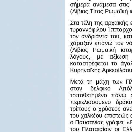
σήμερα ανάμεσα στις 
(Λίβιος Τίτος Ρωμαϊκή ι
Στα τέλη της αρχαϊκής 
τυραννόφιλου Ίππαρχο
τον ανδριάντα του, κα
χάραξαν επάνω τον νό
(Λίβιος Ρωμαϊκή ιστο
λόγους, με αξίωση
καταστρέφεται το άγα
Κυρηναϊκής Αρκεσίλαου
Μετά τη μάχη των Πλ
στον δελφικό Από
τοποθετημένο πάνω σ
περιελισσόμενο δράκ
τρίπους ο χρύσεος ανε
του χαλκέου επιστεώς ά
ο Παυσανίας γράφει: «
του Πλαταιαίσιν οι Έλ