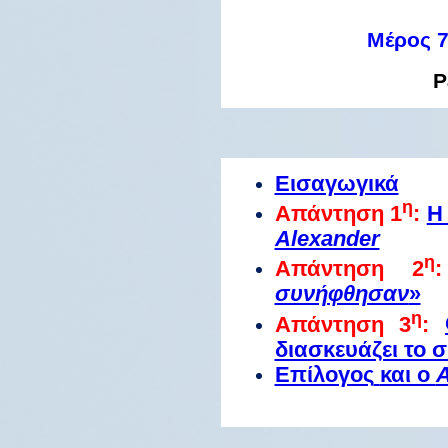
Μέρος
P
Εισαγωγικά
η
Απάντηση 1
:
Η
Alexander
η
Απάντηση 2
:
συνήφθησαν
»
η
Απάντηση 3
:
διασκευάζει το σ
Επίλογος
και ο
Α