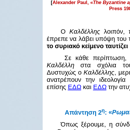
[
Alexander Paul, «
The Byzantine a
Press 19
Ο
Καλδέλλης
λοιπόν,
έπρεπε να λάβει υπόψη του τ
το συριακό κείμενο ταυτίζε
Σε κάθε περίπτωση, ο
Καλδέλλη
στα σχόλια 
Δυστυχώς ο
Καλδέλλης
, μερ
ανατρέπουν την ιδεολογία 
επίσης
ΕΔΩ
και
ΕΔΩ
την ατ
η
Απάντηση 2
:
«
Ρωμαί
Όπως ξέρουμε, η σύν