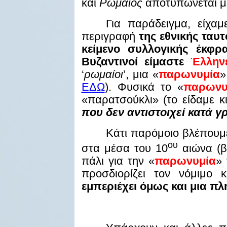
και
Ρωμαίος
αποτυπώνεται μ
Για παράδειγμα, είχα
περιγραφή
της εθνικής ταυ
κείμενο συλλογικής έκφρ
Βυζαντινοί είμαστε
Έλλην
‘
ρωμαίοι
’, μια «
παρωνυμία
»
ΕΔΩ
). Φυσικά το «
παρωνυ
«παρατσούκλι» (το είδαμε κ
που δεν αντιστοιχεί κατά 
Κάτι παρόμοιο βλέπουμ
ου
στα μέσα του 10
αιώνα (
πάλι για την «
παρωνυμία
»
προσδιορίζει τον νόμιμο 
εμπεριέχει όμως και μια π