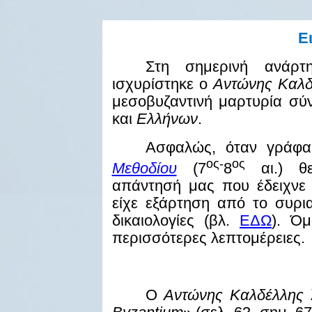
Ε
Στη σημερινή ανάρτ
ισχυρίστηκε ο
Αντώνης Καλδ
μεσοβυζαντινή μαρτυρία σύν
και
Ελλήνων
.
Ασφαλώς, όταν γράφα
ος-
ος
Μεθοδίου
(7
8
αι.) θε
απάντησή μας που έδειχνε
είχε εξάρτηση από το συρι
δικαιολογίες (βλ.
ΕΔΩ
). Ό
περισσότερες λεπτομέρειες.
Ο
Αντώνης
Καλδέλλης