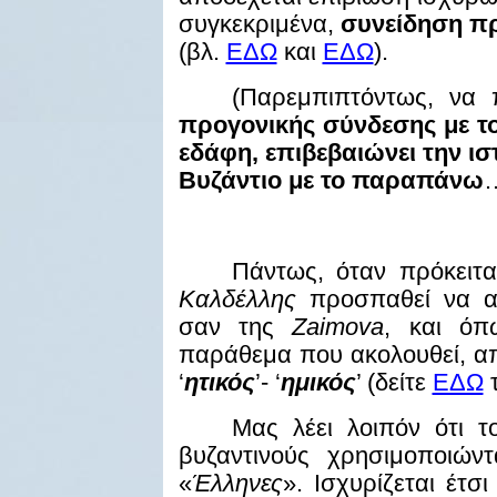
συγκεκριμένα,
συνείδηση πρ
(βλ.
ΕΔΩ
και
ΕΔΩ
).
(Παρεμπιπτόντως, να
προγονικής σύνδεσης με τ
εδάφη, επιβεβαιώνει την ισ
Βυζάντιο με το παραπάνω
…
Πάντως, όταν πρόκειτα
Καλδέλλης
προσπαθεί να αρ
σαν της
Zaimova
, και όπ
παράθεμα που ακολουθεί, απο
‘
ητικός
’- ‘
ημικός
’ (δείτε
ΕΔΩ
τ
Μας λέει λοιπόν ότι τ
βυζαντινούς χρησιμοποιών
«
Έλληνες
». Ισχυρίζεται έτσ