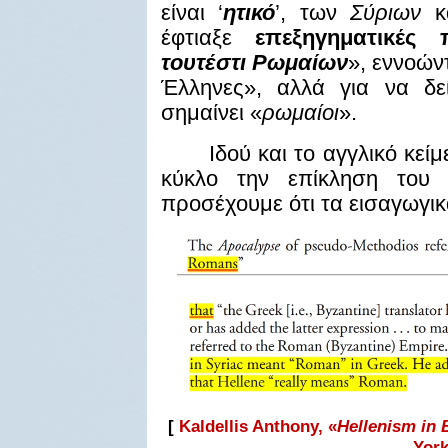
είναι ‘
ητικό
’, των
Σύριων
κα
έφτιαξε
επεξηγηματικές 
τουτέστι Ρωμαίων
», εννοώντ
Έλληνες», αλλά για να δε
σημαίνει «
ρωμαίοι
».
Ιδού και το αγγλικό κεί
κύκλο την επίκληση το
προσέχουμε ότι τα εισαγωγι
[
Kaldellis Anthony, «
Hellenism in
York