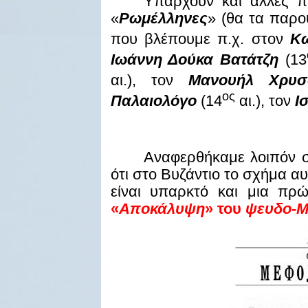
Υπάρχουν και άλλες π
«
Ρωμέλληνες
» (θα τα παρο
που βλέπουμε π.χ. στον
Κω
Ιωάννη Δούκα Βατάτζη
(13
αι.), τον
Μανουήλ Χρυσ
ος
Παλαιολόγο
(14
αι.), τον
Ι
Αναφερθήκαμε λοιπόν 
ότι στο Βυζάντιο το σχήμα α
είναι υπαρκτό και μια πρ
«
Αποκάλυψη
» του
ψευδο-Μ