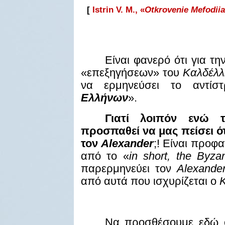
[
Istrin V. M., «
Otkrovenie Mefodii
Είναι φανερό ότι για τ
«επεξηγήσεων» του
Καλδέλλ
να ερμηνεύσει το αντίσ
Ελλήνων
».
Γιατί λοιπόν ενώ
προσπαθεί να μας πείσει ότ
τον
Alexander
;! Είναι προφα
από το «
in
short
,
the
Byzan
παρερμηνεύει τον
Alexande
από αυτά που ισχυρίζεται ο
Να προσθέσουμε εδώ ό