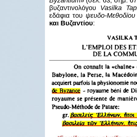
Byzantium
» (σελ. 63, σημ. 6
βυζαντινολόγου
Vasilka Ta
εδάφια του
ψευδο-Μεθοδίο
και Βυζαντίου
: