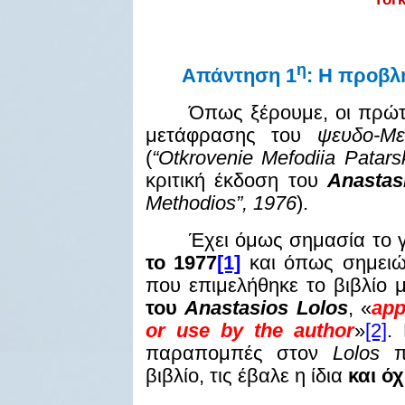
η
Απάντηση 1
:
Η προβλη
Όπως ξέρουμε, οι πρώτε
μετάφρασης του
ψευδο-Με
(
“Otkrovenie Mefodiia Patar
κριτική έκδοση του
Anasta
Methodios”, 1976
).
Έχει όμως σημασία το γ
το 1977
[1]
και όπως σημειώ
που επιμελήθηκε το βιβλίο 
του
Anastasios
Lolos
, «
app
or
use
by
the
author
»
[2]
.
παραπομπές στον
Lolos
βιβλίο, τις έβαλε η ίδια
και ό