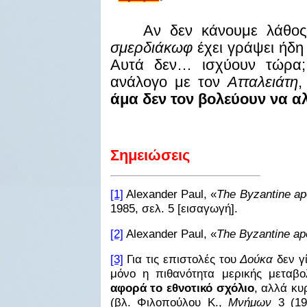
Αν δεν κάνουμε λάθος
σμερδιάκωφ
έχει γράψει ήδ
Αυτά δεν… ισχύουν τώρα;
ανάλογο με τον
Ατταλειάτη
,
άμα δεν τον βολεύουν να 
Σημειώσεις
[1]
Alexander Paul, «
The Byzantine apo
1985,
σελ
. 5 [
εισαγωγή
].
[2]
Alexander Paul, «
The Byzantine apo
[3]
Για τις επιστολές του
Δούκα
δεν γί
μόνο η πιθανότητα μερικής μεταβ
αφορά το εθνοτικό σχόλιο
, αλλά κυ
(βλ. Φιλοπούλου Κ.,
Μνήμων
3 (19