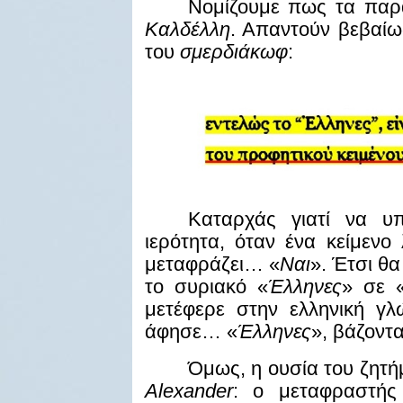
Νομίζουμε πως τα παρ
Καλδέλλη
. Απαντούν βεβαίω
του
σμερδιάκωφ
:
Καταρχάς γιατί να υ
ιερότητα, όταν ένα κείμενο 
μεταφράζει… «
Ναι
». Έτσι θ
το συριακό «
Έλληνες
» σε 
μετέφερε στην ελληνική γ
άφησε… «
Έλληνες
», βάζοντα
Όμως, η ουσία του ζητήμ
Alexander
: ο μεταφραστής