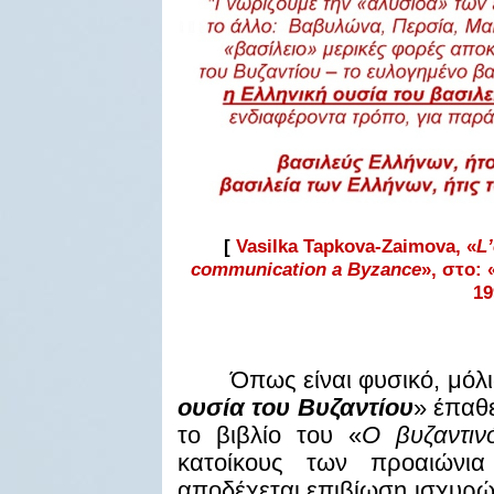
[
Vasilka
Tapkova
-
Zaimova
, «
L
’
communication
a
Byzance
», στο: 
19
Όπως είναι φυσικό, μόλ
ουσία του Βυζαντίου
» έπαθ
το βιβλίο του «
Ο βυζαντιν
κατοίκους των προαιώνια
αποδέχεται επιβίωση ισχυρών