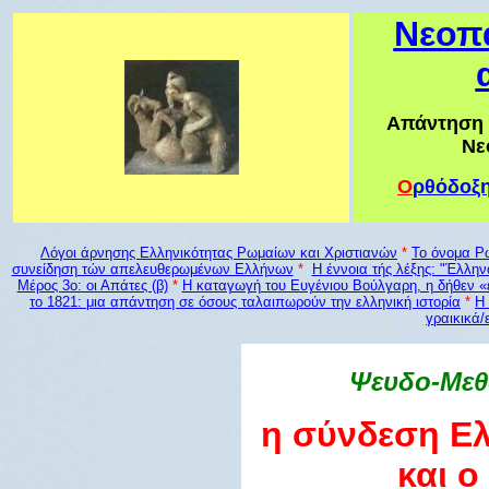
Νεοπα
Απάντηση 
Νε
Ο
ρθόδοξ
Λόγοι άρνησης Ελληνικότητας Ρωμαίων και Χριστιανών
*
Το όνομα Ρω
συνείδηση τών απελευθερωμένων Ελλήνων
*
Η έννοια τής λέξης: "Έλλην
Μέρος 3o: οι Απάτες (β)
*
Η καταγωγή του Ευγένιου Βούλγαρη, η δήθεν «
το 1821: μια απάντηση σε όσους ταλαιπωρούν την ελληνική ιστορία
*
Η 
γραικικά/
Ψευδο
-Μεθ
η σύνδεση Ε
και ο