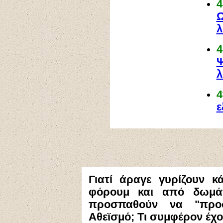
4
Ω
λ
4
Ψ
λ
ε
Γιατί άραγε γυρίζουν κ
φόρουμ και από δωμάτ
προσπαθούν να "προσ
Αθεϊσμό; Τι συμφέρον έχο