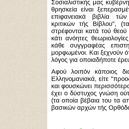
Σοσιαλιστικής μας κυβέρνη
θρησκεία είναι ξεπερασμέ
επιφανειακά βιβλία τώ
κριτικών τής Βίβλου", (
στρέφονται κατά τού θεού 
κάτι ανόητες θεωριολογίε
κάθε συγγραφέας επιστη
μορφωμένοι. Και ξεχνούν ό
λόγος για οποιαδήποτε έρευ
Αφού λοιπόν κάποιος δια
Ελληνομανιακά, είτε "προο
και φουσκώνει περισσότερο
έχει ο δύστυχος γνώση ούτ
(τα οποία βέβαια του τα α
βασικών αρχών τής Ορθόδο