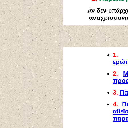
Αν δεν υπάρχε
αντιχριστιανι
1
ερώτ
2.
Μ
προσ
3.
Πα
4.
Π
αθεϊ
παρα