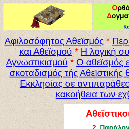
Ο
ρθ
Δ
ογμα
Κε
Αφιλοσόφητος Αθεϊσμός
*
Περ
και Αθεϊσμού
*
Η λογική συ
Αγνωστικισμού
*
Ο αθεϊσμός ε
σκοταδισμός τής Αθεϊστικής 
Εκκλησίας σε αντιπαράθεση
κακοήθεια των εχ
Αθεϊστικ
2.
Παράλογ