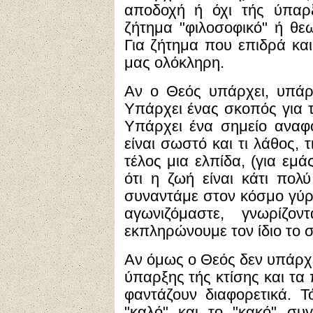
αποδοχή ή όχι τής ύπαρξ
ζήτημα "φιλοσοφικό" ή θεω
Για ζήτημα που επιδρά και
μας ολόκληρη.
Αν ο Θεός υπάρχει, υπάρχ
Υπάρχει ένας σκοπός για τ
Υπάρχει ένα σημείο αναφο
είναι σωστό και τι λάθος, τ
τέλος μια ελπίδα, (για εμά
ότι η ζωή είναι κάτι πολ
συναντάμε στον κόσμο γύρω
αγωνιζόμαστε, γνωρίζο
εκπληρώνουμε τον ίδιο το 
Αν όμως ο Θεός δεν υπάρχε
ύπαρξης τής κτίσης και τα
φαντάζουν διαφορετικά. Τ
"καλό" και το "κακό" συγ