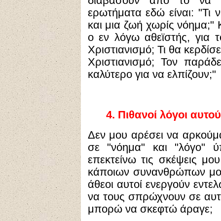
διαβασουν απο το να π
ερωτήματα εδώ είναι: "Τι 
και μια ζωή χωρίς νόημα;" 
ο εν λόγω αθεϊστής, για 
Χριστιανισμό; Τι θα κερδίσ
Χριστιανισμό; Τον παράδ
καλύτερο για να ελπίζουν;"
4.
Πιθανοί λόγοι αυτού
Δεν μου αρέσει να αρκούμ
σε "νόημα" και "λόγο" 
επεκτείνω τις σκέψεις μου
κάποιων συνανθρώπων μου.
άθεοι αυτοί ενεργούν εντε
να τους σπρώχνουν σε αυτέ
μπορώ να σκεφτώ άραγε;