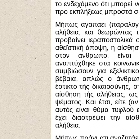
το ενδεχόμενο ότι μπορεί ν
προ εκπλήξεως μπροστά σε
Μήπως αγαπάει (παράλογα
αλήθεια, και θεωρώντας 
προβαίνει ιεραποστολικά 
αθεϊστική άποψη, η αίσθησ
στον άνθρωπο, είναι π
αναπτύχθηκε στα κοινωνι
συμβιώσουν για εξελικτι
βέβαια, απλώς ο άνθρω
έστικτο τής δικαιοσύνης, 
αίσθηση τής αλήθειας, ως
ψέματος. Και έτσι, είτε (
αυτός είναι θύμα τυφλού ε
έχει διαστρέψει την αίσ
αλήθεια.
Μήπως πράγματι αναζητάει 