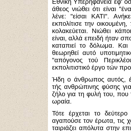
Εθνική Υπερηφάνεια εφ' όσ
άθεος νιώθει ότι είναι "έν
λένε: "είσαι ΚΑΤΙ". Ανή
εκπολίτισε την οικουμένη,
κολακεύεται. Νιώθει κάπο
είναι, αλλά επειδή ήταν σπο
καταπιεί το δόλωμα. Και
θεωρηθεί αυτό υποτιμητικ
"απόγονος τού Περικλέο
εκπολιτιστικό έργο τών πρ
Ήδη ο άνθρωπος αυτός, έ
τής ανθρώπινης φύσης για
ζήλο για τη φυλή του, που
ωραία.
Τότε έρχεται το δεύτερ
αγαπούσε τον έρωτα, τις χα
ταιριάζει απόλυτα στην επ