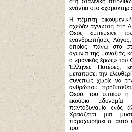
στη σταλινική απολίθ
ενάντια στο «χαρακτηρ
Η πέμπτη οικουμενι
σχεδόν άγνωστη στη Δ
Θεός «υπέμεινε το
ενανθρωπήσας Λόγος, 
οποίος, πάνω στο στ
αγωνία της μοναξιάς κα
ο «μανικός έρως» του 
Έλληνες Πατέρες, ε
μεταπείσει την ελευθερ
συνεπώς χωρίς να την
ανθρώπου προϋποθέτ
Θεού, του οποίου η 
εκούσια αδυναμία 
παντοδυναμία ενός άλ
Χρειάζεται μια μυ
παραχωρήσει σ' αυτό 
του.