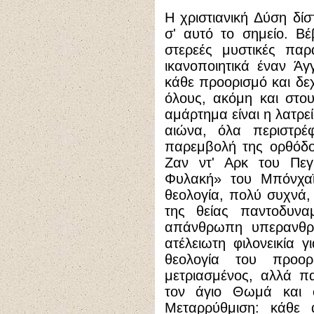
Η χριστιανική Δύση δί
σ' αυτό το σημείο. Βέ
στερεές μυστικές παρ
ικανοποιητικά έναν Άγ
κάθε προορισμό και δεχ
όλους, ακόμη και στου
αμάρτημα είναι η λατρε
αιώνα, όλα περιστρέ
παρεμβολή της ορθόδ
Ζαν ντ' Αρκ του Πε
Φυλακή» του Μπόνχαϊ
θεολογία, πολύ συχνά,
της θείας παντοδυνα
απάνθρωπη υπερανθρω
ατέλειωτη φιλονεικία γ
θεολογία του προορ
μετριασμένος, αλλά π
τον άγιο Θωμά και 
Μεταρρύθμιση: κάθε