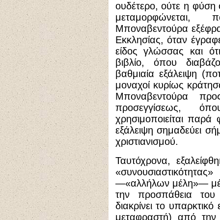
ουδέτερο, ούτε η φύση 
μεταμορφώνεται, 
Μποναβεντούρα εξέφρα
Εκκλησίας, όταν έγραφ
είδος γλώσσας και ότ
βιβλίο, όπου διαβάζ
βαθμιαία εξάλειψη (ποτ
μοναχοί κυρίως κράτησα
Μποναβεντούρα προς
προσεγγίσεως, όπ
χρησιμοποιείται παρά 
εξάλειψη σημαδεύει σή
χριστιανισμού.
Ταυτόχρονα, εξαλείφθ
«συνουσιαστικότ
—«αλλήλων μέλη»— μέσ
την προσπάθεια του
διακρίνει το υπαρκτικό
μεταφραστή) από την 