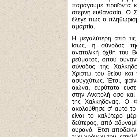
παράγουμε προϊόντα κ
στερνή ευθανασία. Ο Σ
έλεγε πως ο πληθωρισμ
αμαρτία.
Η μεγαλύτερη από τις
ίσως, η σύνοδος τη
ανατολική όχθη του Β
ρεύματος, όπου συναν
σύνοδος της Χαλκηδ
Χριστώ του θείου και
ασυγχύτως. Έτσι, φαίνε
αιώνα, ευρύτατα ευσεβ
στην Ανατολή όσο και
της Χαλκηδόνας. Ο 
ακολούθησε σ' αυτό το
είναι το καλύτερο μέ
δεύτερος, από αδυναμί
ουρανό. Έτσι αποδείκνυ
των χρόνων του, επικλή