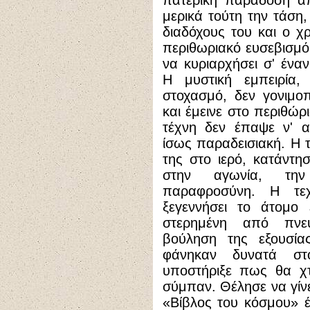
πατερική παράδοση απ
μερικά τούτη την τάση,
διαδόχους του και ο χρ
περιθωριακό ευσεβισμό
να κυριαρχήσει σ' ένα
Η μυστική εμπειρία,
στοχασμό, δεν γονιμοπ
και έμεινε στο περιθώρ
τέχνη δεν έπαψε ν' α
ίσως παραδεισιακή. Η τ
της στο ιερό, κατάντ
στην αγωνία, την
παραφροσύνη. Η τεχ
ξεγεννήσει το άτομο
στερημένη από πνευ
βούληση της εξουσία
φάνηκαν δυνατά στ
υποστήριξε πως θα χτί
σύμπαν. Θέλησε να γίνε
«Βίβλος του κόσμου» έκ