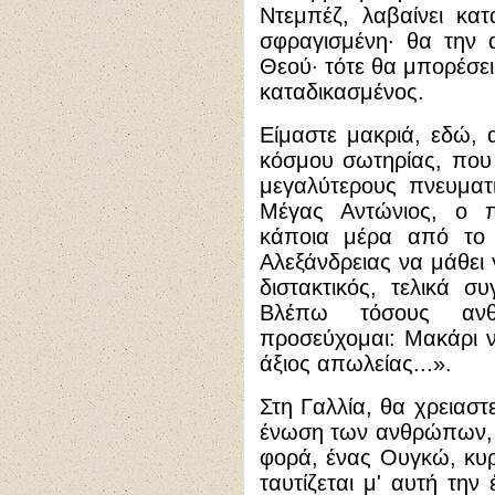
Ντεμπέζ, λαβαίνει κα
σφραγισμένη· θα την 
Θεού· τότε θα μπορέσει
καταδικασμένος.
Είμαστε μακριά, εδώ,
κόσμου σωτηρίας, που
μεγαλύτερους πνευματ
Μέγας Αντώνιος, ο 
κάποια μέρα από το 
Αλεξάνδρειας να μάθει
διστακτικός, τελικά συ
Βλέπω τόσους αν
προσεύχομαι: Μακάρι ν
άξιος απωλείας...».
Στη Γαλλία, θα χρειαστ
ένωση των ανθρώπων, γ
φορά, ένας Ουγκώ, κυ
ταυτίζεται μ' αυτή τη