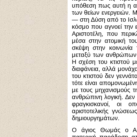
υπόθεση πως αυτή η αν
των θείων ενεργειών. 
— στη Δύση από το Ισλ
κόσμο που αγνοεί την 
Αριστοτέλη, που περικ
μέσα στην ατομική το
σκέψη στην κοινωνία
μεταξύ των ανθρώπων 
Η σχέση του κτιστού με
διαφάνεια, αλλά μονάχα
του κτιστού δεν γεννάτα
τότε είναι απομονωμέν
με τους μηχανισμούς τ
ανθρώπινη λογική. Δεν
φραγκισκανοί, οι ο
αριστοτελικής γνώσεω
δημιουργημάτων.
Ο άγιος Θωμάς ο Ακ