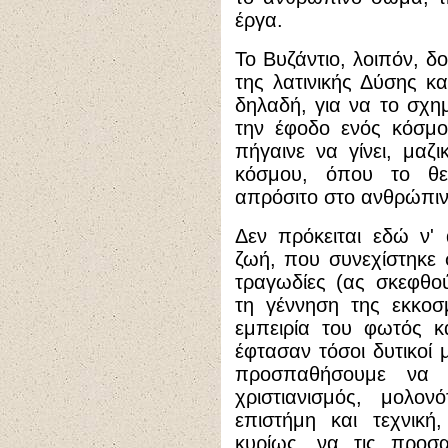
έργα.
Το Βυζάντιο, λοιπόν, 
της λατινικής Δύσης κ
δηλαδή, για να το σχ
την έφοδο ενός κόσμο
πήγαινε να γίνει, μαζι
κόσμου, όπου το θεί
απρόσιτο στο ανθρώπιν
Δεν πρόκειται εδώ ν' 
ζωή, που συνεχίστηκε 
τραγωδίες (ας σκεφθο
τη γέννηση της εκκοσμ
εμπειρία του φωτός κ
έφτασαν τόσοι δυτικοί 
προσπαθήσουμε να κ
χριστιανισμός, μολο
επιστήμη και τεχνική
κυρίως, να τις προσ