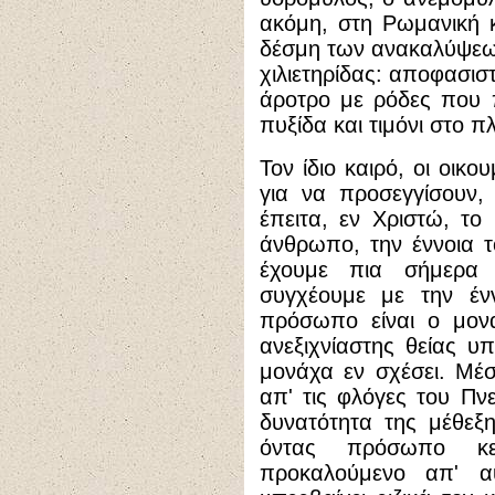
ακόμη, στη Ρωμανική 
δέσμη των ανακαλύψεων
χιλιετηρίδας: αποφασισ
άροτρο με ρόδες που 
πυξίδα και τιμόνι στο πλ
Τον ίδιο καιρό, οι οικ
για να προσεγγίσουν, 
έπειτα, εν Χριστώ, το
άνθρωπο, την έννοια 
έχουμε πια σήμερα 
συγχέουμε με την έν
πρόσωπο είναι ο μον
ανεξιχνίαστης θείας 
μονάχα εν σχέσει. Μέ
απ' τις φλόγες του Πν
δυνατότητα της μέθεξη
όντας πρόσωπο κ
προκαλούμενο απ' 