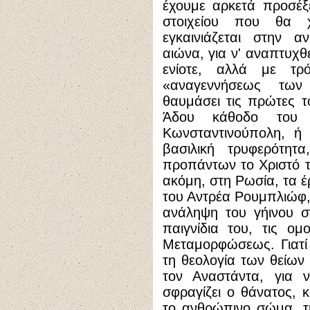
έχουμε αρκετά προσέξ
στοιχείου που θα χ
εγκαινιάζεται στην α
αιώνα, για ν' αναπτυχθ
ενίοτε, αλλά με τρό
«αναγεννήσεως των
θαυμάσει τις πρώτες τ
Άδου κάθοδο του 
Κωνσταντινούπολη, ή 
βασιλική τρυφερότητ
προπάντων το Χριστό τ
ακόμη, στη Ρωσία, τα 
του Αντρέα Ρουμπλιώφ,
ανάληψη του γήινου στ
παιγνίδια του, τις ο
Μεταμορφώσεως. Γιατί 
τη θεολογία των θείων
τον Αναστάντα, για 
σφραγίζει ο θάνατος, 
το ανθρώπινο σώμα, τη