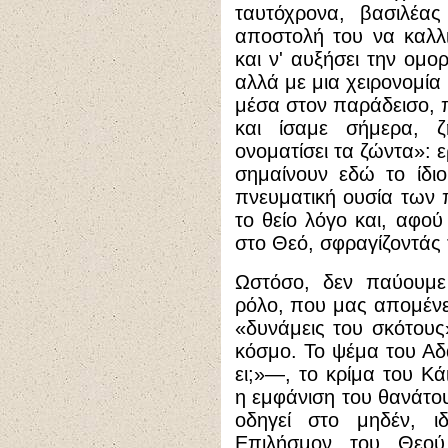
ταυτόχρονα, βασιλέας
αποστολή του να καλλι
και ν' αυξήσει την ομο
αλλά με μια χειρονομί
μέσα στον παράδεισο, 
και ίσαμε σήμερα, 
ονοματίσει τα ζώντα»: 
σημαίνουν εδώ το ίδι
πνευματική ουσία των 
το θείο λόγο και, αφού 
στο Θεό, σφραγίζοντάς τ
Ωστόσο, δεν παύουμε
ρόλο, που μας απομένε
«δυνάμεις του σκότους
κόσμο. Το ψέμα του Α
ει;»—, το κρίμα του Κ
η εμφάνιση του θανάτ
οδηγεί στο μηδέν, 
Επιλήσμον του Θεο