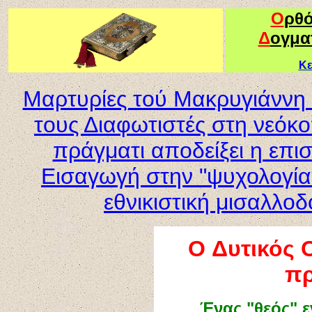
Ο
ρθ
Δ
ογμα
Κε
Μαρτυρίες τού Μακρυγιάννη 
τους Διαφωτιστές στη νεόκ
πράγματι αποδείξει η επι
Εισαγωγή στην "ψυχολογία
εθνικιστική μισαλλο
O Δυτικός 
π
Ένας "θεός" 