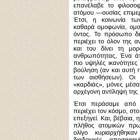
επανέλαβε το φιλοσο
ατόμου —ουσίας επιμε
Έτσι, η κοινωνία τ
καθαρά ομοφωνία, ομοι
όντος. Το πρόσωπο δε
περιέχει το όλον της 
και του δίνει τη μο
ανθρωπότητας, Ένα άτ
πιο υψηλές ικανότητες
βούληση (αν και αυτή 
των αισθήσεων). Οι 
«καρδιάς», μόνες μέσα
αρχέγονη αντίληψη της 
Έτσι περάσαμε από
περιέχει τον κόσμο, στ
επεξηγεί. Και, βέβαια,
πλήθος ατομικών πρωτ
ολίγο κυριαρχήθηκα
διαδοχικές αποσαφη