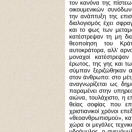
τον κανόνα της πίστε
οικουμενικών συνόδω
την ανάπτυξη της επισ
διαλογισμός έχει σφρα
και το φως των μεταμ
κατέστρεψαν τη μη δια
θεοποίηση του Κρά
αυτοκράτορα, αλλ' αρν
μοναχοί κατέστρεψαν
έρωτος, της γης και τω
σύμπαν ξεριζώθηκαν α
στον άνθρωπο: στο μέτ
αναγνωρίζεται ως δημ
παραμένει στην υπηρεσ
αιώνα, τουλάχιστο, η ε
θείας σοφίας που επ
χριστιανικοί χρόνοι επ
«θεοανθρωπισμού», κατ
χώρα οι μεγάλες τεχνικ
υδρόμυλος, ο ανεμόμυλο