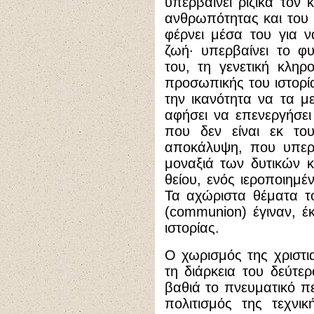
υπερβαίνει ριζικά τον 
ανθρωπότητας και του 
φέρνει μέσα του για ν
ζωή· υπερβαίνει το φυ
του, τη γενετική κληρ
προσωπικής του ιστορία
την ικανότητα να τα μ
αφήσει να επενεργήσε
που δεν είναι εκ του
αποκάλυψη, που υπερβ
μοναξιά των δυτικών 
θείου, ενός ιεροποιημ
Τα αχώριστα θέματα τ
(communion) έγιναν, έκ
ιστορίας.
Ο χωρισμός της χριστι
τη διάρκεια του δεύτε
βαθιά το πνευματικό π
πολιτισμός της τεχνι