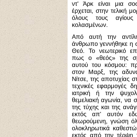
ντ' Άρκ είναι μια σο
έρχεται, στην τελική μ
όλους τους αγίους
κολασμένων.
Από αυτή την αντίλ
άνθρωπο γεννήθηκε η 
Θεό. Το νεωτερικό επ
πως ο «θεός» της σμ
αυτού του κόσμου: π
στον Μαρξ, της αδυνα
Νίτσε, της αποτυχίας σ
τεχνικές εφαρμογές δη
ιατρική ή την ψυχολ
θεμελιακή αγωνία, να σ
της τύχης και της ανάγ
εκτός απ' αυτόν εδ
θεωρούμενη, γνώση όλ
ολοκληρωτικά καθεστώ
εκτός από την τέρψη 