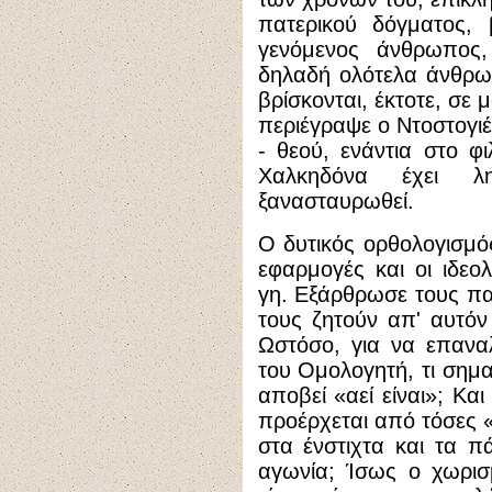
πατερικού δόγματος, 
γενόμενος άνθρωπος
δηλαδή ολότελα άνθρω
βρίσκονται, έκτοτε, σε
περιέγραψε ο Ντοστογι
- θεού, ενάντια στο 
Χαλκηδόνα έχει λη
ξανασταυρωθεί.
Ο δυτικός ορθολογισμός
εφαρμογές και οι ιδεο
γη. Εξάρθρωσε τους πα
τους ζητούν απ' αυτόν 
Ωστόσο, για να επανα
του Ομολογητή, τι σημαί
αποβεί «αεί είναι»; Και 
προέρχεται από τόσες 
στα ένστιχτα και τα πά
αγωνία; Ίσως ο χωρισ