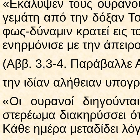
«Εκάλυψεν τους ουρανού
γεμάτη από την δόξαν Το
φως-δύναμιν κρατεί εις τ
ενηρμόνισε με την άπειρ
(Αββ. 3,3-4. Παράβαλλε Α
την ιδίαν αλήθειαν υπογ
«Οι ουρανοί διηγούντ
στερέωμα διακηρύσσει ότ
Κάθε ημέρα μεταδίδει λόγ