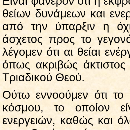
Είναι φανερόν ότι η έκφρ
θείων δυνάμεων και ενερ
από την ύπαρξιν η όχι
άσχετος προς το γεγονό
λέγομεν ότι αι θείαι ενέργ
όπως ακριβώς άκτιστος 
Τριαδικού Θεού.
Ούτω εννοούμεν ότι το 
κόσμου, το οποίον εί
ενεργειών, καθώς και ό