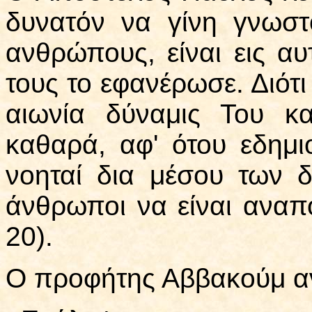
δυνατόν να γίνη γνωσ
ανθρώπους, είναι εις α
τους το εφανέρωσε. Διότ
αιωνία δύναμις Του κ
καθαρά, αφ' ότου εδημι
νοηταί δια μέσου των 
άνθρωποι να είναι αναπ
20).
Ο προφήτης Αββακούμ α