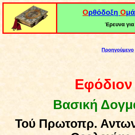
Ο
ρθόδοξη
Ο
μά
Έρευνα για 
Προηγούμενο
Εφόδιον
Βασική Δογμ
Τού Πρωτοπρ. Αντων