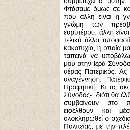
συμμετέχει σ’ αυτήν,
Φτάσαμε όμως σε κατ
που άλλη είναι η γν
γνώμη των πρεσβ
ευρυτέρου, άλλη είν
τελικά άλλα αποφασίζ
κακοτυχία, η οποία μα
ταπεινά να υποβάλω
μου στην Ιερά Σύνοδο.
αέρας Πατερικός. Ας 
αναγέννηση, Πατερι
Προφητική. Κι ας ακ
Σύνοδος-, διότι θα έλ
συμβαίνουν στο π
εισέλθουν και μέ
ολοκληρωθεί ο σχεδι
Πολιτείας, με την πλ