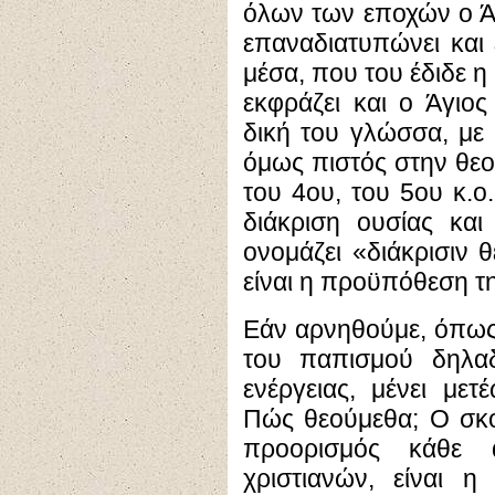
όλων των εποχών ο Ά
επαναδιατυπώνει και 
μέσα, που του έδιδε η
εκφράζει και ο Άγιο
δική του γλώσσα, με 
όμως πιστός στην θε
του 4ου, του 5ου κ.ο
διάκριση ουσίας και
ονομάζει «διάκρισιν
είναι η προϋπόθεση τ
Εάν αρνηθούμε, όπως 
του παπισμού δηλαδ
ενέργειας, μένει με
Πώς θεούμεθα; Ο σκο
προορισμός κάθε 
χριστιανών, είναι 