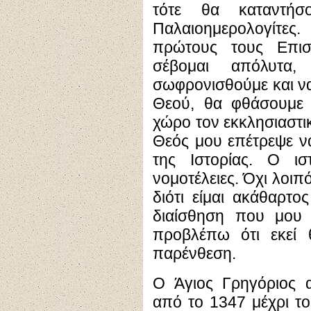
τότε θα καταντήσ
Παλαιοημερολογίτες
πρώτους τους Επισ
σέβομαι απόλυτα
σωφρονισθούμε και ν
Θεού, θα φθάσουμε 
χώρο τον εκκλησιαστικ
Θεός μου επέτρεψε ν
της Ιστορίας. Ο ισ
νομοτέλειες. Όχι λοιπ
διότι είμαι ακάθαρτο
διαίσθηση που μου δ
προβλέπω ότι εκεί 
παρένθεση.
Ο Άγιος Γρηγόριος 
από το 1347 μέχρι το