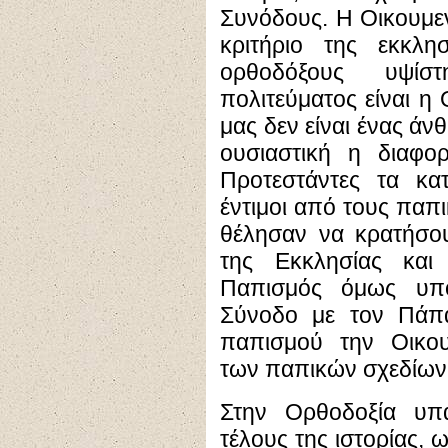
Συνόδους. Η Οικουμεν
κριτήριο της εκκλησ
ορθοδόξους υψίστ
πολιτεύματος είναι η
μας δεν είναι ένας άν
ουσιαστική η διαφο
Προτεστάντες τα κατ
έντιμοι από τους παπικ
θέλησαν να κρατήσο
της Εκκλησίας και
Παπισμός όμως υπο
Σύνοδο με τον Πάπα
παπισμού την Οικου
των παπικών σχεδίων
Στην Ορθοδοξία υπά
τέλους της ιστορίας, 