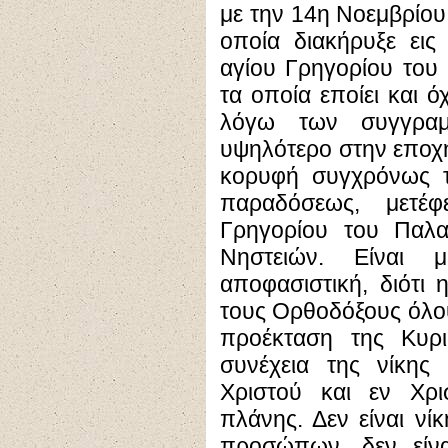
με την 14η Νοεμβρίου
οποία διακήρυξε εις
αγίου Γρηγορίου του
τα οποία εποίει και ό
λόγω των συγγραμ
υψηλότερο στην εποχή
κορυφή συγχρόνως τη
παραδόσεως, μετέ
Γρηγορίου του Παλα
Νηστειών. Είναι 
αποφασιστική, διότι 
τους Ορθοδόξους όλο
προέκταση της Κυρι
συνέχεια της νίκης
Χριστού και εν Χρι
πλάνης. Δεν είναι ν
προσώπων, δεν είνα