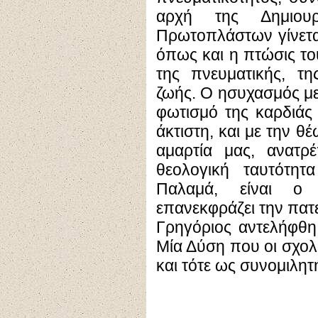
αρχή της Δημιου
Πρωτοπλάστων γίνετα
όπως και η πτώσις τ
της πνευματικής, τη
ζωής. Ο ησυχασμός με
φωτισμό της καρδιάς
άκτιστη, και με την θ
αμαρτία μας, ανατρέ
θεολογική ταυτότητ
Παλαμά, είναι ο 
επανεκφράζει την πατε
Γρηγόριος αντελήφθη
Μία Δύση που οι σχολα
και τότε ως συνομιλητ