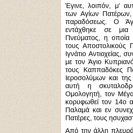
Έγινε, λοιπόν, μ’ α
των Αγίων Πατέρων,
παραδόσεως. Ο Άγ
εντάχθηκε σε μια
Πνεύματος, η οποία 
τους Αποστολικούς Π
Ιγνάτιο Αντιοχείας, συ
με τον Άγιο Κυπριαν
τους Καππαδόκες Πα
Ιεροσολύμων και της 
αυτή η σκυταλοδρ
Ομολογητή, τον Μέγα
κορυφωθεί τον 14ο α
Παλαμά και εν συνεχ
Πατέρες, τους ησυχασ
Από την άλλη πλευρά