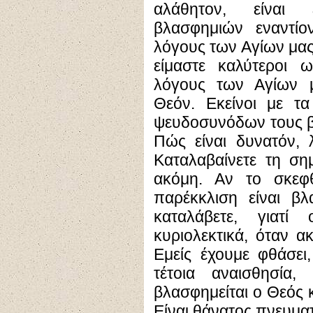
αλάθητον, είναι 
βλασφημιών εναντίο
λόγους των Αγίων μας,
είμαστε καλύτεροι 
λόγους των Αγίων 
Θεόν. Εκείνοι με τ
ψευδοσυνόδων τους β
Πώς είναι δυνατόν, 
Καταλαβαίνετε τη ση
ακόμη. Αν το σκεφθε
παρέκκλιση είναι β
καταλάβετε, γιατί
κυριολεκτικά, όταν α
Εμείς έχουμε φθάσει
τέτοια αναισθησία
βλασφημείται ο Θεός κ
Είναι θάνατος πνευμα