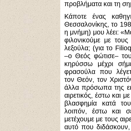
προβλήματα και τη σημ
Κάποτε ένας καθηγ
Θεσσαλονίκης, το 198
η μνήμη) μου λέει: «Μ
φιλονικούμε με τους 
λεξούλα; (για το Fili
–ο Θεός φώτισε– του
κηρύσσω μέχρι σήμ
φρασούλα που λέγετ
τον Θεόν, τον Χριστό
άλλα πρόσωπα της εκ
αιρετικός, έστω και μ
βλασφημία κατά του
λοιπόν, έστω και σε
μετέχουμε με τους αιρ
αυτό που διδάσκουν,