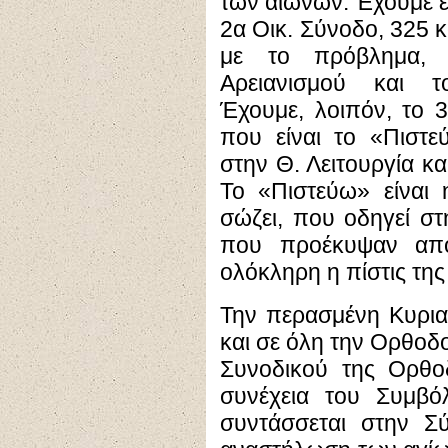
των αιώνων. Έχουμε επ
2α Οικ. Σύνοδο, 325 κ
με το πρόβλημα, 
Αρειανισμού και τ
Έχουμε, λοιπόν, το 
που είναι το «Πιστε
στην Θ. Λειτουργία κα
Το «Πιστεύω» είναι 
σώζει, που οδηγεί στ
που προέκυψαν από 
ολόκληρη η πίστις της
Την περασμένη Κυρια
και σε όλη την Ορθοδ
Συνοδικού της Ορθοδ
συνέχεια του Συμβό
συντάσσεται στην Σ