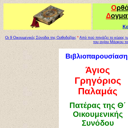
Ο
ρθ
Δ
ογμα
Κε
Οι 9 Οικουμενικές Σύνοδοι της Ορθοδοξίας
*
Από πού πηγάζει το κύρος 
του αγίου Μάρκου το
Βιβλιοπαρουσίαση
Άγιος
Γρηγόριος
Παλαμάς
Πατέρας της Θ΄
Οικουμενικής
Συνόδου