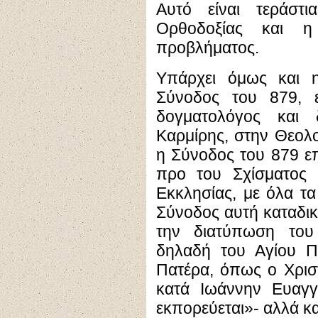
Αυτό είναι τεράστι
Ορθοδοξίας και η
προβλήματος.
Υπάρχει όμως και η
Σύνοδος του 879, 
δογματολόγος και
Καρμίρης, στην Θεολο
η Σύνοδος του 879 επί
προ του Σχίσματος 
Εκκλησίας, με όλα τ
Σύνοδος αυτή καταδικά
την διατύπωση του 
δηλαδή του Αγίου Π
Πατέρα, όπως ο Χριστ
κατά Ιωάννην Ευαγγ
εκπορεύεται»- αλλά κα