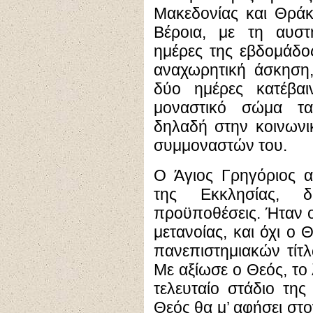
Μακεδονίας και Θράκ
Βέροια, με τη αυστ
ημέρες της εβδομάδο
αναχωρητική άσκηση,
δύο ημέρες κατέβαι
μοναστικό σώμα τα
δηλαδή στην κοινωνι
συμμοναστών του.
Ο Άγιος Γρηγόριος α
της Εκκλησίας, δ
προϋποθέσεις. Ήταν 
μετανοίας, και όχι ο
πανεπιστημιακών τίτ
Με αξίωσε ο Θεός, το 
τελευταίο στάδιο τη
Θεός θα μ’ αφήσει στο