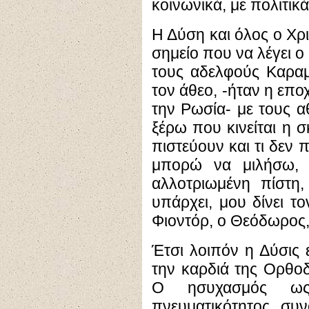
κοινωνικά, με πολιτικ
Η Δύση και όλος ο Χρι
σημείο που να λέγει ο
τους αδελφούς Καραμ
τον άθεο, -ήταν η εποχ
την Ρωσία- με τους α
ξέρω που κινείται η σ
πιστεύουν και τι δεν 
μπορώ να μιλήσω, δ
αλλοτριωμένη πίστη,
υπάρχει, μου δίνει το
Φιοντόρ, ο Θεόδωρος,
Έτσι λοιπόν η Δύσις ε
την καρδιά της Ορθοδ
Ο ησυχασμός ως
πνευματικότητος, συ