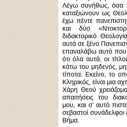
Λέγω συνήθως, όσα π
καταξιώνουν ως Θεολ
έχω πέντε πανεπιστη
και δύο «Ντοκτορά
διδακτορικό Θεολογία
αυτά σε ξένο Πανεπιστή
επαναλάβω αυτό που 
ότι όλα αυτά, οι τίτλο
κάτω του μηδενός, μη
τίποτα. Εκείνο, το οπ
Κληρικός, είναι μια αχ
Χάρη Θεού χρειάζομαι
απαιτήσεις του διακ
μου, και σ’ αυτό πισ
σεβαστοί συνάδελφοι ε
Βήμα.