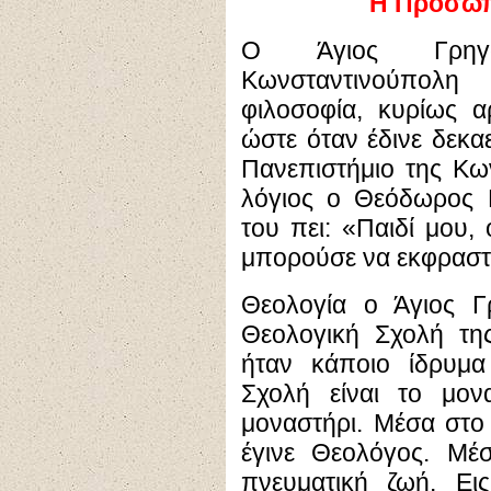
Η Προσωπι
Ο Άγιος Γρηγό
Κωνσταντινούπολ
φιλοσοφία, κυρίως αρ
ώστε όταν έδινε δεκαε
Πανεπιστήμιο της Κω
λόγιος ο Θεόδωρος Μ
του πει: «Παιδί μου, 
μπορούσε να εκφραστε
Θεολογία ο Άγιος Γ
Θεολογική Σχολή τη
ήταν κάποιο ίδρυμα 
Σχολή είναι το μονα
μοναστήρι. Μέσα στο
έγινε Θεολόγος. Μέ
πνευματική ζωή. Ει