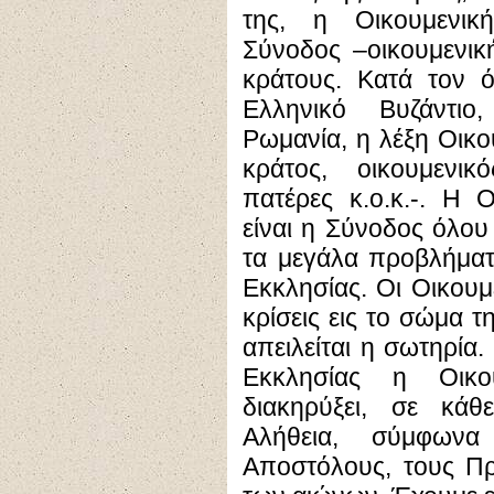
της, η Οικουμενικ
Σύνοδος –οικουμενικ
κράτους. Κατά τον 
Ελληνικό Βυζάντιο
Ρωμανία, η λέξη Οικου
κράτος, οικουμενικό
πατέρες κ.ο.κ.-. Η 
είναι η Σύνοδος όλου 
τα μεγάλα προβλήματ
Εκκλησίας. Οι Οικου
κρίσεις εις το σώμα τ
απειλείται η σωτηρία.
Εκκλησίας η Οικο
διακηρύξει, σε κά
Αλήθεια, σύμφωνα
Αποστόλους, τους Πρ