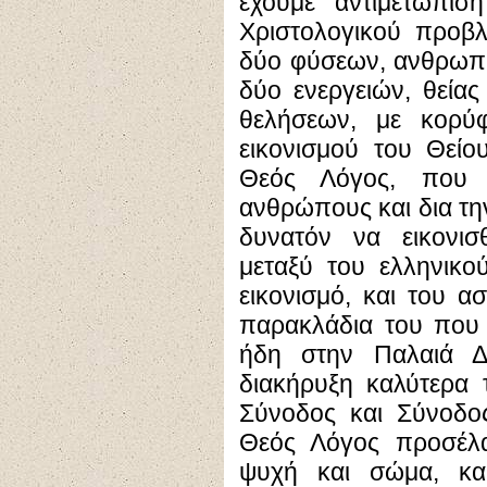
έχουμε αντιμετώπισ
Χριστολογικού προβλ
δύο φύσεων, ανθρωπίν
δύο ενεργειών, θεία
θελήσεων, με κορύ
εικονισμού του Θείο
Θεός Λόγος, που 
ανθρώπους και δια την
δυνατόν να εικονισ
μεταξύ του ελληνικο
εικονισμό, και του α
παρακλάδια του που α
ήδη στην Παλαιά Δ
διακήρυξη καλύτερα 
Σύνοδος και Σύνοδος
Θεός Λόγος προσέλ
ψυχή και σώμα, και