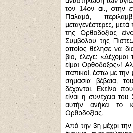
αναστήλωση των αγίω
τον 14ον αι., στην 
Παλαμά, περιλαμ
μεταγενέστερες, μετά 
της Ορθοδοξίας είν
Συμβόλου της Πίστεω
οποίος θέλησε να δι
βίο, έλεγε: «Δέχομαι
είμαι Ορθόδοξος»! Αλ
παπικοί, έστω με την 
σημασία βέβαια, του
δέχονται. Εκείνο πο
είναι η συνέχεια του
αυτήν ανήκει το κ
Ορθοδοξίας.
Από την 3η μέχρι την 