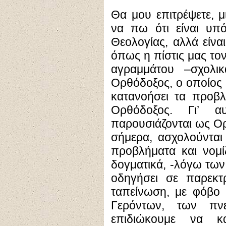
Θα μου επιτρέψετε, μ
να πω ότι είναι υπό
Θεολογίας, αλλά είν
όπως η πίστις μας τον
αγραμμάτου –σχολικ
Ορθόδοξος, ο οποίος δ
κατανοήσει τα προβλ
Ορθόδοξος. Γι’ α
παρουσιάζονται ως Ορ
σήμερα, ασχολούνται 
προβλήματα και νομί
δογματικά, -λόγω τω
οδηγήσει σε παρεκτ
ταπείνωση, με φόβο 
Γερόντων, των πν
επιδιώκουμε να κ