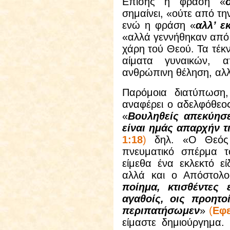
Επίσης η φράση «
σημαίνει, «ούτε από τ
ενώ η φράση «
αλλ’ ε
«αλλά γεννήθηκαν από 
χάρη τού Θεού. Τα τέκ
αίματα γυναικών, α
ανθρώπινη θέληση, αλλ
Παρόμοια διατύπωση,
αναφέρει ο αδελφόθεος
«
Βουληθείς απεκύησε
είναι ημάς απαρχήν τ
1:18
)
δηλ. «Ο Θεός 
πνευματικό σπέρμα τ
είμεθα ένα εκλεκτό ε
αλλά και ο Απόστολο
ποίημα, κτισθέντες
αγαθοίς, οις προητο
περιπατήσωμεν
»
(
Εφε
είμαστε δημιούργημα.