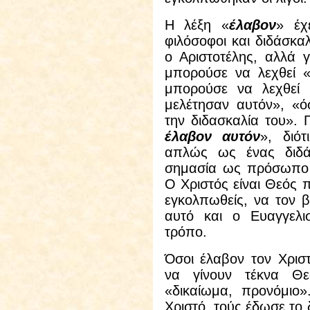
Η λέξη «
έλαβον
» έχ
φιλόσοφοι και διδάσκα
ο Αριστοτέλης, αλλά 
μπορούσε να λεχθεί 
μπορούσε να λεχθεί 
μελέτησαν αυτόν», «ό
την διδασκαλία του». 
έλαβον αυτόν
», διό
απλώς ως ένας διδά
σημασία ως πρόσωπο 
Ο Χριστός είναι Θεός π
εγκολπωθείς, να τον β
αυτό και ο Ευαγγελι
τρόπο.
Όσοι έλαβον τον Χρισ
να γίνουν τέκνα Θ
«δικαίωμα, προνόμιο
Χριστό, τούς έδωσε το 