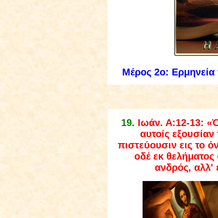
Μέρος 2ο: Ερμηνεία
19.
Ιωάν. Α:
12
-
13
:
«Ό
αυτοίς εξουσίαν 
πιστεύουσιν εις το ό
οδέ εκ θελήματος
ανδρός, αλλ'