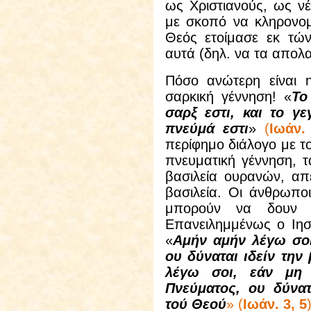
ως Χριστιανούς, ως νέ
με σκοπό να κληρονομ
Θεός ετοίμασε εκ τώ
αυτά (δηλ. να τα απολ
Πόσο ανώτερη είναι 
σαρκική γέννηση! «
Το
σαρξ εστι, και το γ
πνεύμά εστι
»
(
Ιωάν.
περίφημο διάλογο με τ
πνευματική γέννηση, 
βασιλεία ουρανών, απ
βασιλεία. Οι άνθρωπο
μπορούν να δουν τ
Επανειλημμένως ο Ιησ
«
Αμήν αμήν λέγω σοι
ου δύναται ιδείν την
λέγω σοι, εάν μη 
Πνεύματος, ου δύνατα
τού Θεού
» (
Ιωάν. 3, 5