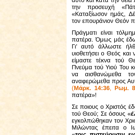
αυτό και κατά την θεία
την προσευχή «Πάτ
«Καταξίωσον ημάς, Δ
τον επουράνιον Θεόν π
Πράγματι είναι τόλμ
πατέρα. Όμως μάς έδω
Γι’ αυτό άλλωστε ήλ
υιοθετήσει ο Θεός και 
είμαστε τέκνα τού Θε
Πνεύμα τού Υιού Του κα
να αισθανώμεθα τ
αναφερώμεθα προς Αυτ
(
Μάρκ. 14:36
,
Ρωμ. 8
πατέρα»!
Σε ποιους ο Χριστός έδ
τού Θεού; Σε όσους «
έ
εγκολπώθηκαν τον Χρισ
Μιλώντας έπειτα ο Ιω
«
τοις πιστεύουσιν ε