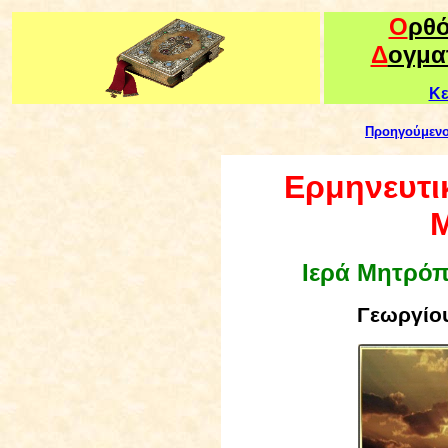
Ο
ρθ
Δ
ογμα
Κε
Προηγούμεν
Ερμηνευτικ
Μ
Ιερά Μητρό
Γεωργίου