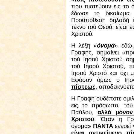
που πιστεύουν εις το
έδωσε το δικαίωμα
Προϋπόθεση δηλαδή κα
τέκνο τού Θεού, είναι ν
Χριστού.
Η λέξη «
όνομα
» εδώ
Γραφής, σημαίνει «πρ
τού Ιησού Χριστού ση
τού Ιησού Χριστού, π
Ιησού Χριστό και όχι
Εφόσον όμως ο Ιησο
πίστεως
, αποδεικνύετα
Η Γραφή ουδέποτε ομιλε
εις το πρόσωπο, το
Παύλου,
αλλά
μόνον
Χριστού
. Όταν η Γρα
όνομα»
ΠΑΝΤΑ
εννοεί 
είναι αντικείμενο π