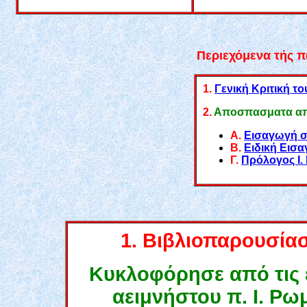
Περιεχόμενα τής 
1.
Γενική Κριτική το
2.
Αποσπασματα απο
Α.
Εισαγωγή σ
Β.
Ειδική Εισα
Γ.
Πρόλογος Ι.
1.
Βιβλιοπαρουσία
Κυκλοφόρησε από τις ε
αειμνήστου π. Ι. Ρωμ