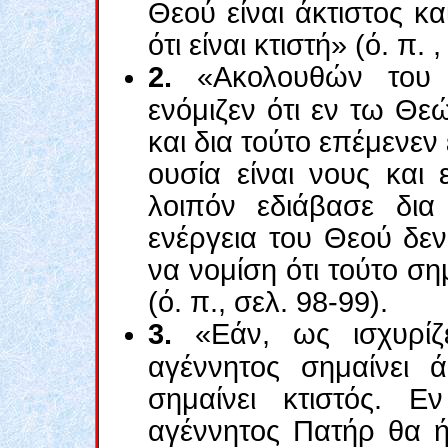
Θεού είναι άκτιστος κ
ότι είναι κτιστή» (ό. π. ,
2.
«Ακολουθών του Δ
ενόμιζεν ότι εν τω Θεώ
και δια τούτο επέμενεν 
ουσία είναι νους και 
λοιπόν εδιάβασε δια
ενέργεια του Θεού δεν
να νομίση ότι τούτο σ
(ό. π., σελ. 98-99).
3.
«Εάν, ως ισχυρίζ
αγέννητος σημαίνει ά
σημαίνει κτιστός. Ε
αγέννητος Πατήρ θα ήτ