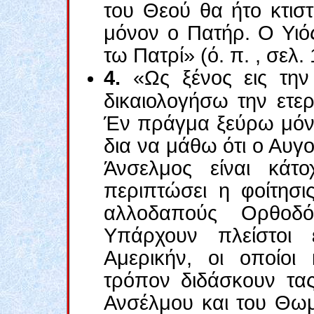
του Θεού θα ήτο κτιστ
μόνον ο Πατήρ. Ο Υιός
τω Πατρί» (ό. π. , σελ. 
4.
«Ως ξένος εις τη
δικαιολογήσω την ετερ
Έν πράγμα ξεύρω μόνον
δια να μάθω ότι ο Αυγ
Άνσελμος είναι κάτο
περιπτώσει η φοίτησι
αλλοδαπούς Ορθοδό
Υπάρχουν πλείστοι ε
Αμερικήν, οι οποίοι
τρόπον διδάσκουν τας
Ανσέλμου και του Θωμ