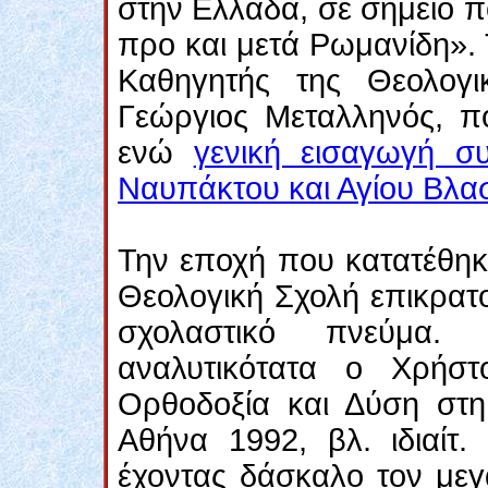
στην Ελλάδα, σε σημείο π
προ και μετά Ρωμανίδη». 
Καθηγητής της Θεολογ
Γεώργιος Μεταλληνός, 
ενώ
γενική εισαγωγή σ
Ναυπάκτου και Αγίου Βλασ
Την εποχή που κατατέθηκε
Θεολογική Σχολή επικρατο
σχολαστικό πνεύμα. 
αναλυτικότατα ο Χρήστ
Ορθοδοξία και Δύση στη
Αθήνα 1992, βλ. ιδιαίτ.
έχοντας δάσκαλο τον μεγ