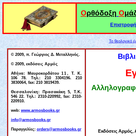
Ο
ρθόδοξη
Ο
μά
Επιστροφή 
Το θεολογικό 
© 2009, π. Γεώργιος Δ. Μεταλληνός.
Βιβλ
© 2009, εκδόσ
εις Αρμός
Εγ
Αθήνα:
Μαυροκορδάτου
11,
Τ. Κ.
106 78.
T
ηλ.: 210 3304196. 210
3830064,
fax
: 210 3819439.
Αλληλογραφία
Θεσσαλονίκη: Πρασ
ακάκη 5,
Τ.Κ.
546 22.
T
ηλ.: 2310-220992,
fax
: 2310-
220910.
web:
www.
a
rmosbooks.
gr
info@armosbooks.
gr
Παραγγελίες:
orders@armosbooks.
g
r
Εκδόσεις Αρμός, 