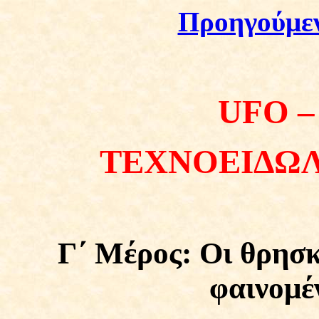
Προηγούμε
UFO
–
ΤΕΧΝΟΕΙΔΩΛ
Γ΄ Μέρος:
Ο
ι θρησ
φαινομέ