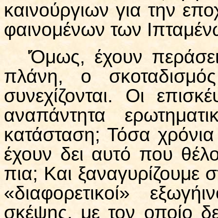
καινούργιων για την επο
φαινομένων των Ιπταμέν
'Όμως, έχουν περάσε
πλάνη, ο σκοταδισμός
συνεχίζονται. Οι επισκ
αναπάντητα ερωτηματ
κατάσταση; Τόσα χρόνια 
έχουν δει αυτό που θέλ
πια; Και ξαναγυρίζουμε σ
«διαφορετικοί» εξωγήι
σκέψης, με τον οποίο δ