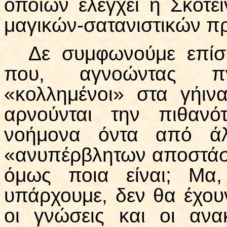
οποίων ελέγχει η Σκοτε
μαγικών-σατανιστικών π
Δε συμφωνούμε επίσ
που, αγνοώντας πν
«κολλημένοι» στα γήιν
αρνούνται την πιθανό
νοήμονα όντα από άλ
«ανυπέρβλητων αποστάσ
όμως ποια είναι; Μα,
υπάρχουμε, δεν θα έχου
οι γνώσεις και οι ανα