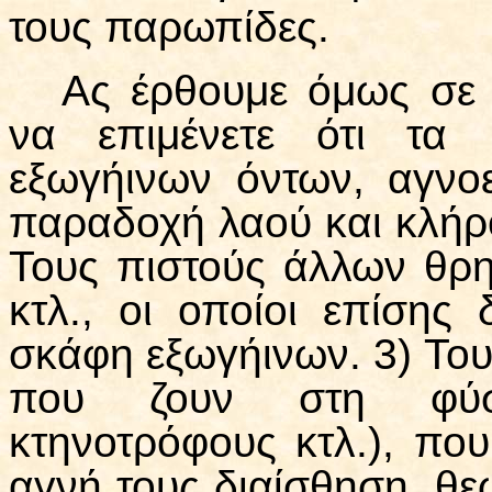
τους παρωπίδες.
Ας έρθουμε όμως σε 
να επιμένετε ότι τα
εξωγήινων όντων, αγνοε
παραδοχή λαού και κλήρο
Τους πιστούς άλλων θρη
κτλ., οι οποίοι επίση
σκάφη εξωγήινων. 3) Το
που ζουν στη φύση
κτηνοτρόφους κτλ.), που
αγνή τους διαίσθηση, θε