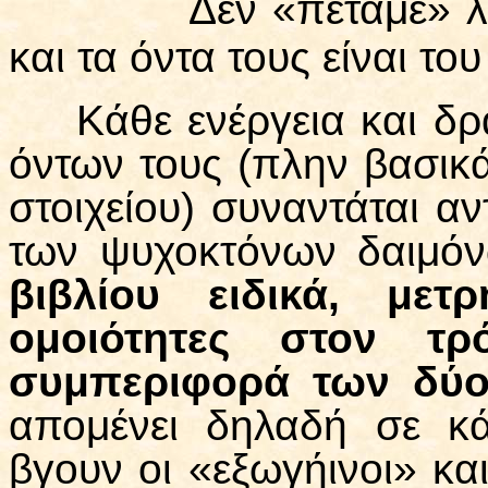
Δεν «πετάμε» λοιπό
και τα όντα τους είναι τ
Κάθε ενέργεια και δρ
όντων τους (πλην βασικ
στοιχείου) συναντάται α
των ψυχοκτόνων δαιμό
βιβλίου ειδικά, με
ομοιότητες στον τ
συμπεριφορά των δύο
απομένει δηλαδή σε κά
βγουν οι «εξωγήινοι» κα