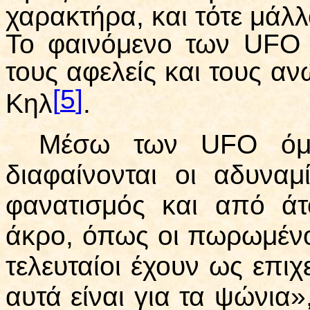
χαρακτήρα, και τότε μάλ
Το φαινόμενο των UFΟ λ
τους αφελείς και τους αν
[
5
]
Κηλ
.
Μέσω των UFΟ όμω
διαφαίνονται οι αδυναμ
φανατισμός και από ά
άκρο, όπως οι πωρωμένοι
τελευταίοι έχουν ως επι
αυτά είναι για τα ψώνια»,