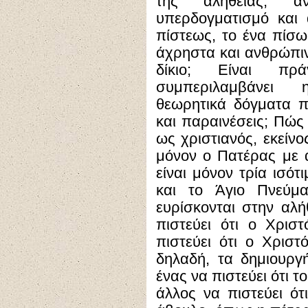
της αληθείας, α
υπερδογματισμό και
πίστεως, το ένα πίσω
άχρηστα και ανθρώπιν
δίκιο; Είναι πρ
συμπεριλαμβάνει 
θεωρητικά δόγματα π
και παραινέσεις; Πώς 
ως χριστιανός, εκείνο
μόνον ο Πατέρας με α
είναι μόνον τρία ισό
και το Άγιο Πνεύ
ευρίσκονται στην αλή
πιστεύει ότι ο Χρισ
πιστεύει ότι ο Χριστ
δηλαδή, τα δημιουργ
ένας να πιστεύει ότι τ
άλλος να πιστεύει ό