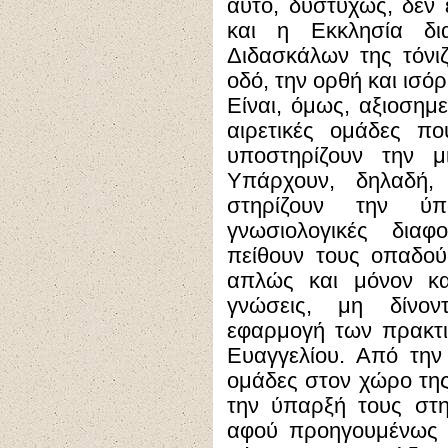
αυτό, δυστυχώς, δεν ε
και η Εκκλησία δ
Διδασκάλων της τόνι
οδό, την ορθή και ισό
Είναι, όμως, αξιοσημ
αιρετικές ομάδες π
υποστηρίζουν την μ
Υπάρχουν, δηλαδή, 
στηρίζουν την ύ
γνωσιολογικές διαφ
πείθουν τους οπαδού
απλώς και μόνον κα
γνώσεις, μη δίνο
εφαρμογή των πρακτι
Ευαγγελίου. Από την
ομάδες στον χώρο της
την ύπαρξή τους στ
αφού προηγουμένως 