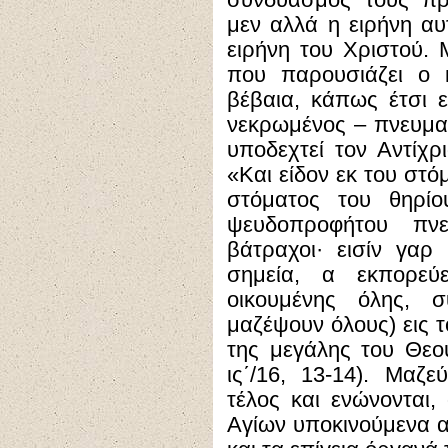
συνδυασμός τους πρ
μεν αλλά η ειρήνη αυ
ειρήνη του Χριστού. Μ
που παρουσιάζει ο 
βέβαια, κάπως έτσι 
νεκρωμένος – πνευματ
υποδεχτεί τον Αντίχρι
«Και είδον εκ του στό
στόματος του θηρίο
ψευδοπροφήτου πν
βάτραχοι· εισίν γαρ
σημεία, α εκπορεύε
οικουμένης όλης, σ
μαζέψουν όλους) εις τ
της μεγάλης του Θεο
ις΄/16, 13-14). Μαζ
τέλος και ενώνονται,
Αγίων υποκινούμενα α