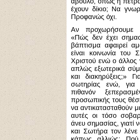
άβουλο, όπως η πέτρα
έχουν δίκιο; Να γνωρ
Προφανώς όχι.
Αν προχωρήσουμε λ
«Πώς δεν έχει σημασ
βάπτισμα αφαιρεί αμ
είναι κοινωνία του 
Χριστού ενώ ο άλλος ν
απλώς εξωτερικά σύμ
και διακηρύξεις;» 
σωτηρίας ενώ, για 
πιθανόν ξεπερασ
προσωπικής τους θέσ
να αντικατασταθούν μ
αυτές οι τόσο σοβαρ
άνευ σημασίας, γιατί 
και Σωτήρα τον λένε
κάπως αλλιώς; Πού 