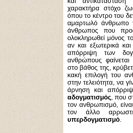
και αντικατάστασή 
χαρακτήρα στόχο ζω
όπου το κέντρο του δε
αμαρτωλό άνθρωπο τ
άνθρωπος που προσ
ολοκληρωθεί μόνος του
αν και εξωτερικά και
απόρριψη των δογ
ανθρώπους φαίνεται 
στο βάθος της, κρύβετ
κακή επιλογή του α
στην τελειότητα, να γ
άρνηση και απόρριψ
αδογματισμός
, που σ
τον ανθρωπισμό, είναι
τον άλλο αρρωστ
υπερδογματισμό
.