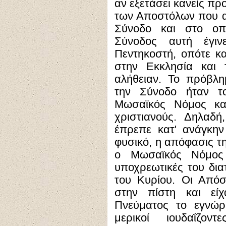
αν εξετάσει κανείς πρ
των Αποστόλων που 
Σύνοδο και στο οπ
Σύνοδος αυτή έγιν
Πεντηκοστή, οπότε κα
στην Εκκλησία και 
αλήθειαν. Το πρόβλ
την Σύνοδο ήταν τ
Μωσαϊκός Νόμος κα
χριστιανούς. Δηλαδή
έπρεπε κατ' ανάγκην
φυσικό, η απόφασις τη
ο Μωσαϊκός Νόμος
υποχρεωτικές του δια
του Κυρίου. Οι Απόσ
στην πίστη και εί
Πνεύματος το εγνώρ
μερικοί ιουδαΐζον