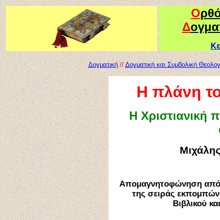
Ο
ρθ
Δ
ογμα
Κε
Δογματική
//
Δογματική και Συμβολική Θεολο
Η πλάνη τ
Η Χριστιανική π
Μιχάλη
Απομαγνητοφώνηση από 
της σειράς εκπομπών
Βιβλικού κα