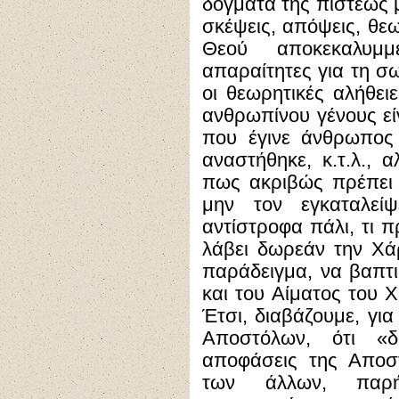
δόγματα της πίστεώς μ
σκέψεις, απόψεις, θεω
Θεού αποκεκαλυμμ
απαραίτητες για τη σω
οι θεωρητικές αλήθει
ανθρωπίνου γένους είν
που έγινε άνθρωπος
αναστήθηκε, κ.τ.λ., α
πως ακριβώς πρέπει ν
μην τον εγκαταλεί
αντίστροφα πάλι, τι π
λάβει δωρεάν την Χά
παράδειγμα, να βαπτι
και του Αίματος του Χ
Έτσι, διαβάζουμε, για
Αποστόλων, ότι «δό
αποφάσεις της Αποσ
των άλλων, παρή