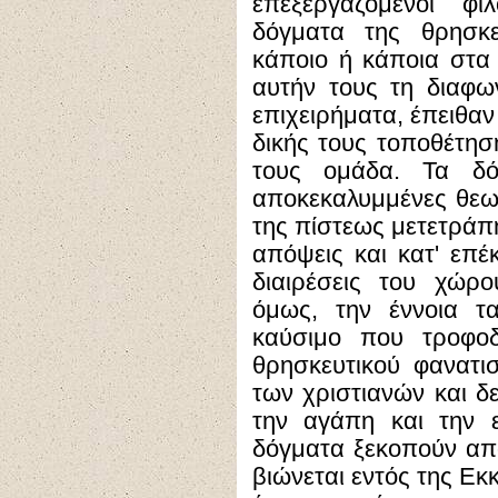
επεξεργαζόμενοι φι
δόγματα της θρησκε
κάποιο ή κάποια στα
αυτήν τους τη διαφω
επιχειρήματα, έπειθαν
δικής τους τοποθέτησ
τους ομάδα. Τα δό
αποκεκαλυμμένες θεωρ
της πίστεως μετετράπη
απόψεις και κατ' επέ
διαιρέσεις του χώρ
όμως, την έννοια τ
καύσιμο που τροφοδ
θρησκευτικού φανατι
των χριστιανών και δε
την αγάπη και την 
δόγματα ξεκοπούν απ
βιώνεται εντός της Εκ