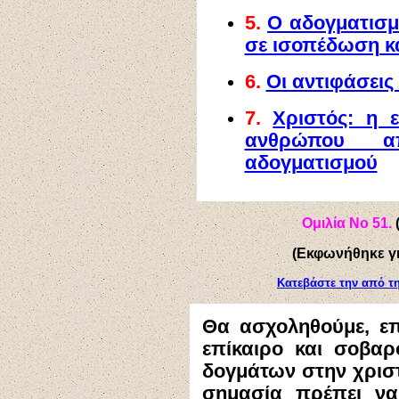
5.
Ο αδογματισμ
σε ισοπέδωση κ
6.
Οι αντιφάσεις
7.
Χριστός: η 
ανθρώπου 
αδογματισμού
Ομιλία Νο 51.
(Εκφωνήθηκε γι
Κατεβάστε την από τ
Θα ασχοληθούμε, επ
επίκαιρο και σοβα
δογμάτων στην χριστ
σημασία πρέπει να 