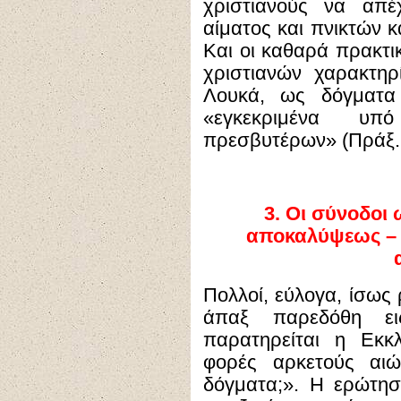
χριστιανούς να απέ
αίματος και πνικτών κα
Και οι καθαρά πρακτι
χριστιανών χαρακτηρ
Λουκά, ως δόγματα 
«εγκεκριμένα υ
πρεσβυτέρων» (Πράξ. ι
3.
Οι σύνοδοι 
αποκαλύψεως – 
Πολλοί, εύλογα, ίσως 
άπαξ παρεδόθη ει
παρατηρείται η Εκκ
φορές αρκετούς αιώ
δόγματα;». Η ερώτησ