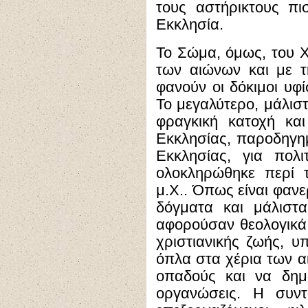
τους αστήρικτους πι
Εκκλησία.
Το Σώμα, όμως, του Χ
των αιώνων και με τ
φανούν οι δόκιμοι υφί
Το μεγαλύτερο, μάλισ
φραγκική κατοχή και
Εκκλησίας, παροδηγημ
Εκκλησίας, για πολι
ολοκληρώθηκε περί τ
μ.Χ.. Όπως είναι φανε
δόγματα και μάλιστ
αφορούσαν θεολογικά 
χριστιανικής ζωής, υ
όπλα στα χέρια των α
οπαδούς και να δημι
οργανώσεις. Η συντ