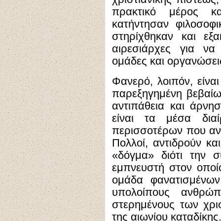
πρακτικό μέρος κ
κατήντησαν φιλοσοφ
στηρίχθηκαν και εξα
αιρεσιάρχες για να
ομάδες και οργανώσει
Φανερό, λοιπόν, είνα
παρεξηγημένη βεβαίω
αντιπάθεια και άρνησ
είναι τα μέσα δια
περισσοτέρων που ανή
Πολλοί, αντιδρούν κα
«δόγμα» διότι την 
εμπνευστή στον οποί
ομάδα φανατισμένω
υπολοίπους ανθρώ
στερημένους των χρισ
της αιωνίου καταδίκης