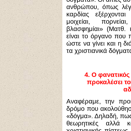
ανθρώπου, όπως λέγε
καρδίας εξέρχονται 
μοιχείαι, πορνείαι
βλασφημίαι» (Ματθ. ι
είναι το όργανο που
ώστε να γίνει και η δ
τα χριστιανικά δόγματ
4.
Ο φανατικός
προκαλέσει το
αδ
Αναφέραμε, την προ
δρόμο που ακολούθησ
«δόγμα». Δηλαδή, πω
θεωρητικές αλλά κ
χριστιανικής πίστεως