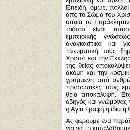
εμπειρική και άμεση κ
Επειδή, όμως, πολλο
από το Σώμα του Χριστ
οποία το Παράκλητον
τούτου είναι απο
εμπειρικής γνώσεω
αναγκαστικά και γ
πνευματική τους ξη
Χριστό και την Εκκλησ
της θείας αποκαλύψε
ακόμη και την κοσμικ
γραμμένη από ανθρώπ
προσωπικές τους εμπ
θεία αποκάλυψη. Έτσ
οδηγός και γνώμονας γ
η Αγία Γραφή η ίδια η
Ας φέρουμε ένα παράδ
για να το καταλάβουμε