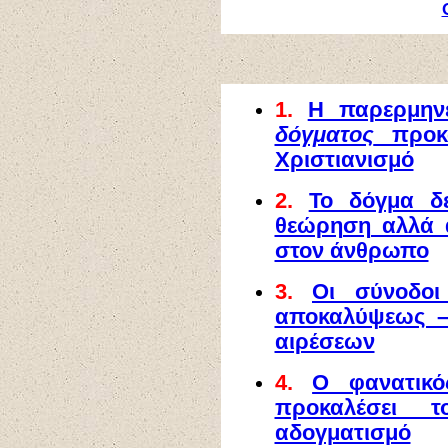
1.
Η παρερμηνε
δόγματος
προκα
Χριστιανισμό
2.
Το δόγμα δε
θεώρηση αλλά 
στον άνθρωπο
3.
Οι σύνοδοι
αποκαλύψεως –
αιρέσεων
4.
Ο φανατικό
προκαλέσει τ
αδογματισμό