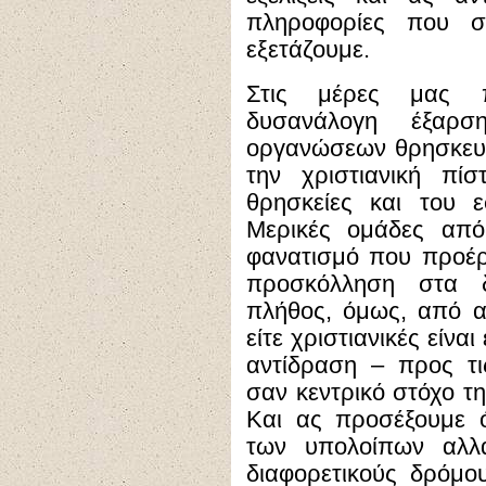
πληροφορίες που σ
εξετάζουμε.
Στις μέρες μας πα
δυσανάλογη έξαρ
οργανώσεων θρησκευτ
την χριστιανική πίσ
θρησκείες και του ε
Μερικές ομάδες από
φανατισμό που προέρχ
προσκόλληση στα 
πλήθος, όμως, από αυ
είτε χριστιανικές είναι
αντίδραση – προς τ
σαν κεντρικό στόχο τ
Και ας προσέξουμε ό
των υπολοίπων αλλ
διαφορετικούς δρόμο