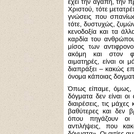
έχει την αγάπη, την π
Χριστού, τότε μετατρέ
γνώσεις που σπανίως
τότε, δυστυχώς, ζυμών
κενοδοξία και τα άλ
καρδία του ανθρώπο
μίσος των αντιφρονο
ακόμη και στον φ
αιματηρές, είναι οι 
διαπράξει – κακώς επ
όνομα κάποιας δογματ
Όπως είπαμε, όμως, 
δόγματα δεν είναι οι 
διαιρέσεις, τις μάχες 
βαθύτερες και δεν β
όπου πηγάζουν οι φ
αντιλήψεις, που κακ
δόγματα». Οι αιτίες α