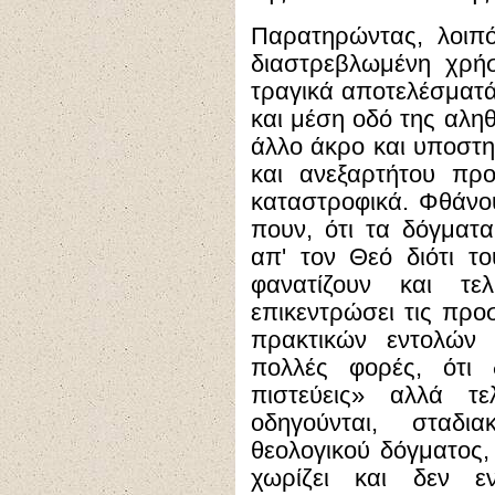
Παρατηρώντας, λοιπό
διαστρεβλωμένη χρή
τραγικά αποτελέσματά
και μέση οδό της αληθ
άλλο άκρο και υποστηρ
και ανεξαρτήτου προ
καταστροφικά. Φθάνου
πουν, ότι τα δόγμα
απ' τον Θεό διότι τ
φανατίζουν και τ
επικεντρώσει τις προ
πρακτικών εντολών 
πολλές φορές, ότι 
πιστεύεις» αλλά τε
οδηγούνται, σταδ
θεολογικού δόγματος, 
χωρίζει και δεν ε