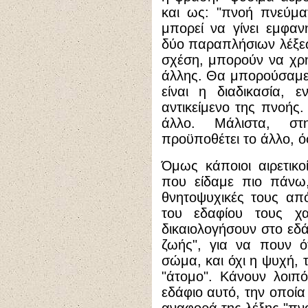
και ως: "πνοή πνεύμα
μπορεί να γίνει εμφα
δύο παραπλήσιων λέξεω
σχέση, μπορούν να χρησ
άλλης. Θα μπορούσαμε 
είναι η διαδικασία, 
αντικείμενο της πνοής.
άλλο. Μάλιστα, στ
προϋποθέτει το άλλο, 
Όμως κάποιοι αιρετικο
που είδαμε πιο πάνω,
θνητοψυχικές τους απ
του εδαφίου τους χ
δικαιολογήσουν στο εδά
ζωής", για να πουν ό
σώμα, και όχι η ψυχή, 
"άτομο". Κάνουν λοιπ
εδάφιο αυτό, την οποία