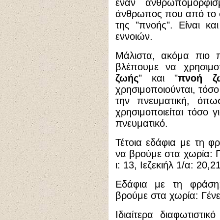
έναν ανθρωπομορφι
άνθρωπος που από το σ
της "πνοής". Είναι κ
εννοιών.
Μάλιστα, ακόμα πιο π
βλέπουμε να χρησιμοπ
ζωής
" και "
πνοή ζ
χρησιμοποιούνται, τόσο 
την πνευματική, όπως
χρησιμοποιείται τόσο γ
πνευματικό.
Τέτοια εδάφια με τη φρ
να βρούμε στα χωρία: Γέ
ι: 13, Ιεζεκιήλ 1/α: 20,21
Εδάφια με τη φράση
βρούμε στα χωρία: Γένεσ
Ιδιαίτερα διαφωτιστικ