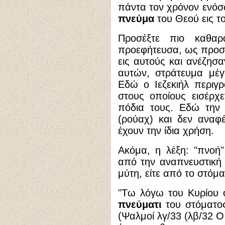
πάντα τον χρόνον ενό
πνεύμα
του Θεού εις τ
Προσέξτε πιο καθαρ
προεφήτευσα, ως προσ
εις αυτούς και ανέζησ
αυτών, στράτευμα μέγα
Εδώ ο Ιεζεκιήλ περιγ
στους οποίους εισέρχε
πόδια τους. Εδώ την 
(ρούαχ) και δεν αναφέ
έχουν την ίδια χρήση.
Ακόμα, η λέξη: "πνοή
από την αναπνευστική
μύτη, είτε από το στόμ
"
Τ
ω λόγω του Κυρίου 
πνεύματι
του στόματο
(Ψαλμοί λγ/33 (λβ/32 Ο