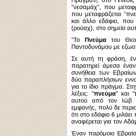
Πράγματι, στο Γένεσις 
"νεσαμάχ", που μεταφρ
που μεταφράζεται "πν
και άλλο εδάφιο, που 
(ρούαχ), στο σημείο αυτ
"Το
Πνεύμα
του Θεο
Παντοδυνάμου με εζωοπο
Σε αυτή τη φράση, έν
παρατηρεί άμεσα έναν
συνήθεια των Εβραίω
δύο παραπλήσιων εννοι
για το ίδιο πράγμα. Στ
λέξεις: "
πνεύμα
" και "
αυτού από τον Ιώβ σ
εμφανής, πολύ δε περι
ότι στο εδάφιο 6 μιλάε
αναφέρεται για τον Αδά
Έναν παρόμοιο Εβραϊσμό