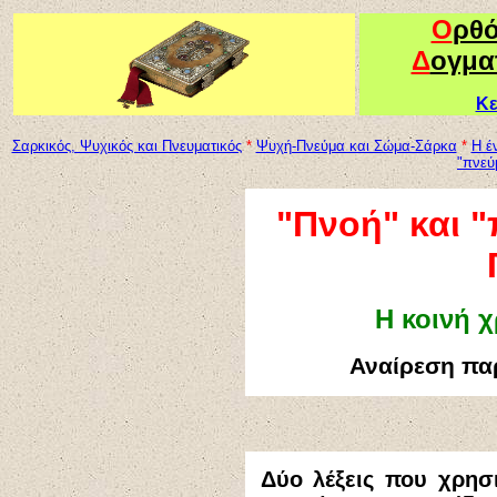
Ο
ρθ
Δ
ογμα
Κε
Σαρκικός, Ψυχικός και Πνευματικός
*
Ψυχή-Πνεύμα και Σώμα-Σάρκα
*
Η έ
"πνεύ
"Π
νοή" και 
Η κοινή 
Αναίρεση πα
Δύο λέξεις που χρησ