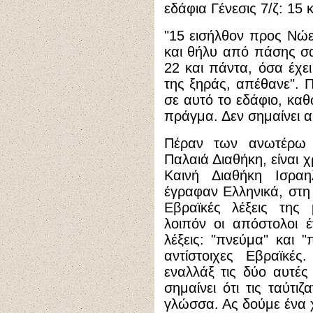
εδάφια Γένεσις 7/ζ: 15 κ
"
15 εισήλθον προς Νώε
και θήλυ από πάσης σ
22 και πάντα, όσα έχε
της ξηράς, απέθανε
". 
σε αυτό το εδάφιο, καθ
πράγμα. Δεν σημαίνει αυ
Πέραν των ανωτέρω
Παλαιά Διαθήκη, είναι χ
Καινή Διαθήκη Ισραη
έγραφαν Ελληνικά, στη 
Εβραϊκές λέξεις της
λοιπόν οι απόστολοι 
λέξεις: "πνεύμα" και "
αντίστοιχες Εβραϊκές
εναλλάξ τις δύο αυτές 
σημαίνει ότι τις ταύτι
γλώσσα. Ας δούμε ένα 