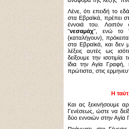
αναφορά της λέξης "πνο
Λένε, ότι επειδή το εδ
στα Εβραϊκά, πρέπει σ
έννοιά του. Λοιπόν
"
νεσαμάχ
", ενώ το 
(καταλήγουν), πρόκειτα
στα Εβραϊκά, και δεν 
λέξεις αυτές ως ισότ
δείξουμε την ισοτιμία
ίδια την Αγία Γραφή,
πρώτιστα, στις ερμηνευτ
Η ταύ
Και ας ξεκινήσουμε αρ
Γενέσεως, ώστε να δεί
δύο εννοιών στην Αγία 