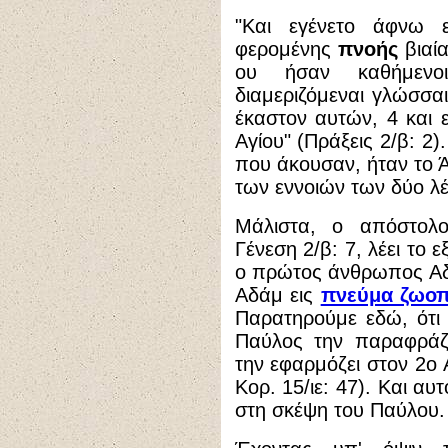
"
Κ
αι εγένετο άφνω 
φερομένης
πνοής
βιαία
ου ήσαν καθήμενο
διαμεριζόμεναι γλώσσαι
έκαστον αυτών, 4 και
Αγίου
" (Πράξεις 2/β: 2
που άκουσαν, ήταν το 
των εννοιών των δύο λ
Μάλιστα, ο απόστολ
Γένεση 2/β: 7, λέει το ε
ο πρώτος άνθρωπος Α
Αδάμ εις
πνεύμα ζωοπ
Παρατηρούμε εδώ, ότι 
Παύλος την παραφράζε
την εφαρμόζει στον 2ο 
Κορ. 15/ιε: 47). Και αυ
στη σκέψη του Παύλου.