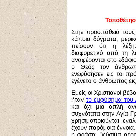
Τοποθέτησ
Στην προσπάθειά τους
κάποια δόγματα, μερικ
πείσουν ότι η λέξη:
διαφορετικό από τη λ
αναφέρονται στο εδάφιο 
ο Θεός τον άνθρωπ
ενεφύσησεν εις το π
εγένετο ο άνθρωπος ει
Εμείς οι Χριστιανοί βέβ
ήταν
το εμφύσημα του 
και όχι μια απλή ανα
συχνότατα στην Αγία Γρ
χρησιμοποιούνται ενα
έχουν παρόμοια έννοια.
η φράση: "φύσιμα αέρ