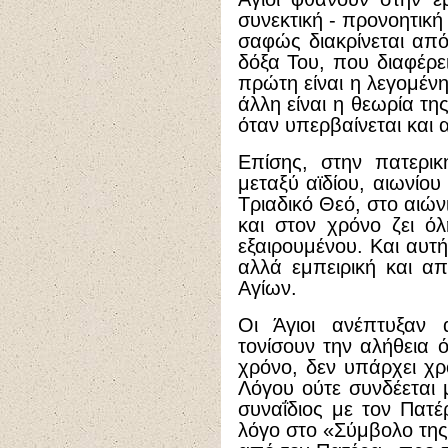
συνεκτική - προνοητική
σαφώς διακρίνεται από
δόξα Του, που διαφέρε
πρώτη είναι η λεγομένη
άλλη είναι η θεωρία τ
όταν υπερβαίνεται και α
Επίσης, στην πατερικ
μεταξύ αϊδίου, αιωνίου
Τριαδικό Θεό, στο αιώνι
και στον χρόνο ζει ό
εξαιρουμένου. Και αυτή
αλλά εμπειρική και α
Αγίων.
Οι Άγιοι ανέπτυξαν 
τονίσουν την αλήθεια ό
χρόνο, δεν υπάρχει χρ
Λόγου ούτε συνδέεται μ
συναΐδιος με τον Πατέ
λόγο στο «Σύμβολο της