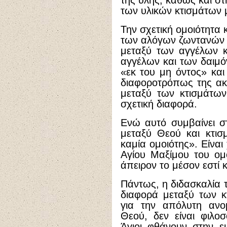
της ύλης, καθώς και σ
των υλικών κτισμάτων 
Την σχετική ομοιότητα 
των αλόγων ζωντανών 
μεταξύ των αγγέλων 
αγγέλων και των δαιμ
«εκ του μη όντος» και 
διαφοροτρόπως της ακτ
μεταξύ των κτισμάτων
σχετική διαφορά.
Ενώ αυτό συμβαίνει στ
μεταξύ Θεού και κτισ
καμία ομοιότης». Είναι
Αγίου Μαξίμου του ομο
άπειρον το μέσον εστί 
Πάντως, η διδασκαλία 
διαφορά μεταξύ των κ
για την απόλυτη ανομ
Θεού, δεν είναι φιλοσ
Άγιοι φθάνουν στην ε