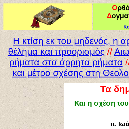
Ο
ρθ
Δ
ογμα
Κε
Η κτίση εκ του μηδενός, η αρ
θέλημα και προορισμός
//
Αιω
ρήματα στα άρρητα ρήματα
/
και μέτρο σχέσης στη Θεολο
Τα δη
Και η σχέση του
π. Ιω