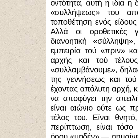
οντότητα, αυτή η ίδια η
«συλλήψεως» του απ
τοποθέτηση ενός είδους
Αλλά οι οροθετικές 
διανοητική «σύλληψη»
εμπειρία τού «πριν» κα
αρχής και τού τέλου
«συλλαμβάνουμε», δηλαδ
της γεννήσεως και τού
έχοντας απόλυτη αρχή, κ
να αποφύγει την απειλ
είναι αιώνιο ούτε ως 
τέλος του. Είναι θνητό
περίπτωση, είναι τόσο
όρου «μηδέν» — σημαίνει