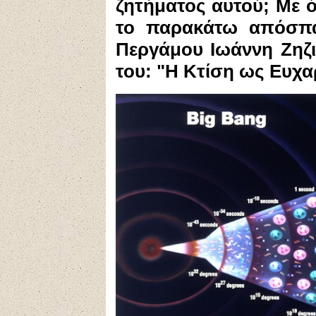
ζητήματος αυτού; Με ό
το παρακάτω απόσπα
Περγάμου Ιωάννη Ζηζι
του: "Η Κτίση ως Ευχαρ