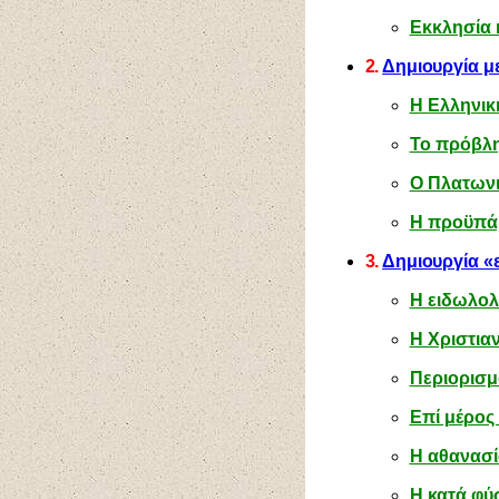
Εκκλησία 
2.
Δημιουργία μ
Η Ελληνικ
Το πρόβλ
Ο Πλατωνι
Η προϋπά
3.
Δημιουργία «
Η ειδωλολ
Η Χριστιαν
Περιορισμο
Επί μέρος 
Η αθανασί
Η κατά φύ