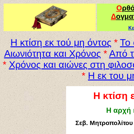
Ο
ρθ
Δ
ογμα
Κε
Η κτίση εκ τού μη όντος
*
Τ
ο 
Αιωνιότητα και Χρόνος
*
Από τ
*
Χρόνος και αιώνες στη φιλοσ
*
Η εκ του μ
Η κτίση 
Η
αρχή κ
Σεβ. Μητροπολίτου