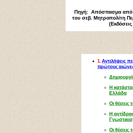
Πηγή:
Απόσπασμα από το
του σεβ. Μητροπολίτη Περ
(Εκδόσεις
1.
Αντιλήψεις πε
πρώτους αιώνε
Δημιουργί
Η κατάστα
Ελλάδα
Οι θέσεις 
Η αντίδρα
Γνωστικι
Οι θέσεις