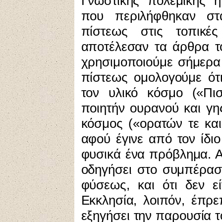
Γνωστικής πολεμικής ή
που περιλήφθηκαν στ
πίστεως στις τοπικές
αποτέλεσαν τα άρθρα τ
χρησιμοποιούμε σήμερα 
πίστεως ομολογούμε ότ
τον υλικό κόσμο («Πι
ποιητήν ουρανού και γης
κόσμος («ορατών τε και
αφού έγινε από τον ίδιο
φυσικά ένα πρόβλημα. Α
οδηγήσει στο συμπέρασμ
φύσεως, και ότι δεν ε
Εκκλησία, λοιπόν, έπρ
εξηγήσει την παρουσία τ