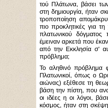
τού Πλάτωνα, βάσει τ
στη δημιουργία, ήταν σκ
τροποποίηση απομάκρυν
πιο προκλητικές για τη
πλατωνικού δόγματος 
έμειναν αρκετά που έκα
από την Εκκλησία σ' α
πρόβλημα;
Το αληθινό
πρόβλημα φα
Πλατωνικοί, όπως ο Ωρι
αιώνας) εξέθεσε τη θεωρ
βάση την πίστη, που α
οι ιδέες η οι λόγοι, βά
κόσμος, ήταν στη σκέψη