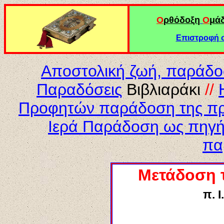
Ο
ρθόδοξη
Ο
μά
Επιστροφή σ
Αποστολική ζωή, παράδο
Παραδόσεις
Βιβλιαράκι
//
Προφητών παράδοση της πρ
Ιερά Παράδοση ως πηγή
πα
Μετάδοση 
π. 