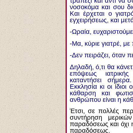
τραπέζι και αντί να σ
νοσοκόμα και σου δι
Και έρχεται ο γιατρ
εγχειρήσεως, και μετά
-
Ωραία, ευχαριστούμε
-Μα, κύριε γιατρέ, μ
-Δ
εν πειράζει, όταν 
Δηλαδή, ό,τι θα κάνετ
επόψεως ιατρικής
καταντήσει σήμερα
Εκκλησία κι οι ίδιοι 
κάθαρση και φωτι
ανθρώπου είναι η κά
Έτσι, σε πολλές περ
συντήρηση μερικών
παραδόσεως και όχι 
παραδόσεως.