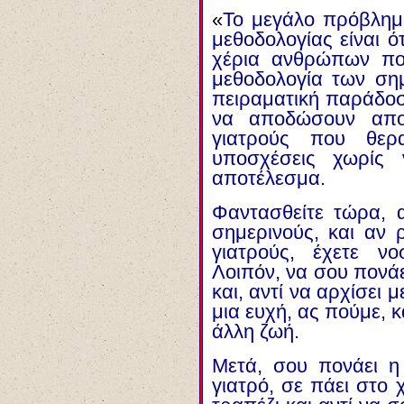
«
Το μεγάλο πρόβλημ
μεθοδολογίας είναι ό
χέρια ανθρώπων πο
μεθοδολογία των ση
πειραματική παράδοσ
να αποδώσουν αποτ
γιατρούς που θερ
υποσχέσεις χωρίς 
αποτέλεσμα.
Φαντασθείτε τώρα, 
σημερινούς, και αν 
γιατρούς, έχετε νο
Λοιπόν, να σου πονάε
και, αντί να αρχίσει 
μια ευχή, ας πούμε, κ
άλλη ζωή.
Μετά, σου πονάει η 
γιατρό, σε πάει στο 